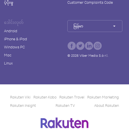
ပံ့ပိုးမှု
Customer Complaints Code
ဒေါင်းလုတ်
မြန်မာ
Android
iPhone & iPad
Windows PC
Mac
©
2026
Viber Media S.à r.l.
Linux
Rakuten Viki
Rakuten Kobo
Rakuten Travel
Rakuten Marketing
Rakuten Insight
Rakuten TV
About Rakuten