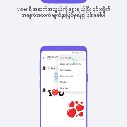
Viber ရှိ အဆက်အသွယ်ကို ရွေးချယ်ပြီး ၎င်းတို့၏
အချက်အလက် မျက်နှာပြင်မှနေ၍ ဖုန်းခေါ်ပါ