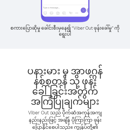
စကားပြောဆိုမှု ခေါင်းစီးမှနေ၍ “Viber Out ဖုန်းခေါ်မှု” ကို
ရွေးပါ
ပနားမား မှ အာဖဂ္ဂန်
နစ်စတန် သို့ ဖုန်း
ခေါ်ခြင်းအတွက်
အကြံပြုချက်များ
Viber Out သည် ပိုက်ဆံအကုန်အကျ
နည်းနည်းဖြင့် အချိန် ပိုကြာကြာ ဖုန်း
ပြောနိုင်စေပါသည်။ ကျွန်ုပ်တို့၏