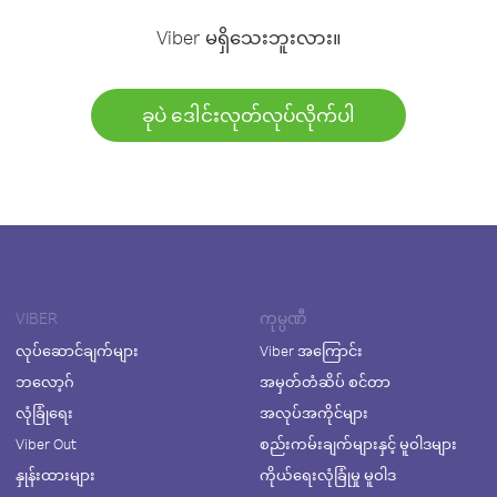
Viber မရှိသေးဘူးလား။
ခုပဲ ဒေါင်းလုတ်လုပ်လိုက်ပါ
VIBER
ကုမ္ပဏီ
လုပ်ဆောင်ချက်များ
Viber အကြောင်း
ဘလော့ဂ်
အမှတ်တံဆိပ် စင်တာ
လုံခြုံရေး
အလုပ်အကိုင်များ
Viber Out
စည်းကမ်းချက်များနှင့် မူဝါဒများ
နှုန်းထားများ
ကိုယ်ရေးလုံခြုံမှု မူဝါဒ