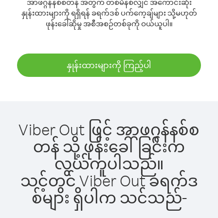
အာဖဂ္ဂန်နစ်စတန် အတွက် တစ်မိနစ်လျှင် အကောင်းဆုံး
နှုန်းထားများကို ရရှိရန် ခရက်ဒစ် ပက်ကေ့ချ်များ သို့မဟုတ်
ဖုန်းခေါ်ဆိုမှု အစီအစဉ်တစ်ခုကို ဝယ်ယူပါ။
နှုန်းထားများကို ကြည့်ပါ
Viber Out ဖြင့် အာဖဂ္ဂန်နစ်စ
တန် သို့ ဖုန်းခေါ်ခြင်းက
လွယ်ကူပါသည်။
သင့်တွင် Viber Out ခရက်ဒ
စ်များ ရှိပါက သင်သည်-