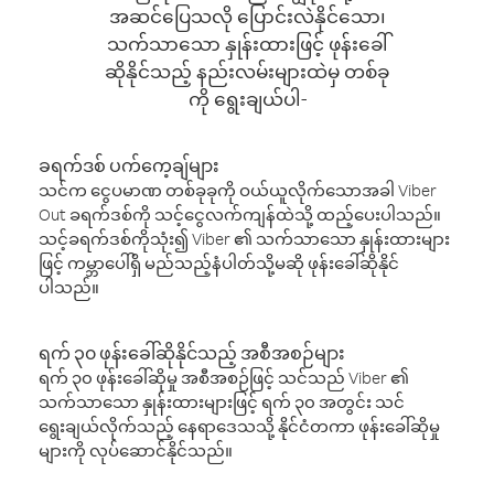
အဆင်ပြေသလို ပြောင်းလဲနိုင်သော၊
သက်သာသော နှုန်းထားဖြင့် ဖုန်းခေါ်
ဆိုနိုင်သည့် နည်းလမ်းများထဲမှ တစ်ခု
ကို ရွေးချယ်ပါ-
ခရက်ဒစ် ပက်ကေ့ချ်များ
သင်က ငွေပမာဏ တစ်ခုခုကို ဝယ်ယူလိုက်သောအခါ Viber
Out ခရက်ဒစ်ကို သင့်ငွေလက်ကျန်ထဲသို့ ထည့်ပေးပါသည်။
သင့်ခရက်ဒစ်ကိုသုံး၍ Viber ၏ သက်သာသော နှုန်းထားများ
ဖြင့် ကမ္ဘာပေါ်ရှိ မည်သည့်နံပါတ်သို့မဆို ဖုန်းခေါ်ဆိုနိုင်
ပါသည်။
ရက် ၃၀ ဖုန်းခေါ်ဆိုနိုင်သည့် အစီအစဉ်များ
ရက် ၃၀ ဖုန်းခေါ်ဆိုမှု အစီအစဉ်ဖြင့် သင်သည် Viber ၏
သက်သာသော နှုန်းထားများဖြင့် ရက် ၃၀ အတွင်း သင်
ရွေးချယ်လိုက်သည့် နေရာဒေသသို့ နိုင်ငံတကာ ဖုန်းခေါ်ဆိုမှု
များကို လုပ်ဆောင်နိုင်သည်။