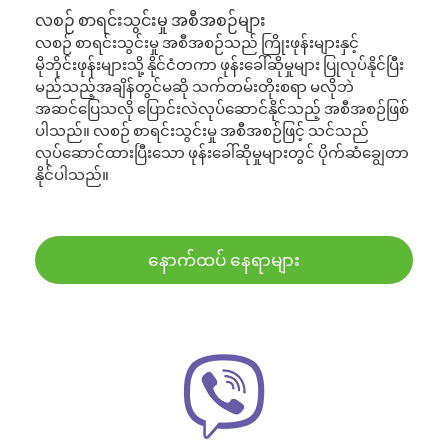
လစဉ် စာရင်းသွင်းမှု အစီအစဉ်များ
လစဉ် စာရင်းသွင်းမှု အစီအစဉ်သည် ကြိုးဖုန်းများနှင့်
မိုဘိုင်းဖုန်းများသို့ နိုင်ငံတကာ ဖုန်းခေါ်ဆိုမှုများ ပြုလုပ်နိုင်ပြီး
မည်သည့်အချိန်တွင်မဆို သက်တမ်းတိုးစရာ မလိုဘဲ
အဆင်ပြေသလို ပြောင်းလဲလုပ်ဆောင်နိုင်သည့် အစီအစဉ်ဖြစ်
ပါသည်။ လစဉ် စာရင်းသွင်းမှု အစီအစဉ်ဖြင့် သင်သည်
လုပ်ဆောင်ထားပြီးသော ဖုန်းခေါ်ဆိုမှုများတွင် ပိုက်ဆံချွေတာ
နိုင်ပါသည်။
နောက်ထပ် နေရာများ