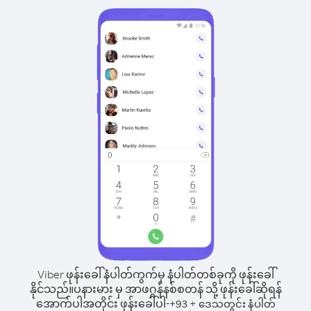
Viber ဖုန်းခေါ်နံပါတ်ကွက်မှ နံပါတ်တစ်ခုကို ဖုန်းခေါ်
နိုင်သည်။
ပနားမား မှ အာဖဂ္ဂန်နစ်စတန် သို့ ဖုန်းခေါ်ဆိုရန်
အောက်ပါအတိုင်း ဖုန်းခေါ်ပါ-
+
+
93
ဒေသတွင်း နံပါတ်