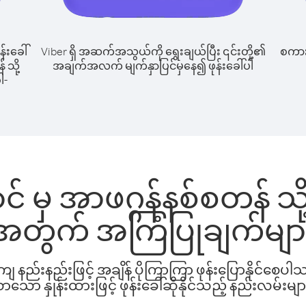
န်းခေါ်
Viber ရှိ အဆက်အသွယ်ကို ရွေးချယ်ပြီး ၎င်းတို့၏
စကားပ
 သို့
အချက်အလက် မျက်နှာပြင်မှနေ၍ ဖုန်းခေါ်ပါ
ါ-
မှ အာဖဂ္ဂန်နစ်စတန် သို့ 
အတွက် အကြံပြုချက်မျာ
နည်းနည်းဖြင့် အချိန် ပိုကြာကြာ ဖုန်းပြောနိုင်စေပ
ော နှုန်းထားဖြင့် ဖုန်းခေါ်ဆိုနိုင်သည့် နည်းလမ်းမျာ