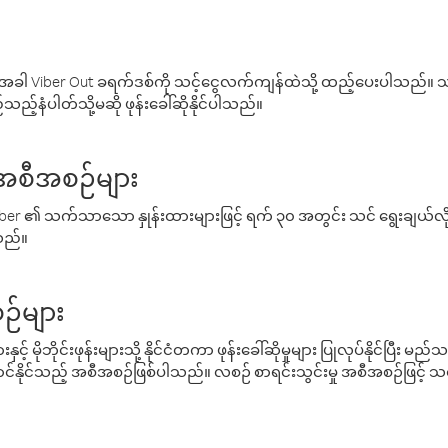
ါ Viber Out ခရက်ဒစ်ကို သင့်ငွေလက်ကျန်ထဲသို့ ထည့်ပေးပါသည်။ သင
ည့်နံပါတ်သို့မဆို ဖုန်းခေါ်ဆိုနိုင်ပါသည်။
် အစီအစဉ်များ
် Viber ၏ သက်သာသော နှုန်းထားများဖြင့် ရက် ၃၀ အတွင်း သင် ရွေးချယ်
်သည်။
ဉ်များ
့် မိုဘိုင်းဖုန်းများသို့ နိုင်ငံတကာ ဖုန်းခေါ်ဆိုမှုများ ပြုလုပ်နိုင်ပြီး
်နိုင်သည့် အစီအစဉ်ဖြစ်ပါသည်။ လစဉ် စာရင်းသွင်းမှု အစီအစဉ်ဖြင့်