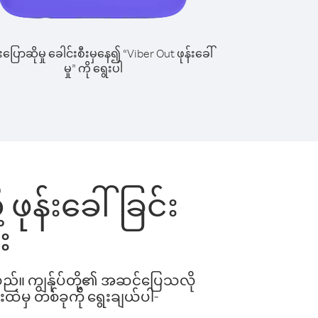
ြောဆိုမှု ခေါင်းစီးမှနေ၍ “Viber Out ဖုန်းခေါ်
မှု” ကို ရွေးပါ
ဖုန်းခေါ်ခြင်း
း
ါသည်။ ကျွန်ုပ်တို့၏ အဆင်ပြေသလို
းထဲမှ တစ်ခုကို ရွေးချယ်ပါ-