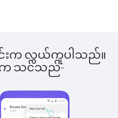
ါ်ခြင်းက လွယ်ကူပါသည်။
ိပါက သင်သည်-