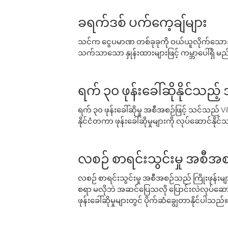
ခရက်ဒစ် ပက်ကေ့ချ်များ
သင်က ငွေပမာဏ တစ်ခုခုကို ဝယ်ယူလိုက်သောအခ
သက်သာသော နှုန်းထားများဖြင့် ကမ္ဘာပေါ်ရှိ မည်သ
ရက် ၃၀ ဖုန်းခေါ်ဆိုနိုင်သည့
ရက် ၃၀ ဖုန်းခေါ်ဆိုမှု အစီအစဉ်ဖြင့် သင်သည
နိုင်ငံတကာ ဖုန်းခေါ်ဆိုမှုများကို လုပ်ဆောင်နိုင
လစဉ် စာရင်းသွင်းမှု အစီအစ
လစဉ် စာရင်းသွင်းမှု အစီအစဉ်သည် ကြိုးဖုန်းများနှင
စရာ မလိုဘဲ အဆင်ပြေသလို ပြောင်းလဲလုပ်ဆောင
ဖုန်းခေါ်ဆိုမှုများတွင် ပိုက်ဆံချွေတာနိုင်ပါသည်။