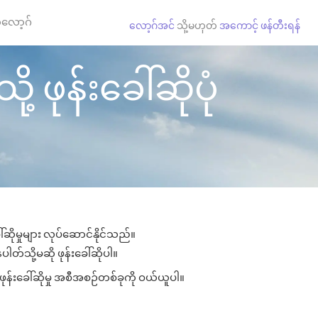
လော့ဂ်
လော့ဂ်အင်
သို့မဟုတ်
အကောင့် ဖန်တီးရန်
 ဖုန်းခေါ်ဆိုပုံ
ဆိုမှုများ လုပ်ဆောင်နိုင်သည်။
ပါတ်သို့မဆို ဖုန်းခေါ်ဆိုပါ။
ုန်းခေါ်ဆိုမှု အစီအစဉ်တစ်ခုကို ဝယ်ယူပါ။