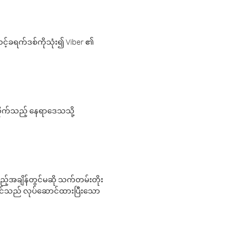
့်ခရက်ဒစ်ကိုသုံး၍ Viber ၏
လိုက်သည့် နေရာဒေသသို့
 မည်သည့်အချိန်တွင်မဆို သက်တမ်းတိုး
 သင်သည် လုပ်ဆောင်ထားပြီးသော