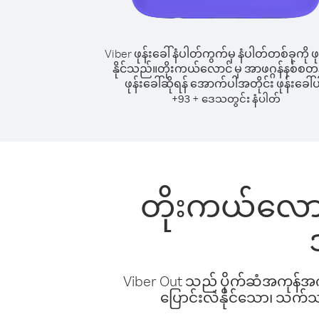
Viber ဖုန်းခေါ်နံပါတ်ကွက်မှ နံပါတ်တစ်ခုကို ဖု
နိုင်သည်။
တိုးကယ်လောင် မှ အာဖဂ္ဂန်နစ်စတန်
ဖုန်းခေါ်ဆိုရန် အောက်ပါအတိုင်း ဖုန်းခေါ်ပ
+
+
93
ဒေသတွင်း နံပါတ်
တိုးကယ်လောင် 
Viber Out သည် ပိုက်ဆံအကုန်အကျ 
ပြောင်းလဲနိုင်သော၊ သက်သာသ