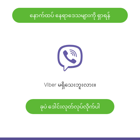
နောက်ထပ် နေရာဒေသများကို ရှာရန်
Viber မရှိသေးဘူးလား။
ခုပဲ ဒေါင်းလုတ်လုပ်လိုက်ပါ