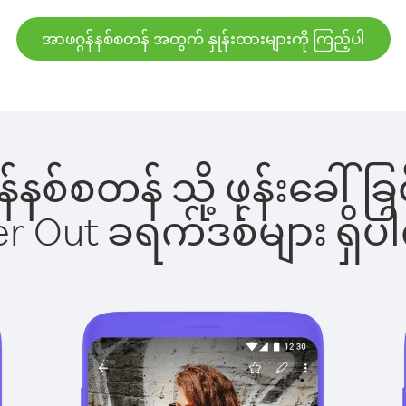
အာဖဂ္ဂန်နစ်စတန် အတွက် နှုန်းထားများကို ကြည့်ပါ
္ဂန်နစ်စတန် သို့ ဖုန်းခေ
ber Out ခရက်ဒစ်များ ရှ