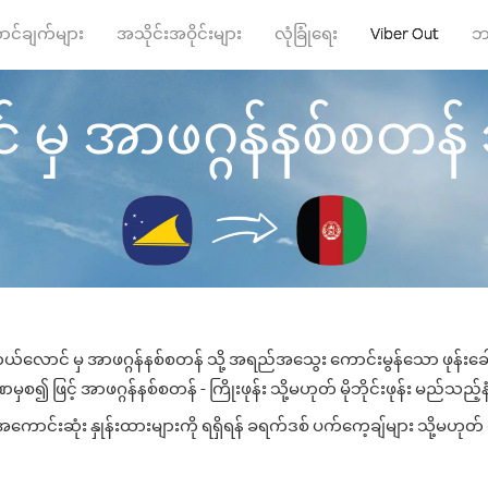
ာင်ချက်များ
အသိုင်းအဝိုင်းများ
လုံခြုံရေး
Viber Out
ဘ
 အာဖဂ္ဂန်နစ်စတန် သို့
ယ်လောင် မှ အာဖဂ္ဂန်နစ်စတန် သို့ အရည်အသွေး ကောင်းမွန်သော ဖုန်းခေါ်
စ၍ ဖြင့် အာဖဂ္ဂန်နစ်စတန် - ကြိုးဖုန်း သို့မဟုတ် မိုဘိုင်းဖုန်း မည်သည့်နံ
ောင်းဆုံး နှုန်းထားများကို ရရှိရန် ခရက်ဒစ် ပက်ကေ့ချ်များ သို့မဟုတ် ဖ