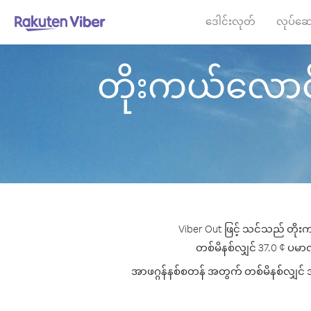
ဒေါင်းလုတ်
လုပ်ဆေ
တိုးကယ်လောင် မှ
Viber Out ဖြင့် သင်သည် တိုးက
တစ်မိနစ်လျှင် 37.0 ¢ ပမာဏမှ
အာဖဂ္ဂန်နစ်စတန် အတွက် တစ်မိနစ်လျှင် အက