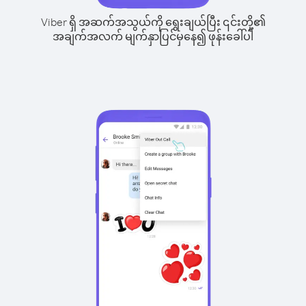
Viber ရှိ အဆက်အသွယ်ကို ရွေးချယ်ပြီး ၎င်းတို့၏
အချက်အလက် မျက်နှာပြင်မှနေ၍ ဖုန်းခေါ်ပါ