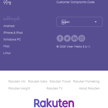
ပံ့ပိုးမှု
Customer Complaints Code
ဒေါင်းလုတ်
မြန်မာ
Android
iPhone & iPad
Windows PC
Mac
©
2026
Viber Media S.à r.l.
Linux
Rakuten Viki
Rakuten Kobo
Rakuten Travel
Rakuten Marketing
Rakuten Insight
Rakuten TV
About Rakuten