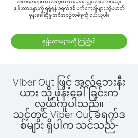
အလ်ဘေးနီးယား အတွက် တစ်မိနစ်လျှင် အကောင်းဆုံး
နှုန်းထားများကို ရရှိရန် ခရက်ဒစ် ပက်ကေ့ချ်များ သို့မဟုတ်
ဖုန်းခေါ်ဆိုမှု အစီအစဉ်တစ်ခုကို ဝယ်ယူပါ။
နှုန်းထားများကို ကြည့်ပါ
Viber Out ဖြင့် အလ်ဘေးနီး
ယား သို့ ဖုန်းခေါ်ခြင်းက
လွယ်ကူပါသည်။
သင့်တွင် Viber Out ခရက်ဒ
စ်များ ရှိပါက သင်သည်-