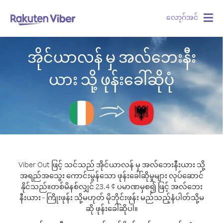
လော့ဂ်အင်
Togg
navig
အိုင်ယာလန် မှ အလ်ဘေးနီး
ယား သို့ ဖုန်းခေါ်ဆိုပုံ
Viber Out ဖြင့် သင်သည် အိုင်ယာလန် မှ အလ်ဘေးနီးယား သို့
အရည်အသွေး ကောင်းမွန်သော ဖုန်းခေါ်ဆိုမှုများ လုပ်ဆောင်
နိုင်သည်။
တစ်မိနစ်လျှင် 23.4 ¢ ပမာဏမှစ၍ ဖြင့် အလ်ဘေး
နီးယား - ကြိုးဖုန်း သို့မဟုတ် မိုဘိုင်းဖုန်း မည်သည့်နံပါတ်သို့မ
ဆို ဖုန်းခေါ်ဆိုပါ။