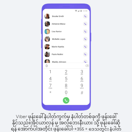
Viber ဖုန်းခေါ်နံပါတ်ကွက်မှ နံပါတ်တစ်ခုကို ဖုန်းခေါ်
နိုင်သည်။
အိုင်ယာလန် မှ အလ်ဘေးနီးယား သို့ ဖုန်းခေါ်ဆို
ရန် အောက်ပါအတိုင်း ဖုန်းခေါ်ပါ-
+
+
355
ဒေသတွင်း နံပါတ်