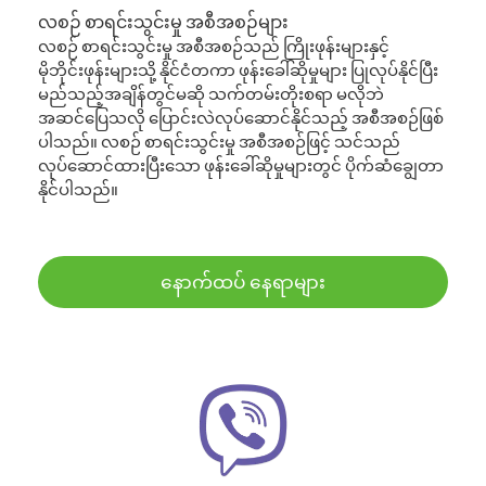
လစဉ် စာရင်းသွင်းမှု အစီအစဉ်များ
လစဉ် စာရင်းသွင်းမှု အစီအစဉ်သည် ကြိုးဖုန်းများနှင့်
မိုဘိုင်းဖုန်းများသို့ နိုင်ငံတကာ ဖုန်းခေါ်ဆိုမှုများ ပြုလုပ်နိုင်ပြီး
မည်သည့်အချိန်တွင်မဆို သက်တမ်းတိုးစရာ မလိုဘဲ
အဆင်ပြေသလို ပြောင်းလဲလုပ်ဆောင်နိုင်သည့် အစီအစဉ်ဖြစ်
ပါသည်။ လစဉ် စာရင်းသွင်းမှု အစီအစဉ်ဖြင့် သင်သည်
လုပ်ဆောင်ထားပြီးသော ဖုန်းခေါ်ဆိုမှုများတွင် ပိုက်ဆံချွေတာ
နိုင်ပါသည်။
နောက်ထပ် နေရာများ