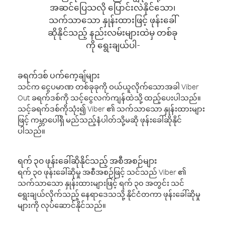
အဆင်ပြေသလို ပြောင်းလဲနိုင်သော၊
သက်သာသော နှုန်းထားဖြင့် ဖုန်းခေါ်
ဆိုနိုင်သည့် နည်းလမ်းများထဲမှ တစ်ခု
ကို ရွေးချယ်ပါ-
ခရက်ဒစ် ပက်ကေ့ချ်များ
သင်က ငွေပမာဏ တစ်ခုခုကို ဝယ်ယူလိုက်သောအခါ Viber
Out ခရက်ဒစ်ကို သင့်ငွေလက်ကျန်ထဲသို့ ထည့်ပေးပါသည်။
သင့်ခရက်ဒစ်ကိုသုံး၍ Viber ၏ သက်သာသော နှုန်းထားများ
ဖြင့် ကမ္ဘာပေါ်ရှိ မည်သည့်နံပါတ်သို့မဆို ဖုန်းခေါ်ဆိုနိုင်
ပါသည်။
ရက် ၃၀ ဖုန်းခေါ်ဆိုနိုင်သည့် အစီအစဉ်များ
ရက် ၃၀ ဖုန်းခေါ်ဆိုမှု အစီအစဉ်ဖြင့် သင်သည် Viber ၏
သက်သာသော နှုန်းထားများဖြင့် ရက် ၃၀ အတွင်း သင်
ရွေးချယ်လိုက်သည့် နေရာဒေသသို့ နိုင်ငံတကာ ဖုန်းခေါ်ဆိုမှု
များကို လုပ်ဆောင်နိုင်သည်။