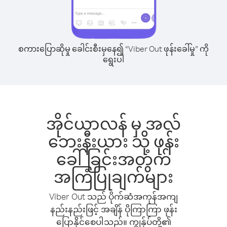
စကားပြောဆိုမှု ခေါင်းစီးမှနေ၍ “Viber Out ဖုန်းခေါ်မှု” ကို
ရွေးပါ
အိုင်ယာလန် မှ အလ်
ဘေးနီးယား သို့ ဖုန်း
ခေါ်ခြင်းအတွက်
အကြံပြုချက်များ
Viber Out သည် ပိုက်ဆံအကုန်အကျ
နည်းနည်းဖြင့် အချိန် ပိုကြာကြာ ဖုန်း
ပြောနိုင်စေပါသည်။ ကျွန်ုပ်တို့၏