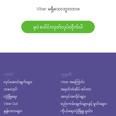
Viber မရှိသေးဘူးလား။
ခုပဲ ဒေါင်းလုတ်လုပ်လိုက်ပါ
VIBER
ကုမ္ပဏီ
လုပ်ဆောင်ချက်များ
Viber အကြောင်း
ဘလော့ဂ်
အမှတ်တံဆိပ် စင်တာ
လုံခြုံရေး
အလုပ်အကိုင်များ
Viber Out
စည်းကမ်းချက်များနှင့် မူဝါဒများ
နှုန်းထားများ
ကိုယ်ရေးလုံခြုံမှု မူဝါဒ