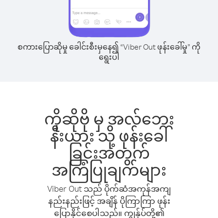
စကားပြောဆိုမှု ခေါင်းစီးမှနေ၍ “Viber Out ဖုန်းခေါ်မှု” ကို
ရွေးပါ
ကိုဆိုဗို မှ အလ်ဘေး
နီးယား သို့ ဖုန်းခေါ်
ခြင်းအတွက်
အကြံပြုချက်များ
Viber Out သည် ပိုက်ဆံအကုန်အကျ
နည်းနည်းဖြင့် အချိန် ပိုကြာကြာ ဖုန်း
ပြောနိုင်စေပါသည်။ ကျွန်ုပ်တို့၏