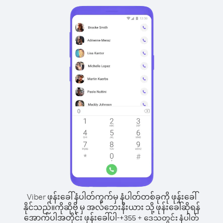
Viber ဖုန်းခေါ်နံပါတ်ကွက်မှ နံပါတ်တစ်ခုကို ဖုန်းခေါ်
နိုင်သည်။
ကိုဆိုဗို မှ အလ်ဘေးနီးယား သို့ ဖုန်းခေါ်ဆိုရန်
အောက်ပါအတိုင်း ဖုန်းခေါ်ပါ-
+
+
355
ဒေသတွင်း နံပါတ်