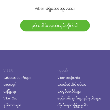
Viber မရှိသေးဘူးလား။
ခုပဲ ဒေါင်းလုတ်လုပ်လိုက်ပါ
VIBER
ကုမ္ပဏီ
လုပ်ဆောင်ချက်များ
Viber အကြောင်း
ဘလော့ဂ်
အမှတ်တံဆိပ် စင်တာ
လုံခြုံရေး
အလုပ်အကိုင်များ
Viber Out
စည်းကမ်းချက်များနှင့် မူဝါဒများ
နှုန်းထားများ
ကိုယ်ရေးလုံခြုံမှု မူဝါဒ