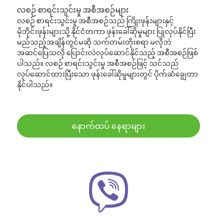
လစဉ် စာရင်းသွင်းမှု အစီအစဉ်များ
လစဉ် စာရင်းသွင်းမှု အစီအစဉ်သည် ကြိုးဖုန်းများနှင့်
မိုဘိုင်းဖုန်းများသို့ နိုင်ငံတကာ ဖုန်းခေါ်ဆိုမှုများ ပြုလုပ်နိုင်ပြီး
မည်သည့်အချိန်တွင်မဆို သက်တမ်းတိုးစရာ မလိုဘဲ
အဆင်ပြေသလို ပြောင်းလဲလုပ်ဆောင်နိုင်သည့် အစီအစဉ်ဖြစ်
ပါသည်။ လစဉ် စာရင်းသွင်းမှု အစီအစဉ်ဖြင့် သင်သည်
လုပ်ဆောင်ထားပြီးသော ဖုန်းခေါ်ဆိုမှုများတွင် ပိုက်ဆံချွေတာ
နိုင်ပါသည်။
နောက်ထပ် နေရာများ