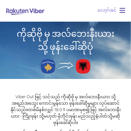
လော့ဂ်အင်
Togg
navig
ကိုဆိုဗို မှ အလ်ဘေးနီးယား
သို့ ဖုန်းခေါ်ဆိုပုံ
Viber Out ဖြင့် သင်သည် ကိုဆိုဗို မှ အလ်ဘေးနီးယား သို့
အရည်အသွေး ကောင်းမွန်သော ဖုန်းခေါ်ဆိုမှုများ လုပ်ဆောင်
နိုင်သည်။
တစ်မိနစ်လျှင် 19.0 ¢ ပမာဏမှစ၍ ဖြင့် အလ်ဘေးနီး
ယား - ကြိုးဖုန်း သို့မဟုတ် မိုဘိုင်းဖုန်း မည်သည့်နံပါတ်သို့မဆို
ဖုန်းခေါ်ဆိုပါ။