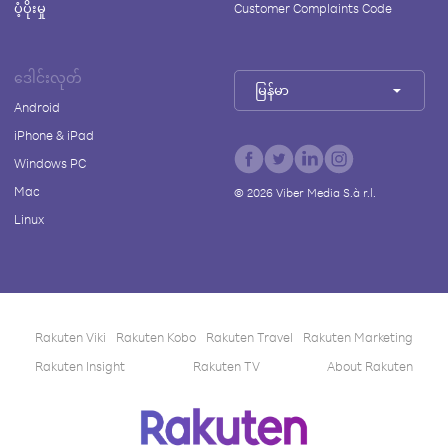
ပံ့ပိုးမှု
Customer Complaints Code
ဒေါင်းလုတ်
မြန်မာ
Android
iPhone & iPad
Windows PC
Mac
©
2026
Viber Media S.à r.l.
Linux
Rakuten Viki
Rakuten Kobo
Rakuten Travel
Rakuten Marketing
Rakuten Insight
Rakuten TV
About Rakuten