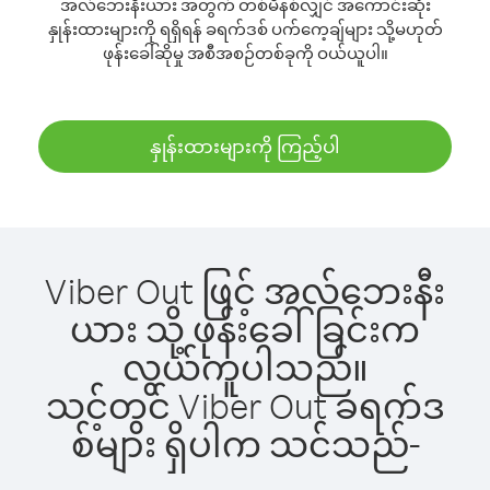
အလ်ဘေးနီးယား အတွက် တစ်မိနစ်လျှင် အကောင်းဆုံး
နှုန်းထားများကို ရရှိရန် ခရက်ဒစ် ပက်ကေ့ချ်များ သို့မဟုတ်
ဖုန်းခေါ်ဆိုမှု အစီအစဉ်တစ်ခုကို ဝယ်ယူပါ။
နှုန်းထားများကို ကြည့်ပါ
Viber Out ဖြင့် အလ်ဘေးနီး
ယား သို့ ဖုန်းခေါ်ခြင်းက
လွယ်ကူပါသည်။
သင့်တွင် Viber Out ခရက်ဒ
စ်များ ရှိပါက သင်သည်-