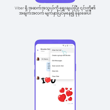
Viber ရှိ အဆက်အသွယ်ကို ရွေးချယ်ပြီး ၎င်းတို့၏
အချက်အလက် မျက်နှာပြင်မှနေ၍ ဖုန်းခေါ်ပါ