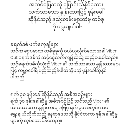
အဆင်ပြေသလို ပြောင်းလဲနိုင်သော၊
သက်သာသော နှုန်းထားဖြင့် ဖုန်းခေါ်
ဆိုနိုင်သည့် နည်းလမ်းများထဲမှ တစ်ခု
ကို ရွေးချယ်ပါ-
ခရက်ဒစ် ပက်ကေ့ချ်များ
သင်က ငွေပမာဏ တစ်ခုခုကို ဝယ်ယူလိုက်သောအခါ Viber
Out ခရက်ဒစ်ကို သင့်ငွေလက်ကျန်ထဲသို့ ထည့်ပေးပါသည်။
သင့်ခရက်ဒစ်ကိုသုံး၍ Viber ၏ သက်သာသော နှုန်းထားများ
ဖြင့် ကမ္ဘာပေါ်ရှိ မည်သည့်နံပါတ်သို့မဆို ဖုန်းခေါ်ဆိုနိုင်
ပါသည်။
ရက် ၃၀ ဖုန်းခေါ်ဆိုနိုင်သည့် အစီအစဉ်များ
ရက် ၃၀ ဖုန်းခေါ်ဆိုမှု အစီအစဉ်ဖြင့် သင်သည် Viber ၏
သက်သာသော နှုန်းထားများဖြင့် ရက် ၃၀ အတွင်း သင်
ရွေးချယ်လိုက်သည့် နေရာဒေသသို့ နိုင်ငံတကာ ဖုန်းခေါ်ဆိုမှု
များကို လုပ်ဆောင်နိုင်သည်။