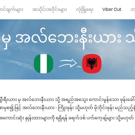
ာင်ချက်များ
အသိုင်းအဝိုင်းများ
လုံခြုံရေး
Viber Out
ဘ
း မှ အလ်ဘေးနီးယား သို့ 
်ဂျီးရီးယား မှ အလ်ဘေးနီးယား သို့ အရည်အသွေး ကောင်းမွန်သော ဖုန်းခေါ်ဆ
ှစ၍ ဖြင့် အလ်ဘေးနီးယား - ကြိုးဖုန်း သို့မဟုတ် မိုဘိုင်းဖုန်း မည်သည့်နံပ
်းဆုံး နှုန်းထားများကို ရရှိရန် ခရက်ဒစ် ပက်ကေ့ချ်များ သို့မဟုတ် ဖ