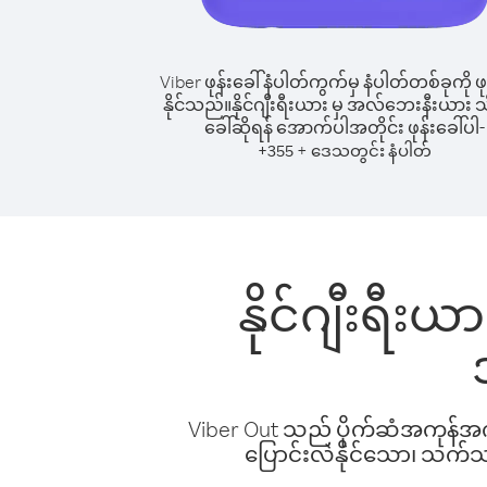
Viber ဖုန်းခေါ်နံပါတ်ကွက်မှ နံပါတ်တစ်ခုကို ဖု
နိုင်သည်။
နိုင်ဂျီးရီးယား မှ အလ်ဘေးနီးယား သို့
ခေါ်ဆိုရန် အောက်ပါအတိုင်း ဖုန်းခေါ်ပါ-
+
+
355
ဒေသတွင်း နံပါတ်
နိုင်ဂျီးရီး
Viber Out သည် ပိုက်ဆံအကုန်အကျ 
ပြောင်းလဲနိုင်သော၊ သက်သာသ