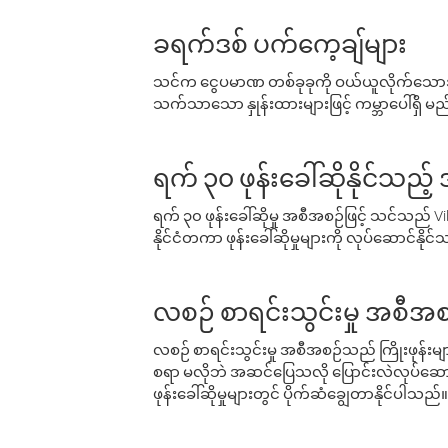
ခရက်ဒစ် ပက်ကေ့ချ်များ
သင်က ငွေပမာဏ တစ်ခုခုကို ဝယ်ယူလိုက်သောအခ
သက်သာသော နှုန်းထားများဖြင့် ကမ္ဘာပေါ်ရှိ မည်သ
ရက် ၃၀ ဖုန်းခေါ်ဆိုနိုင်သည့
ရက် ၃၀ ဖုန်းခေါ်ဆိုမှု အစီအစဉ်ဖြင့် သင်သည
နိုင်ငံတကာ ဖုန်းခေါ်ဆိုမှုများကို လုပ်ဆောင်နိုင
လစဉ် စာရင်းသွင်းမှု အစီအစ
လစဉ် စာရင်းသွင်းမှု အစီအစဉ်သည် ကြိုးဖုန်းများနှင
စရာ မလိုဘဲ အဆင်ပြေသလို ပြောင်းလဲလုပ်ဆောင
ဖုန်းခေါ်ဆိုမှုများတွင် ပိုက်ဆံချွေတာနိုင်ပါသည်။