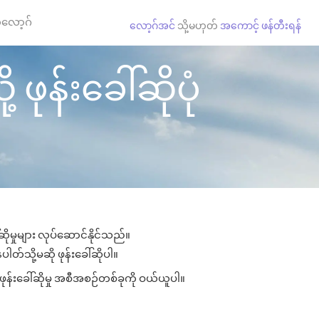
လော့ဂ်
လော့ဂ်အင်
သို့မဟုတ်
အကောင့် ဖန်တီးရန်
ဖုန်းခေါ်ဆိုပုံ
ိုမှုများ လုပ်ဆောင်နိုင်သည်။
ါတ်သို့မဆို ဖုန်းခေါ်ဆိုပါ။
ုန်းခေါ်ဆိုမှု အစီအစဉ်တစ်ခုကို ဝယ်ယူပါ။