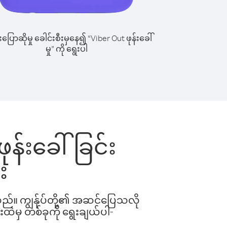
ြောဆိုမှု ခေါင်းစီးမှနေ၍ “Viber Out ဖုန်းခေါ်
မှု” ကို ရွေးပါ
ုန်းခေါ်ခြင်း
း
ါသည်။ ကျွန်ုပ်တို့၏ အဆင်ပြေသလို
းထဲမှ တစ်ခုကို ရွေးချယ်ပါ-