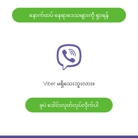
နောက်ထပ် နေရာဒေသများကို ရှာရန်
Viber မရှိသေးဘူးလား။
ခုပဲ ဒေါင်းလုတ်လုပ်လိုက်ပါ