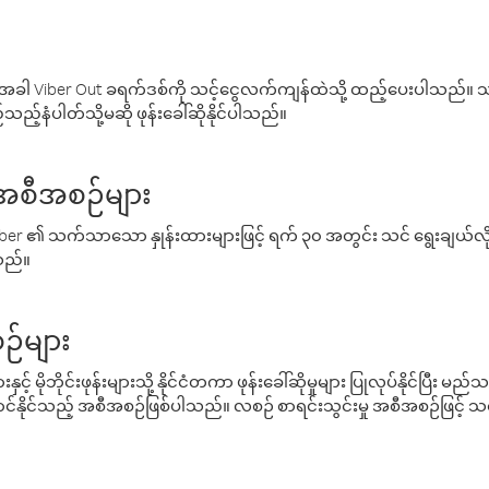
ါ Viber Out ခရက်ဒစ်ကို သင့်ငွေလက်ကျန်ထဲသို့ ထည့်ပေးပါသည်။ သင
ည့်နံပါတ်သို့မဆို ဖုန်းခေါ်ဆိုနိုင်ပါသည်။
် အစီအစဉ်များ
် Viber ၏ သက်သာသော နှုန်းထားများဖြင့် ရက် ၃၀ အတွင်း သင် ရွေးချယ်
်သည်။
ဉ်များ
့် မိုဘိုင်းဖုန်းများသို့ နိုင်ငံတကာ ဖုန်းခေါ်ဆိုမှုများ ပြုလုပ်နိုင်ပြီး
်နိုင်သည့် အစီအစဉ်ဖြစ်ပါသည်။ လစဉ် စာရင်းသွင်းမှု အစီအစဉ်ဖြင့်