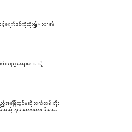
့်ခရက်ဒစ်ကိုသုံး၍ Viber ၏
လိုက်သည့် နေရာဒေသသို့
 မည်သည့်အချိန်တွင်မဆို သက်တမ်းတိုး
 သင်သည် လုပ်ဆောင်ထားပြီးသော