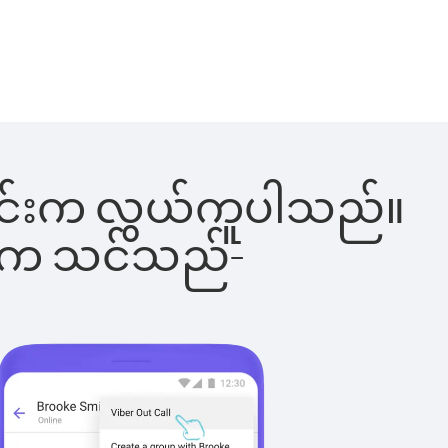
်ခြင်းက လွယ်ကူပါသည်။
ိပါက သင်သည်-