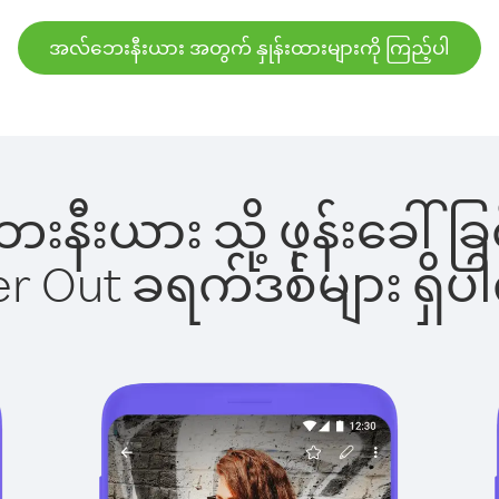
အလ်ဘေးနီးယား အတွက် နှုန်းထားများကို ကြည့်ပါ
ဘေးနီးယား သို့ ဖုန်းခေါ
ber Out ခရက်ဒစ်များ ရှ