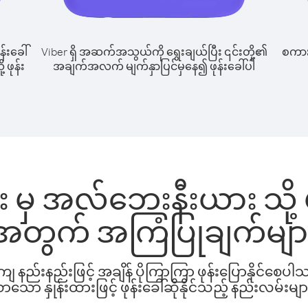
န်းခေါ်
Viber ရှိ အဆက်အသွယ်ကို ရွေးချယ်ပြီး ၎င်းတို့၏
စကားပ
 ဖုန်း
အချက်အလက် မျက်နှာပြင်မှနေ၍ ဖုန်းခေါ်ပါ
ယား မှ အလ်ဘေးနီးယား သို့ ဖ
အတွက် အကြံပြုချက်မျာ
နည်းနည်းဖြင့် အချိန် ပိုကြာကြာ ဖုန်းပြောနိုင်စေပ
ော နှုန်းထားဖြင့် ဖုန်းခေါ်ဆိုနိုင်သည့် နည်းလမ်းမျာ