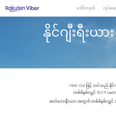
ဒေါင်းလုတ်
လုပ်ဆေ
နိုင်ဂျီးရီးယာ
Viber Out ဖြင့် သင်သည် နိုင
တစ်မိနစ်လျှင် 19.0 ¢ ပမာဏမ
အလ်ဘေးနီးယား အတွက် တစ်မိနစ်လျှင် အကောင