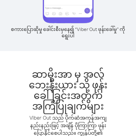
စကားပြောဆိုမှု ခေါင်းစီးမှနေ၍ “Viber Out ဖုန်းခေါ်မှု” ကို
ရွေးပါ
ဆာမိုးအာ မှ အလ်
ဘေးနီးယား သို့ ဖုန်း
ခေါ်ခြင်းအတွက်
အကြံပြုချက်များ
Viber Out သည် ပိုက်ဆံအကုန်အကျ
နည်းနည်းဖြင့် အချိန် ပိုကြာကြာ ဖုန်း
ပြောနိုင်စေပါသည်။ ကျွန်ုပ်တို့၏