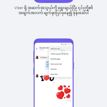
Viber ရှိ အဆက်အသွယ်ကို ရွေးချယ်ပြီး ၎င်းတို့၏
အချက်အလက် မျက်နှာပြင်မှနေ၍ ဖုန်းခေါ်ပါ