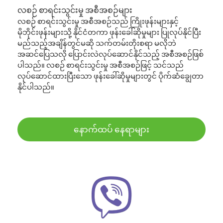
လစဉ် စာရင်းသွင်းမှု အစီအစဉ်များ
လစဉ် စာရင်းသွင်းမှု အစီအစဉ်သည် ကြိုးဖုန်းများနှင့်
မိုဘိုင်းဖုန်းများသို့ နိုင်ငံတကာ ဖုန်းခေါ်ဆိုမှုများ ပြုလုပ်နိုင်ပြီး
မည်သည့်အချိန်တွင်မဆို သက်တမ်းတိုးစရာ မလိုဘဲ
အဆင်ပြေသလို ပြောင်းလဲလုပ်ဆောင်နိုင်သည့် အစီအစဉ်ဖြစ်
ပါသည်။ လစဉ် စာရင်းသွင်းမှု အစီအစဉ်ဖြင့် သင်သည်
လုပ်ဆောင်ထားပြီးသော ဖုန်းခေါ်ဆိုမှုများတွင် ပိုက်ဆံချွေတာ
နိုင်ပါသည်။
နောက်ထပ် နေရာများ