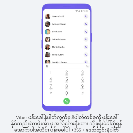
Viber ဖုန်းခေါ်နံပါတ်ကွက်မှ နံပါတ်တစ်ခုကို ဖုန်းခေါ်
နိုင်သည်။
ဆာမိုးအာ မှ အလ်ဘေးနီးယား သို့ ဖုန်းခေါ်ဆိုရန်
အောက်ပါအတိုင်း ဖုန်းခေါ်ပါ-
+
+
355
ဒေသတွင်း နံပါတ်