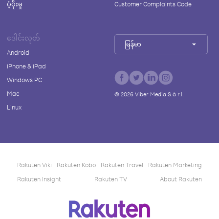
ပံ့ပိုးမှု
Customer Complaints Code
ဒေါင်းလုတ်
မြန်မာ
Android
iPhone & iPad
Windows PC
Mac
©
2026
Viber Media S.à r.l.
Linux
Rakuten Viki
Rakuten Kobo
Rakuten Travel
Rakuten Marketing
Rakuten Insight
Rakuten TV
About Rakuten