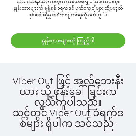
အလ်ဘေးနီးယား အတွက် တစ်မိနစ်လျှင် အကောင်းဆုံး
နှုန်းထားများကို ရရှိရန် ခရက်ဒစ် ပက်ကေ့ချ်များ သို့မဟုတ်
ဖုန်းခေါ်ဆိုမှု အစီအစဉ်တစ်ခုကို ဝယ်ယူပါ။
နှုန်းထားများကို ကြည့်ပါ
Viber Out ဖြင့် အလ်ဘေးနီး
ယား သို့ ဖုန်းခေါ်ခြင်းက
လွယ်ကူပါသည်။
သင့်တွင် Viber Out ခရက်ဒ
စ်များ ရှိပါက သင်သည်-