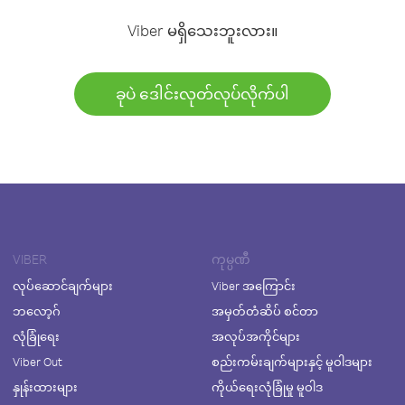
Viber မရှိသေးဘူးလား။
ခုပဲ ဒေါင်းလုတ်လုပ်လိုက်ပါ
VIBER
ကုမ္ပဏီ
လုပ်ဆောင်ချက်များ
Viber အကြောင်း
ဘလော့ဂ်
အမှတ်တံဆိပ် စင်တာ
လုံခြုံရေး
အလုပ်အကိုင်များ
Viber Out
စည်းကမ်းချက်များနှင့် မူဝါဒများ
နှုန်းထားများ
ကိုယ်ရေးလုံခြုံမှု မူဝါဒ