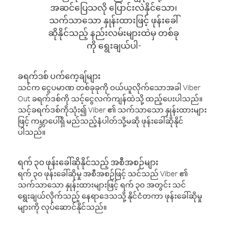
အဆင်ပြေသလို ပြောင်းလဲနိုင်သော၊
သက်သာသော နှုန်းထားဖြင့် ဖုန်းခေါ်
ဆိုနိုင်သည့် နည်းလမ်းများထဲမှ တစ်ခု
ကို ရွေးချယ်ပါ-
ခရက်ဒစ် ပက်ကေ့ချ်များ
သင်က ငွေပမာဏ တစ်ခုခုကို ဝယ်ယူလိုက်သောအခါ Viber
Out ခရက်ဒစ်ကို သင့်ငွေလက်ကျန်ထဲသို့ ထည့်ပေးပါသည်။
သင့်ခရက်ဒစ်ကိုသုံး၍ Viber ၏ သက်သာသော နှုန်းထားများ
ဖြင့် ကမ္ဘာပေါ်ရှိ မည်သည့်နံပါတ်သို့မဆို ဖုန်းခေါ်ဆိုနိုင်
ပါသည်။
ရက် ၃၀ ဖုန်းခေါ်ဆိုနိုင်သည့် အစီအစဉ်များ
ရက် ၃၀ ဖုန်းခေါ်ဆိုမှု အစီအစဉ်ဖြင့် သင်သည် Viber ၏
သက်သာသော နှုန်းထားများဖြင့် ရက် ၃၀ အတွင်း သင်
ရွေးချယ်လိုက်သည့် နေရာဒေသသို့ နိုင်ငံတကာ ဖုန်းခေါ်ဆိုမှု
များကို လုပ်ဆောင်နိုင်သည်။