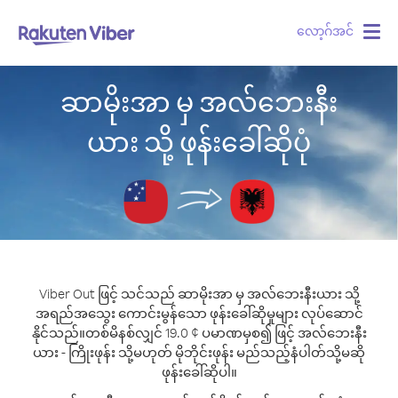
လော့ဂ်အင်
Togg
navig
ဆာမိုးအာ မှ အလ်ဘေးနီး
ယား သို့ ဖုန်းခေါ်ဆိုပုံ
Viber Out ဖြင့် သင်သည် ဆာမိုးအာ မှ အလ်ဘေးနီးယား သို့
အရည်အသွေး ကောင်းမွန်သော ဖုန်းခေါ်ဆိုမှုများ လုပ်ဆောင်
နိုင်သည်။
တစ်မိနစ်လျှင် 19.0 ¢ ပမာဏမှစ၍ ဖြင့် အလ်ဘေးနီး
ယား - ကြိုးဖုန်း သို့မဟုတ် မိုဘိုင်းဖုန်း မည်သည့်နံပါတ်သို့မဆို
ဖုန်းခေါ်ဆိုပါ။