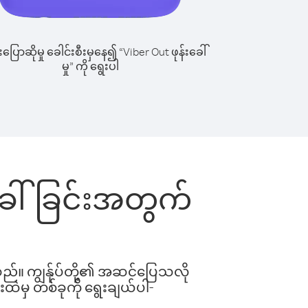
ြောဆိုမှု ခေါင်းစီးမှနေ၍ “Viber Out ဖုန်းခေါ်
မှု” ကို ရွေးပါ
းခေါ်ခြင်းအတွက်
ါသည်။ ကျွန်ုပ်တို့၏ အဆင်ပြေသလို
းထဲမှ တစ်ခုကို ရွေးချယ်ပါ-