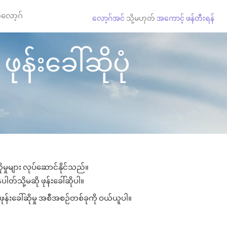
လော့ဂ်
လော့ဂ်အင်
သို့မဟုတ်
အကောင့် ဖန်တီးရန်
န်းခေါ်ဆိုပုံ
မှုများ လုပ်ဆောင်နိုင်သည်။
ါတ်သို့မဆို ဖုန်းခေါ်ဆိုပါ။
ုန်းခေါ်ဆိုမှု အစီအစဉ်တစ်ခုကို ဝယ်ယူပါ။