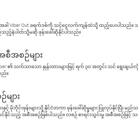
ါ Viber Out ခရက်ဒစ်ကို သင့်ငွေလက်ကျန်ထဲသို့ ထည့်ပေးပါသည်။ သင
ည့်နံပါတ်သို့မဆို ဖုန်းခေါ်ဆိုနိုင်ပါသည်။
် အစီအစဉ်များ
် Viber ၏ သက်သာသော နှုန်းထားများဖြင့် ရက် ၃၀ အတွင်း သင် ရွေးချယ်
်သည်။
ဉ်များ
့် မိုဘိုင်းဖုန်းများသို့ နိုင်ငံတကာ ဖုန်းခေါ်ဆိုမှုများ ပြုလုပ်နိုင်ပြီး
်နိုင်သည့် အစီအစဉ်ဖြစ်ပါသည်။ လစဉ် စာရင်းသွင်းမှု အစီအစဉ်ဖြင့်