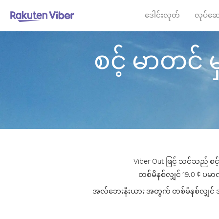
ဒေါင်းလုတ်
လုပ်ဆေ
စင့် မာတင် မ
Viber Out ဖြင့် သင်သည် စင
တစ်မိနစ်လျှင် 19.0 ¢ ပမာဏမ
အလ်ဘေးနီးယား အတွက် တစ်မိနစ်လျှင် အကောင