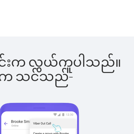
်ခြင်းက လွယ်ကူပါသည်။
ိပါက သင်သည်-