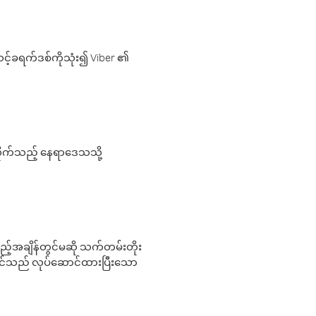
့်ခရက်ဒစ်ကိုသုံး၍ Viber ၏
လိုက်သည့် နေရာဒေသသို့
 မည်သည့်အချိန်တွင်မဆို သက်တမ်းတိုး
 သင်သည် လုပ်ဆောင်ထားပြီးသော