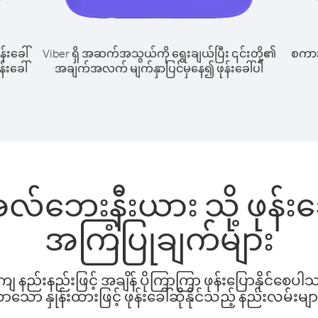
န်းခေါ်
Viber ရှိ အဆက်အသွယ်ကို ရွေးချယ်ပြီး ၎င်းတို့၏
စကားပ
်းခေါ်
အချက်အလက် မျက်နှာပြင်မှနေ၍ ဖုန်းခေါ်ပါ
အလ်ဘေးနီးယား သို့ ဖုန်
အကြံပြုချက်များ
နည်းနည်းဖြင့် အချိန် ပိုကြာကြာ ဖုန်းပြောနိုင်စေပ
ော နှုန်းထားဖြင့် ဖုန်းခေါ်ဆိုနိုင်သည့် နည်းလမ်းမျာ