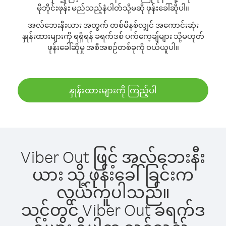
မိုဘိုင်းဖုန်း မည်သည့်နံပါတ်သို့မဆို ဖုန်းခေါ်ဆိုပါ။
အလ်ဘေးနီးယား အတွက် တစ်မိနစ်လျှင် အကောင်းဆုံး
နှုန်းထားများကို ရရှိရန် ခရက်ဒစ် ပက်ကေ့ချ်များ သို့မဟုတ်
ဖုန်းခေါ်ဆိုမှု အစီအစဉ်တစ်ခုကို ဝယ်ယူပါ။
နှုန်းထားများကို ကြည့်ပါ
Viber Out ဖြင့် အလ်ဘေးနီး
ယား သို့ ဖုန်းခေါ်ခြင်းက
လွယ်ကူပါသည်။
သင့်တွင် Viber Out ခရက်ဒ