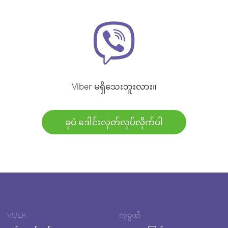
Viber မရှိသေးဘူးလား။
ခုပဲ ဒေါင်းလုတ်လုပ်လိုက်ပါ
VIBER
ကုမ္ပဏီ