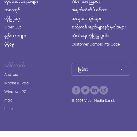
လုပ်ဆောင်ချက်များ
Viber အကြောင်း
ဘလော့ဂ်
အမှတ်တံဆိပ် စင်တာ
လုံခြုံရေး
အလုပ်အကိုင်များ
Viber Out
စည်းကမ်းချက်များနှင့် မူဝါဒများ
နှုန်းထားများ
ကိုယ်ရေးလုံခြုံမှု မူဝါဒ
ပံ့ပိုးမှု
Customer Complaints Code
ဒေါင်းလုတ်
မြန်မာ
Android
iPhone & iPad
Windows PC
Mac
©
2026
Viber Media S.à r.l.
Linux