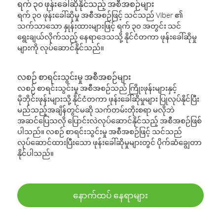
ရက် ၃၀ ဖုန်းခေါ်ဆိုနိုင်သည့် အစီအစဉ်များ
ရက် ၃၀ ဖုန်းခေါ်ဆိုမှု အစီအစဉ်ဖြင့် သင်သည် Viber ၏
သက်သာသော နှုန်းထားများဖြင့် ရက် ၃၀ အတွင်း သင်
ရွေးချယ်လိုက်သည့် နေရာဒေသသို့ နိုင်ငံတကာ ဖုန်းခေါ်ဆိုမှု
များကို လုပ်ဆောင်နိုင်သည်။
လစဉ် စာရင်းသွင်းမှု အစီအစဉ်များ
လစဉ် စာရင်းသွင်းမှု အစီအစဉ်သည် ကြိုးဖုန်းများနှင့်
မိုဘိုင်းဖုန်းများသို့ နိုင်ငံတကာ ဖုန်းခေါ်ဆိုမှုများ ပြုလုပ်နိုင်ပြီး
မည်သည့်အချိန်တွင်မဆို သက်တမ်းတိုးစရာ မလိုဘဲ
အဆင်ပြေသလို ပြောင်းလဲလုပ်ဆောင်နိုင်သည့် အစီအစဉ်ဖြစ်
ပါသည်။ လစဉ် စာရင်းသွင်းမှု အစီအစဉ်ဖြင့် သင်သည်
လုပ်ဆောင်ထားပြီးသော ဖုန်းခေါ်ဆိုမှုများတွင် ပိုက်ဆံချွေတာ
နိုင်ပါသည်။
နောက်ထပ် နေရာများ