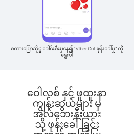
စကားပြောဆိုမှု ခေါင်းစီးမှနေ၍ “Viber Out ဖုန်းခေါ်မှု” ကို
ရွေးပါ
ဝေါလစ် နှင့် ဖူထူးနာ
ကျွန်းဆွယ်များ မှ
အလ်ဘေးနီးယား
သို့ ဖုန်းခေါ်ခြင်း