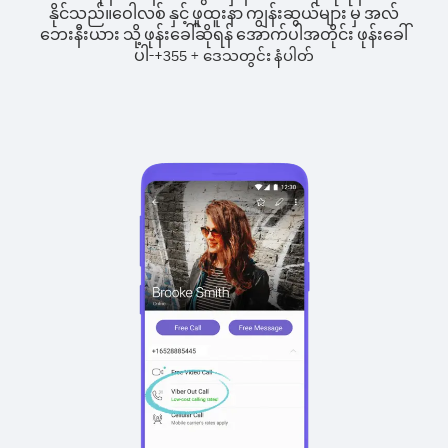
နိုင်သည်။
ဝေါလစ် နှင့် ဖူထူးနာ ကျွန်းဆွယ်များ မှ အလ်
ဘေးနီးယား သို့ ဖုန်းခေါ်ဆိုရန် အောက်ပါအတိုင်း ဖုန်းခေါ်
ပါ-
+
+
355
ဒေသတွင်း နံပါတ်