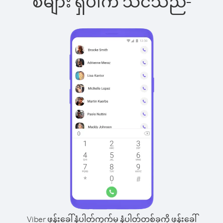
စ်များ ရှိပါက သင်သည်-
Viber ဖုန်းခေါ်နံပါတ်ကွက်မှ နံပါတ်တစ်ခုကို ဖုန်းခေါ်