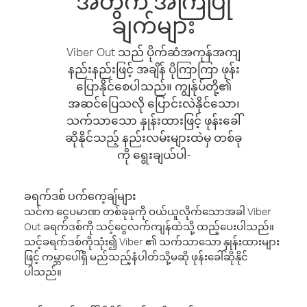
အတွက် အကြံပြု
ချက်များ
Viber Out သည် ပိုက်ဆံအကုန်အကျ
နည်းနည်းဖြင့် အချိန် ပိုကြာကြာ ဖုန်း
ပြောနိုင်စေပါသည်။ ကျွန်ုပ်တို့၏
အဆင်ပြေသလို ပြောင်းလဲနိုင်သော၊
သက်သာသော နှုန်းထားဖြင့် ဖုန်းခေါ်
ဆိုနိုင်သည့် နည်းလမ်းများထဲမှ တစ်ခု
ကို ရွေးချယ်ပါ-
ခရက်ဒစ် ပက်ကေ့ချ်များ
သင်က ငွေပမာဏ တစ်ခုခုကို ဝယ်ယူလိုက်သောအခါ Viber
Out ခရက်ဒစ်ကို သင့်ငွေလက်ကျန်ထဲသို့ ထည့်ပေးပါသည်။
သင့်ခရက်ဒစ်ကိုသုံး၍ Viber ၏ သက်သာသော နှုန်းထားများ
ဖြင့် ကမ္ဘာပေါ်ရှိ မည်သည့်နံပါတ်သို့မဆို ဖုန်းခေါ်ဆိုနိုင်
ပါသည်။