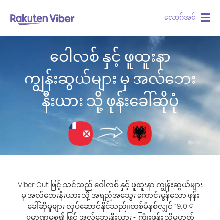
လော့ဂ်အင်
Togg
navig
ဝေါလစ် နှင့် ဖူထူးနာ
ကျွန်းဆွယ်များ မှ အလ်ဘေး
နီးယား သို့ ဖုန်းခေါ်ဆိုပုံ
Viber Out ဖြင့် သင်သည် ဝေါလစ် နှင့် ဖူထူးနာ ကျွန်းဆွယ်များ
မှ အလ်ဘေးနီးယား သို့ အရည်အသွေး ကောင်းမွန်သော ဖုန်း
ခေါ်ဆိုမှုများ လုပ်ဆောင်နိုင်သည်။
တစ်မိနစ်လျှင် 19.0 ¢
ပမာဏမှစ၍ ဖြင့် အလ်ဘေးနီးယား - ကြိုးဖုန်း သို့မဟုတ်