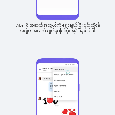
Viber ရှိ အဆက်အသွယ်ကို ရွေးချယ်ပြီး ၎င်းတို့၏
အချက်အလက် မျက်နှာပြင်မှနေ၍ ဖုန်းခေါ်ပါ