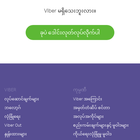
Viber မရှိသေးဘူးလား။
ခုပဲ ဒေါင်းလုတ်လုပ်လိုက်ပါ
VIBER
ကုမ္ပဏီ
လုပ်ဆောင်ချက်များ
Viber အကြောင်း
ဘလော့ဂ်
အမှတ်တံဆိပ် စင်တာ
လုံခြုံရေး
အလုပ်အကိုင်များ
Viber Out
စည်းကမ်းချက်များနှင့် မူဝါဒများ
နှုန်းထားများ
ကိုယ်ရေးလုံခြုံမှု မူဝါဒ