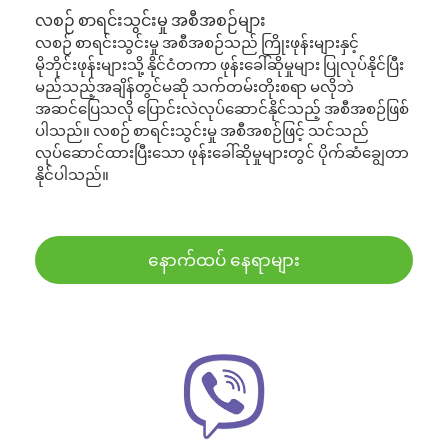
လစဉ် စာရင်းသွင်းမှု အစီအစဉ်များ
လစဉ် စာရင်းသွင်းမှု အစီအစဉ်သည် ကြိုးဖုန်းများနှင့်
မိုဘိုင်းဖုန်းများသို့ နိုင်ငံတကာ ဖုန်းခေါ်ဆိုမှုများ ပြုလုပ်နိုင်ပြီး
မည်သည့်အချိန်တွင်မဆို သက်တမ်းတိုးစရာ မလိုဘဲ
အဆင်ပြေသလို ပြောင်းလဲလုပ်ဆောင်နိုင်သည့် အစီအစဉ်ဖြစ်
ပါသည်။ လစဉ် စာရင်းသွင်းမှု အစီအစဉ်ဖြင့် သင်သည်
လုပ်ဆောင်ထားပြီးသော ဖုန်းခေါ်ဆိုမှုများတွင် ပိုက်ဆံချွေတာ
နိုင်ပါသည်။
နောက်ထပ် နေရာများ