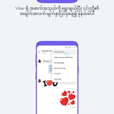
Viber ရှိ အဆက်အသွယ်ကို ရွေးချယ်ပြီး ၎င်းတို့၏
အချက်အလက် မျက်နှာပြင်မှနေ၍ ဖုန်းခေါ်ပါ