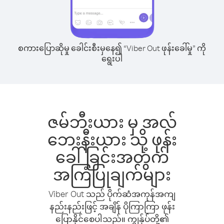
စကားပြောဆိုမှု ခေါင်းစီးမှနေ၍ “Viber Out ဖုန်းခေါ်မှု” ကို
ရွေးပါ
ဇမ်ဘီးယား မှ အလ်
ဘေးနီးယား သို့ ဖုန်း
ခေါ်ခြင်းအတွက်
အကြံပြုချက်များ
Viber Out သည် ပိုက်ဆံအကုန်အကျ
နည်းနည်းဖြင့် အချိန် ပိုကြာကြာ ဖုန်း
ပြောနိုင်စေပါသည်။ ကျွန်ုပ်တို့၏