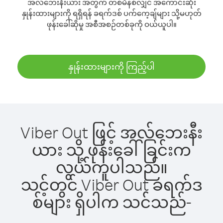
အလ်ဘေးနီးယား အတွက် တစ်မိနစ်လျှင် အကောင်းဆုံး
နှုန်းထားများကို ရရှိရန် ခရက်ဒစ် ပက်ကေ့ချ်များ သို့မဟုတ်
ဖုန်းခေါ်ဆိုမှု အစီအစဉ်တစ်ခုကို ဝယ်ယူပါ။
နှုန်းထားများကို ကြည့်ပါ
Viber Out ဖြင့် အလ်ဘေးနီး
ယား သို့ ဖုန်းခေါ်ခြင်းက
လွယ်ကူပါသည်။
သင့်တွင် Viber Out ခရက်ဒ
စ်များ ရှိပါက သင်သည်-