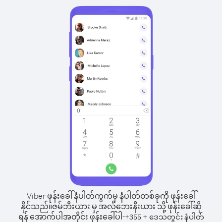
Viber ဖုန်းခေါ်နံပါတ်ကွက်မှ နံပါတ်တစ်ခုကို ဖုန်းခေါ်
နိုင်သည်။
ဇမ်ဘီးယား မှ အလ်ဘေးနီးယား သို့ ဖုန်းခေါ်ဆို
ရန် အောက်ပါအတိုင်း ဖုန်းခေါ်ပါ-
+
+
355
ဒေသတွင်း နံပါတ်