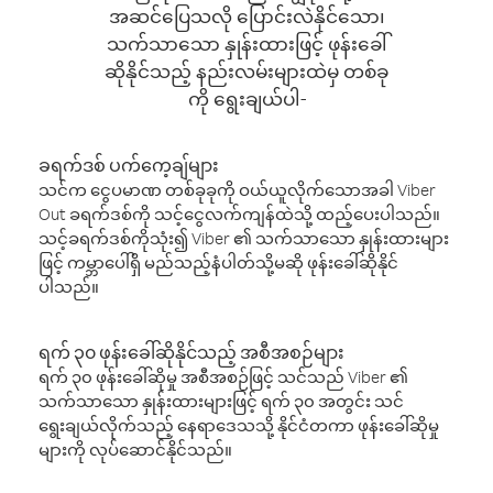
အဆင်ပြေသလို ပြောင်းလဲနိုင်သော၊
သက်သာသော နှုန်းထားဖြင့် ဖုန်းခေါ်
ဆိုနိုင်သည့် နည်းလမ်းများထဲမှ တစ်ခု
ကို ရွေးချယ်ပါ-
ခရက်ဒစ် ပက်ကေ့ချ်များ
သင်က ငွေပမာဏ တစ်ခုခုကို ဝယ်ယူလိုက်သောအခါ Viber
Out ခရက်ဒစ်ကို သင့်ငွေလက်ကျန်ထဲသို့ ထည့်ပေးပါသည်။
သင့်ခရက်ဒစ်ကိုသုံး၍ Viber ၏ သက်သာသော နှုန်းထားများ
ဖြင့် ကမ္ဘာပေါ်ရှိ မည်သည့်နံပါတ်သို့မဆို ဖုန်းခေါ်ဆိုနိုင်
ပါသည်။
ရက် ၃၀ ဖုန်းခေါ်ဆိုနိုင်သည့် အစီအစဉ်များ
ရက် ၃၀ ဖုန်းခေါ်ဆိုမှု အစီအစဉ်ဖြင့် သင်သည် Viber ၏
သက်သာသော နှုန်းထားများဖြင့် ရက် ၃၀ အတွင်း သင်
ရွေးချယ်လိုက်သည့် နေရာဒေသသို့ နိုင်ငံတကာ ဖုန်းခေါ်ဆိုမှု
များကို လုပ်ဆောင်နိုင်သည်။