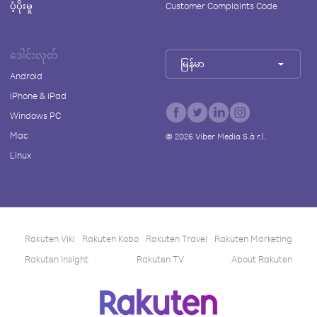
ပံ့ပိုးမှု
Customer Complaints Code
ဒေါင်းလုတ်
မြန်မာ
Android
iPhone & iPad
Windows PC
Mac
©
2026
Viber Media S.à r.l.
Linux
Rakuten Viki
Rakuten Kobo
Rakuten Travel
Rakuten Marketing
Rakuten Insight
Rakuten TV
About Rakuten