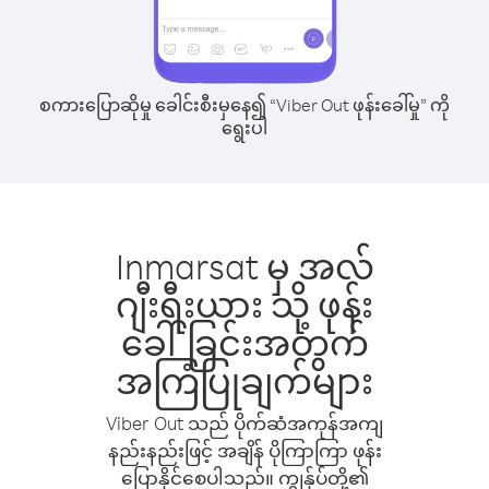
စကားပြောဆိုမှု ခေါင်းစီးမှနေ၍ “Viber Out ဖုန်းခေါ်မှု” ကို
ရွေးပါ
Inmarsat မှ အလ်
ဂျီးရီးယား သို့ ဖုန်း
ခေါ်ခြင်းအတွက်
အကြံပြုချက်များ
Viber Out သည် ပိုက်ဆံအကုန်အကျ
နည်းနည်းဖြင့် အချိန် ပိုကြာကြာ ဖုန်း
ပြောနိုင်စေပါသည်။ ကျွန်ုပ်တို့၏