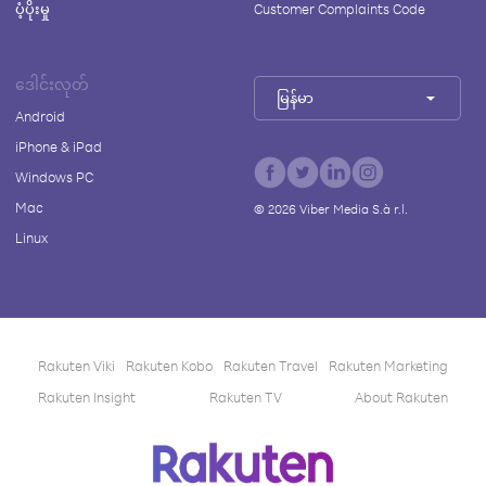
ပံ့ပိုးမှု
Customer Complaints Code
ဒေါင်းလုတ်
မြန်မာ
Android
iPhone & iPad
Windows PC
Mac
©
2026
Viber Media S.à r.l.
Linux
Rakuten Viki
Rakuten Kobo
Rakuten Travel
Rakuten Marketing
Rakuten Insight
Rakuten TV
About Rakuten