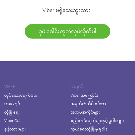
Viber မရှိသေးဘူးလား။
ခုပဲ ဒေါင်းလုတ်လုပ်လိုက်ပါ
VIBER
ကုမ္ပဏီ
လုပ်ဆောင်ချက်များ
Viber အကြောင်း
ဘလော့ဂ်
အမှတ်တံဆိပ် စင်တာ
လုံခြုံရေး
အလုပ်အကိုင်များ
Viber Out
စည်းကမ်းချက်များနှင့် မူဝါဒများ
နှုန်းထားများ
ကိုယ်ရေးလုံခြုံမှု မူဝါဒ