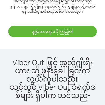
အလ်ဂျီးရီးယား အတွက် တစ်မိနစ်လျှင် အကောင်းဆုံး
နှုန်းထားများကို ရရှိရန် ခရက်ဒစ် ပက်ကေ့ချ်များ သို့မဟုတ်
ဖုန်းခေါ်ဆိုမှု အစီအစဉ်တစ်ခုကို ဝယ်ယူပါ။
နှုန်းထားများကို ကြည့်ပါ
Viber Out ဖြင့် အလ်ဂျီးရီး
ယား သို့ ဖုန်းခေါ်ခြင်းက
လွယ်ကူပါသည်။
သင့်တွင် Viber Out ခရက်ဒ
စ်များ ရှိပါက သင်သည်-