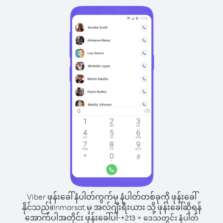
Viber ဖုန်းခေါ်နံပါတ်ကွက်မှ နံပါတ်တစ်ခုကို ဖုန်းခေါ်
နိုင်သည်။
Inmarsat မှ အလ်ဂျီးရီးယား သို့ ဖုန်းခေါ်ဆိုရန်
အောက်ပါအတိုင်း ဖုန်းခေါ်ပါ-
+
+
213
ဒေသတွင်း နံပါတ်