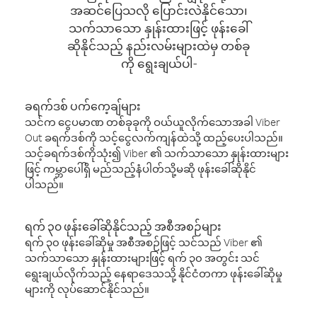
အဆင်ပြေသလို ပြောင်းလဲနိုင်သော၊
သက်သာသော နှုန်းထားဖြင့် ဖုန်းခေါ်
ဆိုနိုင်သည့် နည်းလမ်းများထဲမှ တစ်ခု
ကို ရွေးချယ်ပါ-
ခရက်ဒစ် ပက်ကေ့ချ်များ
သင်က ငွေပမာဏ တစ်ခုခုကို ဝယ်ယူလိုက်သောအခါ Viber
Out ခရက်ဒစ်ကို သင့်ငွေလက်ကျန်ထဲသို့ ထည့်ပေးပါသည်။
သင့်ခရက်ဒစ်ကိုသုံး၍ Viber ၏ သက်သာသော နှုန်းထားများ
ဖြင့် ကမ္ဘာပေါ်ရှိ မည်သည့်နံပါတ်သို့မဆို ဖုန်းခေါ်ဆိုနိုင်
ပါသည်။
ရက် ၃၀ ဖုန်းခေါ်ဆိုနိုင်သည့် အစီအစဉ်များ
ရက် ၃၀ ဖုန်းခေါ်ဆိုမှု အစီအစဉ်ဖြင့် သင်သည် Viber ၏
သက်သာသော နှုန်းထားများဖြင့် ရက် ၃၀ အတွင်း သင်
ရွေးချယ်လိုက်သည့် နေရာဒေသသို့ နိုင်ငံတကာ ဖုန်းခေါ်ဆိုမှု
များကို လုပ်ဆောင်နိုင်သည်။