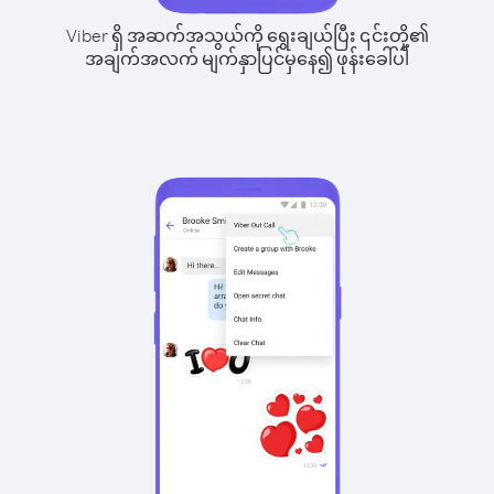
Viber ရှိ အဆက်အသွယ်ကို ရွေးချယ်ပြီး ၎င်းတို့၏
အချက်အလက် မျက်နှာပြင်မှနေ၍ ဖုန်းခေါ်ပါ