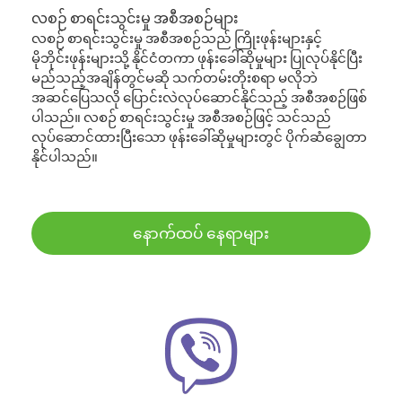
လစဉ် စာရင်းသွင်းမှု အစီအစဉ်များ
လစဉ် စာရင်းသွင်းမှု အစီအစဉ်သည် ကြိုးဖုန်းများနှင့်
မိုဘိုင်းဖုန်းများသို့ နိုင်ငံတကာ ဖုန်းခေါ်ဆိုမှုများ ပြုလုပ်နိုင်ပြီး
မည်သည့်အချိန်တွင်မဆို သက်တမ်းတိုးစရာ မလိုဘဲ
အဆင်ပြေသလို ပြောင်းလဲလုပ်ဆောင်နိုင်သည့် အစီအစဉ်ဖြစ်
ပါသည်။ လစဉ် စာရင်းသွင်းမှု အစီအစဉ်ဖြင့် သင်သည်
လုပ်ဆောင်ထားပြီးသော ဖုန်းခေါ်ဆိုမှုများတွင် ပိုက်ဆံချွေတာ
နိုင်ပါသည်။
နောက်ထပ် နေရာများ