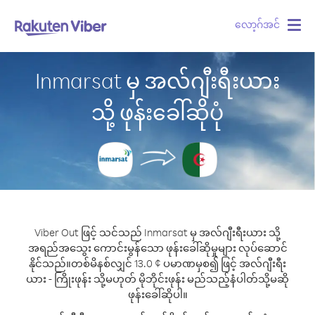
လော့ဂ်အင်
Togg
navig
Inmarsat မှ အလ်ဂျီးရီးယား
သို့ ဖုန်းခေါ်ဆိုပုံ
Viber Out ဖြင့် သင်သည် Inmarsat မှ အလ်ဂျီးရီးယား သို့
အရည်အသွေး ကောင်းမွန်သော ဖုန်းခေါ်ဆိုမှုများ လုပ်ဆောင်
နိုင်သည်။
တစ်မိနစ်လျှင် 13.0 ¢ ပမာဏမှစ၍ ဖြင့် အလ်ဂျီးရီး
ယား - ကြိုးဖုန်း သို့မဟုတ် မိုဘိုင်းဖုန်း မည်သည့်နံပါတ်သို့မဆို
ဖုန်းခေါ်ဆိုပါ။