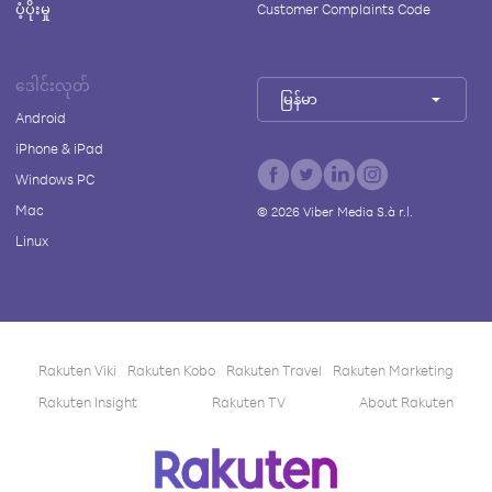
ပံ့ပိုးမှု
Customer Complaints Code
ဒေါင်းလုတ်
မြန်မာ
Android
iPhone & iPad
Windows PC
Mac
©
2026
Viber Media S.à r.l.
Linux
Rakuten Viki
Rakuten Kobo
Rakuten Travel
Rakuten Marketing
Rakuten Insight
Rakuten TV
About Rakuten