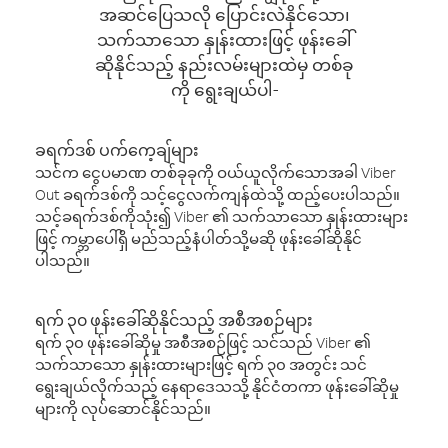
အဆင်ပြေသလို ပြောင်းလဲနိုင်သော၊
သက်သာသော နှုန်းထားဖြင့် ဖုန်းခေါ်
ဆိုနိုင်သည့် နည်းလမ်းများထဲမှ တစ်ခု
ကို ရွေးချယ်ပါ-
ခရက်ဒစ် ပက်ကေ့ချ်များ
သင်က ငွေပမာဏ တစ်ခုခုကို ဝယ်ယူလိုက်သောအခါ Viber
Out ခရက်ဒစ်ကို သင့်ငွေလက်ကျန်ထဲသို့ ထည့်ပေးပါသည်။
သင့်ခရက်ဒစ်ကိုသုံး၍ Viber ၏ သက်သာသော နှုန်းထားများ
ဖြင့် ကမ္ဘာပေါ်ရှိ မည်သည့်နံပါတ်သို့မဆို ဖုန်းခေါ်ဆိုနိုင်
ပါသည်။
ရက် ၃၀ ဖုန်းခေါ်ဆိုနိုင်သည့် အစီအစဉ်များ
ရက် ၃၀ ဖုန်းခေါ်ဆိုမှု အစီအစဉ်ဖြင့် သင်သည် Viber ၏
သက်သာသော နှုန်းထားများဖြင့် ရက် ၃၀ အတွင်း သင်
ရွေးချယ်လိုက်သည့် နေရာဒေသသို့ နိုင်ငံတကာ ဖုန်းခေါ်ဆိုမှု
များကို လုပ်ဆောင်နိုင်သည်။