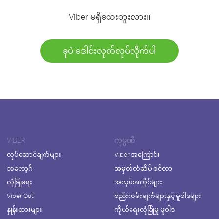
Viber မရှိသေးဘူးလား။
ခုပဲ ဒေါင်းလုတ်လုပ်လိုက်ပါ
VIBER
ကုမ္ပဏီ
လုပ်ဆောင်ချက်များ
Viber အကြောင်း
ဘလော့ဂ်
အမှတ်တံဆိပ် စင်တာ
လုံခြုံရေး
အလုပ်အကိုင်များ
Viber Out
စည်းကမ်းချက်များနှင့် မူဝါဒများ
နှုန်းထားများ
ကိုယ်ရေးလုံခြုံမှု မူဝါဒ