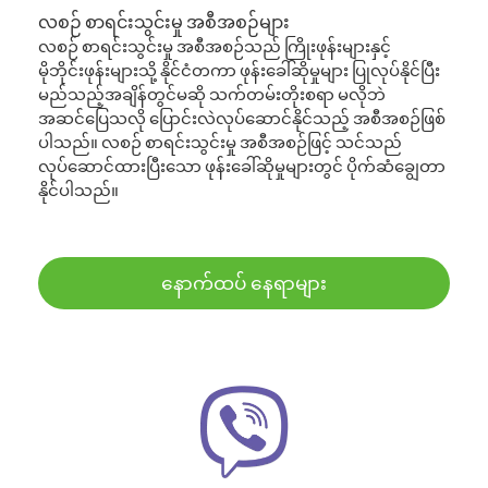
လစဉ် စာရင်းသွင်းမှု အစီအစဉ်များ
လစဉ် စာရင်းသွင်းမှု အစီအစဉ်သည် ကြိုးဖုန်းများနှင့်
မိုဘိုင်းဖုန်းများသို့ နိုင်ငံတကာ ဖုန်းခေါ်ဆိုမှုများ ပြုလုပ်နိုင်ပြီး
မည်သည့်အချိန်တွင်မဆို သက်တမ်းတိုးစရာ မလိုဘဲ
အဆင်ပြေသလို ပြောင်းလဲလုပ်ဆောင်နိုင်သည့် အစီအစဉ်ဖြစ်
ပါသည်။ လစဉ် စာရင်းသွင်းမှု အစီအစဉ်ဖြင့် သင်သည်
လုပ်ဆောင်ထားပြီးသော ဖုန်းခေါ်ဆိုမှုများတွင် ပိုက်ဆံချွေတာ
နိုင်ပါသည်။
နောက်ထပ် နေရာများ