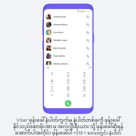
Viber ဖုန်းခေါ်နံပါတ်ကွက်မှ နံပါတ်တစ်ခုကို ဖုန်းခေါ်
နိုင်သည်။
ဆာမိုးအာ မှ အလ်ဂျီးရီးယား သို့ ဖုန်းခေါ်ဆိုရန်
အောက်ပါအတိုင်း ဖုန်းခေါ်ပါ-
+
+
213
ဒေသတွင်း နံပါတ်