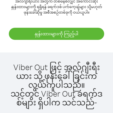
အလ်ဂျီးရီးယား အတွက် တစ်မိနစ်လျှင် အကောင်းဆုံး
နှုန်းထားများကို ရရှိရန် ခရက်ဒစ် ပက်ကေ့ချ်များ သို့မဟုတ်
ဖုန်းခေါ်ဆိုမှု အစီအစဉ်တစ်ခုကို ဝယ်ယူပါ။
နှုန်းထားများကို ကြည့်ပါ
Viber Out ဖြင့် အလ်ဂျီးရီး
ယား သို့ ဖုန်းခေါ်ခြင်းက
လွယ်ကူပါသည်။
သင့်တွင် Viber Out ခရက်ဒ
စ်များ ရှိပါက သင်သည်-