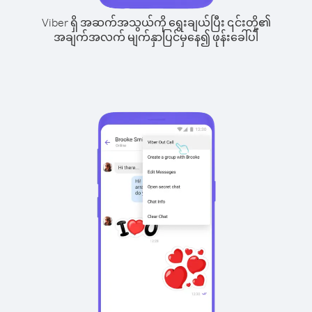
Viber ရှိ အဆက်အသွယ်ကို ရွေးချယ်ပြီး ၎င်းတို့၏
အချက်အလက် မျက်နှာပြင်မှနေ၍ ဖုန်းခေါ်ပါ