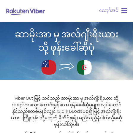
လော့ဂ်အင်
Togg
navig
ဆာမိုးအာ မှ အလ်ဂျီးရီးယား
သို့ ဖုန်းခေါ်ဆိုပုံ
Viber Out ဖြင့် သင်သည် ဆာမိုးအာ မှ အလ်ဂျီးရီးယား သို့
အရည်အသွေး ကောင်းမွန်သော ဖုန်းခေါ်ဆိုမှုများ လုပ်ဆောင်
နိုင်သည်။
တစ်မိနစ်လျှင် 13.0 ¢ ပမာဏမှစ၍ ဖြင့် အလ်ဂျီးရီး
ယား - ကြိုးဖုန်း သို့မဟုတ် မိုဘိုင်းဖုန်း မည်သည့်နံပါတ်သို့မဆို
ဖုန်းခေါ်ဆိုပါ။