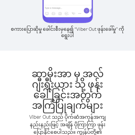
စကားပြောဆိုမှု ခေါင်းစီးမှနေ၍ “Viber Out ဖုန်းခေါ်မှု” ကို
ရွေးပါ
ဆာမိုးအာ မှ အလ်
ဂျီးရီးယား သို့ ဖုန်း
ခေါ်ခြင်းအတွက်
အကြံပြုချက်များ
Viber Out သည် ပိုက်ဆံအကုန်အကျ
နည်းနည်းဖြင့် အချိန် ပိုကြာကြာ ဖုန်း
ပြောနိုင်စေပါသည်။ ကျွန်ုပ်တို့၏