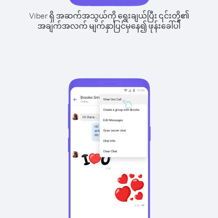
Viber ရှိ အဆက်အသွယ်ကို ရွေးချယ်ပြီး ၎င်းတို့၏
အချက်အလက် မျက်နှာပြင်မှနေ၍ ဖုန်းခေါ်ပါ