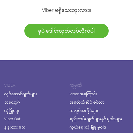
Viber မရှိသေးဘူးလား။
ခုပဲ ဒေါင်းလုတ်လုပ်လိုက်ပါ
VIBER
ကုမ္ပဏီ
လုပ်ဆောင်ချက်များ
Viber အကြောင်း
ဘလော့ဂ်
အမှတ်တံဆိပ် စင်တာ
လုံခြုံရေး
အလုပ်အကိုင်များ
Viber Out
စည်းကမ်းချက်များနှင့် မူဝါဒများ
နှုန်းထားများ
ကိုယ်ရေးလုံခြုံမှု မူဝါဒ