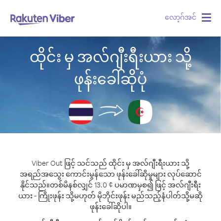
လော့ဂ်အင်
Togg
navig
ထိုင်း မှ အလ်ဂျီးရီးယား သို့
ဖုန်းခေါ်ဆိုပုံ
Viber Out ဖြင့် သင်သည် ထိုင်း မှ အလ်ဂျီးရီးယား သို့
အရည်အသွေး ကောင်းမွန်သော ဖုန်းခေါ်ဆိုမှုများ လုပ်ဆောင်
နိုင်သည်။
တစ်မိနစ်လျှင် 13.0 ¢ ပမာဏမှစ၍ ဖြင့် အလ်ဂျီးရီး
ယား - ကြိုးဖုန်း သို့မဟုတ် မိုဘိုင်းဖုန်း မည်သည့်နံပါတ်သို့မဆို
ဖုန်းခေါ်ဆိုပါ။