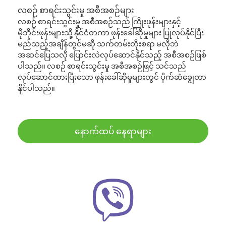
လစဉ် စာရင်းသွင်းမှု အစီအစဉ်များ
လစဉ် စာရင်းသွင်းမှု အစီအစဉ်သည် ကြိုးဖုန်းများနှင့်
မိုဘိုင်းဖုန်းများသို့ နိုင်ငံတကာ ဖုန်းခေါ်ဆိုမှုများ ပြုလုပ်နိုင်ပြီး
မည်သည့်အချိန်တွင်မဆို သက်တမ်းတိုးစရာ မလိုဘဲ
အဆင်ပြေသလို ပြောင်းလဲလုပ်ဆောင်နိုင်သည့် အစီအစဉ်ဖြစ်
ပါသည်။ လစဉ် စာရင်းသွင်းမှု အစီအစဉ်ဖြင့် သင်သည်
လုပ်ဆောင်ထားပြီးသော ဖုန်းခေါ်ဆိုမှုများတွင် ပိုက်ဆံချွေတာ
နိုင်ပါသည်။
နောက်ထပ် နေရာများ