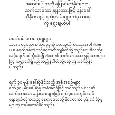
အဆင်ပြေသလို ပြောင်းလဲနိုင်သော၊
သက်သာသော နှုန်းထားဖြင့် ဖုန်းခေါ်
ဆိုနိုင်သည့် နည်းလမ်းများထဲမှ တစ်ခု
ကို ရွေးချယ်ပါ-
ခရက်ဒစ် ပက်ကေ့ချ်များ
သင်က ငွေပမာဏ တစ်ခုခုကို ဝယ်ယူလိုက်သောအခါ Viber
Out ခရက်ဒစ်ကို သင့်ငွေလက်ကျန်ထဲသို့ ထည့်ပေးပါသည်။
သင့်ခရက်ဒစ်ကိုသုံး၍ Viber ၏ သက်သာသော နှုန်းထားများ
ဖြင့် ကမ္ဘာပေါ်ရှိ မည်သည့်နံပါတ်သို့မဆို ဖုန်းခေါ်ဆိုနိုင်
ပါသည်။
ရက် ၃၀ ဖုန်းခေါ်ဆိုနိုင်သည့် အစီအစဉ်များ
ရက် ၃၀ ဖုန်းခေါ်ဆိုမှု အစီအစဉ်ဖြင့် သင်သည် Viber ၏
သက်သာသော နှုန်းထားများဖြင့် ရက် ၃၀ အတွင်း သင်
ရွေးချယ်လိုက်သည့် နေရာဒေသသို့ နိုင်ငံတကာ ဖုန်းခေါ်ဆိုမှု
များကို လုပ်ဆောင်နိုင်သည်။