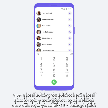
Viber ဖုန်းခေါ်နံပါတ်ကွက်မှ နံပါတ်တစ်ခုကို ဖုန်းခေါ်
နိုင်သည်။
ထိုင်း မှ အလ်ဂျီးရီးယား သို့ ဖုန်းခေါ်ဆိုရန်
အောက်ပါအတိုင်း ဖုန်းခေါ်ပါ-
+
+
213
ဒေသတွင်း နံပါတ်