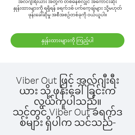
အလ်ဂျီးရီးယား အတွက် တစ်မိနစ်လျှင် အကောင်းဆုံး
နှုန်းထားများကို ရရှိရန် ခရက်ဒစ် ပက်ကေ့ချ်များ သို့မဟုတ်
ဖုန်းခေါ်ဆိုမှု အစီအစဉ်တစ်ခုကို ဝယ်ယူပါ။
နှုန်းထားများကို ကြည့်ပါ
Viber Out ဖြင့် အလ်ဂျီးရီး
ယား သို့ ဖုန်းခေါ်ခြင်းက
လွယ်ကူပါသည်။
သင့်တွင် Viber Out ခရက်ဒ
စ်များ ရှိပါက သင်သည်-