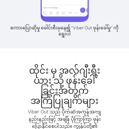
စကားပြောဆိုမှု ခေါင်းစီးမှနေ၍ “Viber Out ဖုန်းခေါ်မှု” ကို
ရွေးပါ
ထိုင်း မှ အလ်ဂျီးရီး
ယား သို့ ဖုန်းခေါ်
ခြင်းအတွက်
အကြံပြုချက်များ
Viber Out သည် ပိုက်ဆံအကုန်အကျ
နည်းနည်းဖြင့် အချိန် ပိုကြာကြာ ဖုန်း
ပြောနိုင်စေပါသည်။ ကျွန်ုပ်တို့၏