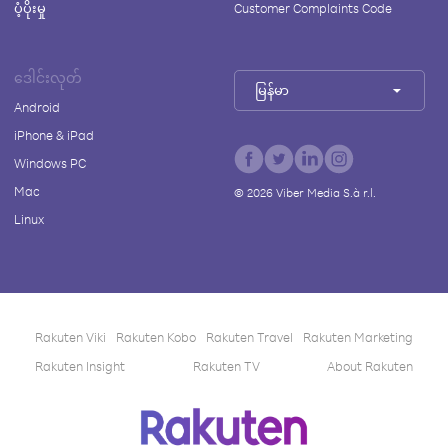
ပံ့ပိုးမှု
Customer Complaints Code
ဒေါင်းလုတ်
မြန်မာ
Android
iPhone & iPad
Windows PC
Mac
©
2026
Viber Media S.à r.l.
Linux
Rakuten Viki
Rakuten Kobo
Rakuten Travel
Rakuten Marketing
Rakuten Insight
Rakuten TV
About Rakuten