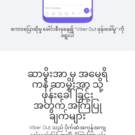
စကားပြောဆိုမှု ခေါင်းစီးမှနေ၍ “Viber Out ဖုန်းခေါ်မှု” ကို
ရွေးပါ
ဆာမိုးအာ မှ အမေရိ
ကန် ဆာမိုးအာ သို့
ဖုန်းခေါ်ခြင်း
အတွက် အကြံပြု
ချက်များ
Viber Out သည် ပိုက်ဆံအကုန်အကျ
နည်းနည်းဖြင့် အချိန် ပိုကြာကြာ ဖုန်း