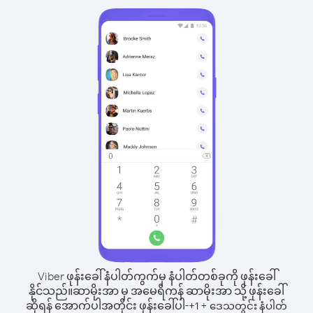
Viber ဖုန်းခေါ်နံပါတ်ကွက်မှ နံပါတ်တစ်ခုကို ဖုန်းခေါ်
နိုင်သည်။
ဆာမိုးအာ မှ အမေရိကန် ဆာမိုးအာ သို့ ဖုန်းခေါ်
ဆိုရန် အောက်ပါအတိုင်း ဖုန်းခေါ်ပါ-
+
+
1
ဒေသတွင်း နံပါတ်