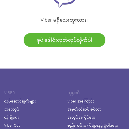
Viber မရှိသေးဘူးလား။
ခုပဲ ဒေါင်းလုတ်လုပ်လိုက်ပါ
VIBER
ကုမ္ပဏီ
လုပ်ဆောင်ချက်များ
Viber အကြောင်း
ဘလော့ဂ်
အမှတ်တံဆိပ် စင်တာ
လုံခြုံရေး
အလုပ်အကိုင်များ
Viber Out
စည်းကမ်းချက်များနှင့် မူဝါဒများ