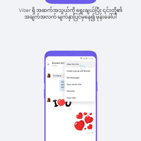
Viber ရှိ အဆက်အသွယ်ကို ရွေးချယ်ပြီး ၎င်းတို့၏
အချက်အလက် မျက်နှာပြင်မှနေ၍ ဖုန်းခေါ်ပါ