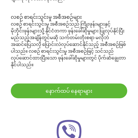
လစဉ် စာရင်းသွင်းမှု အစီအစဉ်များ
လစဉ် စာရင်းသွင်းမှု အစီအစဉ်သည် ကြိုးဖုန်းများနှင့်
မိုဘိုင်းဖုန်းများသို့ နိုင်ငံတကာ ဖုန်းခေါ်ဆိုမှုများ ပြုလုပ်နိုင်ပြီး
မည်သည့်အချိန်တွင်မဆို သက်တမ်းတိုးစရာ မလိုဘဲ
အဆင်ပြေသလို ပြောင်းလဲလုပ်ဆောင်နိုင်သည့် အစီအစဉ်ဖြစ်
ပါသည်။ လစဉ် စာရင်းသွင်းမှု အစီအစဉ်ဖြင့် သင်သည်
လုပ်ဆောင်ထားပြီးသော ဖုန်းခေါ်ဆိုမှုများတွင် ပိုက်ဆံချွေတာ
နိုင်ပါသည်။
နောက်ထပ် နေရာများ