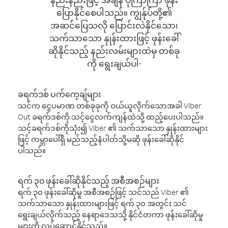
ပြောနိုင်စေပါသည်။ ကျွန်ုပ်တို့၏
အဆင်ပြေသလို ပြောင်းလဲနိုင်သော၊
သက်သာသော နှုန်းထားဖြင့် ဖုန်းခေါ်
ဆိုနိုင်သည့် နည်းလမ်းများထဲမှ တစ်ခု
ကို ရွေးချယ်ပါ-
ခရက်ဒစ် ပက်ကေ့ချ်များ
သင်က ငွေပမာဏ တစ်ခုခုကို ဝယ်ယူလိုက်သောအခါ Viber
Out ခရက်ဒစ်ကို သင့်ငွေလက်ကျန်ထဲသို့ ထည့်ပေးပါသည်။
သင့်ခရက်ဒစ်ကိုသုံး၍ Viber ၏ သက်သာသော နှုန်းထားများ
ဖြင့် ကမ္ဘာပေါ်ရှိ မည်သည့်နံပါတ်သို့မဆို ဖုန်းခေါ်ဆိုနိုင်
ပါသည်။
ရက် ၃၀ ဖုန်းခေါ်ဆိုနိုင်သည့် အစီအစဉ်များ
ရက် ၃၀ ဖုန်းခေါ်ဆိုမှု အစီအစဉ်ဖြင့် သင်သည် Viber ၏
သက်သာသော နှုန်းထားများဖြင့် ရက် ၃၀ အတွင်း သင်
ရွေးချယ်လိုက်သည့် နေရာဒေသသို့ နိုင်ငံတကာ ဖုန်းခေါ်ဆိုမှု
များကို လုပ်ဆောင်နိုင်သည်။