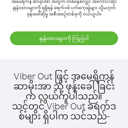
အမေရိကန် ဆာမိုးအာ အတွက် တစ်မိနစ်လျှင် အကောင်းဆုံး
နှုန်းထားများကို ရရှိရန် ခရက်ဒစ် ပက်ကေ့ချ်များ သို့မဟုတ်
ဖုန်းခေါ်ဆိုမှု အစီအစဉ်တစ်ခုကို ဝယ်ယူပါ။
နှုန်းထားများကို ကြည့်ပါ
Viber Out ဖြင့် အမေရိကန်
ဆာမိုးအာ သို့ ဖုန်းခေါ်ခြင်း
က လွယ်ကူပါသည်။
သင့်တွင် Viber Out ခရက်ဒ
စ်များ ရှိပါက သင်သည်-