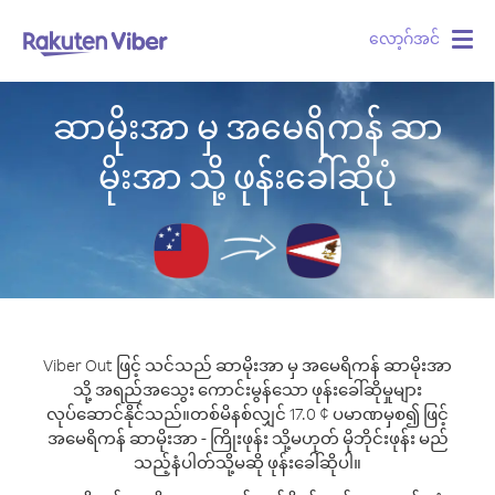
လော့ဂ်အင်
Togg
navig
ဆာမိုးအာ မှ အမေရိကန် ဆာ
မိုးအာ သို့ ဖုန်းခေါ်ဆိုပုံ
Viber Out ဖြင့် သင်သည် ဆာမိုးအာ မှ အမေရိကန် ဆာမိုးအာ
သို့ အရည်အသွေး ကောင်းမွန်သော ဖုန်းခေါ်ဆိုမှုများ
လုပ်ဆောင်နိုင်သည်။
တစ်မိနစ်လျှင် 17.0 ¢ ပမာဏမှစ၍ ဖြင့်
အမေရိကန် ဆာမိုးအာ - ကြိုးဖုန်း သို့မဟုတ် မိုဘိုင်းဖုန်း မည်
သည့်နံပါတ်သို့မဆို ဖုန်းခေါ်ဆိုပါ။