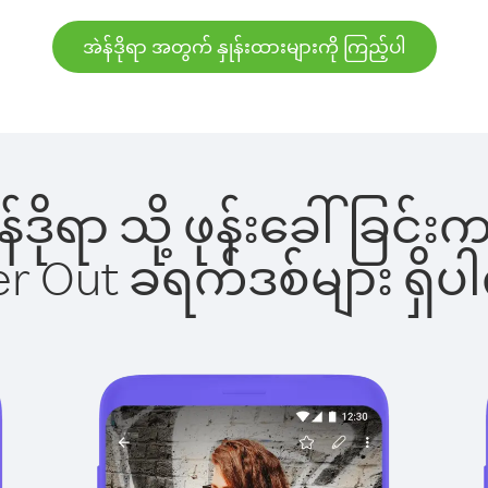
အဲန်ဒိုရာ အတွက် နှုန်းထားများကို ကြည့်ပါ
ဲန်ဒိုရာ သို့ ဖုန်းခေါ်ခ
ber Out ခရက်ဒစ်များ ရှ