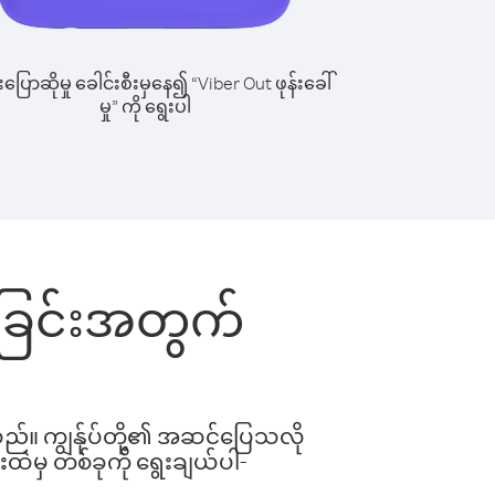
ြောဆိုမှု ခေါင်းစီးမှနေ၍ “Viber Out ဖုန်းခေါ်
မှု” ကို ရွေးပါ
ေါ်ခြင်းအတွက်
ါသည်။ ကျွန်ုပ်တို့၏ အဆင်ပြေသလို
းထဲမှ တစ်ခုကို ရွေးချယ်ပါ-