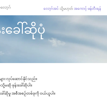
လော့ဂ်
လော့ဂ်အင်
သို့မဟုတ်
အကောင့် ဖန်တီးရန်
်းခေါ်ဆိုပုံ
ှုများ လုပ်ဆောင်နိုင်သည်။
ို့မဆို ဖုန်းခေါ်ဆိုပါ။
းခေါ်ဆိုမှု အစီအစဉ်တစ်ခုကို ဝယ်ယူပါ။