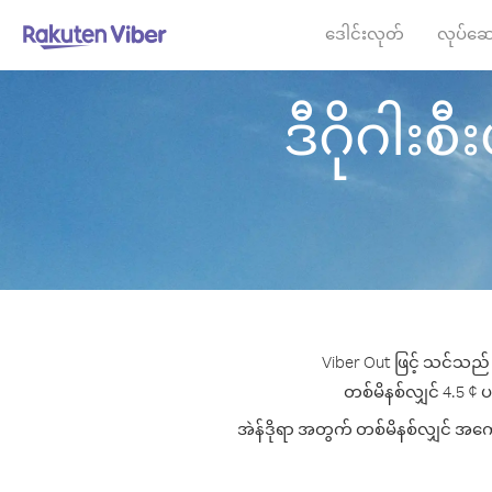
ဒေါင်းလုတ်
လုပ်ဆေ
ဒီဂိုဂါးစီး
Viber Out ဖြင့် သင်သည် ဒ
တစ်မိနစ်လျှင် 4.5 ¢ ပမ
အဲန်ဒိုရာ အတွက် တစ်မိနစ်လျှင် အကောင