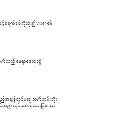
့်ခရက်ဒစ်ကိုသုံး၍ Viber ၏
လိုက်သည့် နေရာဒေသသို့
 မည်သည့်အချိန်တွင်မဆို သက်တမ်းတိုး
 သင်သည် လုပ်ဆောင်ထားပြီးသော