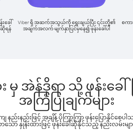
န်းခေါ်
Viber ရှိ အဆက်အသွယ်ကို ရွေးချယ်ပြီး ၎င်းတို့၏
စကားပ
်ဆိုရန်
အချက်အလက် မျက်နှာပြင်မှနေ၍ ဖုန်းခေါ်ပါ
ား မှ အဲန်ဒိုရာ သို့ ဖုန်းခ
အကြံပြုချက်များ
နည်းနည်းဖြင့် အချိန် ပိုကြာကြာ ဖုန်းပြောနိုင်စေပ
ော နှုန်းထားဖြင့် ဖုန်းခေါ်ဆိုနိုင်သည့် နည်းလမ်းမျာ