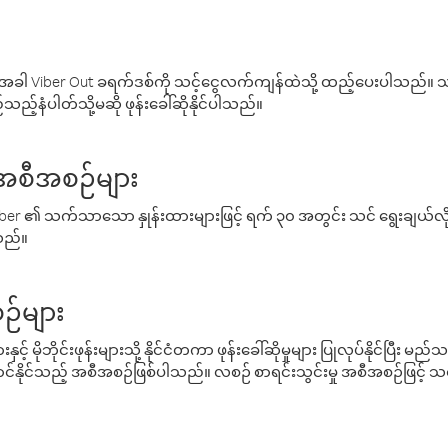
ါ Viber Out ခရက်ဒစ်ကို သင့်ငွေလက်ကျန်ထဲသို့ ထည့်ပေးပါသည်။ သင
ည့်နံပါတ်သို့မဆို ဖုန်းခေါ်ဆိုနိုင်ပါသည်။
် အစီအစဉ်များ
် Viber ၏ သက်သာသော နှုန်းထားများဖြင့် ရက် ၃၀ အတွင်း သင် ရွေးချယ်
်သည်။
ဉ်များ
့် မိုဘိုင်းဖုန်းများသို့ နိုင်ငံတကာ ဖုန်းခေါ်ဆိုမှုများ ပြုလုပ်နိုင်ပြီး
်နိုင်သည့် အစီအစဉ်ဖြစ်ပါသည်။ လစဉ် စာရင်းသွင်းမှု အစီအစဉ်ဖြင့်