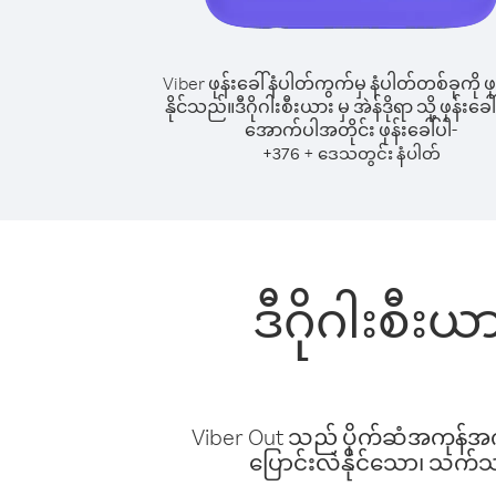
Viber ဖုန်းခေါ်နံပါတ်ကွက်မှ နံပါတ်တစ်ခုကို ဖု
နိုင်သည်။
ဒီဂိုဂါးစီးယား မှ အဲန်ဒိုရာ သို့ ဖုန်းခေါ
အောက်ပါအတိုင်း ဖုန်းခေါ်ပါ-
+
+
376
ဒေသတွင်း နံပါတ်
ဒီဂိုဂါးစီးယ
Viber Out သည် ပိုက်ဆံအကုန်အကျ 
ပြောင်းလဲနိုင်သော၊ သက်သာသ