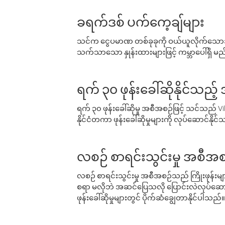
ခရက်ဒစ် ပက်ကေ့ချ်များ
သင်က ငွေပမာဏ တစ်ခုခုကို ဝယ်ယူလိုက်သောအခ
သက်သာသော နှုန်းထားများဖြင့် ကမ္ဘာပေါ်ရှိ မည်သ
ရက် ၃၀ ဖုန်းခေါ်ဆိုနိုင်သည့
ရက် ၃၀ ဖုန်းခေါ်ဆိုမှု အစီအစဉ်ဖြင့် သင်သည
နိုင်ငံတကာ ဖုန်းခေါ်ဆိုမှုများကို လုပ်ဆောင်နိုင
လစဉ် စာရင်းသွင်းမှု အစီအစ
လစဉ် စာရင်းသွင်းမှု အစီအစဉ်သည် ကြိုးဖုန်းများနှင
စရာ မလိုဘဲ အဆင်ပြေသလို ပြောင်းလဲလုပ်ဆောင
ဖုန်းခေါ်ဆိုမှုများတွင် ပိုက်ဆံချွေတာနိုင်ပါသည်။