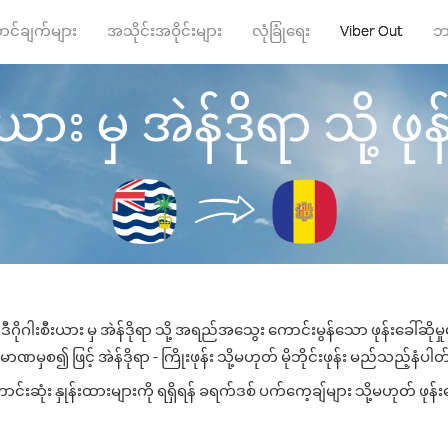
ာင်ချက်များ
အသိုင်းအဝိုင်းများ
လုံခြုံရေး
Viber Out
ဘ
ယား မှ အဲန်ဒိုရာ သို့ ဖုန
ီဂိုဂါးစီးယား မှ အဲန်ဒိုရာ သို့ အရည်အသွေး ကောင်းမွန်သော ဖုန်းခေါ်ဆိုမ
ာဏမှစ၍ ဖြင့် အဲန်ဒိုရာ - ကြိုးဖုန်း သို့မဟုတ် မိုဘိုင်းဖုန်း မည်သည့်နံပါတ်သ
်းဆုံး နှုန်းထားများကို ရရှိရန် ခရက်ဒစ် ပက်ကေ့ချ်များ သို့မဟုတ် ဖုန်