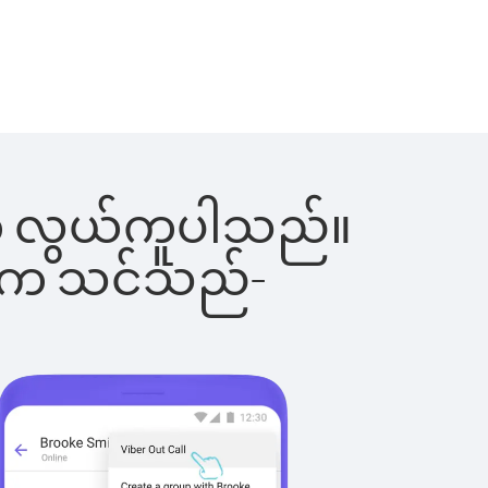
ြင်းက လွယ်ကူပါသည်။
ိပါက သင်သည်-