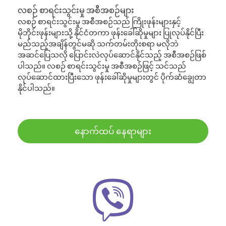
လစဉ် စာရင်းသွင်းမှု အစီအစဉ်များ
လစဉ် စာရင်းသွင်းမှု အစီအစဉ်သည် ကြိုးဖုန်းများနှင့်
မိုဘိုင်းဖုန်းများသို့ နိုင်ငံတကာ ဖုန်းခေါ်ဆိုမှုများ ပြုလုပ်နိုင်ပြီး
မည်သည့်အချိန်တွင်မဆို သက်တမ်းတိုးစရာ မလိုဘဲ
အဆင်ပြေသလို ပြောင်းလဲလုပ်ဆောင်နိုင်သည့် အစီအစဉ်ဖြစ်
ပါသည်။ လစဉ် စာရင်းသွင်းမှု အစီအစဉ်ဖြင့် သင်သည်
လုပ်ဆောင်ထားပြီးသော ဖုန်းခေါ်ဆိုမှုများတွင် ပိုက်ဆံချွေတာ
နိုင်ပါသည်။
နောက်ထပ် နေရာများ