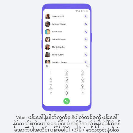
Viber ဖုန်းခေါ်နံပါတ်ကွက်မှ နံပါတ်တစ်ခုကို ဖုန်းခေါ်
နိုင်သည်။
တိမောအရှေ့ပိုင်း မှ အဲန်ဒိုရာ သို့ ဖုန်းခေါ်ဆိုရန်
အောက်ပါအတိုင်း ဖုန်းခေါ်ပါ-
+
+
376
ဒေသတွင်း နံပါတ်