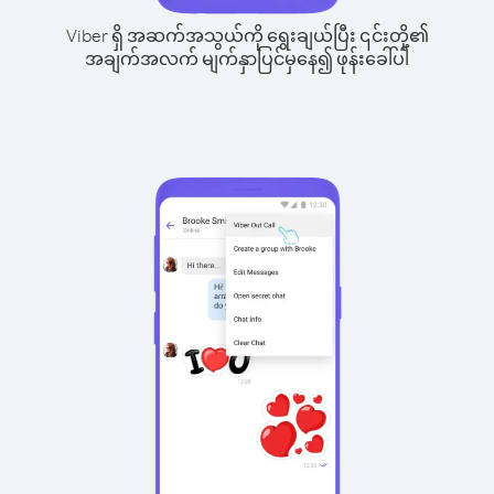
Viber ရှိ အဆက်အသွယ်ကို ရွေးချယ်ပြီး ၎င်းတို့၏
အချက်အလက် မျက်နှာပြင်မှနေ၍ ဖုန်းခေါ်ပါ