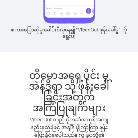
စကားပြောဆိုမှု ခေါင်းစီးမှနေ၍ “Viber Out ဖုန်းခေါ်မှု” ကို
ရွေးပါ
တိမောအရှေ့ပိုင်း မှ
အဲန်ဒိုရာ သို့ ဖုန်းခေါ်
ခြင်းအတွက်
အကြံပြုချက်များ
Viber Out သည် ပိုက်ဆံအကုန်အကျ
နည်းနည်းဖြင့် အချိန် ပိုကြာကြာ ဖုန်း
ပြောနိုင်စေပါသည်။ ကျွန်ုပ်တို့၏