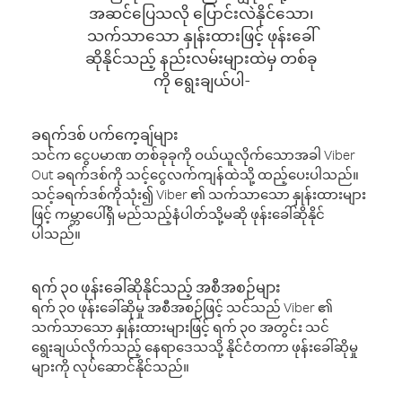
အဆင်ပြေသလို ပြောင်းလဲနိုင်သော၊
သက်သာသော နှုန်းထားဖြင့် ဖုန်းခေါ်
ဆိုနိုင်သည့် နည်းလမ်းများထဲမှ တစ်ခု
ကို ရွေးချယ်ပါ-
ခရက်ဒစ် ပက်ကေ့ချ်များ
သင်က ငွေပမာဏ တစ်ခုခုကို ဝယ်ယူလိုက်သောအခါ Viber
Out ခရက်ဒစ်ကို သင့်ငွေလက်ကျန်ထဲသို့ ထည့်ပေးပါသည်။
သင့်ခရက်ဒစ်ကိုသုံး၍ Viber ၏ သက်သာသော နှုန်းထားများ
ဖြင့် ကမ္ဘာပေါ်ရှိ မည်သည့်နံပါတ်သို့မဆို ဖုန်းခေါ်ဆိုနိုင်
ပါသည်။
ရက် ၃၀ ဖုန်းခေါ်ဆိုနိုင်သည့် အစီအစဉ်များ
ရက် ၃၀ ဖုန်းခေါ်ဆိုမှု အစီအစဉ်ဖြင့် သင်သည် Viber ၏
သက်သာသော နှုန်းထားများဖြင့် ရက် ၃၀ အတွင်း သင်
ရွေးချယ်လိုက်သည့် နေရာဒေသသို့ နိုင်ငံတကာ ဖုန်းခေါ်ဆိုမှု
များကို လုပ်ဆောင်နိုင်သည်။