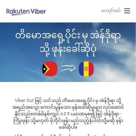
လော့ဂ်အင်
Togg
navig
တိမောအရှေ့ပိုင်း မှ အဲန်ဒိုရာ
သို့ ဖုန်းခေါ်ဆိုပုံ
Viber Out ဖြင့် သင်သည် တိမောအရှေ့ပိုင်း မှ အဲန်ဒိုရာ သို့
အရည်အသွေး ကောင်းမွန်သော ဖုန်းခေါ်ဆိုမှုများ လုပ်ဆောင်
နိုင်သည်။
တစ်မိနစ်လျှင် 4.5 ¢ ပမာဏမှစ၍ ဖြင့် အဲန်ဒိုရာ -
ကြိုးဖုန်း သို့မဟုတ် မိုဘိုင်းဖုန်း မည်သည့်နံပါတ်သို့မဆို ဖုန်း
ခေါ်ဆိုပါ။