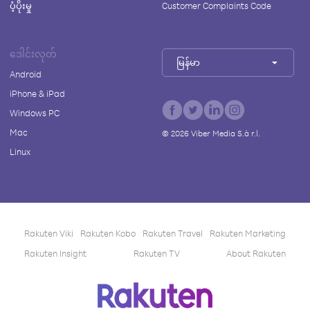
ပံ့ပိုးမှု
Customer Complaints Code
ဒေါင်းလုတ်
မြန်မာ
Android
iPhone & iPad
Windows PC
Mac
©
2026
Viber Media S.à r.l.
Linux
Rakuten Viki
Rakuten Kobo
Rakuten Travel
Rakuten Marketing
Rakuten Insight
Rakuten TV
About Rakuten