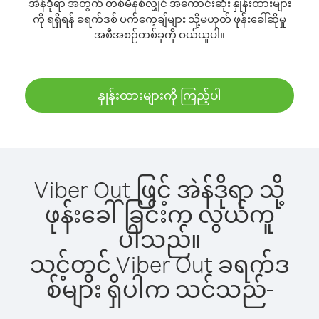
အဲန်ဒိုရာ အတွက် တစ်မိနစ်လျှင် အကောင်းဆုံး နှုန်းထားများ
ကို ရရှိရန် ခရက်ဒစ် ပက်ကေ့ချ်များ သို့မဟုတ် ဖုန်းခေါ်ဆိုမှု
အစီအစဉ်တစ်ခုကို ဝယ်ယူပါ။
နှုန်းထားများကို ကြည့်ပါ
Viber Out ဖြင့် အဲန်ဒိုရာ သို့
ဖုန်းခေါ်ခြင်းက လွယ်ကူ
ပါသည်။
သင့်တွင် Viber Out ခရက်ဒ
စ်များ ရှိပါက သင်သည်-