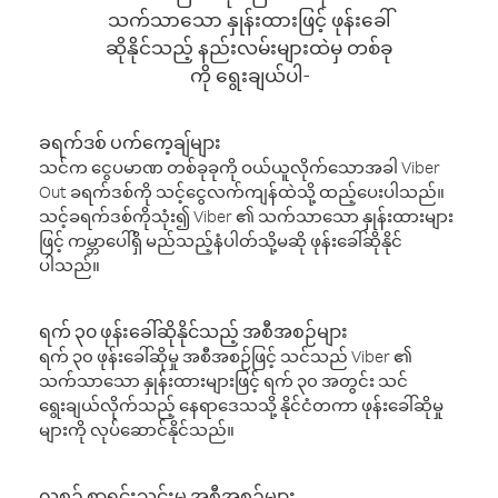
သက်သာသော နှုန်းထားဖြင့် ဖုန်းခေါ်
ဆိုနိုင်သည့် နည်းလမ်းများထဲမှ တစ်ခု
ကို ရွေးချယ်ပါ-
ခရက်ဒစ် ပက်ကေ့ချ်များ
သင်က ငွေပမာဏ တစ်ခုခုကို ဝယ်ယူလိုက်သောအခါ Viber
Out ခရက်ဒစ်ကို သင့်ငွေလက်ကျန်ထဲသို့ ထည့်ပေးပါသည်။
သင့်ခရက်ဒစ်ကိုသုံး၍ Viber ၏ သက်သာသော နှုန်းထားများ
ဖြင့် ကမ္ဘာပေါ်ရှိ မည်သည့်နံပါတ်သို့မဆို ဖုန်းခေါ်ဆိုနိုင်
ပါသည်။
ရက် ၃၀ ဖုန်းခေါ်ဆိုနိုင်သည့် အစီအစဉ်များ
ရက် ၃၀ ဖုန်းခေါ်ဆိုမှု အစီအစဉ်ဖြင့် သင်သည် Viber ၏
သက်သာသော နှုန်းထားများဖြင့် ရက် ၃၀ အတွင်း သင်
ရွေးချယ်လိုက်သည့် နေရာဒေသသို့ နိုင်ငံတကာ ဖုန်းခေါ်ဆိုမှု
များကို လုပ်ဆောင်နိုင်သည်။
လစဉ် စာရင်းသွင်းမှု အစီအစဉ်များ