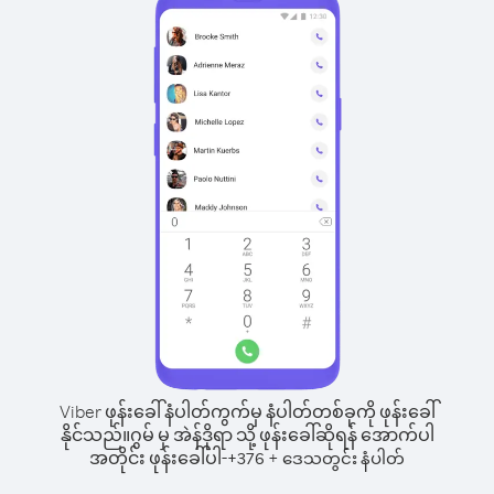
Viber ဖုန်းခေါ်နံပါတ်ကွက်မှ နံပါတ်တစ်ခုကို ဖုန်းခေါ်
နိုင်သည်။
ဂွမ် မှ အဲန်ဒိုရာ သို့ ဖုန်းခေါ်ဆိုရန် အောက်ပါ
အတိုင်း ဖုန်းခေါ်ပါ-
+
+
376
ဒေသတွင်း နံပါတ်