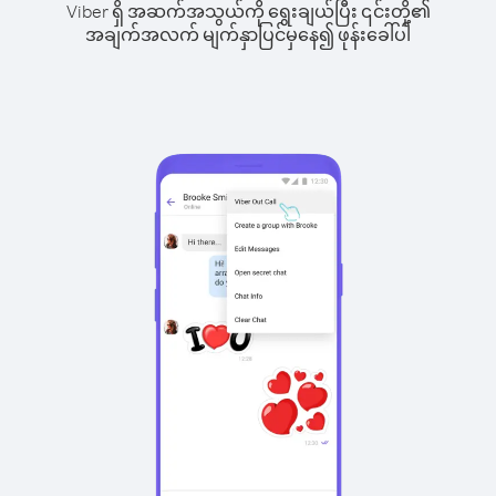
Viber ရှိ အဆက်အသွယ်ကို ရွေးချယ်ပြီး ၎င်းတို့၏
အချက်အလက် မျက်နှာပြင်မှနေ၍ ဖုန်းခေါ်ပါ