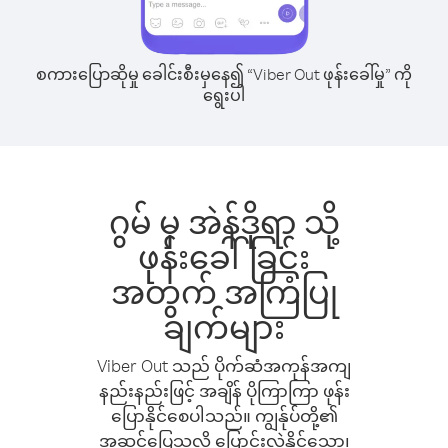
စကားပြောဆိုမှု ခေါင်းစီးမှနေ၍ “Viber Out ဖုန်းခေါ်မှု” ကို
ရွေးပါ
ဂွမ် မှ အဲန်ဒိုရာ သို့
ဖုန်းခေါ်ခြင်း
အတွက် အကြံပြု
ချက်များ
Viber Out သည် ပိုက်ဆံအကုန်အကျ
နည်းနည်းဖြင့် အချိန် ပိုကြာကြာ ဖုန်း
ပြောနိုင်စေပါသည်။ ကျွန်ုပ်တို့၏
အဆင်ပြေသလို ပြောင်းလဲနိုင်သော၊