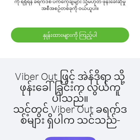
ကို ရရှိရန် ခရက်ဒစ် ပက်ကေ့ချ်များ သို့မဟုတ် ဖုန်းခေါ်ဆိုမှု
အစီအစဉ်တစ်ခုကို ဝယ်ယူပါ။
နှုန်းထားများကို ကြည့်ပါ
Viber Out ဖြင့် အဲန်ဒိုရာ သို့
ဖုန်းခေါ်ခြင်းက လွယ်ကူ
ပါသည်။
သင့်တွင် Viber Out ခရက်ဒ
စ်များ ရှိပါက သင်သည်-