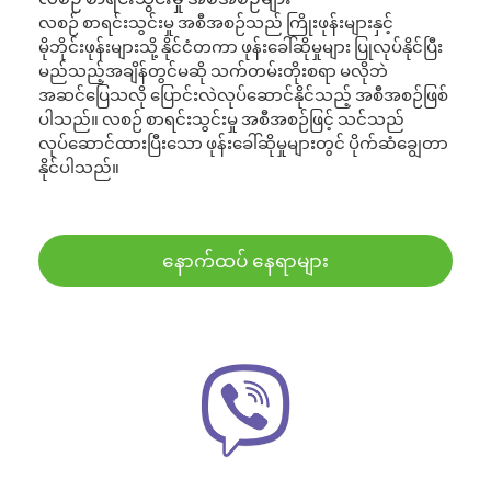
လစဉ် စာရင်းသွင်းမှု အစီအစဉ်သည် ကြိုးဖုန်းများနှင့်
မိုဘိုင်းဖုန်းများသို့ နိုင်ငံတကာ ဖုန်းခေါ်ဆိုမှုများ ပြုလုပ်နိုင်ပြီး
မည်သည့်အချိန်တွင်မဆို သက်တမ်းတိုးစရာ မလိုဘဲ
အဆင်ပြေသလို ပြောင်းလဲလုပ်ဆောင်နိုင်သည့် အစီအစဉ်ဖြစ်
ပါသည်။ လစဉ် စာရင်းသွင်းမှု အစီအစဉ်ဖြင့် သင်သည်
လုပ်ဆောင်ထားပြီးသော ဖုန်းခေါ်ဆိုမှုများတွင် ပိုက်ဆံချွေတာ
နိုင်ပါသည်။
နောက်ထပ် နေရာများ