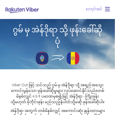
လော့ဂ်အင်
Togg
navig
ဂွမ် မှ အဲန်ဒိုရာ သို့ ဖုန်းခေါ်ဆို
ပုံ
Viber Out ဖြင့် သင်သည် ဂွမ် မှ အဲန်ဒိုရာ သို့ အရည်အသွေး
ကောင်းမွန်သော ဖုန်းခေါ်ဆိုမှုများ လုပ်ဆောင်နိုင်သည်။
တစ်
မိနစ်လျှင် 4.5 ¢ ပမာဏမှစ၍ ဖြင့် အဲန်ဒိုရာ - ကြိုးဖုန်း
သို့မဟုတ် မိုဘိုင်းဖုန်း မည်သည့်နံပါတ်သို့မဆို ဖုန်းခေါ်ဆိုပါ။
အဲန်ဒိုရာ အတွက် တစ်မိနစ်လျှင် အကောင်းဆုံး နှုန်းထားများ