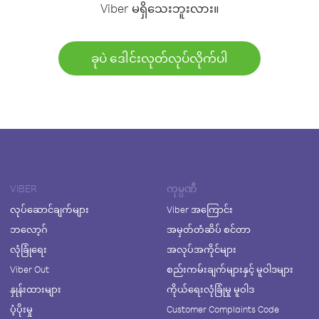
Viber မရှိသေးဘူးလား။
ခုပဲ ဒေါင်းလုတ်လုပ်လိုက်ပါ
VIBER
ကုမ္ပဏီ
လုပ်ဆောင်ချက်များ
Viber အကြောင်း
ဘလော့ဂ်
အမှတ်တံဆိပ် စင်တာ
လုံခြုံရေး
အလုပ်အကိုင်များ
Viber Out
စည်းကမ်းချက်များနှင့် မူဝါဒများ
နှုန်းထားများ
ကိုယ်ရေးလုံခြုံမှု မူဝါဒ
ပံ့ပိုးမှု
Customer Complaints Code