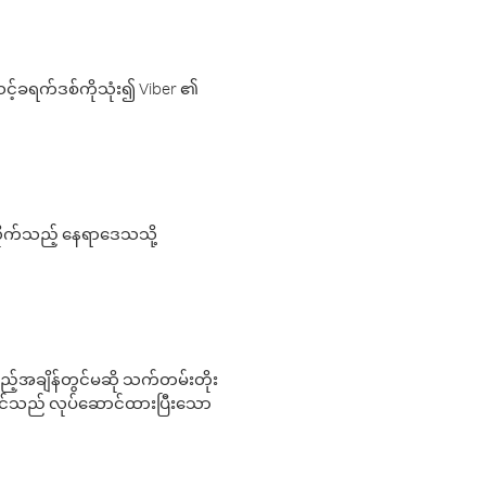
့်ခရက်ဒစ်ကိုသုံး၍ Viber ၏
လိုက်သည့် နေရာဒေသသို့
 မည်သည့်အချိန်တွင်မဆို သက်တမ်းတိုး
 သင်သည် လုပ်ဆောင်ထားပြီးသော