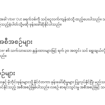
ါ Viber Out ခရက်ဒစ်ကို သင့်ငွေလက်ကျန်ထဲသို့ ထည့်ပေးပါသည်။ သင
ည့်နံပါတ်သို့မဆို ဖုန်းခေါ်ဆိုနိုင်ပါသည်။
် အစီအစဉ်များ
် Viber ၏ သက်သာသော နှုန်းထားများဖြင့် ရက် ၃၀ အတွင်း သင် ရွေးချယ်
်သည်။
ဉ်များ
့် မိုဘိုင်းဖုန်းများသို့ နိုင်ငံတကာ ဖုန်းခေါ်ဆိုမှုများ ပြုလုပ်နိုင်ပြီး
်နိုင်သည့် အစီအစဉ်ဖြစ်ပါသည်။ လစဉ် စာရင်းသွင်းမှု အစီအစဉ်ဖြင့်