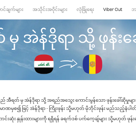
ာင်ချက်များ
အသိုင်းအဝိုင်းများ
လုံခြုံရေး
Viber Out
ဘ
မှ အဲန်ဒိုရာ သို့ ဖုန်းခေါ
ည် အီရတ် မှ အဲန်ဒိုရာ သို့ အရည်အသွေး ကောင်းမွန်သော ဖုန်းခေါ်ဆိုမှုမျ
ာဏမှစ၍ ဖြင့် အဲန်ဒိုရာ - ကြိုးဖုန်း သို့မဟုတ် မိုဘိုင်းဖုန်း မည်သည့်နံပါတ်သ
်းဆုံး နှုန်းထားများကို ရရှိရန် ခရက်ဒစ် ပက်ကေ့ချ်များ သို့မဟုတ် ဖုန်