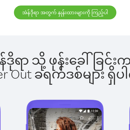
အဲန်ဒိုရာ အတွက် နှုန်းထားများကို ကြည့်ပါ
ဲန်ဒိုရာ သို့ ဖုန်းခေါ်ခ
ber Out ခရက်ဒစ်များ ရှ