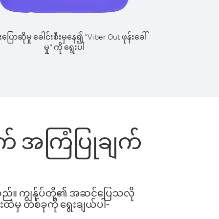
ြောဆိုမှု ခေါင်းစီးမှနေ၍ “Viber Out ဖုန်းခေါ်
မှု” ကို ရွေးပါ
တွက် အကြံပြုချက်
ါသည်။ ကျွန်ုပ်တို့၏ အဆင်ပြေသလို
းထဲမှ တစ်ခုကို ရွေးချယ်ပါ-