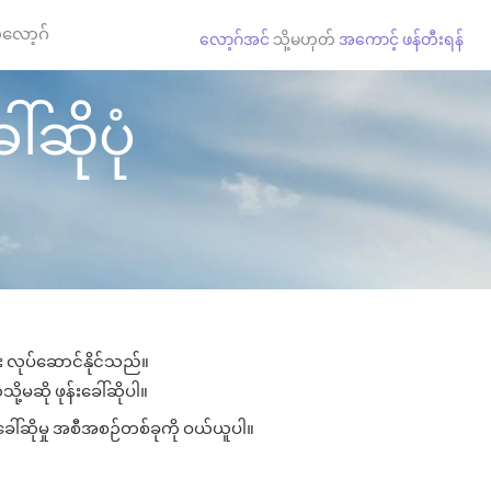
လော့ဂ်
လော့ဂ်အင်
သို့မဟုတ်
အကောင့် ဖန်တီးရန်
်ဆိုပုံ
ား လုပ်ဆောင်နိုင်သည်။
ို့မဆို ဖုန်းခေါ်ဆိုပါ။
းခေါ်ဆိုမှု အစီအစဉ်တစ်ခုကို ဝယ်ယူပါ။