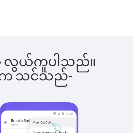
ြင်းက လွယ်ကူပါသည်။
ိပါက သင်သည်-