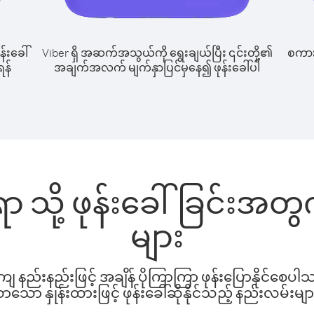
န်းခေါ်
Viber ရှိ အဆက်အသွယ်ကို ရွေးချယ်ပြီး ၎င်းတို့၏
စကားပ
ရန်
အချက်အလက် မျက်နှာပြင်မှနေ၍ ဖုန်းခေါ်ပါ
ုရာ သို့ ဖုန်းခေါ်ခြင်းအ
များ
နည်းနည်းဖြင့် အချိန် ပိုကြာကြာ ဖုန်းပြောနိုင်စေပ
ော နှုန်းထားဖြင့် ဖုန်းခေါ်ဆိုနိုင်သည့် နည်းလမ်းမျာ