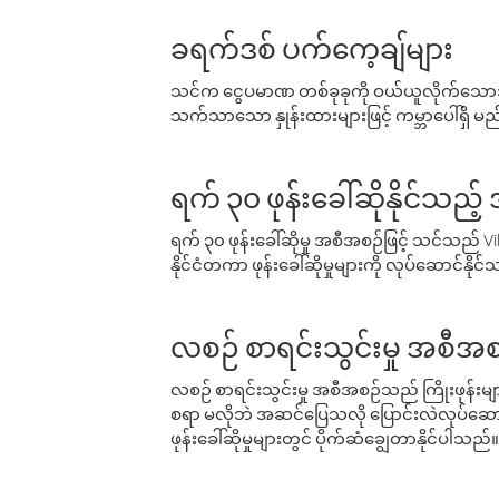
ခရက်ဒစ် ပက်ကေ့ချ်များ
သင်က ငွေပမာဏ တစ်ခုခုကို ဝယ်ယူလိုက်သောအခ
သက်သာသော နှုန်းထားများဖြင့် ကမ္ဘာပေါ်ရှိ မည်သ
ရက် ၃၀ ဖုန်းခေါ်ဆိုနိုင်သည့
ရက် ၃၀ ဖုန်းခေါ်ဆိုမှု အစီအစဉ်ဖြင့် သင်သည
နိုင်ငံတကာ ဖုန်းခေါ်ဆိုမှုများကို လုပ်ဆောင်နိုင
လစဉ် စာရင်းသွင်းမှု အစီအစ
လစဉ် စာရင်းသွင်းမှု အစီအစဉ်သည် ကြိုးဖုန်းများနှင
စရာ မလိုဘဲ အဆင်ပြေသလို ပြောင်းလဲလုပ်ဆောင
ဖုန်းခေါ်ဆိုမှုများတွင် ပိုက်ဆံချွေတာနိုင်ပါသည်။