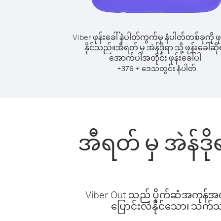
Viber ဖုန်းခေါ်နံပါတ်ကွက်မှ နံပါတ်တစ်ခုကို ဖု
နိုင်သည်။
အီရတ် မှ အဲန်ဒိုရာ သို့ ဖုန်းခေါ်ဆို
အောက်ပါအတိုင်း ဖုန်းခေါ်ပါ-
+
+
376
ဒေသတွင်း နံပါတ်
အီရတ် မှ အဲန်ဒိ
Viber Out သည် ပိုက်ဆံအကုန်အကျ 
ပြောင်းလဲနိုင်သော၊ သက်သာသ