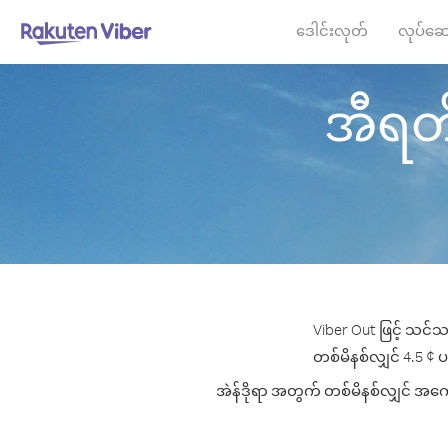
ဒေါင်းလုတ်
လုပ်ဆေ
အီရတ် 
Viber Out ဖြင့် သင်သ
တစ်မိနစ်လျှင် 4.5 ¢ ပမ
အဲန်ဒိုရာ အတွက် တစ်မိနစ်လျှင် အကောင