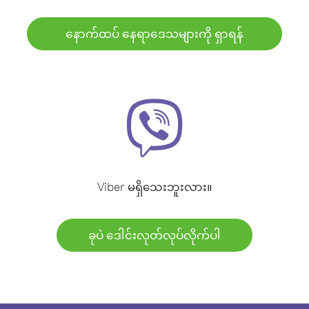
နောက်ထပ် နေရာဒေသများကို ရှာရန်
Viber မရှိသေးဘူးလား။
ခုပဲ ဒေါင်းလုတ်လုပ်လိုက်ပါ