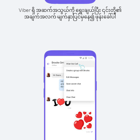
Viber ရှိ အဆက်အသွယ်ကို ရွေးချယ်ပြီး ၎င်းတို့၏
အချက်အလက် မျက်နှာပြင်မှနေ၍ ဖုန်းခေါ်ပါ