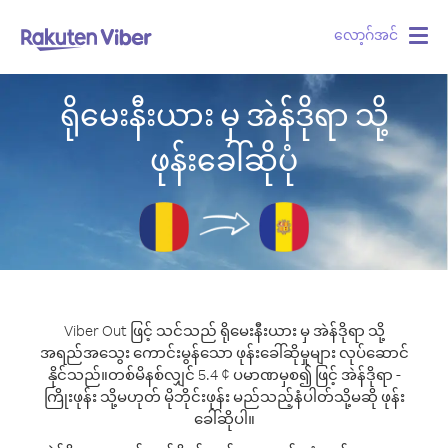
လော့ဂ်အင်
Togg
navig
ရိုမေးနီးယား မှ အဲန်ဒိုရာ သို့
ဖုန်းခေါ်ဆိုပုံ
Viber Out ဖြင့် သင်သည် ရိုမေးနီးယား မှ အဲန်ဒိုရာ သို့
အရည်အသွေး ကောင်းမွန်သော ဖုန်းခေါ်ဆိုမှုများ လုပ်ဆောင်
နိုင်သည်။
တစ်မိနစ်လျှင် 5.4 ¢ ပမာဏမှစ၍ ဖြင့် အဲန်ဒိုရာ -
ကြိုးဖုန်း သို့မဟုတ် မိုဘိုင်းဖုန်း မည်သည့်နံပါတ်သို့မဆို ဖုန်း
ခေါ်ဆိုပါ။