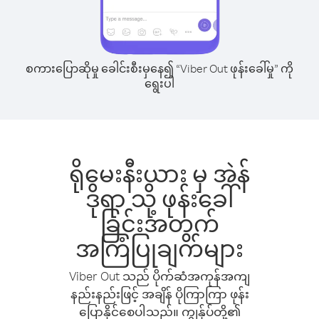
စကားပြောဆိုမှု ခေါင်းစီးမှနေ၍ “Viber Out ဖုန်းခေါ်မှု” ကို
ရွေးပါ
ရိုမေးနီးယား မှ အဲန်
ဒိုရာ သို့ ဖုန်းခေါ်
ခြင်းအတွက်
အကြံပြုချက်များ
Viber Out သည် ပိုက်ဆံအကုန်အကျ
နည်းနည်းဖြင့် အချိန် ပိုကြာကြာ ဖုန်း
ပြောနိုင်စေပါသည်။ ကျွန်ုပ်တို့၏