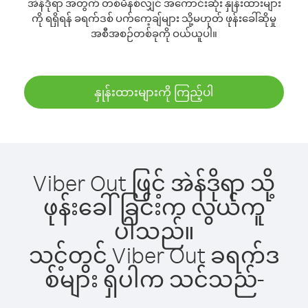
အဲန်ဒိုရာ အတွက် တစ်မိနစ်လျှင် အကောင်းဆုံး နှုန်းထားများ
ကို ရရှိရန် ခရက်ဒစ် ပက်ကေ့ချ်များ သို့မဟုတ် ဖုန်းခေါ်ဆိုမှု
အစီအစဉ်တစ်ခုကို ဝယ်ယူပါ။
နှုန်းထားများကို ကြည့်ပါ
Viber Out ဖြင့် အဲန်ဒိုရာ သို့
ဖုန်းခေါ်ခြင်းက လွယ်ကူ
ပါသည်။
သင့်တွင် Viber Out ခရက်ဒ
စ်များ ရှိပါက သင်သည်-