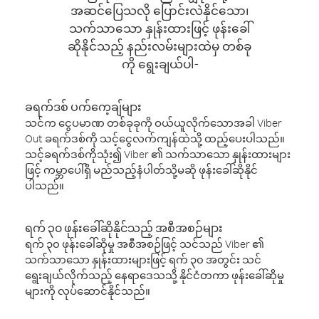
အဆင်ပြေသလို ပြောင်းလဲနိုင်သော၊
သက်သာသော နှုန်းထားဖြင့် ဖုန်းခေါ်
ဆိုနိုင်သည့် နည်းလမ်းများထဲမှ တစ်ခု
ကို ရွေးချယ်ပါ-
ခရက်ဒစ် ပက်ကေ့ချ်များ
သင်က ငွေပမာဏ တစ်ခုခုကို ဝယ်ယူလိုက်သောအခါ Viber
Out ခရက်ဒစ်ကို သင့်ငွေလက်ကျန်ထဲသို့ ထည့်ပေးပါသည်။
သင့်ခရက်ဒစ်ကိုသုံး၍ Viber ၏ သက်သာသော နှုန်းထားများ
ဖြင့် ကမ္ဘာပေါ်ရှိ မည်သည့်နံပါတ်သို့မဆို ဖုန်းခေါ်ဆိုနိုင်
ပါသည်။
ရက် ၃၀ ဖုန်းခေါ်ဆိုနိုင်သည့် အစီအစဉ်များ
ရက် ၃၀ ဖုန်းခေါ်ဆိုမှု အစီအစဉ်ဖြင့် သင်သည် Viber ၏
သက်သာသော နှုန်းထားများဖြင့် ရက် ၃၀ အတွင်း သင်
ရွေးချယ်လိုက်သည့် နေရာဒေသသို့ နိုင်ငံတကာ ဖုန်းခေါ်ဆိုမှု
များကို လုပ်ဆောင်နိုင်သည်။