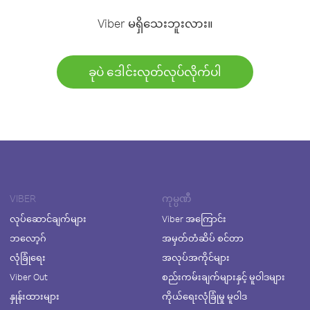
Viber မရှိသေးဘူးလား။
ခုပဲ ဒေါင်းလုတ်လုပ်လိုက်ပါ
VIBER
ကုမ္ပဏီ
လုပ်ဆောင်ချက်များ
Viber အကြောင်း
ဘလော့ဂ်
အမှတ်တံဆိပ် စင်တာ
လုံခြုံရေး
အလုပ်အကိုင်များ
Viber Out
စည်းကမ်းချက်များနှင့် မူဝါဒများ
နှုန်းထားများ
ကိုယ်ရေးလုံခြုံမှု မူဝါဒ