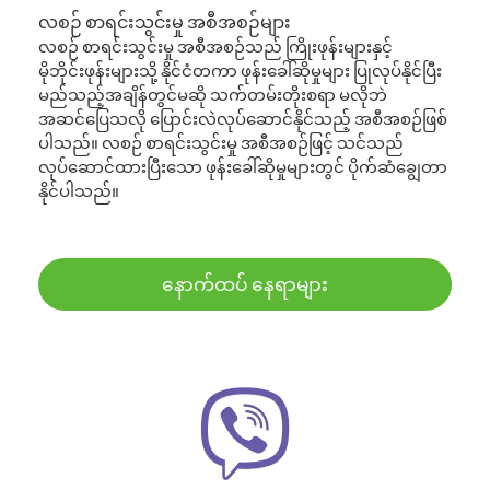
လစဉ် စာရင်းသွင်းမှု အစီအစဉ်များ
လစဉ် စာရင်းသွင်းမှု အစီအစဉ်သည် ကြိုးဖုန်းများနှင့်
မိုဘိုင်းဖုန်းများသို့ နိုင်ငံတကာ ဖုန်းခေါ်ဆိုမှုများ ပြုလုပ်နိုင်ပြီး
မည်သည့်အချိန်တွင်မဆို သက်တမ်းတိုးစရာ မလိုဘဲ
အဆင်ပြေသလို ပြောင်းလဲလုပ်ဆောင်နိုင်သည့် အစီအစဉ်ဖြစ်
ပါသည်။ လစဉ် စာရင်းသွင်းမှု အစီအစဉ်ဖြင့် သင်သည်
လုပ်ဆောင်ထားပြီးသော ဖုန်းခေါ်ဆိုမှုများတွင် ပိုက်ဆံချွေတာ
နိုင်ပါသည်။
နောက်ထပ် နေရာများ