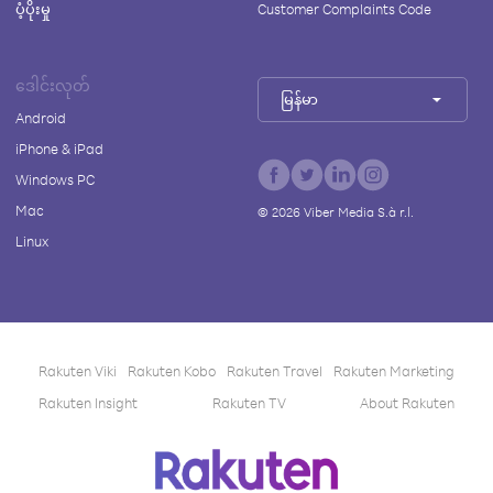
ပံ့ပိုးမှု
Customer Complaints Code
ဒေါင်းလုတ်
မြန်မာ
Android
iPhone & iPad
Windows PC
Mac
©
2026
Viber Media S.à r.l.
Linux
Rakuten Viki
Rakuten Kobo
Rakuten Travel
Rakuten Marketing
Rakuten Insight
Rakuten TV
About Rakuten