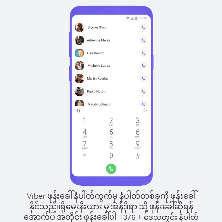
Viber ဖုန်းခေါ်နံပါတ်ကွက်မှ နံပါတ်တစ်ခုကို ဖုန်းခေါ်
နိုင်သည်။
ရိုမေးနီးယား မှ အဲန်ဒိုရာ သို့ ဖုန်းခေါ်ဆိုရန်
အောက်ပါအတိုင်း ဖုန်းခေါ်ပါ-
+
+
376
ဒေသတွင်း နံပါတ်