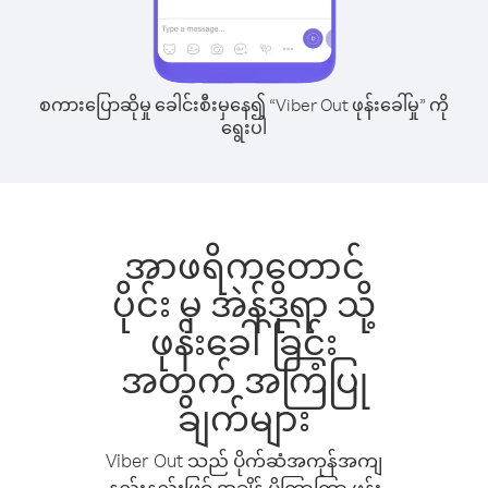
စကားပြောဆိုမှု ခေါင်းစီးမှနေ၍ “Viber Out ဖုန်းခေါ်မှု” ကို
ရွေးပါ
အာဖရိကတောင်
ပိုင်း မှ အဲန်ဒိုရာ သို့
ဖုန်းခေါ်ခြင်း
အတွက် အကြံပြု
ချက်များ
Viber Out သည် ပိုက်ဆံအကုန်အကျ
နည်းနည်းဖြင့် အချိန် ပိုကြာကြာ ဖုန်း