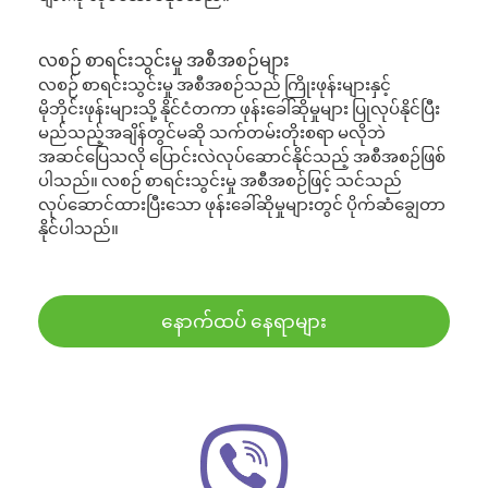
လစဉ် စာရင်းသွင်းမှု အစီအစဉ်များ
လစဉ် စာရင်းသွင်းမှု အစီအစဉ်သည် ကြိုးဖုန်းများနှင့်
မိုဘိုင်းဖုန်းများသို့ နိုင်ငံတကာ ဖုန်းခေါ်ဆိုမှုများ ပြုလုပ်နိုင်ပြီး
မည်သည့်အချိန်တွင်မဆို သက်တမ်းတိုးစရာ မလိုဘဲ
အဆင်ပြေသလို ပြောင်းလဲလုပ်ဆောင်နိုင်သည့် အစီအစဉ်ဖြစ်
ပါသည်။ လစဉ် စာရင်းသွင်းမှု အစီအစဉ်ဖြင့် သင်သည်
လုပ်ဆောင်ထားပြီးသော ဖုန်းခေါ်ဆိုမှုများတွင် ပိုက်ဆံချွေတာ
နိုင်ပါသည်။
နောက်ထပ် နေရာများ