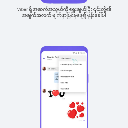
Viber ရှိ အဆက်အသွယ်ကို ရွေးချယ်ပြီး ၎င်းတို့၏
အချက်အလက် မျက်နှာပြင်မှနေ၍ ဖုန်းခေါ်ပါ