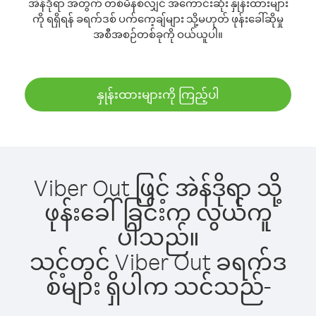
အဲန်ဒိုရာ အတွက် တစ်မိနစ်လျှင် အကောင်းဆုံး နှုန်းထားများ
ကို ရရှိရန် ခရက်ဒစ် ပက်ကေ့ချ်များ သို့မဟုတ် ဖုန်းခေါ်ဆိုမှု
အစီအစဉ်တစ်ခုကို ဝယ်ယူပါ။
နှုန်းထားများကို ကြည့်ပါ
Viber Out ဖြင့် အဲန်ဒိုရာ သို့
ဖုန်းခေါ်ခြင်းက လွယ်ကူ
ပါသည်။
သင့်တွင် Viber Out ခရက်ဒ
စ်များ ရှိပါက သင်သည်-