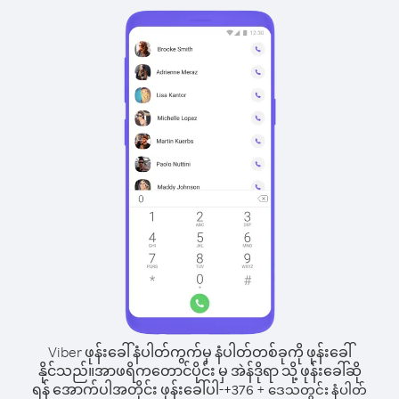
Viber ဖုန်းခေါ်နံပါတ်ကွက်မှ နံပါတ်တစ်ခုကို ဖုန်းခေါ်
နိုင်သည်။
အာဖရိကတောင်ပိုင်း မှ အဲန်ဒိုရာ သို့ ဖုန်းခေါ်ဆို
ရန် အောက်ပါအတိုင်း ဖုန်းခေါ်ပါ-
+
+
376
ဒေသတွင်း နံပါတ်