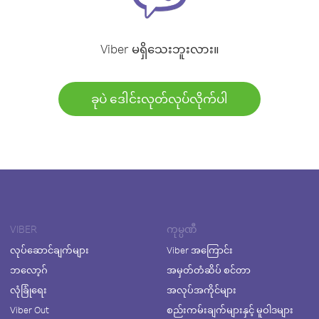
Viber မရှိသေးဘူးလား။
ခုပဲ ဒေါင်းလုတ်လုပ်လိုက်ပါ
VIBER
ကုမ္ပဏီ
လုပ်ဆောင်ချက်များ
Viber အကြောင်း
ဘလော့ဂ်
အမှတ်တံဆိပ် စင်တာ
လုံခြုံရေး
အလုပ်အကိုင်များ
Viber Out
စည်းကမ်းချက်များနှင့် မူဝါဒများ