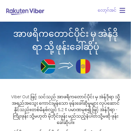
လော့ဂ်အင်
Togg
navig
အာဖရိကတောင်ပိုင်း မှ အဲန်ဒို
ရာ သို့ ဖုန်းခေါ်ဆိုပုံ
Viber Out ဖြင့် သင်သည် အာဖရိကတောင်ပိုင်း မှ အဲန်ဒိုရာ သို့
အရည်အသွေး ကောင်းမွန်သော ဖုန်းခေါ်ဆိုမှုများ လုပ်ဆောင်
နိုင်သည်။
တစ်မိနစ်လျှင် 5.2 ¢ ပမာဏမှစ၍ ဖြင့် အဲန်ဒိုရာ -
ကြိုးဖုန်း သို့မဟုတ် မိုဘိုင်းဖုန်း မည်သည့်နံပါတ်သို့မဆို ဖုန်း
ခေါ်ဆိုပါ။