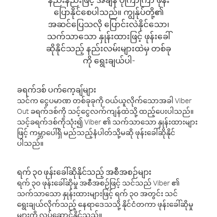
ပြောနိုင်စေပါသည်။ ကျွန်ုပ်တို့၏
အဆင်ပြေသလို ပြောင်းလဲနိုင်သော၊
သက်သာသော နှုန်းထားဖြင့် ဖုန်းခေါ်
ဆိုနိုင်သည့် နည်းလမ်းများထဲမှ တစ်ခု
ကို ရွေးချယ်ပါ-
ခရက်ဒစ် ပက်ကေ့ချ်များ
သင်က ငွေပမာဏ တစ်ခုခုကို ဝယ်ယူလိုက်သောအခါ Viber
Out ခရက်ဒစ်ကို သင့်ငွေလက်ကျန်ထဲသို့ ထည့်ပေးပါသည်။
သင့်ခရက်ဒစ်ကိုသုံး၍ Viber ၏ သက်သာသော နှုန်းထားများ
ဖြင့် ကမ္ဘာပေါ်ရှိ မည်သည့်နံပါတ်သို့မဆို ဖုန်းခေါ်ဆိုနိုင်
ပါသည်။
ရက် ၃၀ ဖုန်းခေါ်ဆိုနိုင်သည့် အစီအစဉ်များ
ရက် ၃၀ ဖုန်းခေါ်ဆိုမှု အစီအစဉ်ဖြင့် သင်သည် Viber ၏
သက်သာသော နှုန်းထားများဖြင့် ရက် ၃၀ အတွင်း သင်
ရွေးချယ်လိုက်သည့် နေရာဒေသသို့ နိုင်ငံတကာ ဖုန်းခေါ်ဆိုမှု
များကို လုပ်ဆောင်နိုင်သည်။