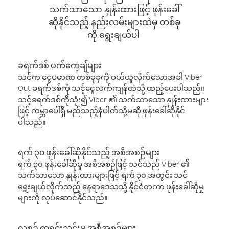
သက်သာသော နှုန်းထားဖြင့် ဖုန်းခေါ်
ဆိုနိုင်သည့် နည်းလမ်းများထဲမှ တစ်ခု
ကို ရွေးချယ်ပါ-
ခရက်ဒစ် ပက်ကေ့ချ်များ
သင်က ငွေပမာဏ တစ်ခုခုကို ဝယ်ယူလိုက်သောအခါ Viber
Out ခရက်ဒစ်ကို သင့်ငွေလက်ကျန်ထဲသို့ ထည့်ပေးပါသည်။
သင့်ခရက်ဒစ်ကိုသုံး၍ Viber ၏ သက်သာသော နှုန်းထားများ
ဖြင့် ကမ္ဘာပေါ်ရှိ မည်သည့်နံပါတ်သို့မဆို ဖုန်းခေါ်ဆိုနိုင်
ပါသည်။
ရက် ၃၀ ဖုန်းခေါ်ဆိုနိုင်သည့် အစီအစဉ်များ
ရက် ၃၀ ဖုန်းခေါ်ဆိုမှု အစီအစဉ်ဖြင့် သင်သည် Viber ၏
သက်သာသော နှုန်းထားများဖြင့် ရက် ၃၀ အတွင်း သင်
ရွေးချယ်လိုက်သည့် နေရာဒေသသို့ နိုင်ငံတကာ ဖုန်းခေါ်ဆိုမှု
များကို လုပ်ဆောင်နိုင်သည်။
လစဉ် စာရင်းသွင်းမှု အစီအစဉ်များ