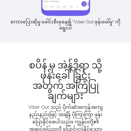
စကားပြောဆိုမှု ခေါင်းစီးမှနေ၍ “Viber Out ဖုန်းခေါ်မှု” ကို
ရွေးပါ
စပိန် မှ အဲန်ဒိုရာ သို့
ဖုန်းခေါ်ခြင်း
အတွက် အကြံပြု
ချက်များ
Viber Out သည် ပိုက်ဆံအကုန်အကျ
နည်းနည်းဖြင့် အချိန် ပိုကြာကြာ ဖုန်း
ပြောနိုင်စေပါသည်။ ကျွန်ုပ်တို့၏
အဆင်ပြေသလို ပြောင်းလဲနိုင်သော၊