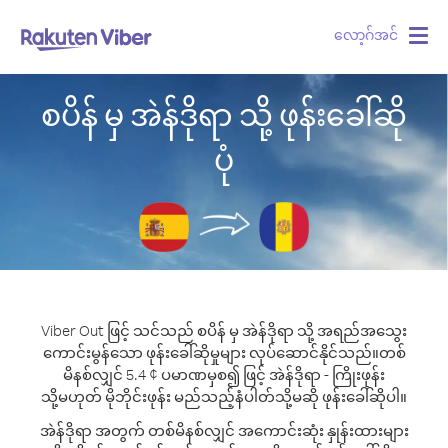
လော့ဂ်အင်
Togg
navig
စပိန် မှ အဲန်ဒိုရာ သို့ ဖုန်းခေါ်ဆို
ပုံ
Viber Out ဖြင့် သင်သည် စပိန် မှ အဲန်ဒိုရာ သို့ အရည်အသွေး
ကောင်းမွန်သော ဖုန်းခေါ်ဆိုမှုများ လုပ်ဆောင်နိုင်သည်။
တစ်
မိနစ်လျှင် 5.4 ¢ ပမာဏမှစ၍ ဖြင့် အဲန်ဒိုရာ - ကြိုးဖုန်း
သို့မဟုတ် မိုဘိုင်းဖုန်း မည်သည့်နံပါတ်သို့မဆို ဖုန်းခေါ်ဆိုပါ။
အဲန်ဒိုရာ အတွက် တစ်မိနစ်လျှင် အကောင်းဆုံး နှုန်းထားများ