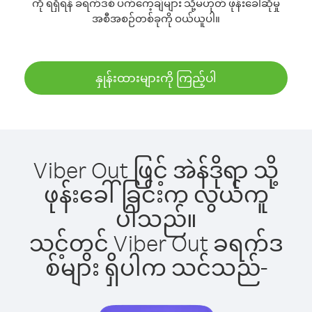
ကို ရရှိရန် ခရက်ဒစ် ပက်ကေ့ချ်များ သို့မဟုတ် ဖုန်းခေါ်ဆိုမှု
အစီအစဉ်တစ်ခုကို ဝယ်ယူပါ။
နှုန်းထားများကို ကြည့်ပါ
Viber Out ဖြင့် အဲန်ဒိုရာ သို့
ဖုန်းခေါ်ခြင်းက လွယ်ကူ
ပါသည်။
သင့်တွင် Viber Out ခရက်ဒ
စ်များ ရှိပါက သင်သည်-