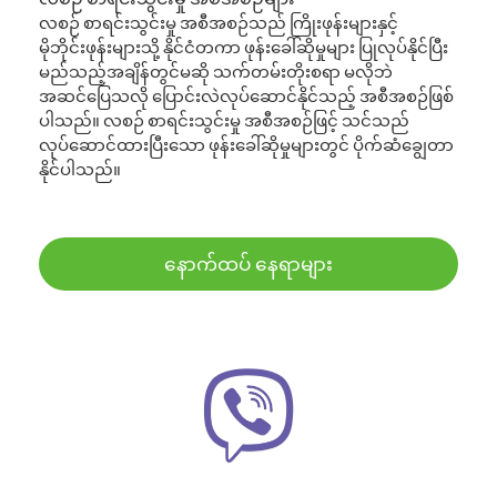
လစဉ် စာရင်းသွင်းမှု အစီအစဉ်သည် ကြိုးဖုန်းများနှင့်
မိုဘိုင်းဖုန်းများသို့ နိုင်ငံတကာ ဖုန်းခေါ်ဆိုမှုများ ပြုလုပ်နိုင်ပြီး
မည်သည့်အချိန်တွင်မဆို သက်တမ်းတိုးစရာ မလိုဘဲ
အဆင်ပြေသလို ပြောင်းလဲလုပ်ဆောင်နိုင်သည့် အစီအစဉ်ဖြစ်
ပါသည်။ လစဉ် စာရင်းသွင်းမှု အစီအစဉ်ဖြင့် သင်သည်
လုပ်ဆောင်ထားပြီးသော ဖုန်းခေါ်ဆိုမှုများတွင် ပိုက်ဆံချွေတာ
နိုင်ပါသည်။
နောက်ထပ် နေရာများ