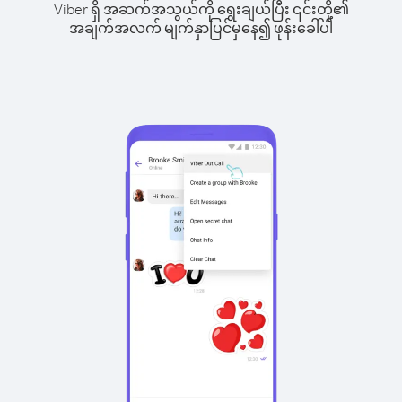
Viber ရှိ အဆက်အသွယ်ကို ရွေးချယ်ပြီး ၎င်းတို့၏
အချက်အလက် မျက်နှာပြင်မှနေ၍ ဖုန်းခေါ်ပါ