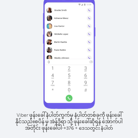
Viber ဖုန်းခေါ်နံပါတ်ကွက်မှ နံပါတ်တစ်ခုကို ဖုန်းခေါ်
နိုင်သည်။
စပိန် မှ အဲန်ဒိုရာ သို့ ဖုန်းခေါ်ဆိုရန် အောက်ပါ
အတိုင်း ဖုန်းခေါ်ပါ-
+
+
376
ဒေသတွင်း နံပါတ်