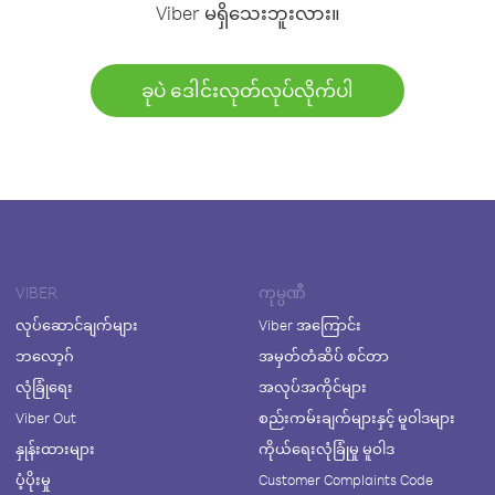
Viber မရှိသေးဘူးလား။
ခုပဲ ဒေါင်းလုတ်လုပ်လိုက်ပါ
VIBER
ကုမ္ပဏီ
လုပ်ဆောင်ချက်များ
Viber အကြောင်း
ဘလော့ဂ်
အမှတ်တံဆိပ် စင်တာ
လုံခြုံရေး
အလုပ်အကိုင်များ
Viber Out
စည်းကမ်းချက်များနှင့် မူဝါဒများ
နှုန်းထားများ
ကိုယ်ရေးလုံခြုံမှု မူဝါဒ
ပံ့ပိုးမှု
Customer Complaints Code