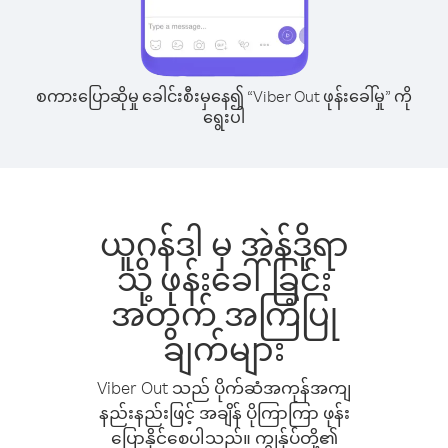
စကားပြောဆိုမှု ခေါင်းစီးမှနေ၍ “Viber Out ဖုန်းခေါ်မှု” ကို
ရွေးပါ
ယူဂန်ဒါ မှ အဲန်ဒိုရာ
သို့ ဖုန်းခေါ်ခြင်း
အတွက် အကြံပြု
ချက်များ
Viber Out သည် ပိုက်ဆံအကုန်အကျ
နည်းနည်းဖြင့် အချိန် ပိုကြာကြာ ဖုန်း
ပြောနိုင်စေပါသည်။ ကျွန်ုပ်တို့၏