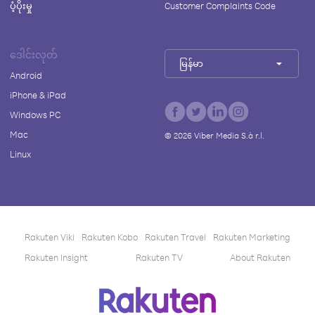
ပံ့ပိုးမှု
Customer Complaints Code
ဒေါင်းလုတ်
မြန်မာ
Android
iPhone & iPad
Windows PC
Mac
©
2026
Viber Media S.à r.l.
Linux
Rakuten Viki
Rakuten Kobo
Rakuten Travel
Rakuten Marketing
Rakuten Insight
Rakuten TV
About Rakuten