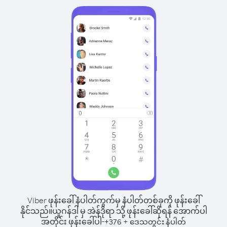
Viber ဖုန်းခေါ်နံပါတ်ကွက်မှ နံပါတ်တစ်ခုကို ဖုန်းခေါ်
နိုင်သည်။
ယူဂန်ဒါ မှ အဲန်ဒိုရာ သို့ ဖုန်းခေါ်ဆိုရန် အောက်ပါ
အတိုင်း ဖုန်းခေါ်ပါ-
+
+
376
ဒေသတွင်း နံပါတ်