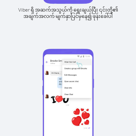
Viber ရှိ အဆက်အသွယ်ကို ရွေးချယ်ပြီး ၎င်းတို့၏
အချက်အလက် မျက်နှာပြင်မှနေ၍ ဖုန်းခေါ်ပါ