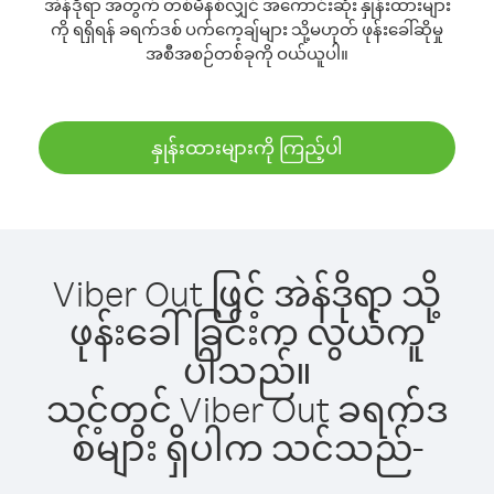
အဲန်ဒိုရာ အတွက် တစ်မိနစ်လျှင် အကောင်းဆုံး နှုန်းထားများ
ကို ရရှိရန် ခရက်ဒစ် ပက်ကေ့ချ်များ သို့မဟုတ် ဖုန်းခေါ်ဆိုမှု
အစီအစဉ်တစ်ခုကို ဝယ်ယူပါ။
နှုန်းထားများကို ကြည့်ပါ
Viber Out ဖြင့် အဲန်ဒိုရာ သို့
ဖုန်းခေါ်ခြင်းက လွယ်ကူ
ပါသည်။
သင့်တွင် Viber Out ခရက်ဒ
စ်များ ရှိပါက သင်သည်-