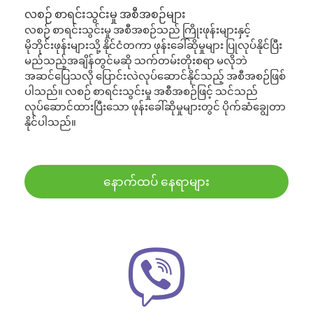
လစဉ် စာရင်းသွင်းမှု အစီအစဉ်များ
လစဉ် စာရင်းသွင်းမှု အစီအစဉ်သည် ကြိုးဖုန်းများနှင့်
မိုဘိုင်းဖုန်းများသို့ နိုင်ငံတကာ ဖုန်းခေါ်ဆိုမှုများ ပြုလုပ်နိုင်ပြီး
မည်သည့်အချိန်တွင်မဆို သက်တမ်းတိုးစရာ မလိုဘဲ
အဆင်ပြေသလို ပြောင်းလဲလုပ်ဆောင်နိုင်သည့် အစီအစဉ်ဖြစ်
ပါသည်။ လစဉ် စာရင်းသွင်းမှု အစီအစဉ်ဖြင့် သင်သည်
လုပ်ဆောင်ထားပြီးသော ဖုန်းခေါ်ဆိုမှုများတွင် ပိုက်ဆံချွေတာ
နိုင်ပါသည်။
နောက်ထပ် နေရာများ