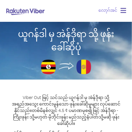
လော့ဂ်အင်
Togg
navig
ယူဂန်ဒါ မှ အဲန်ဒိုရာ သို့ ဖုန်း
ခေါ်ဆိုပုံ
Viber Out ဖြင့် သင်သည် ယူဂန်ဒါ မှ အဲန်ဒိုရာ သို့
အရည်အသွေး ကောင်းမွန်သော ဖုန်းခေါ်ဆိုမှုများ လုပ်ဆောင်
နိုင်သည်။
တစ်မိနစ်လျှင် 4.5 ¢ ပမာဏမှစ၍ ဖြင့် အဲန်ဒိုရာ -
ကြိုးဖုန်း သို့မဟုတ် မိုဘိုင်းဖုန်း မည်သည့်နံပါတ်သို့မဆို ဖုန်း
ခေါ်ဆိုပါ။