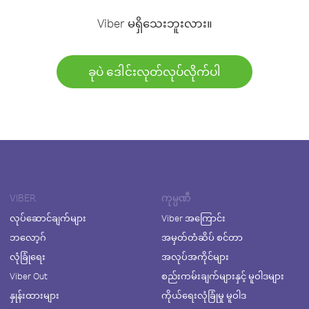
Viber မရှိသေးဘူးလား။
ခုပဲ ဒေါင်းလုတ်လုပ်လိုက်ပါ
VIBER
ကုမ္ပဏီ
လုပ်ဆောင်ချက်များ
Viber အကြောင်း
ဘလော့ဂ်
အမှတ်တံဆိပ် စင်တာ
လုံခြုံရေး
အလုပ်အကိုင်များ
Viber Out
စည်းကမ်းချက်များနှင့် မူဝါဒများ
နှုန်းထားများ
ကိုယ်ရေးလုံခြုံမှု မူဝါဒ