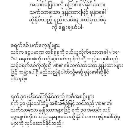
အဆင်ပြေသလို ပြောင်းလဲနိုင်သော၊
သက်သာသော နှုန်းထားဖြင့် ဖုန်းခေါ်
ဆိုနိုင်သည့် နည်းလမ်းများထဲမှ တစ်ခု
ကို ရွေးချယ်ပါ-
ခရက်ဒစ် ပက်ကေ့ချ်များ
သင်က ငွေပမာဏ တစ်ခုခုကို ဝယ်ယူလိုက်သောအခါ Viber
Out ခရက်ဒစ်ကို သင့်ငွေလက်ကျန်ထဲသို့ ထည့်ပေးပါသည်။
သင့်ခရက်ဒစ်ကိုသုံး၍ Viber ၏ သက်သာသော နှုန်းထားများ
ဖြင့် ကမ္ဘာပေါ်ရှိ မည်သည့်နံပါတ်သို့မဆို ဖုန်းခေါ်ဆိုနိုင်
ပါသည်။
ရက် ၃၀ ဖုန်းခေါ်ဆိုနိုင်သည့် အစီအစဉ်များ
ရက် ၃၀ ဖုန်းခေါ်ဆိုမှု အစီအစဉ်ဖြင့် သင်သည် Viber ၏
သက်သာသော နှုန်းထားများဖြင့် ရက် ၃၀ အတွင်း သင်
ရွေးချယ်လိုက်သည့် နေရာဒေသသို့ နိုင်ငံတကာ ဖုန်းခေါ်ဆိုမှု
များကို လုပ်ဆောင်နိုင်သည်။