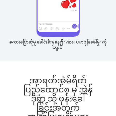
စကားပြောဆိုမှု ခေါင်းစီးမှနေ၍ “Viber Out ဖုန်းခေါ်မှု” ကို
ရွေးပါ
အာရတ်အဲမ်ရိတ်
ပြည်ထောင်စု မှ အဲန်
ဒိုရာ သို့ ဖုန်းခေါ်
ခြင်းအတွက်