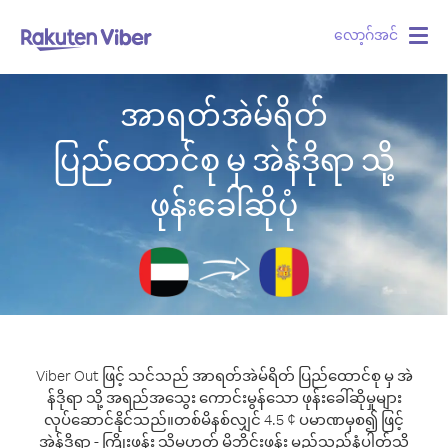
လော့ဂ်အင်
Togg
navig
အာရတ်အဲမ်ရိတ်
ပြည်ထောင်စု မှ အဲန်ဒိုရာ သို့
ဖုန်းခေါ်ဆိုပုံ
Viber Out ဖြင့် သင်သည် အာရတ်အဲမ်ရိတ် ပြည်ထောင်စု မှ အဲ
န်ဒိုရာ သို့ အရည်အသွေး ကောင်းမွန်သော ဖုန်းခေါ်ဆိုမှုများ
လုပ်ဆောင်နိုင်သည်။
တစ်မိနစ်လျှင် 4.5 ¢ ပမာဏမှစ၍ ဖြင့်
အဲန်ဒိုရာ - ကြိုးဖုန်း သို့မဟုတ် မိုဘိုင်းဖုန်း မည်သည့်နံပါတ်သို့