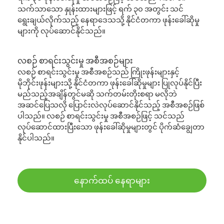
သက်သာသော နှုန်းထားများဖြင့် ရက် ၃၀ အတွင်း သင်
ရွေးချယ်လိုက်သည့် နေရာဒေသသို့ နိုင်ငံတကာ ဖုန်းခေါ်ဆိုမှု
များကို လုပ်ဆောင်နိုင်သည်။
လစဉ် စာရင်းသွင်းမှု အစီအစဉ်များ
လစဉ် စာရင်းသွင်းမှု အစီအစဉ်သည် ကြိုးဖုန်းများနှင့်
မိုဘိုင်းဖုန်းများသို့ နိုင်ငံတကာ ဖုန်းခေါ်ဆိုမှုများ ပြုလုပ်နိုင်ပြီး
မည်သည့်အချိန်တွင်မဆို သက်တမ်းတိုးစရာ မလိုဘဲ
အဆင်ပြေသလို ပြောင်းလဲလုပ်ဆောင်နိုင်သည့် အစီအစဉ်ဖြစ်
ပါသည်။ လစဉ် စာရင်းသွင်းမှု အစီအစဉ်ဖြင့် သင်သည်
လုပ်ဆောင်ထားပြီးသော ဖုန်းခေါ်ဆိုမှုများတွင် ပိုက်ဆံချွေတာ
နိုင်ပါသည်။
နောက်ထပ် နေရာများ