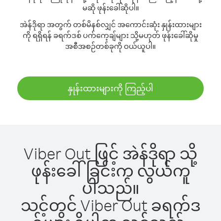
မဆို ဖုန်းခေါ်ဆိုပါ။
အဲန်ဒိုရာ အတွက် တစ်မိနစ်လျှင် အကောင်းဆုံး နှုန်းထားများ
ကို ရရှိရန် ခရက်ဒစ် ပက်ကေ့ချ်များ သို့မဟုတ် ဖုန်းခေါ်ဆိုမှု
အစီအစဉ်တစ်ခုကို ဝယ်ယူပါ။
နှုန်းထားများကို ကြည့်ပါ
Viber Out ဖြင့် အဲန်ဒိုရာ သို့
ဖုန်းခေါ်ခြင်းက လွယ်ကူ
ပါသည်။
သင့်တွင် Viber Out ခရက်ဒ