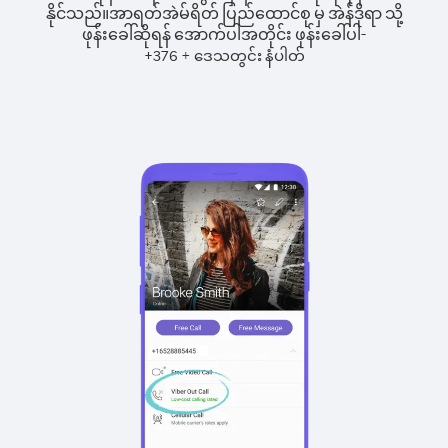
နိုင်သည်။
အာရတ်အဲမ်ရိတ် ပြည်ထောင်စု မှ အဲန်ဒိုရာ သို့
ဖုန်းခေါ်ဆိုရန် အောက်ပါအတိုင်း ဖုန်းခေါ်ပါ-
+
+
376
ဒေသတွင်း နံပါတ်