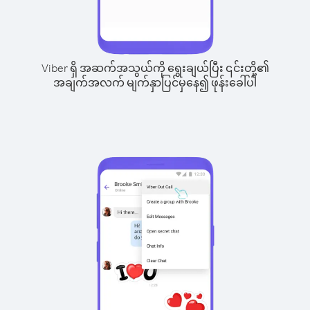
Viber ရှိ အဆက်အသွယ်ကို ရွေးချယ်ပြီး ၎င်းတို့၏
အချက်အလက် မျက်နှာပြင်မှနေ၍ ဖုန်းခေါ်ပါ