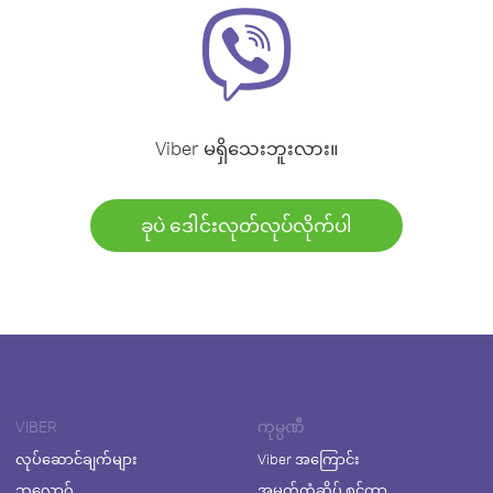
Viber မရှိသေးဘူးလား။
ခုပဲ ဒေါင်းလုတ်လုပ်လိုက်ပါ
VIBER
ကုမ္ပဏီ
လုပ်ဆောင်ချက်များ
Viber အကြောင်း
ဘလော့ဂ်
အမှတ်တံဆိပ် စင်တာ