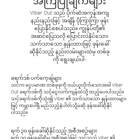
အကြံပြုချက်များ
Viber Out သည် ပိုက်ဆံအကုန်အကျ
နည်းနည်းဖြင့် အချိန် ပိုကြာကြာ ဖုန်း
ပြောနိုင်စေပါသည်။ ကျွန်ုပ်တို့၏
အဆင်ပြေသလို ပြောင်းလဲနိုင်သော၊
သက်သာသော နှုန်းထားဖြင့် ဖုန်းခေါ်
ဆိုနိုင်သည့် နည်းလမ်းများထဲမှ တစ်ခု
ကို ရွေးချယ်ပါ-
ခရက်ဒစ် ပက်ကေ့ချ်များ
သင်က ငွေပမာဏ တစ်ခုခုကို ဝယ်ယူလိုက်သောအခါ Viber
Out ခရက်ဒစ်ကို သင့်ငွေလက်ကျန်ထဲသို့ ထည့်ပေးပါသည်။
သင့်ခရက်ဒစ်ကိုသုံး၍ Viber ၏ သက်သာသော နှုန်းထားများ
ဖြင့် ကမ္ဘာပေါ်ရှိ မည်သည့်နံပါတ်သို့မဆို ဖုန်းခေါ်ဆိုနိုင်
ပါသည်။
ရက် ၃၀ ဖုန်းခေါ်ဆိုနိုင်သည့် အစီအစဉ်များ
ရက် ၃၀ ဖုန်းခေါ်ဆိုမှု အစီအစဉ်ဖြင့် သင်သည် Viber ၏