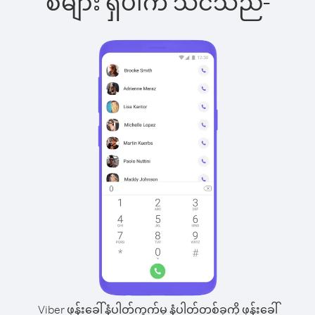
စ်များ ရှိပါက သင်သည်-
Viber ဖုန်းခေါ်နံပါတ်ကွက်မှ နံပါတ်တစ်ခုကို ဖုန်းခေါ်