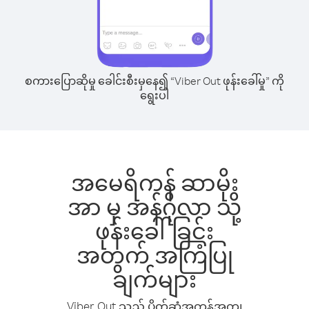
စကားပြောဆိုမှု ခေါင်းစီးမှနေ၍ “Viber Out ဖုန်းခေါ်မှု” ကို
ရွေးပါ
အမေရိကန် ဆာမိုး
အာ မှ အန်ဂိုလာ သို့
ဖုန်းခေါ်ခြင်း
အတွက် အကြံပြု
ချက်များ
Viber Out သည် ပိုက်ဆံအကုန်အကျ