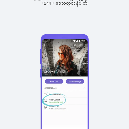
+
+
244
ဒေသတွင်း နံပါတ်