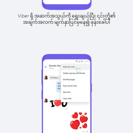
Viber ရှိ အဆက်အသွယ်ကို ရွေးချယ်ပြီး ၎င်းတို့၏
အချက်အလက် မျက်နှာပြင်မှနေ၍ ဖုန်းခေါ်ပါ