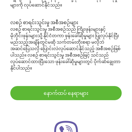
များကို လုပ်ဆောင်နိုင်သည်။
လစဉ် စာရင်းသွင်းမှု အစီအစဉ်များ
လစဉ် စာရင်းသွင်းမှု အစီအစဉ်သည် ကြိုးဖုန်းများနှင့်
မိုဘိုင်းဖုန်းများသို့ နိုင်ငံတကာ ဖုန်းခေါ်ဆိုမှုများ ပြုလုပ်နိုင်ပြီး
မည်သည့်အချိန်တွင်မဆို သက်တမ်းတိုးစရာ မလိုဘဲ
အဆင်ပြေသလို ပြောင်းလဲလုပ်ဆောင်နိုင်သည့် အစီအစဉ်ဖြစ်
ပါသည်။ လစဉ် စာရင်းသွင်းမှု အစီအစဉ်ဖြင့် သင်သည်
လုပ်ဆောင်ထားပြီးသော ဖုန်းခေါ်ဆိုမှုများတွင် ပိုက်ဆံချွေတာ
နိုင်ပါသည်။
နောက်ထပ် နေရာများ