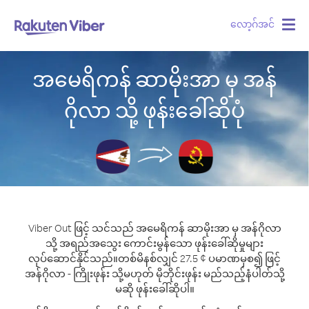
လော့ဂ်အင်
Togg
navig
အမေရိကန် ဆာမိုးအာ မှ အန်
ဂိုလာ သို့ ဖုန်းခေါ်ဆိုပုံ
Viber Out ဖြင့် သင်သည် အမေရိကန် ဆာမိုးအာ မှ အန်ဂိုလာ
သို့ အရည်အသွေး ကောင်းမွန်သော ဖုန်းခေါ်ဆိုမှုများ
လုပ်ဆောင်နိုင်သည်။
တစ်မိနစ်လျှင် 27.5 ¢ ပမာဏမှစ၍ ဖြင့်
အန်ဂိုလာ - ကြိုးဖုန်း သို့မဟုတ် မိုဘိုင်းဖုန်း မည်သည့်နံပါတ်သို့
မဆို ဖုန်းခေါ်ဆိုပါ။