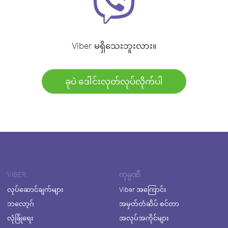
Viber မရှိသေးဘူးလား။
ခုပဲ ဒေါင်းလုတ်လုပ်လိုက်ပါ
VIBER
ကုမ္ပဏီ
လုပ်ဆောင်ချက်များ
Viber အကြောင်း
ဘလော့ဂ်
အမှတ်တံဆိပ် စင်တာ
လုံခြုံရေး
အလုပ်အကိုင်များ