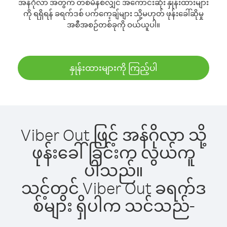
အန်ဂိုလာ အတွက် တစ်မိနစ်လျှင် အကောင်းဆုံး နှုန်းထားများ
ကို ရရှိရန် ခရက်ဒစ် ပက်ကေ့ချ်များ သို့မဟုတ် ဖုန်းခေါ်ဆိုမှု
အစီအစဉ်တစ်ခုကို ဝယ်ယူပါ။
နှုန်းထားများကို ကြည့်ပါ
Viber Out ဖြင့် အန်ဂိုလာ သို့
ဖုန်းခေါ်ခြင်းက လွယ်ကူ
ပါသည်။
သင့်တွင် Viber Out ခရက်ဒ
စ်များ ရှိပါက သင်သည်-