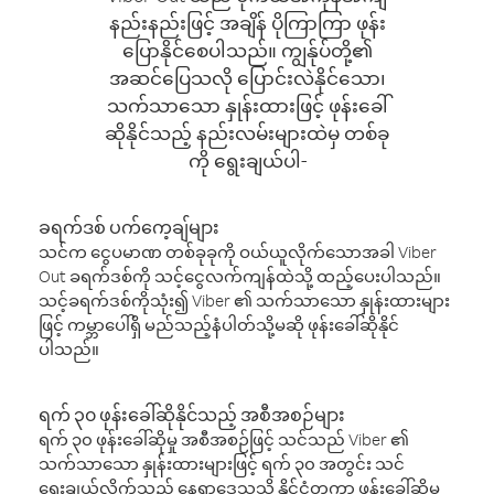
နည်းနည်းဖြင့် အချိန် ပိုကြာကြာ ဖုန်း
ပြောနိုင်စေပါသည်။ ကျွန်ုပ်တို့၏
အဆင်ပြေသလို ပြောင်းလဲနိုင်သော၊
သက်သာသော နှုန်းထားဖြင့် ဖုန်းခေါ်
ဆိုနိုင်သည့် နည်းလမ်းများထဲမှ တစ်ခု
ကို ရွေးချယ်ပါ-
ခရက်ဒစ် ပက်ကေ့ချ်များ
သင်က ငွေပမာဏ တစ်ခုခုကို ဝယ်ယူလိုက်သောအခါ Viber
Out ခရက်ဒစ်ကို သင့်ငွေလက်ကျန်ထဲသို့ ထည့်ပေးပါသည်။
သင့်ခရက်ဒစ်ကိုသုံး၍ Viber ၏ သက်သာသော နှုန်းထားများ
ဖြင့် ကမ္ဘာပေါ်ရှိ မည်သည့်နံပါတ်သို့မဆို ဖုန်းခေါ်ဆိုနိုင်
ပါသည်။
ရက် ၃၀ ဖုန်းခေါ်ဆိုနိုင်သည့် အစီအစဉ်များ
ရက် ၃၀ ဖုန်းခေါ်ဆိုမှု အစီအစဉ်ဖြင့် သင်သည် Viber ၏
သက်သာသော နှုန်းထားများဖြင့် ရက် ၃၀ အတွင်း သင်
ရွေးချယ်လိုက်သည့် နေရာဒေသသို့ နိုင်ငံတကာ ဖုန်းခေါ်ဆိုမှု