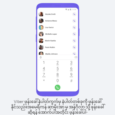
Viber ဖုန်းခေါ်နံပါတ်ကွက်မှ နံပါတ်တစ်ခုကို ဖုန်းခေါ်
နိုင်သည်။
အမေရိကန် ဆာမိုးအာ မှ အန်ဂိုလာ သို့ ဖုန်းခေါ်
ဆိုရန် အောက်ပါအတိုင်း ဖုန်းခေါ်ပါ-