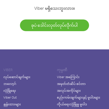
Viber မရှိသေးဘူးလား။
ခုပဲ ဒေါင်းလုတ်လုပ်လိုက်ပါ
VIBER
ကုမ္ပဏီ
လုပ်ဆောင်ချက်များ
Viber အကြောင်း
ဘလော့ဂ်
အမှတ်တံဆိပ် စင်တာ
လုံခြုံရေး
အလုပ်အကိုင်များ
Viber Out
စည်းကမ်းချက်များနှင့် မူဝါဒများ
နှုန်းထားများ
ကိုယ်ရေးလုံခြုံမှု မူဝါဒ