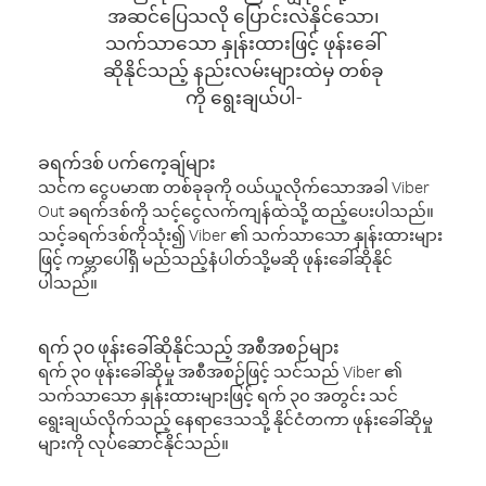
အဆင်ပြေသလို ပြောင်းလဲနိုင်သော၊
သက်သာသော နှုန်းထားဖြင့် ဖုန်းခေါ်
ဆိုနိုင်သည့် နည်းလမ်းများထဲမှ တစ်ခု
ကို ရွေးချယ်ပါ-
ခရက်ဒစ် ပက်ကေ့ချ်များ
သင်က ငွေပမာဏ တစ်ခုခုကို ဝယ်ယူလိုက်သောအခါ Viber
Out ခရက်ဒစ်ကို သင့်ငွေလက်ကျန်ထဲသို့ ထည့်ပေးပါသည်။
သင့်ခရက်ဒစ်ကိုသုံး၍ Viber ၏ သက်သာသော နှုန်းထားများ
ဖြင့် ကမ္ဘာပေါ်ရှိ မည်သည့်နံပါတ်သို့မဆို ဖုန်းခေါ်ဆိုနိုင်
ပါသည်။
ရက် ၃၀ ဖုန်းခေါ်ဆိုနိုင်သည့် အစီအစဉ်များ
ရက် ၃၀ ဖုန်းခေါ်ဆိုမှု အစီအစဉ်ဖြင့် သင်သည် Viber ၏
သက်သာသော နှုန်းထားများဖြင့် ရက် ၃၀ အတွင်း သင်
ရွေးချယ်လိုက်သည့် နေရာဒေသသို့ နိုင်ငံတကာ ဖုန်းခေါ်ဆိုမှု
များကို လုပ်ဆောင်နိုင်သည်။