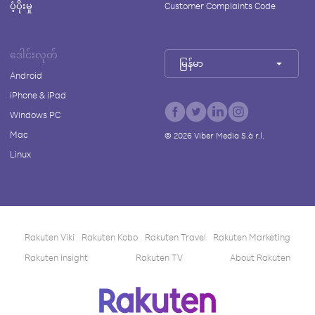
ပံ့ပိုးမှု
Customer Complaints Code
ဒေါင်းလုတ်
မြန်မာ
Android
iPhone & iPad
Windows PC
Mac
©
2026
Viber Media S.à r.l.
Linux
Rakuten Viki
Rakuten Kobo
Rakuten Travel
Rakuten Marketing
Rakuten Insight
Rakuten TV
About Rakuten