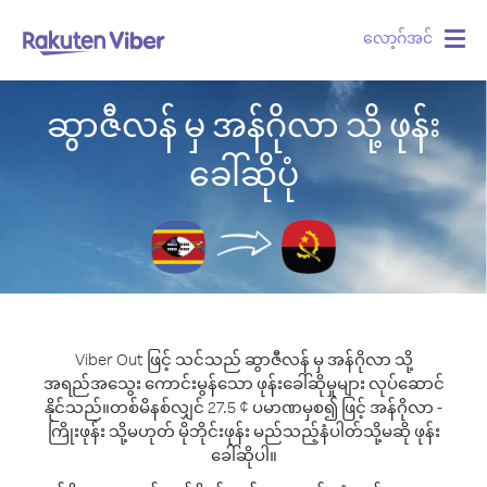
လော့ဂ်အင်
Togg
navig
ဆွာဇီလန် မှ အန်ဂိုလာ သို့ ဖုန်း
ခေါ်ဆိုပုံ
Viber Out ဖြင့် သင်သည် ဆွာဇီလန် မှ အန်ဂိုလာ သို့
အရည်အသွေး ကောင်းမွန်သော ဖုန်းခေါ်ဆိုမှုများ လုပ်ဆောင်
နိုင်သည်။
တစ်မိနစ်လျှင် 27.5 ¢ ပမာဏမှစ၍ ဖြင့် အန်ဂိုလာ -
ကြိုးဖုန်း သို့မဟုတ် မိုဘိုင်းဖုန်း မည်သည့်နံပါတ်သို့မဆို ဖုန်း
ခေါ်ဆိုပါ။