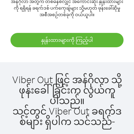
အန်ဂိုလာ အတွက် တစ်မိနစ်လျှင် အကောင်းဆုံး နှုန်းထားများ
ကို ရရှိရန် ခရက်ဒစ် ပက်ကေ့ချ်များ သို့မဟုတ် ဖုန်းခေါ်ဆိုမှု
အစီအစဉ်တစ်ခုကို ဝယ်ယူပါ။
နှုန်းထားများကို ကြည့်ပါ
Viber Out ဖြင့် အန်ဂိုလာ သို့
ဖုန်းခေါ်ခြင်းက လွယ်ကူ
ပါသည်။
သင့်တွင် Viber Out ခရက်ဒ
စ်များ ရှိပါက သင်သည်-