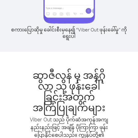
စကားပြောဆိုမှု ခေါင်းစီးမှနေ၍ “Viber Out ဖုန်းခေါ်မှု” ကို
ရွေးပါ
ဆွာဇီလန် မှ အန်ဂို
လာ သို့ ဖုန်းခေါ်
ခြင်းအတွက်
အကြံပြုချက်များ
Viber Out သည် ပိုက်ဆံအကုန်အကျ
နည်းနည်းဖြင့် အချိန် ပိုကြာကြာ ဖုန်း
ပြောနိုင်စေပါသည်။ ကျွန်ုပ်တို့၏