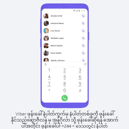
Viber ဖုန်းခေါ်နံပါတ်ကွက်မှ နံပါတ်တစ်ခုကို ဖုန်းခေါ်
နိုင်သည်။
ဆွာဇီလန် မှ အန်ဂိုလာ သို့ ဖုန်းခေါ်ဆိုရန် အောက်
ပါအတိုင်း ဖုန်းခေါ်ပါ-
+
+
244
ဒေသတွင်း နံပါတ်