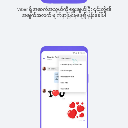
Viber ရှိ အဆက်အသွယ်ကို ရွေးချယ်ပြီး ၎င်းတို့၏
အချက်အလက် မျက်နှာပြင်မှနေ၍ ဖုန်းခေါ်ပါ