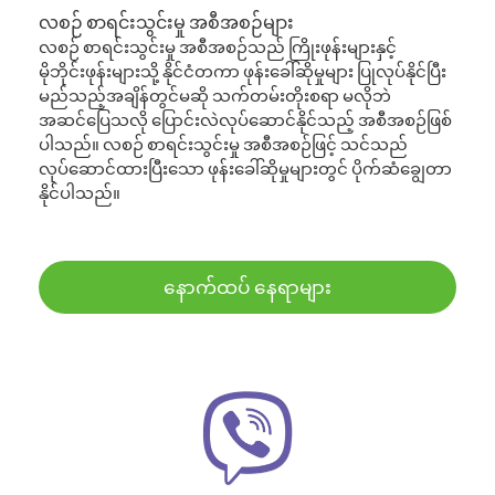
လစဉ် စာရင်းသွင်းမှု အစီအစဉ်များ
လစဉ် စာရင်းသွင်းမှု အစီအစဉ်သည် ကြိုးဖုန်းများနှင့်
မိုဘိုင်းဖုန်းများသို့ နိုင်ငံတကာ ဖုန်းခေါ်ဆိုမှုများ ပြုလုပ်နိုင်ပြီး
မည်သည့်အချိန်တွင်မဆို သက်တမ်းတိုးစရာ မလိုဘဲ
အဆင်ပြေသလို ပြောင်းလဲလုပ်ဆောင်နိုင်သည့် အစီအစဉ်ဖြစ်
ပါသည်။ လစဉ် စာရင်းသွင်းမှု အစီအစဉ်ဖြင့် သင်သည်
လုပ်ဆောင်ထားပြီးသော ဖုန်းခေါ်ဆိုမှုများတွင် ပိုက်ဆံချွေတာ
နိုင်ပါသည်။
နောက်ထပ် နေရာများ