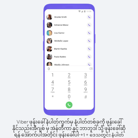
Viber ဖုန်းခေါ်နံပါတ်ကွက်မှ နံပါတ်တစ်ခုကို ဖုန်းခေါ်
နိုင်သည်။
အီဂျစ် မှ အဲန်တီကာ နှင့် ဘာဘူဒါ သို့ ဖုန်းခေါ်ဆို
ရန် အောက်ပါအတိုင်း ဖုန်းခေါ်ပါ-
+
+
1
ဒေသတွင်း နံပါတ်