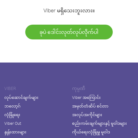
Viber မရှိသေးဘူးလား။
ခုပဲ ဒေါင်းလုတ်လုပ်လိုက်ပါ
VIBER
ကုမ္ပဏီ
လုပ်ဆောင်ချက်များ
Viber အကြောင်း
ဘလော့ဂ်
အမှတ်တံဆိပ် စင်တာ
လုံခြုံရေး
အလုပ်အကိုင်များ
Viber Out
စည်းကမ်းချက်များနှင့် မူဝါဒများ
နှုန်းထားများ
ကိုယ်ရေးလုံခြုံမှု မူဝါဒ