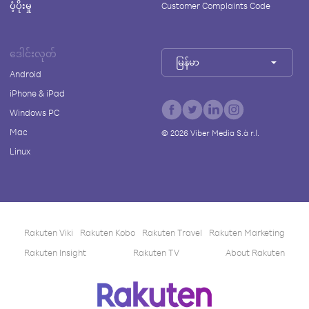
ပံ့ပိုးမှု
Customer Complaints Code
ဒေါင်းလုတ်
မြန်မာ
Android
iPhone & iPad
Windows PC
Mac
©
2026
Viber Media S.à r.l.
Linux
Rakuten Viki
Rakuten Kobo
Rakuten Travel
Rakuten Marketing
Rakuten Insight
Rakuten TV
About Rakuten