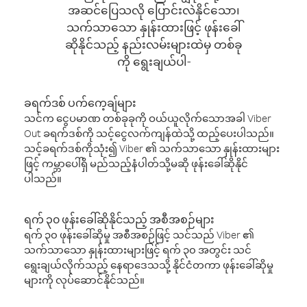
အဆင်ပြေသလို ပြောင်းလဲနိုင်သော၊
သက်သာသော နှုန်းထားဖြင့် ဖုန်းခေါ်
ဆိုနိုင်သည့် နည်းလမ်းများထဲမှ တစ်ခု
ကို ရွေးချယ်ပါ-
ခရက်ဒစ် ပက်ကေ့ချ်များ
သင်က ငွေပမာဏ တစ်ခုခုကို ဝယ်ယူလိုက်သောအခါ Viber
Out ခရက်ဒစ်ကို သင့်ငွေလက်ကျန်ထဲသို့ ထည့်ပေးပါသည်။
သင့်ခရက်ဒစ်ကိုသုံး၍ Viber ၏ သက်သာသော နှုန်းထားများ
ဖြင့် ကမ္ဘာပေါ်ရှိ မည်သည့်နံပါတ်သို့မဆို ဖုန်းခေါ်ဆိုနိုင်
ပါသည်။
ရက် ၃၀ ဖုန်းခေါ်ဆိုနိုင်သည့် အစီအစဉ်များ
ရက် ၃၀ ဖုန်းခေါ်ဆိုမှု အစီအစဉ်ဖြင့် သင်သည် Viber ၏
သက်သာသော နှုန်းထားများဖြင့် ရက် ၃၀ အတွင်း သင်
ရွေးချယ်လိုက်သည့် နေရာဒေသသို့ နိုင်ငံတကာ ဖုန်းခေါ်ဆိုမှု
များကို လုပ်ဆောင်နိုင်သည်။