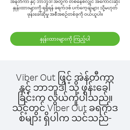
အဲန်တီကာ နှင့် ဘာဘူဒါ အတွက် တစ်မိနစ်လျှင် အကောင်းဆုံး
နှုန်းထားများကို ရရှိရန် ခရက်ဒစ် ပက်ကေ့ချ်များ သို့မဟုတ်
ဖုန်းခေါ်ဆိုမှု အစီအစဉ်တစ်ခုကို ဝယ်ယူပါ။
နှုန်းထားများကို ကြည့်ပါ
Viber Out ဖြင့် အဲန်တီကာ
နှင့် ဘာဘူဒါ သို့ ဖုန်းခေါ်
ခြင်းက လွယ်ကူပါသည်။
သင့်တွင် Viber Out ခရက်ဒ
စ်များ ရှိပါက သင်သည်-