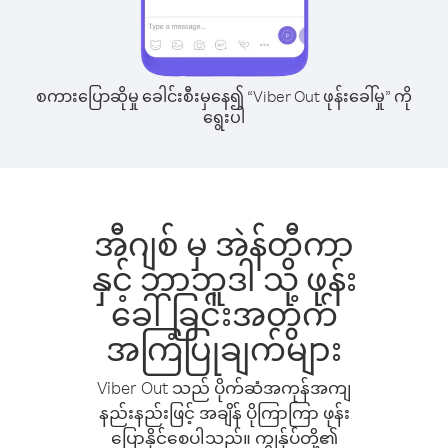
စကားပြောဆိုမှု ခေါင်းစီးမှနေ၍ “Viber Out ဖုန်းခေါ်မှု” ကို
ရွေးပါ
အီဂျစ် မှ အဲန်တီကာ
နှင့် ဘာဘူဒါ သို့ ဖုန်း
ခေါ်ခြင်းအတွက်
အကြံပြုချက်များ
Viber Out သည် ပိုက်ဆံအကုန်အကျ
နည်းနည်းဖြင့် အချိန် ပိုကြာကြာ ဖုန်း
ပြောနိုင်စေပါသည်။ ကျွန်ုပ်တို့၏