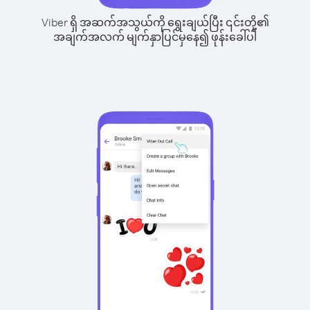
Viber ရှိ အဆက်အသွယ်ကို ရွေးချယ်ပြီး ၎င်းတို့၏
အချက်အလက် မျက်နှာပြင်မှနေ၍ ဖုန်းခေါ်ပါ