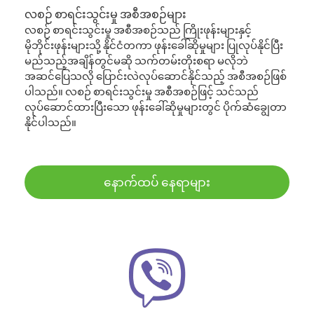
လစဉ် စာရင်းသွင်းမှု အစီအစဉ်များ
လစဉ် စာရင်းသွင်းမှု အစီအစဉ်သည် ကြိုးဖုန်းများနှင့်
မိုဘိုင်းဖုန်းများသို့ နိုင်ငံတကာ ဖုန်းခေါ်ဆိုမှုများ ပြုလုပ်နိုင်ပြီး
မည်သည့်အချိန်တွင်မဆို သက်တမ်းတိုးစရာ မလိုဘဲ
အဆင်ပြေသလို ပြောင်းလဲလုပ်ဆောင်နိုင်သည့် အစီအစဉ်ဖြစ်
ပါသည်။ လစဉ် စာရင်းသွင်းမှု အစီအစဉ်ဖြင့် သင်သည်
လုပ်ဆောင်ထားပြီးသော ဖုန်းခေါ်ဆိုမှုများတွင် ပိုက်ဆံချွေတာ
နိုင်ပါသည်။
နောက်ထပ် နေရာများ