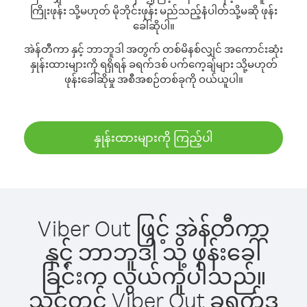
ကြိုးဖုန်း သို့မဟုတ် မိုဘိုင်းဖုန်း မည်သည့်နံပါတ်သို့မဆို ဖုန်း
ခေါ်ဆိုပါ။
အဲန်တီကာ နှင့် ဘာဘူဒါ အတွက် တစ်မိနစ်လျှင် အကောင်းဆုံး
နှုန်းထားများကို ရရှိရန် ခရက်ဒစ် ပက်ကေ့ချ်များ သို့မဟုတ်
ဖုန်းခေါ်ဆိုမှု အစီအစဉ်တစ်ခုကို ဝယ်ယူပါ။
နှုန်းထားများကို ကြည့်ပါ
Viber Out ဖြင့် အဲန်တီကာ
နှင့် ဘာဘူဒါ သို့ ဖုန်းခေါ်
ခြင်းက လွယ်ကူပါသည်။
သင့်တွင် Viber Out ခရက်ဒ