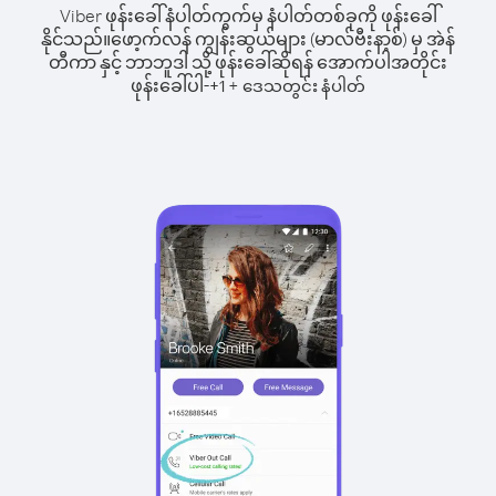
Viber ဖုန်းခေါ်နံပါတ်ကွက်မှ နံပါတ်တစ်ခုကို ဖုန်းခေါ်
နိုင်သည်။
ဖော့က်လန် ကျွန်းဆွယ်များ (မာလ်ဗီးနာ့စ်) မှ အဲန်
တီကာ နှင့် ဘာဘူဒါ သို့ ဖုန်းခေါ်ဆိုရန် အောက်ပါအတိုင်း
ဖုန်းခေါ်ပါ-
+
+
1
ဒေသတွင်း နံပါတ်