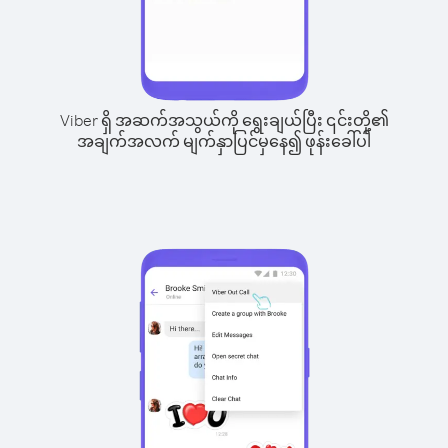
Viber ရှိ အဆက်အသွယ်ကို ရွေးချယ်ပြီး ၎င်းတို့၏
အချက်အလက် မျက်နှာပြင်မှနေ၍ ဖုန်းခေါ်ပါ