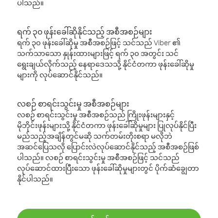
ပါသည်။
ရက် ၃၀ ဖုန်းခေါ်ဆိုနိုင်သည့် အစီအစဉ်များ
ရက် ၃၀ ဖုန်းခေါ်ဆိုမှု အစီအစဉ်ဖြင့် သင်သည် Viber ၏
သက်သာသော နှုန်းထားများဖြင့် ရက် ၃၀ အတွင်း သင်
ရွေးချယ်လိုက်သည့် နေရာဒေသသို့ နိုင်ငံတကာ ဖုန်းခေါ်ဆိုမှု
များကို လုပ်ဆောင်နိုင်သည်။
လစဉ် စာရင်းသွင်းမှု အစီအစဉ်များ
လစဉ် စာရင်းသွင်းမှု အစီအစဉ်သည် ကြိုးဖုန်းများနှင့်
မိုဘိုင်းဖုန်းများသို့ နိုင်ငံတကာ ဖုန်းခေါ်ဆိုမှုများ ပြုလုပ်နိုင်ပြီး
မည်သည့်အချိန်တွင်မဆို သက်တမ်းတိုးစရာ မလိုဘဲ
အဆင်ပြေသလို ပြောင်းလဲလုပ်ဆောင်နိုင်သည့် အစီအစဉ်ဖြစ်
ပါသည်။ လစဉ် စာရင်းသွင်းမှု အစီအစဉ်ဖြင့် သင်သည်
လုပ်ဆောင်ထားပြီးသော ဖုန်းခေါ်ဆိုမှုများတွင် ပိုက်ဆံချွေတာ
နိုင်ပါသည်။