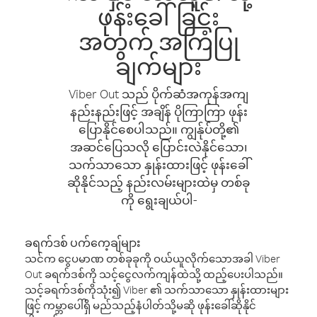
ဖုန်းခေါ်ခြင်း
အတွက် အကြံပြု
ချက်များ
Viber Out သည် ပိုက်ဆံအကုန်အကျ
နည်းနည်းဖြင့် အချိန် ပိုကြာကြာ ဖုန်း
ပြောနိုင်စေပါသည်။ ကျွန်ုပ်တို့၏
အဆင်ပြေသလို ပြောင်းလဲနိုင်သော၊
သက်သာသော နှုန်းထားဖြင့် ဖုန်းခေါ်
ဆိုနိုင်သည့် နည်းလမ်းများထဲမှ တစ်ခု
ကို ရွေးချယ်ပါ-
ခရက်ဒစ် ပက်ကေ့ချ်များ
သင်က ငွေပမာဏ တစ်ခုခုကို ဝယ်ယူလိုက်သောအခါ Viber
Out ခရက်ဒစ်ကို သင့်ငွေလက်ကျန်ထဲသို့ ထည့်ပေးပါသည်။
သင့်ခရက်ဒစ်ကိုသုံး၍ Viber ၏ သက်သာသော နှုန်းထားများ
ဖြင့် ကမ္ဘာပေါ်ရှိ မည်သည့်နံပါတ်သို့မဆို ဖုန်းခေါ်ဆိုနိုင်