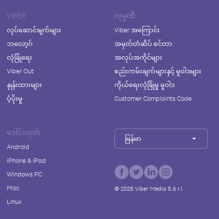
VIBER
ကုမ္ပဏီ
လုပ်ဆောင်ချက်များ
Viber အကြောင်း
ဘလော့ဂ်
အမှတ်တံဆိပ် စင်တာ
လုံခြုံရေး
အလုပ်အကိုင်များ
Viber Out
စည်းကမ်းချက်များနှင့် မူဝါဒများ
နှုန်းထားများ
ကိုယ်ရေးလုံခြုံမှု မူဝါဒ
ပံ့ပိုးမှု
Customer Complaints Code
ဒေါင်းလုတ်
မြန်မာ
Android
iPhone & iPad
Windows PC
Mac
©
2026
Viber Media S.à r.l.
Linux