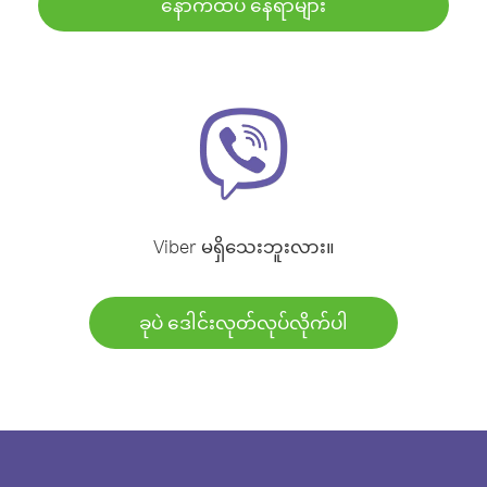
နောက်ထပ် နေရာများ
Viber မရှိသေးဘူးလား။
ခုပဲ ဒေါင်းလုတ်လုပ်လိုက်ပါ