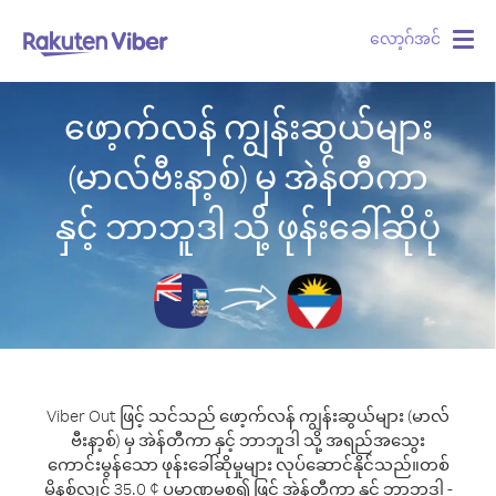
လော့ဂ်အင်
Togg
navig
ဖော့က်လန် ကျွန်းဆွယ်များ
(မာလ်ဗီးနာ့စ်) မှ အဲန်တီကာ
နှင့် ဘာဘူဒါ သို့ ဖုန်းခေါ်ဆိုပုံ
Viber Out ဖြင့် သင်သည် ဖော့က်လန် ကျွန်းဆွယ်များ (မာလ်
ဗီးနာ့စ်) မှ အဲန်တီကာ နှင့် ဘာဘူဒါ သို့ အရည်အသွေး
ကောင်းမွန်သော ဖုန်းခေါ်ဆိုမှုများ လုပ်ဆောင်နိုင်သည်။
တစ်
မိနစ်လျှင် 35.0 ¢ ပမာဏမှစ၍ ဖြင့် အဲန်တီကာ နှင့် ဘာဘူဒါ -