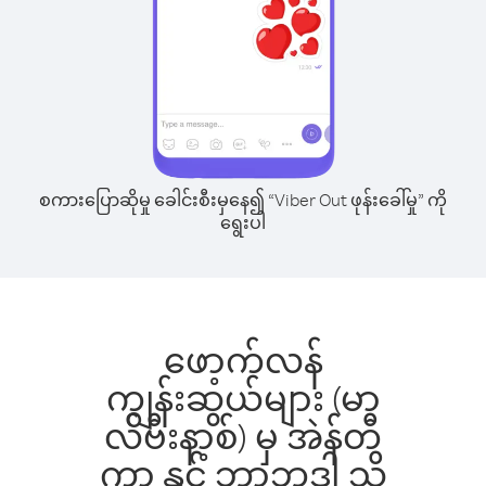
စကားပြောဆိုမှု ခေါင်းစီးမှနေ၍ “Viber Out ဖုန်းခေါ်မှု” ကို
ရွေးပါ
ဖော့က်လန်
ကျွန်းဆွယ်များ (မာ
လ်ဗီးနာ့စ်) မှ အဲန်တီ
ကာ နှင့် ဘာဘူဒါ သို့