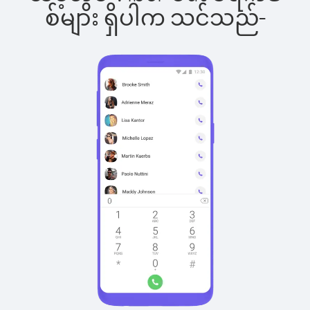
စ်များ ရှိပါက သင်သည်-