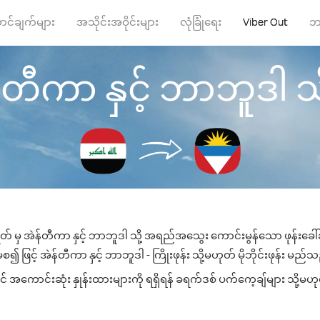
ာင်ချက်များ
အသိုင်းအဝိုင်းများ
လုံခြုံရေး
Viber Out
ဘ
ီကာ နှင့် ဘာဘူဒါ သို့ 
် မှ အဲန်တီကာ နှင့် ဘာဘူဒါ သို့ အရည်အသွေး ကောင်းမွန်သော ဖုန်းခေါ်ဆ
ဖြင့် အဲန်တီကာ နှင့် ဘာဘူဒါ - ကြိုးဖုန်း သို့မဟုတ် မိုဘိုင်းဖုန်း မည်သည့
 အကောင်းဆုံး နှုန်းထားများကို ရရှိရန် ခရက်ဒစ် ပက်ကေ့ချ်များ သို့မဟုတ