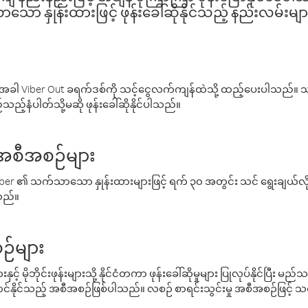
ော နှုန်းထားဖြင့် ဖုန်းခေါ်ဆိုနိုင်သည့် နည်းလမ်းမျာ
ါ Viber Out ခရက်ဒစ်ကို သင့်ငွေလက်ကျန်ထဲသို့ ထည့်ပေးပါသည်။ သင
ည့်နံပါတ်သို့မဆို ဖုန်းခေါ်ဆိုနိုင်ပါသည်။
် အစီအစဉ်များ
် Viber ၏ သက်သာသော နှုန်းထားများဖြင့် ရက် ၃၀ အတွင်း သင် ရွေးချယ်
်သည်။
ဉ်များ
့် မိုဘိုင်းဖုန်းများသို့ နိုင်ငံတကာ ဖုန်းခေါ်ဆိုမှုများ ပြုလုပ်နိုင်ပြီး
်နိုင်သည့် အစီအစဉ်ဖြစ်ပါသည်။ လစဉ် စာရင်းသွင်းမှု အစီအစဉ်ဖြင့်