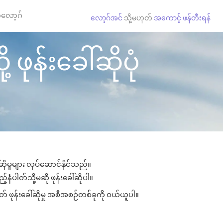
လော့ဂ်
လော့ဂ်အင်
သို့မဟုတ်
အကောင့် ဖန်တီးရန်
ဖုန်းခေါ်ဆိုပုံ
ိုမှုများ လုပ်ဆောင်နိုင်သည်။
်နံပါတ်သို့မဆို ဖုန်းခေါ်ဆိုပါ။
် ဖုန်းခေါ်ဆိုမှု အစီအစဉ်တစ်ခုကို ဝယ်ယူပါ။