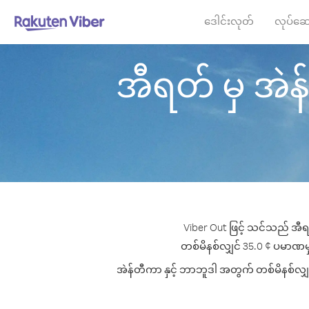
ဒေါင်းလုတ်
လုပ်ဆေ
အီရတ် မှ အဲန်တ
Viber Out ဖြင့် သင်သည် အီရတ
တစ်မိနစ်လျှင် 35.0 ¢ ပမာဏမှစ၍ 
အဲန်တီကာ နှင့် ဘာဘူဒါ အတွက် တစ်မိနစ်လျှင်