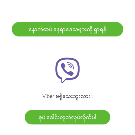
နောက်ထပ် နေရာဒေသများကို ရှာရန်
Viber မရှိသေးဘူးလား။
ခုပဲ ဒေါင်းလုတ်လုပ်လိုက်ပါ