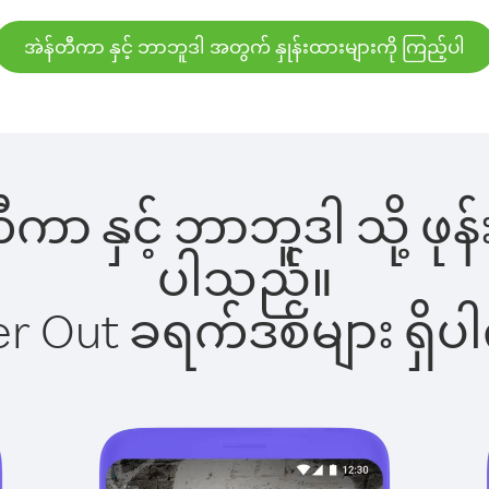
အဲန်တီကာ နှင့် ဘာဘူဒါ အတွက် နှုန်းထားများကို ကြည့်ပါ
တီကာ နှင့် ဘာဘူဒါ သို့ ဖ
ပါသည်။
ber Out ခရက်ဒစ်များ ရှ