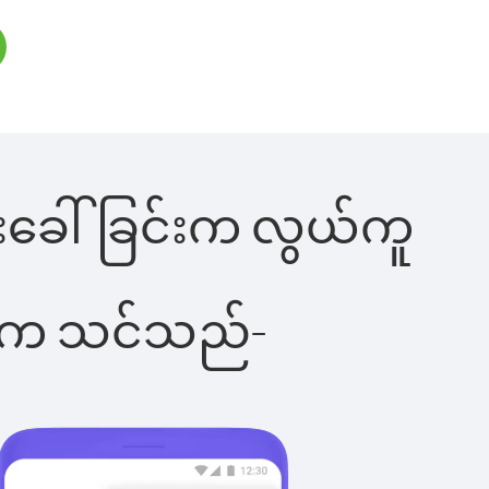
ုန်းခေါ်ခြင်းက လွယ်ကူ
ိပါက သင်သည်-