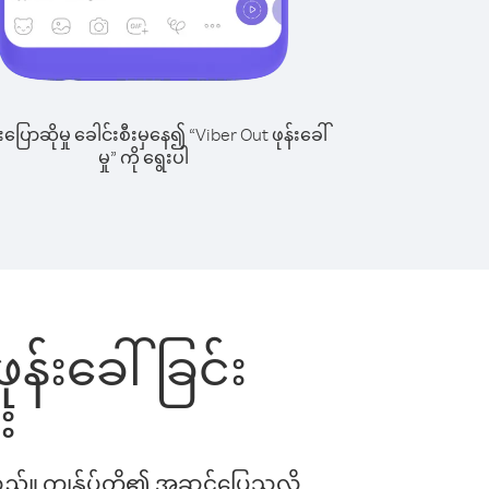
ြောဆိုမှု ခေါင်းစီးမှနေ၍ “Viber Out ဖုန်းခေါ်
မှု” ကို ရွေးပါ
ုန်းခေါ်ခြင်း
း
ါသည်။ ကျွန်ုပ်တို့၏ အဆင်ပြေသလို