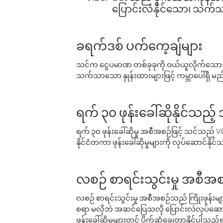
ပြောင်းလဲနိုင်သော၊ သက်သာသ
ခရက်ဒစ် ပက်ကေ့ချ်များ
သင်က ငွေပမာဏ တစ်ခုခုကို ဝယ်ယူလိုက်သောအခ
သက်သာသော နှုန်းထားများဖြင့် ကမ္ဘာပေါ်ရှိ မည်သ
ရက် ၃၀ ဖုန်းခေါ်ဆိုနိုင်သည့
ရက် ၃၀ ဖုန်းခေါ်ဆိုမှု အစီအစဉ်ဖြင့် သင်သည
နိုင်ငံတကာ ဖုန်းခေါ်ဆိုမှုများကို လုပ်ဆောင်နိုင
လစဉ် စာရင်းသွင်းမှု အစီအစ
လစဉ် စာရင်းသွင်းမှု အစီအစဉ်သည် ကြိုးဖုန်းများနှင
စရာ မလိုဘဲ အဆင်ပြေသလို ပြောင်းလဲလုပ်ဆောင
ဖုန်းခေါ်ဆိုမှုများတွင် ပိုက်ဆံချွေတာနိုင်ပါသည်။