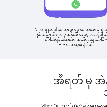
Viber ဖုန်းခေါ်နံပါတ်ကွက်မှ နံပါတ်တစ်ခုကို ဖု
နိုင်သည်။
အီရတ် မှ အဲန်တီကာ နှင့် ဘာဘူဒါ သို့
ခေါ်ဆိုရန် အောက်ပါအတိုင်း ဖုန်းခေါ်ပါ-
+
+
1
ဒေသတွင်း နံပါတ်
အီရတ် မှ အဲန
Viber Out သည် ပိုက်ဆံအကုန်အကျ 