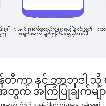
န်းခေါ်
Viber ရှိ အဆက်အသွယ်ကို ရွေးချယ်ပြီး ၎င်းတို့၏
စကားပ
 ဖုန်း
အချက်အလက် မျက်နှာပြင်မှနေ၍ ဖုန်းခေါ်ပါ
်တီကာ နှင့် ဘာဘူဒါ သို့ ဖ
အတွက် အကြံပြုချက်မျာ
နည်းနည်းဖြင့် အချိန် ပိုကြာကြာ ဖုန်းပြောနိုင်စေပ