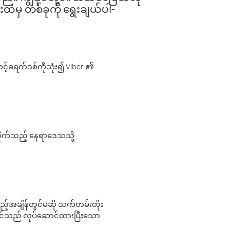
းထဲမှ တစ်ခုကို ရွေးချယ်ပါ-
့်ခရက်ဒစ်ကိုသုံး၍ Viber ၏
လိုက်သည့် နေရာဒေသသို့
 မည်သည့်အချိန်တွင်မဆို သက်တမ်းတိုး
 သင်သည် လုပ်ဆောင်ထားပြီးသော