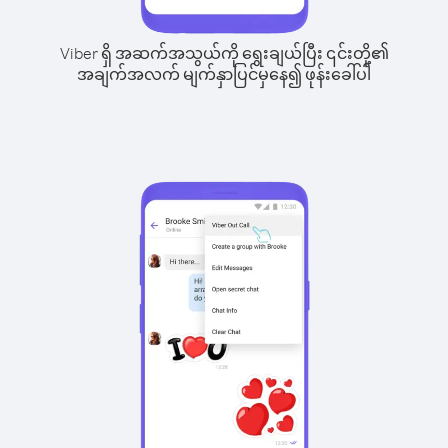
Viber ရှိ အဆက်အသွယ်ကို ရွေးချယ်ပြီး ၎င်းတို့၏
အချက်အလက် မျက်နှာပြင်မှနေ၍ ဖုန်းခေါ်ပါ