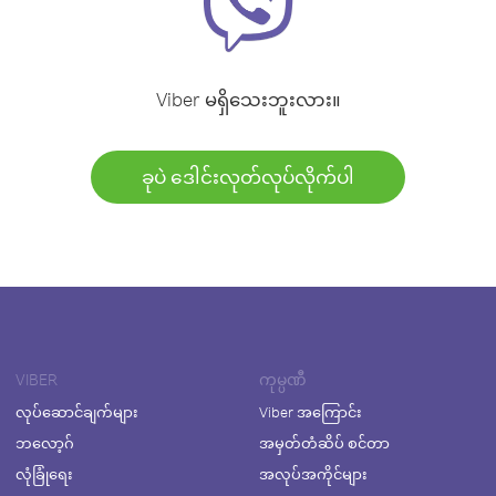
Viber မရှိသေးဘူးလား။
ခုပဲ ဒေါင်းလုတ်လုပ်လိုက်ပါ
VIBER
ကုမ္ပဏီ
လုပ်ဆောင်ချက်များ
Viber အကြောင်း
ဘလော့ဂ်
အမှတ်တံဆိပ် စင်တာ
လုံခြုံရေး
အလုပ်အကိုင်များ