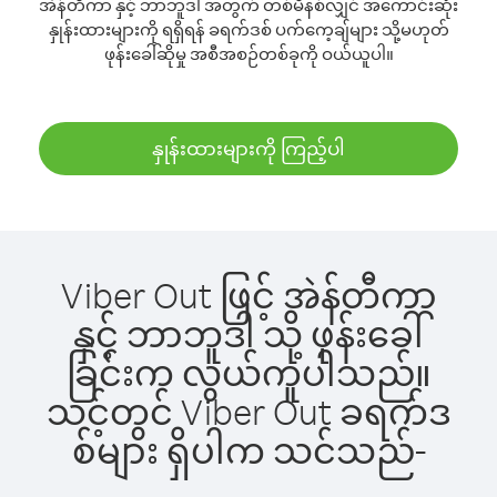
အဲန်တီကာ နှင့် ဘာဘူဒါ အတွက် တစ်မိနစ်လျှင် အကောင်းဆုံး
နှုန်းထားများကို ရရှိရန် ခရက်ဒစ် ပက်ကေ့ချ်များ သို့မဟုတ်
ဖုန်းခေါ်ဆိုမှု အစီအစဉ်တစ်ခုကို ဝယ်ယူပါ။
နှုန်းထားများကို ကြည့်ပါ
Viber Out ဖြင့် အဲန်တီကာ
နှင့် ဘာဘူဒါ သို့ ဖုန်းခေါ်
ခြင်းက လွယ်ကူပါသည်။
သင့်တွင် Viber Out ခရက်ဒ
စ်များ ရှိပါက သင်သည်-