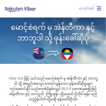
လော့ဂ်အင်
Togg
navig
မောင့်စဲရက် မှ အဲန်တီကာ နှင့်
ဘာဘူဒါ သို့ ဖုန်းခေါ်ဆိုပုံ
Viber Out ဖြင့် သင်သည် မောင့်စဲရက် မှ အဲန်တီကာ နှင့် ဘာဘူ
ဒါ သို့ အရည်အသွေး ကောင်းမွန်သော ဖုန်းခေါ်ဆိုမှုများ
လုပ်ဆောင်နိုင်သည်။
တစ်မိနစ်လျှင် 35.0 ¢ ပမာဏမှစ၍ ဖြင့်
အဲန်တီကာ နှင့် ဘာဘူဒါ - ကြိုးဖုန်း သို့မဟုတ် မိုဘိုင်းဖုန်း မည်
သည့်နံပါတ်သို့မဆို ဖုန်းခေါ်ဆိုပါ။