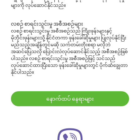
များကို လုပ်ဆောင်နိုင်သည်။
လစဉ် စာရင်းသွင်းမှု အစီအစဉ်များ
လစဉ် စာရင်းသွင်းမှု အစီအစဉ်သည် ကြိုးဖုန်းများနှင့်
မိုဘိုင်းဖုန်းများသို့ နိုင်ငံတကာ ဖုန်းခေါ်ဆိုမှုများ ပြုလုပ်နိုင်ပြီး
မည်သည့်အချိန်တွင်မဆို သက်တမ်းတိုးစရာ မလိုဘဲ
အဆင်ပြေသလို ပြောင်းလဲလုပ်ဆောင်နိုင်သည့် အစီအစဉ်ဖြစ်
ပါသည်။ လစဉ် စာရင်းသွင်းမှု အစီအစဉ်ဖြင့် သင်သည်
လုပ်ဆောင်ထားပြီးသော ဖုန်းခေါ်ဆိုမှုများတွင် ပိုက်ဆံချွေတာ
နိုင်ပါသည်။
နောက်ထပ် နေရာများ