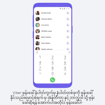
Viber ဖုန်းခေါ်နံပါတ်ကွက်မှ နံပါတ်တစ်ခုကို ဖုန်းခေါ်
နိုင်သည်။
မောင့်စဲရက် မှ အဲန်တီကာ နှင့် ဘာဘူဒါ သို့ ဖုန်း
ခေါ်ဆိုရန် အောက်ပါအတိုင်း ဖုန်းခေါ်ပါ-