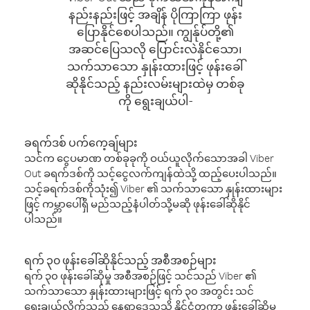
နည်းနည်းဖြင့် အချိန် ပိုကြာကြာ ဖုန်း
ပြောနိုင်စေပါသည်။ ကျွန်ုပ်တို့၏
အဆင်ပြေသလို ပြောင်းလဲနိုင်သော၊
သက်သာသော နှုန်းထားဖြင့် ဖုန်းခေါ်
ဆိုနိုင်သည့် နည်းလမ်းများထဲမှ တစ်ခု
ကို ရွေးချယ်ပါ-
ခရက်ဒစ် ပက်ကေ့ချ်များ
သင်က ငွေပမာဏ တစ်ခုခုကို ဝယ်ယူလိုက်သောအခါ Viber
Out ခရက်ဒစ်ကို သင့်ငွေလက်ကျန်ထဲသို့ ထည့်ပေးပါသည်။
သင့်ခရက်ဒစ်ကိုသုံး၍ Viber ၏ သက်သာသော နှုန်းထားများ
ဖြင့် ကမ္ဘာပေါ်ရှိ မည်သည့်နံပါတ်သို့မဆို ဖုန်းခေါ်ဆိုနိုင်
ပါသည်။
ရက် ၃၀ ဖုန်းခေါ်ဆိုနိုင်သည့် အစီအစဉ်များ
ရက် ၃၀ ဖုန်းခေါ်ဆိုမှု အစီအစဉ်ဖြင့် သင်သည် Viber ၏
သက်သာသော နှုန်းထားများဖြင့် ရက် ၃၀ အတွင်း သင်
ရွေးချယ်လိုက်သည့် နေရာဒေသသို့ နိုင်ငံတကာ ဖုန်းခေါ်ဆိုမှု