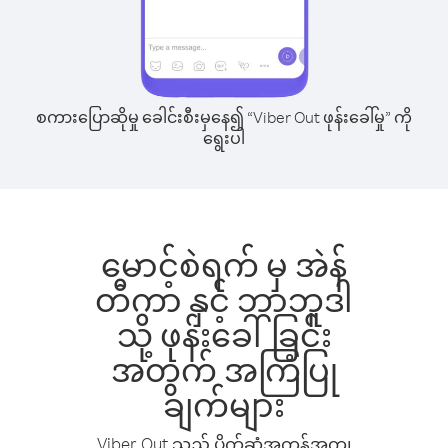
စကားပြောဆိုမှု ခေါင်းစီးမှနေ၍ “Viber Out ဖုန်းခေါ်မှု” ကို
ရွေးပါ
မောင့်စဲရက် မှ အဲန်
တီကာ နှင့် ဘာဘူဒါ
သို့ ဖုန်းခေါ်ခြင်း
အတွက် အကြံပြု
ချက်များ
Viber Out သည် ပိုက်ဆံအကုန်အကျ