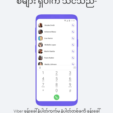
စ်များ ရှိပါက သင်သည်-
Viber ဖုန်းခေါ်နံပါတ်ကွက်မှ နံပါတ်တစ်ခုကို ဖုန်းခေါ်