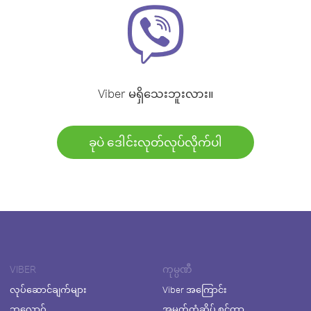
Viber မရှိသေးဘူးလား။
ခုပဲ ဒေါင်းလုတ်လုပ်လိုက်ပါ
VIBER
ကုမ္ပဏီ
လုပ်ဆောင်ချက်များ
Viber အကြောင်း
ဘလော့ဂ်
အမှတ်တံဆိပ် စင်တာ