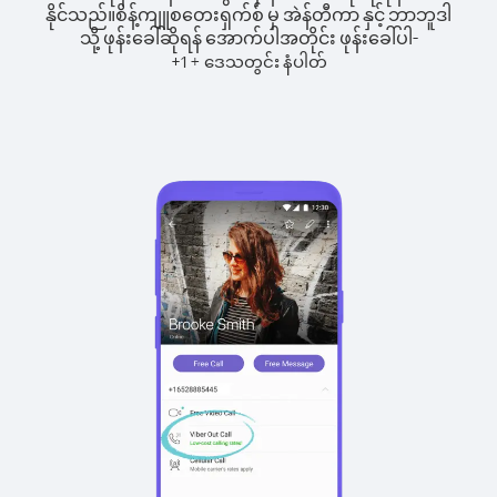
နိုင်သည်။
စိန့်ကျူစတေးရှက်စ် မှ အဲန်တီကာ နှင့် ဘာဘူဒါ
သို့ ဖုန်းခေါ်ဆိုရန် အောက်ပါအတိုင်း ဖုန်းခေါ်ပါ-
+
+
1
ဒေသတွင်း နံပါတ်