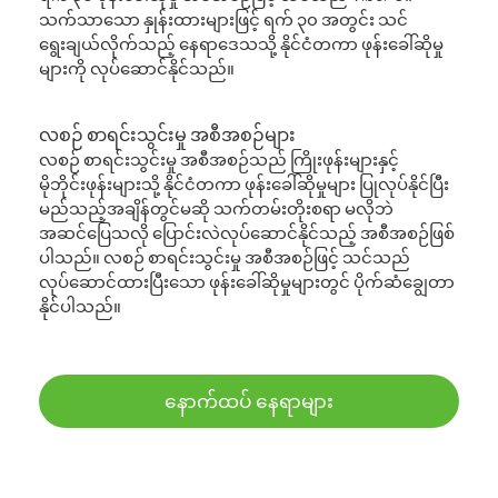
သက်သာသော နှုန်းထားများဖြင့် ရက် ၃၀ အတွင်း သင်
ရွေးချယ်လိုက်သည့် နေရာဒေသသို့ နိုင်ငံတကာ ဖုန်းခေါ်ဆိုမှု
များကို လုပ်ဆောင်နိုင်သည်။
လစဉ် စာရင်းသွင်းမှု အစီအစဉ်များ
လစဉ် စာရင်းသွင်းမှု အစီအစဉ်သည် ကြိုးဖုန်းများနှင့်
မိုဘိုင်းဖုန်းများသို့ နိုင်ငံတကာ ဖုန်းခေါ်ဆိုမှုများ ပြုလုပ်နိုင်ပြီး
မည်သည့်အချိန်တွင်မဆို သက်တမ်းတိုးစရာ မလိုဘဲ
အဆင်ပြေသလို ပြောင်းလဲလုပ်ဆောင်နိုင်သည့် အစီအစဉ်ဖြစ်
ပါသည်။ လစဉ် စာရင်းသွင်းမှု အစီအစဉ်ဖြင့် သင်သည်
လုပ်ဆောင်ထားပြီးသော ဖုန်းခေါ်ဆိုမှုများတွင် ပိုက်ဆံချွေတာ
နိုင်ပါသည်။
နောက်ထပ် နေရာများ