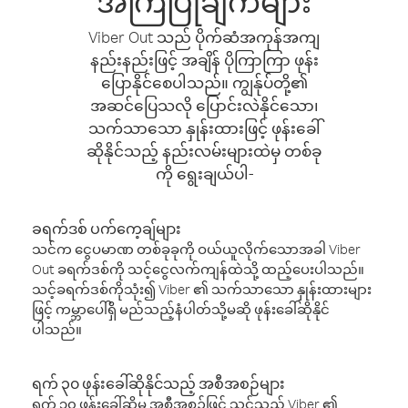
အကြံပြုချက်များ
Viber Out သည် ပိုက်ဆံအကုန်အကျ
နည်းနည်းဖြင့် အချိန် ပိုကြာကြာ ဖုန်း
ပြောနိုင်စေပါသည်။ ကျွန်ုပ်တို့၏
အဆင်ပြေသလို ပြောင်းလဲနိုင်သော၊
သက်သာသော နှုန်းထားဖြင့် ဖုန်းခေါ်
ဆိုနိုင်သည့် နည်းလမ်းများထဲမှ တစ်ခု
ကို ရွေးချယ်ပါ-
ခရက်ဒစ် ပက်ကေ့ချ်များ
သင်က ငွေပမာဏ တစ်ခုခုကို ဝယ်ယူလိုက်သောအခါ Viber
Out ခရက်ဒစ်ကို သင့်ငွေလက်ကျန်ထဲသို့ ထည့်ပေးပါသည်။
သင့်ခရက်ဒစ်ကိုသုံး၍ Viber ၏ သက်သာသော နှုန်းထားများ
ဖြင့် ကမ္ဘာပေါ်ရှိ မည်သည့်နံပါတ်သို့မဆို ဖုန်းခေါ်ဆိုနိုင်
ပါသည်။
ရက် ၃၀ ဖုန်းခေါ်ဆိုနိုင်သည့် အစီအစဉ်များ
ရက် ၃၀ ဖုန်းခေါ်ဆိုမှု အစီအစဉ်ဖြင့် သင်သည် Viber ၏