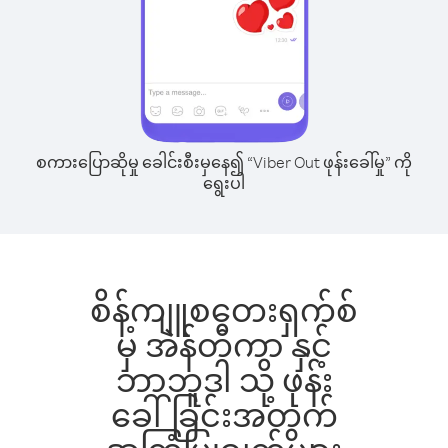
စကားပြောဆိုမှု ခေါင်းစီးမှနေ၍ “Viber Out ဖုန်းခေါ်မှု” ကို
ရွေးပါ
စိန့်ကျူစတေးရှက်စ်
မှ အဲန်တီကာ နှင့်
ဘာဘူဒါ သို့ ဖုန်း
ခေါ်ခြင်းအတွက်