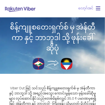
လော့ဂ်အင်
Togg
navig
စိန့်ကျူစတေးရှက်စ် မှ အဲန်တီ
ကာ နှင့် ဘာဘူဒါ သို့ ဖုန်းခေါ်
ဆိုပုံ
Viber Out ဖြင့် သင်သည် စိန့်ကျူစတေးရှက်စ် မှ အဲန်တီကာ
နှင့် ဘာဘူဒါ သို့ အရည်အသွေး ကောင်းမွန်သော ဖုန်းခေါ်ဆိုမှု
များ လုပ်ဆောင်နိုင်သည်။
တစ်မိနစ်လျှင် 35.0 ¢ ပမာဏမှစ၍
ဖြင့် အဲန်တီကာ နှင့် ဘာဘူဒါ - ကြိုးဖုန်း သို့မဟုတ် မိုဘိုင်းဖုန်း