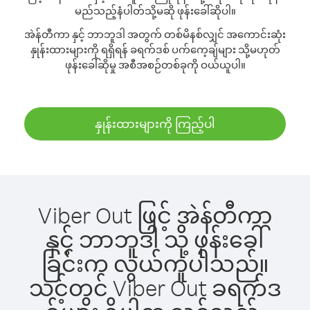
မည်သည့်နံပါတ်သို့မဆို ဖုန်းခေါ်ဆိုပါ။
အဲန်တီကာ နှင့် ဘာဘူဒါ အတွက် တစ်မိနစ်လျှင် အကောင်းဆုံး
နှုန်းထားများကို ရရှိရန် ခရက်ဒစ် ပက်ကေ့ချ်များ သို့မဟုတ်
ဖုန်းခေါ်ဆိုမှု အစီအစဉ်တစ်ခုကို ဝယ်ယူပါ။
နှုန်းထားများကို ကြည့်ပါ
Viber Out ဖြင့် အဲန်တီကာ
နှင့် ဘာဘူဒါ သို့ ဖုန်းခေါ်
ခြင်းက လွယ်ကူပါသည်။
သင့်တွင် Viber Out ခရက်ဒ