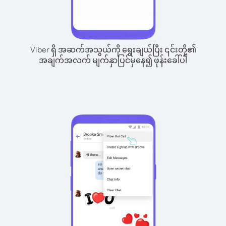
Viber ရှိ အဆက်အသွယ်ကို ရွေးချယ်ပြီး ၎င်းတို့၏
အချက်အလက် မျက်နှာပြင်မှနေ၍ ဖုန်းခေါ်ပါ