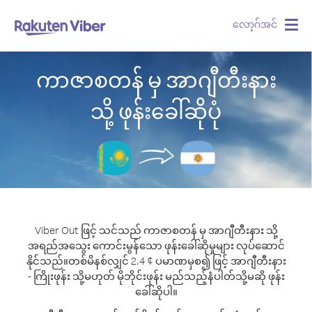
လော့ဂ်အင်
Togg
navig
ကာဇာစတန် မှ အာဂျီတီးနား
သို့ ဖုန်းခေါ်ဆိုပုံ
Viber Out ဖြင့် သင်သည် ကာဇာစတန် မှ အာဂျီတီးနား သို့
အရည်အသွေး ကောင်းမွန်သော ဖုန်းခေါ်ဆိုမှုများ လုပ်ဆောင်
နိုင်သည်။
တစ်မိနစ်လျှင် 2.4 ¢ ပမာဏမှစ၍ ဖြင့် အာဂျီတီးနား
- ကြိုးဖုန်း သို့မဟုတ် မိုဘိုင်းဖုန်း မည်သည့်နံပါတ်သို့မဆို ဖုန်း
ခေါ်ဆိုပါ။