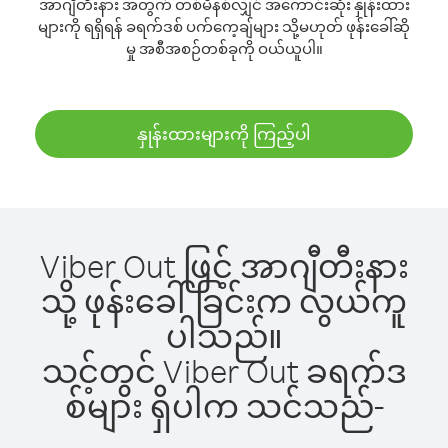
အာဂျီတီးနား အတွက် တစ်မိနစ်လျှင် အကောင်းဆုံး နှုန်းထား
များကို ရရှိရန် ခရက်ဒစ် ပက်ကေ့ချ်များ သို့မဟုတ် ဖုန်းခေါ်ဆို
မှု အစီအစဉ်တစ်ခုကို ဝယ်ယူပါ။
နှုန်းထားများကို ကြည့်ပါ
Viber Out ဖြင့် အာဂျီတီးနား
သို့ ဖုန်းခေါ်ခြင်းက လွယ်ကူ
ပါသည်။
သင့်တွင် Viber Out ခရက်ဒ
စ်များ ရှိပါက သင်သည်-