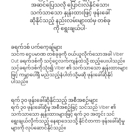
အဆင်ပြေသလို ပြောင်းလဲနိုင်သော၊
သက်သာသော နှုန်းထားဖြင့် ဖုန်းခေါ်
ဆိုနိုင်သည့် နည်းလမ်းများထဲမှ တစ်ခု
ကို ရွေးချယ်ပါ-
ခရက်ဒစ် ပက်ကေ့ချ်များ
သင်က ငွေပမာဏ တစ်ခုခုကို ဝယ်ယူလိုက်သောအခါ Viber
Out ခရက်ဒစ်ကို သင့်ငွေလက်ကျန်ထဲသို့ ထည့်ပေးပါသည်။
သင့်ခရက်ဒစ်ကိုသုံး၍ Viber ၏ သက်သာသော နှုန်းထားများ
ဖြင့် ကမ္ဘာပေါ်ရှိ မည်သည့်နံပါတ်သို့မဆို ဖုန်းခေါ်ဆိုနိုင်
ပါသည်။
ရက် ၃၀ ဖုန်းခေါ်ဆိုနိုင်သည့် အစီအစဉ်များ
ရက် ၃၀ ဖုန်းခေါ်ဆိုမှု အစီအစဉ်ဖြင့် သင်သည် Viber ၏
သက်သာသော နှုန်းထားများဖြင့် ရက် ၃၀ အတွင်း သင်
ရွေးချယ်လိုက်သည့် နေရာဒေသသို့ နိုင်ငံတကာ ဖုန်းခေါ်ဆိုမှု
များကို လုပ်ဆောင်နိုင်သည်။