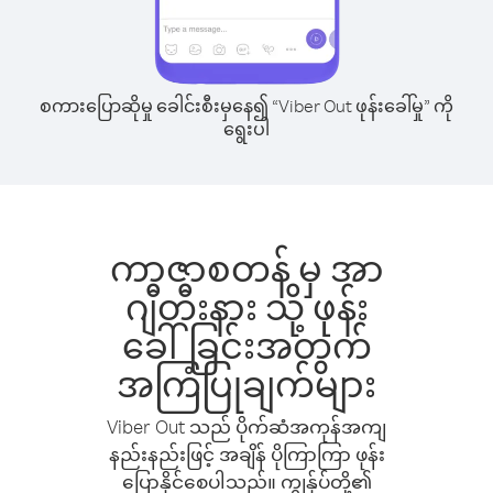
စကားပြောဆိုမှု ခေါင်းစီးမှနေ၍ “Viber Out ဖုန်းခေါ်မှု” ကို
ရွေးပါ
ကာဇာစတန် မှ အာ
ဂျီတီးနား သို့ ဖုန်း
ခေါ်ခြင်းအတွက်
အကြံပြုချက်များ
Viber Out သည် ပိုက်ဆံအကုန်အကျ
နည်းနည်းဖြင့် အချိန် ပိုကြာကြာ ဖုန်း
ပြောနိုင်စေပါသည်။ ကျွန်ုပ်တို့၏