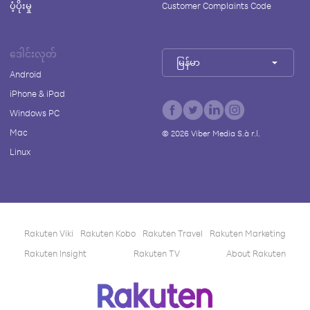
ပံ့ပိုးမှု
Customer Complaints Code
ဒေါင်းလုတ်
မြန်မာ
Android
iPhone & iPad
Windows PC
Mac
©
2026
Viber Media S.à r.l.
Linux
Rakuten Viki
Rakuten Kobo
Rakuten Travel
Rakuten Marketing
Rakuten Insight
Rakuten TV
About Rakuten