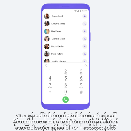
Viber ဖုန်းခေါ်နံပါတ်ကွက်မှ နံပါတ်တစ်ခုကို ဖုန်းခေါ်
နိုင်သည်။
ကာဇာစတန် မှ အာဂျီတီးနား သို့ ဖုန်းခေါ်ဆိုရန်
အောက်ပါအတိုင်း ဖုန်းခေါ်ပါ-
+
+
54
ဒေသတွင်း နံပါတ်