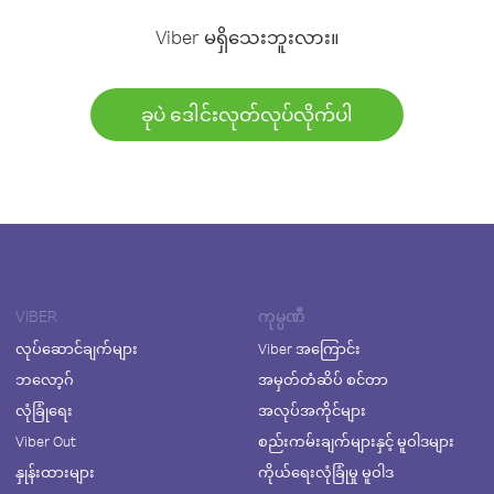
Viber မရှိသေးဘူးလား။
ခုပဲ ဒေါင်းလုတ်လုပ်လိုက်ပါ
VIBER
ကုမ္ပဏီ
လုပ်ဆောင်ချက်များ
Viber အကြောင်း
ဘလော့ဂ်
အမှတ်တံဆိပ် စင်တာ
လုံခြုံရေး
အလုပ်အကိုင်များ
Viber Out
စည်းကမ်းချက်များနှင့် မူဝါဒများ
နှုန်းထားများ
ကိုယ်ရေးလုံခြုံမှု မူဝါဒ