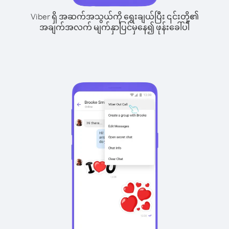
Viber ရှိ အဆက်အသွယ်ကို ရွေးချယ်ပြီး ၎င်းတို့၏
အချက်အလက် မျက်နှာပြင်မှနေ၍ ဖုန်းခေါ်ပါ