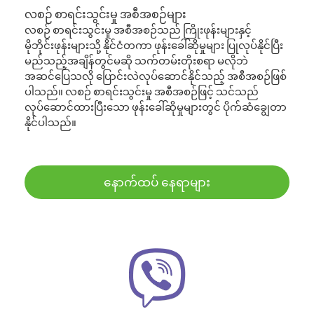
လစဉ် စာရင်းသွင်းမှု အစီအစဉ်များ
လစဉ် စာရင်းသွင်းမှု အစီအစဉ်သည် ကြိုးဖုန်းများနှင့်
မိုဘိုင်းဖုန်းများသို့ နိုင်ငံတကာ ဖုန်းခေါ်ဆိုမှုများ ပြုလုပ်နိုင်ပြီး
မည်သည့်အချိန်တွင်မဆို သက်တမ်းတိုးစရာ မလိုဘဲ
အဆင်ပြေသလို ပြောင်းလဲလုပ်ဆောင်နိုင်သည့် အစီအစဉ်ဖြစ်
ပါသည်။ လစဉ် စာရင်းသွင်းမှု အစီအစဉ်ဖြင့် သင်သည်
လုပ်ဆောင်ထားပြီးသော ဖုန်းခေါ်ဆိုမှုများတွင် ပိုက်ဆံချွေတာ
နိုင်ပါသည်။
နောက်ထပ် နေရာများ