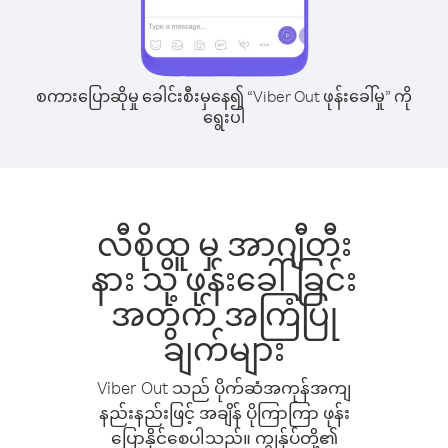
စကားပြောဆိုမှု ခေါင်းစီးမှနေ၍ “Viber Out ဖုန်းခေါ်မှု” ကို
ရွေးပါ
လီစိုထူ မှ အာဂျီတီး
နား သို့ ဖုန်းခေါ်ခြင်း
အတွက် အကြံပြု
ချက်များ
Viber Out သည် ပိုက်ဆံအကုန်အကျ
နည်းနည်းဖြင့် အချိန် ပိုကြာကြာ ဖုန်း
ပြောနိုင်စေပါသည်။ ကျွန်ုပ်တို့၏