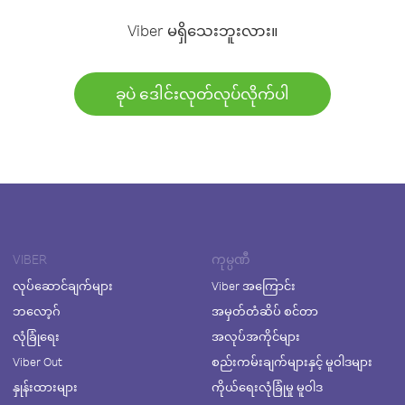
Viber မရှိသေးဘူးလား။
ခုပဲ ဒေါင်းလုတ်လုပ်လိုက်ပါ
VIBER
ကုမ္ပဏီ
လုပ်ဆောင်ချက်များ
Viber အကြောင်း
ဘလော့ဂ်
အမှတ်တံဆိပ် စင်တာ
လုံခြုံရေး
အလုပ်အကိုင်များ
Viber Out
စည်းကမ်းချက်များနှင့် မူဝါဒများ
နှုန်းထားများ
ကိုယ်ရေးလုံခြုံမှု မူဝါဒ