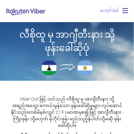
လော့ဂ်အင်
Togg
navig
လီစိုထူ မှ အာဂျီတီးနား သို့
ဖုန်းခေါ်ဆိုပုံ
Viber Out ဖြင့် သင်သည် လီစိုထူ မှ အာဂျီတီးနား သို့
အရည်အသွေး ကောင်းမွန်သော ဖုန်းခေါ်ဆိုမှုများ လုပ်ဆောင်
နိုင်သည်။
တစ်မိနစ်လျှင် 2.1 ¢ ပမာဏမှစ၍ ဖြင့် အာဂျီတီးနား -
ကြိုးဖုန်း သို့မဟုတ် မိုဘိုင်းဖုန်း မည်သည့်နံပါတ်သို့မဆို ဖုန်း
ခေါ်ဆိုပါ။