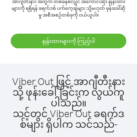
အာဂျီတီးနား အတွက် တစ်မိနစ်လျှင် အကောင်းဆုံး နှုန်းထား
များကို ရရှိရန် ခရက်ဒစ် ပက်ကေ့ချ်များ သို့မဟုတ် ဖုန်းခေါ်ဆို
မှု အစီအစဉ်တစ်ခုကို ဝယ်ယူပါ။
နှုန်းထားများကို ကြည့်ပါ
Viber Out ဖြင့် အာဂျီတီးနား
သို့ ဖုန်းခေါ်ခြင်းက လွယ်ကူ
ပါသည်။
သင့်တွင် Viber Out ခရက်ဒ
စ်များ ရှိပါက သင်သည်-