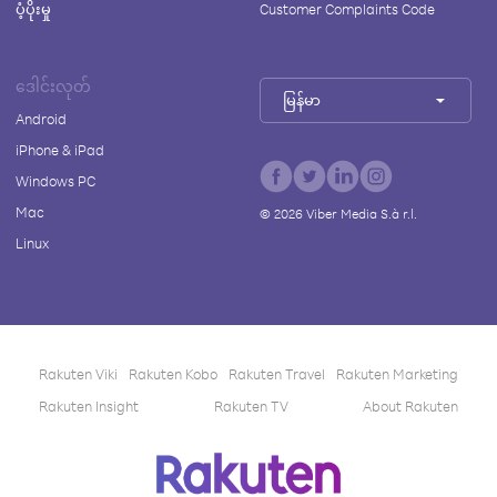
ပံ့ပိုးမှု
Customer Complaints Code
ဒေါင်းလုတ်
မြန်မာ
Android
iPhone & iPad
Windows PC
Mac
©
2026
Viber Media S.à r.l.
Linux
Rakuten Viki
Rakuten Kobo
Rakuten Travel
Rakuten Marketing
Rakuten Insight
Rakuten TV
About Rakuten