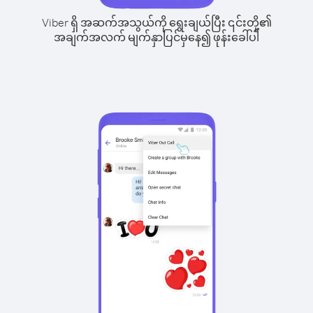
Viber ရှိ အဆက်အသွယ်ကို ရွေးချယ်ပြီး ၎င်းတို့၏
အချက်အလက် မျက်နှာပြင်မှနေ၍ ဖုန်းခေါ်ပါ