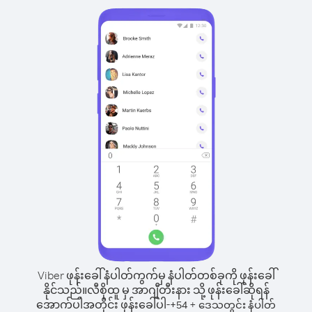
Viber ဖုန်းခေါ်နံပါတ်ကွက်မှ နံပါတ်တစ်ခုကို ဖုန်းခေါ်
နိုင်သည်။
လီစိုထူ မှ အာဂျီတီးနား သို့ ဖုန်းခေါ်ဆိုရန်
အောက်ပါအတိုင်း ဖုန်းခေါ်ပါ-
+
+
54
ဒေသတွင်း နံပါတ်