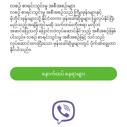
လစဉ် စာရင်းသွင်းမှု အစီအစဉ်များ
လစဉ် စာရင်းသွင်းမှု အစီအစဉ်သည် ကြိုးဖုန်းများနှင့်
မိုဘိုင်းဖုန်းများသို့ နိုင်ငံတကာ ဖုန်းခေါ်ဆိုမှုများ ပြုလုပ်နိုင်ပြီး
မည်သည့်အချိန်တွင်မဆို သက်တမ်းတိုးစရာ မလိုဘဲ
အဆင်ပြေသလို ပြောင်းလဲလုပ်ဆောင်နိုင်သည့် အစီအစဉ်ဖြစ်
ပါသည်။ လစဉ် စာရင်းသွင်းမှု အစီအစဉ်ဖြင့် သင်သည်
လုပ်ဆောင်ထားပြီးသော ဖုန်းခေါ်ဆိုမှုများတွင် ပိုက်ဆံချွေတာ
နိုင်ပါသည်။
နောက်ထပ် နေရာများ