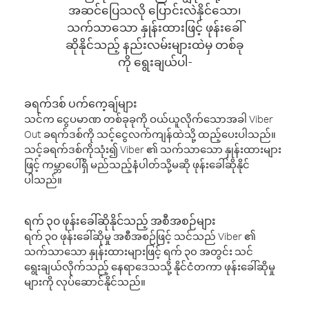
အဆင်ပြေသလို ပြောင်းလဲနိုင်သော၊
သက်သာသော နှုန်းထားဖြင့် ဖုန်းခေါ်
ဆိုနိုင်သည့် နည်းလမ်းများထဲမှ တစ်ခု
ကို ရွေးချယ်ပါ-
ခရက်ဒစ် ပက်ကေ့ချ်များ
သင်က ငွေပမာဏ တစ်ခုခုကို ဝယ်ယူလိုက်သောအခါ Viber
Out ခရက်ဒစ်ကို သင့်ငွေလက်ကျန်ထဲသို့ ထည့်ပေးပါသည်။
သင့်ခရက်ဒစ်ကိုသုံး၍ Viber ၏ သက်သာသော နှုန်းထားများ
ဖြင့် ကမ္ဘာပေါ်ရှိ မည်သည့်နံပါတ်သို့မဆို ဖုန်းခေါ်ဆိုနိုင်
ပါသည်။
ရက် ၃၀ ဖုန်းခေါ်ဆိုနိုင်သည့် အစီအစဉ်များ
ရက် ၃၀ ဖုန်းခေါ်ဆိုမှု အစီအစဉ်ဖြင့် သင်သည် Viber ၏
သက်သာသော နှုန်းထားများဖြင့် ရက် ၃၀ အတွင်း သင်
ရွေးချယ်လိုက်သည့် နေရာဒေသသို့ နိုင်ငံတကာ ဖုန်းခေါ်ဆိုမှု
များကို လုပ်ဆောင်နိုင်သည်။