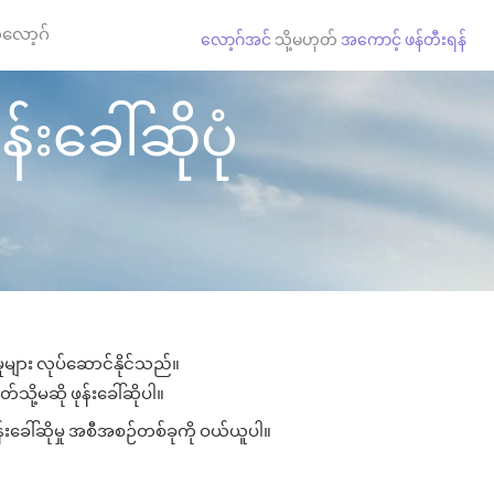
လော့ဂ်
လော့ဂ်အင်
သို့မဟုတ်
အကောင့် ဖန်တီးရန်
းခေါ်ဆိုပုံ
ှုများ လုပ်ဆောင်နိုင်သည်။
်သို့မဆို ဖုန်းခေါ်ဆိုပါ။
်းခေါ်ဆိုမှု အစီအစဉ်တစ်ခုကို ဝယ်ယူပါ။