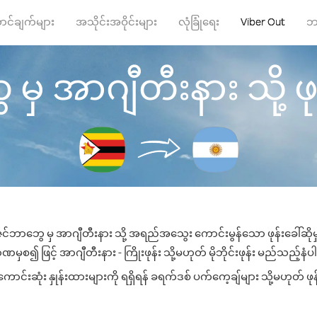
ာင်ချက်များ
အသိုင်းအဝိုင်းများ
လုံခြုံရေး
Viber Out
ဘ
ှ အာဂျီတီးနား သို့ ဖုန်
င်ဘာဘွေ မှ အာဂျီတီးနား သို့ အရည်အသွေး ကောင်းမွန်သော ဖုန်းခေါ်ဆိုမ
မှစ၍ ဖြင့် အာဂျီတီးနား - ကြိုးဖုန်း သို့မဟုတ် မိုဘိုင်းဖုန်း မည်သည့်နံပါတ
င်းဆုံး နှုန်းထားများကို ရရှိရန် ခရက်ဒစ် ပက်ကေ့ချ်များ သို့မဟုတ် ဖုန