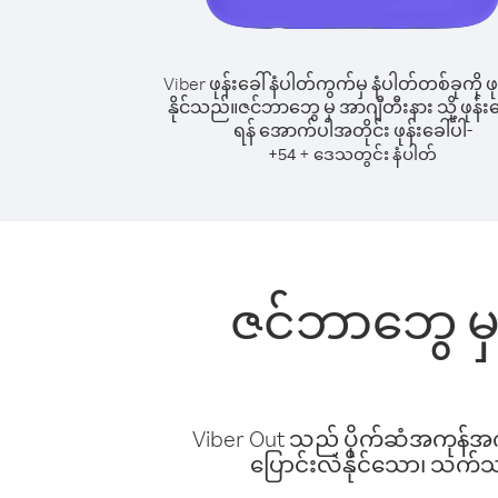
Viber ဖုန်းခေါ်နံပါတ်ကွက်မှ နံပါတ်တစ်ခုကို ဖု
နိုင်သည်။
ဇင်ဘာဘွေ မှ အာဂျီတီးနား သို့ ဖုန်းခ
ရန် အောက်ပါအတိုင်း ဖုန်းခေါ်ပါ-
+
+
54
ဒေသတွင်း နံပါတ်
ဇင်ဘာဘွေ မှ 
Viber Out သည် ပိုက်ဆံအကုန်အကျ 
ပြောင်းလဲနိုင်သော၊ သက်သာသ