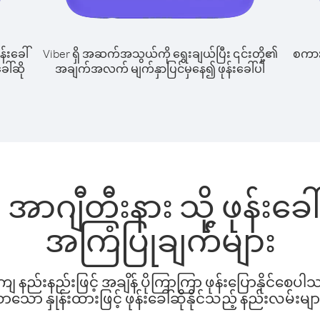
န်းခေါ်
Viber ရှိ အဆက်အသွယ်ကို ရွေးချယ်ပြီး ၎င်းတို့၏
စကားပ
ေါ်ဆို
အချက်အလက် မျက်နှာပြင်မှနေ၍ ဖုန်းခေါ်ပါ
အာဂျီတီးနား သို့ ဖုန်းခ
အကြံပြုချက်များ
နည်းနည်းဖြင့် အချိန် ပိုကြာကြာ ဖုန်းပြောနိုင်စေပ
ော နှုန်းထားဖြင့် ဖုန်းခေါ်ဆိုနိုင်သည့် နည်းလမ်းမျာ