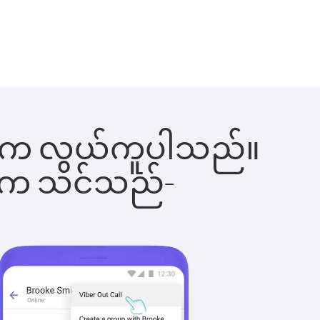
ခြင်းက လွယ်ကူပါသည်။
ိပါက သင်သည်-