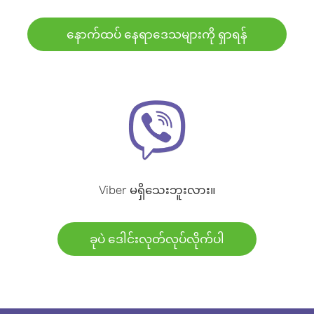
နောက်ထပ် နေရာဒေသများကို ရှာရန်
Viber မရှိသေးဘူးလား။
ခုပဲ ဒေါင်းလုတ်လုပ်လိုက်ပါ