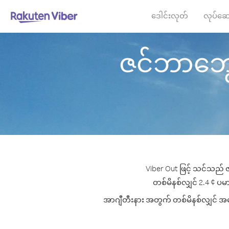
ဒေါင်းလုတ်
လုပ်ဆေ
ဇင်ဘာဘွေ မ
Viber Out ဖြင့် သင်သည် ဇ
တစ်မိနစ်လျှင် 2.4 ¢ ပမာဏ
အာဂျီတီးနား အတွက် တစ်မိနစ်လျှင် အကော