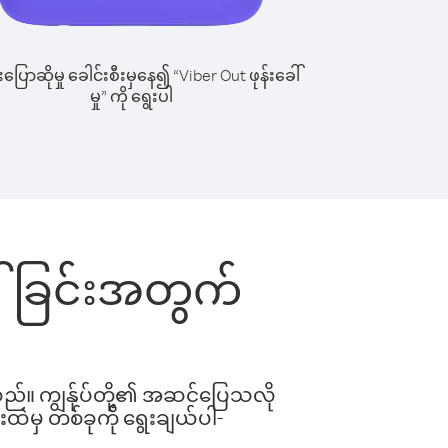
ြောဆိုမှု ခေါင်းစီးမှနေ၍ “Viber Out ဖုန်းခေါ်
မှု” ကို ရွေးပါ
ေါ်ခြင်းအတွက်
ါသည်။ ကျွန်ုပ်တို့၏ အဆင်ပြေသလို
းထဲမှ တစ်ခုကို ရွေးချယ်ပါ-