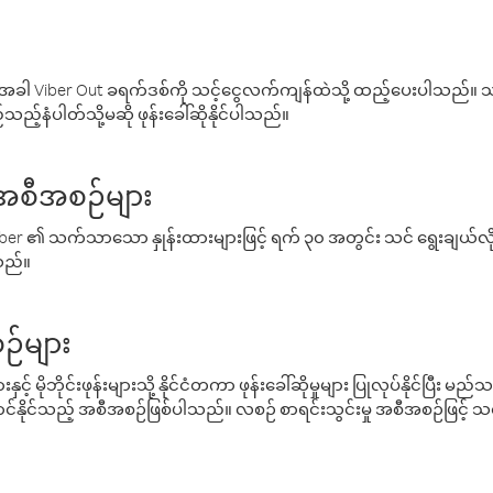
ါ Viber Out ခရက်ဒစ်ကို သင့်ငွေလက်ကျန်ထဲသို့ ထည့်ပေးပါသည်။ သင
ည့်နံပါတ်သို့မဆို ဖုန်းခေါ်ဆိုနိုင်ပါသည်။
် အစီအစဉ်များ
် Viber ၏ သက်သာသော နှုန်းထားများဖြင့် ရက် ၃၀ အတွင်း သင် ရွေးချယ်
်သည်။
ဉ်များ
့် မိုဘိုင်းဖုန်းများသို့ နိုင်ငံတကာ ဖုန်းခေါ်ဆိုမှုများ ပြုလုပ်နိုင်ပြီး
်နိုင်သည့် အစီအစဉ်ဖြစ်ပါသည်။ လစဉ် စာရင်းသွင်းမှု အစီအစဉ်ဖြင့်