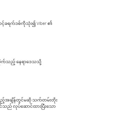
့်ခရက်ဒစ်ကိုသုံး၍ Viber ၏
လိုက်သည့် နေရာဒေသသို့
 မည်သည့်အချိန်တွင်မဆို သက်တမ်းတိုး
 သင်သည် လုပ်ဆောင်ထားပြီးသော