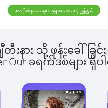
အာဂျီတီးနား အတွက် နှုန်းထားများကို ကြည့်ပါ
ဂျီတီးနား သို့ ဖုန်းခေါ်
ber Out ခရက်ဒစ်များ ရှ