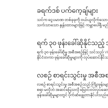
ခရက်ဒစ် ပက်ကေ့ချ်များ
သင်က ငွေပမာဏ တစ်ခုခုကို ဝယ်ယူလိုက်သောအခ
သက်သာသော နှုန်းထားများဖြင့် ကမ္ဘာပေါ်ရှိ မည်သ
ရက် ၃၀ ဖုန်းခေါ်ဆိုနိုင်သည့
ရက် ၃၀ ဖုန်းခေါ်ဆိုမှု အစီအစဉ်ဖြင့် သင်သည
နိုင်ငံတကာ ဖုန်းခေါ်ဆိုမှုများကို လုပ်ဆောင်နိုင
လစဉ် စာရင်းသွင်းမှု အစီအစ
လစဉ် စာရင်းသွင်းမှု အစီအစဉ်သည် ကြိုးဖုန်းများနှင
စရာ မလိုဘဲ အဆင်ပြေသလို ပြောင်းလဲလုပ်ဆောင
ဖုန်းခေါ်ဆိုမှုများတွင် ပိုက်ဆံချွေတာနိုင်ပါသည်။