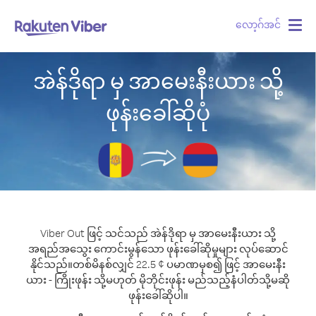
လော့ဂ်အင်
Togg
navig
အဲန်ဒိုရာ မှ အာမေးနီးယား သို့
ဖုန်းခေါ်ဆိုပုံ
Viber Out ဖြင့် သင်သည် အဲန်ဒိုရာ မှ အာမေးနီးယား သို့
အရည်အသွေး ကောင်းမွန်သော ဖုန်းခေါ်ဆိုမှုများ လုပ်ဆောင်
နိုင်သည်။
တစ်မိနစ်လျှင် 22.5 ¢ ပမာဏမှစ၍ ဖြင့် အာမေးနီး
ယား - ကြိုးဖုန်း သို့မဟုတ် မိုဘိုင်းဖုန်း မည်သည့်နံပါတ်သို့မဆို
ဖုန်းခေါ်ဆိုပါ။