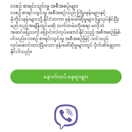
လစဉ် စာရင်းသွင်းမှု အစီအစဉ်များ
လစဉ် စာရင်းသွင်းမှု အစီအစဉ်သည် ကြိုးဖုန်းများနှင့်
မိုဘိုင်းဖုန်းများသို့ နိုင်ငံတကာ ဖုန်းခေါ်ဆိုမှုများ ပြုလုပ်နိုင်ပြီး
မည်သည့်အချိန်တွင်မဆို သက်တမ်းတိုးစရာ မလိုဘဲ
အဆင်ပြေသလို ပြောင်းလဲလုပ်ဆောင်နိုင်သည့် အစီအစဉ်ဖြစ်
ပါသည်။ လစဉ် စာရင်းသွင်းမှု အစီအစဉ်ဖြင့် သင်သည်
လုပ်ဆောင်ထားပြီးသော ဖုန်းခေါ်ဆိုမှုများတွင် ပိုက်ဆံချွေတာ
နိုင်ပါသည်။
နောက်ထပ် နေရာများ