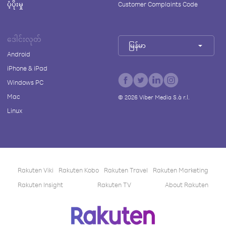
ပံ့ပိုးမှု
Customer Complaints Code
ဒေါင်းလုတ်
မြန်မာ
Android
iPhone & iPad
Windows PC
Mac
©
2026
Viber Media S.à r.l.
Linux
Rakuten Viki
Rakuten Kobo
Rakuten Travel
Rakuten Marketing
Rakuten Insight
Rakuten TV
About Rakuten