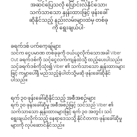
အဆင်ပြေသလို ပြောင်းလဲနိုင်သော၊
သက်သာသော နှုန်းထားဖြင့် ဖုန်းခေါ်
ဆိုနိုင်သည့် နည်းလမ်းများထဲမှ တစ်ခု
ကို ရွေးချယ်ပါ-
ခရက်ဒစ် ပက်ကေ့ချ်များ
သင်က ငွေပမာဏ တစ်ခုခုကို ဝယ်ယူလိုက်သောအခါ Viber
Out ခရက်ဒစ်ကို သင့်ငွေလက်ကျန်ထဲသို့ ထည့်ပေးပါသည်။
သင့်ခရက်ဒစ်ကိုသုံး၍ Viber ၏ သက်သာသော နှုန်းထားများ
ဖြင့် ကမ္ဘာပေါ်ရှိ မည်သည့်နံပါတ်သို့မဆို ဖုန်းခေါ်ဆိုနိုင်
ပါသည်။
ရက် ၃၀ ဖုန်းခေါ်ဆိုနိုင်သည့် အစီအစဉ်များ
ရက် ၃၀ ဖုန်းခေါ်ဆိုမှု အစီအစဉ်ဖြင့် သင်သည် Viber ၏
သက်သာသော နှုန်းထားများဖြင့် ရက် ၃၀ အတွင်း သင်
ရွေးချယ်လိုက်သည့် နေရာဒေသသို့ နိုင်ငံတကာ ဖုန်းခေါ်ဆိုမှု
များကို လုပ်ဆောင်နိုင်သည်။