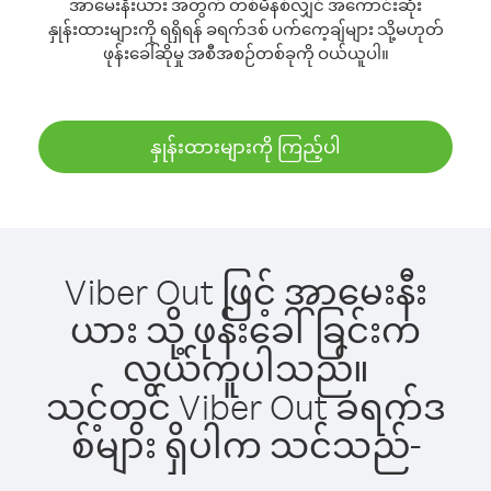
အာမေးနီးယား အတွက် တစ်မိနစ်လျှင် အကောင်းဆုံး
နှုန်းထားများကို ရရှိရန် ခရက်ဒစ် ပက်ကေ့ချ်များ သို့မဟုတ်
ဖုန်းခေါ်ဆိုမှု အစီအစဉ်တစ်ခုကို ဝယ်ယူပါ။
နှုန်းထားများကို ကြည့်ပါ
Viber Out ဖြင့် အာမေးနီး
ယား သို့ ဖုန်းခေါ်ခြင်းက
လွယ်ကူပါသည်။
သင့်တွင် Viber Out ခရက်ဒ
စ်များ ရှိပါက သင်သည်-