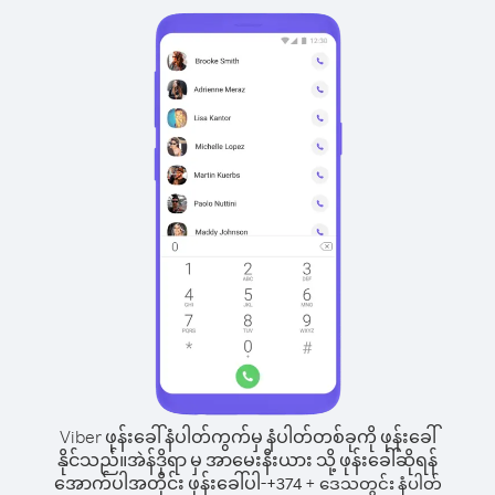
Viber ဖုန်းခေါ်နံပါတ်ကွက်မှ နံပါတ်တစ်ခုကို ဖုန်းခေါ်
နိုင်သည်။
အဲန်ဒိုရာ မှ အာမေးနီးယား သို့ ဖုန်းခေါ်ဆိုရန်
အောက်ပါအတိုင်း ဖုန်းခေါ်ပါ-
+
+
374
ဒေသတွင်း နံပါတ်