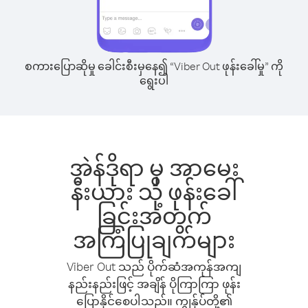
စကားပြောဆိုမှု ခေါင်းစီးမှနေ၍ “Viber Out ဖုန်းခေါ်မှု” ကို
ရွေးပါ
အဲန်ဒိုရာ မှ အာမေး
နီးယား သို့ ဖုန်းခေါ်
ခြင်းအတွက်
အကြံပြုချက်များ
Viber Out သည် ပိုက်ဆံအကုန်အကျ
နည်းနည်းဖြင့် အချိန် ပိုကြာကြာ ဖုန်း
ပြောနိုင်စေပါသည်။ ကျွန်ုပ်တို့၏