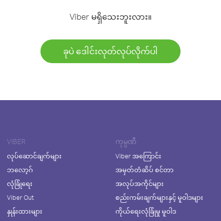
Viber မရှိသေးဘူးလား။
ခုပဲ ဒေါင်းလုတ်လုပ်လိုက်ပါ
VIBER
ကုမ္ပဏီ
လုပ်ဆောင်ချက်များ
Viber အကြောင်း
ဘလော့ဂ်
အမှတ်တံဆိပ် စင်တာ
လုံခြုံရေး
အလုပ်အကိုင်များ
Viber Out
စည်းကမ်းချက်များနှင့် မူဝါဒများ
နှုန်းထားများ
ကိုယ်ရေးလုံခြုံမှု မူဝါဒ