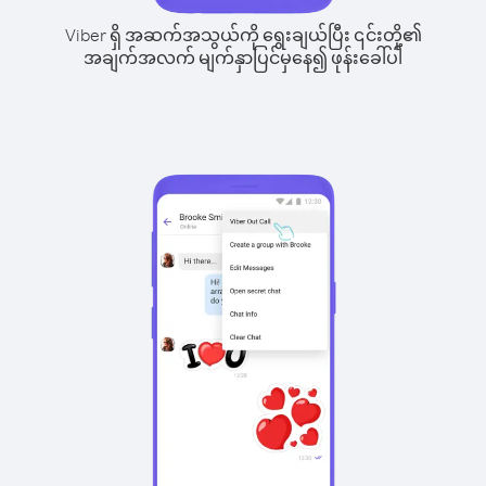
Viber ရှိ အဆက်အသွယ်ကို ရွေးချယ်ပြီး ၎င်းတို့၏
အချက်အလက် မျက်နှာပြင်မှနေ၍ ဖုန်းခေါ်ပါ