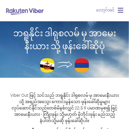
လော့ဂ်အင်
Togg
navig
ဘရူနိုင်း ဒါရုစလမ် မှ အာမေး
နီးယား သို့ ဖုန်းခေါ်ဆိုပုံ
Viber Out ဖြင့် သင်သည် ဘရူနိုင်း ဒါရုစလမ် မှ အာမေးနီးယား
သို့ အရည်အသွေး ကောင်းမွန်သော ဖုန်းခေါ်ဆိုမှုများ
လုပ်ဆောင်နိုင်သည်။
တစ်မိနစ်လျှင် 22.5 ¢ ပမာဏမှစ၍ ဖြင့်
အာမေးနီးယား - ကြိုးဖုန်း သို့မဟုတ် မိုဘိုင်းဖုန်း မည်သည့်
နံပါတ်သို့မဆို ဖုန်းခေါ်ဆိုပါ။