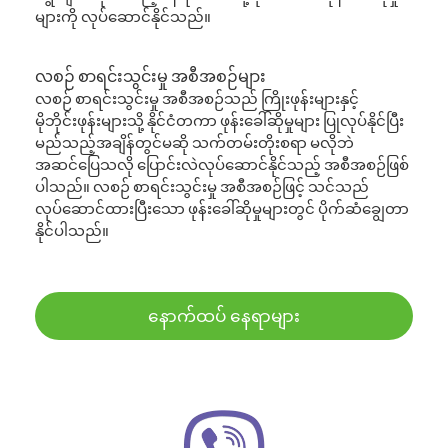
များကို လုပ်ဆောင်နိုင်သည်။
လစဉ် စာရင်းသွင်းမှု အစီအစဉ်များ
လစဉ် စာရင်းသွင်းမှု အစီအစဉ်သည် ကြိုးဖုန်းများနှင့်
မိုဘိုင်းဖုန်းများသို့ နိုင်ငံတကာ ဖုန်းခေါ်ဆိုမှုများ ပြုလုပ်နိုင်ပြီး
မည်သည့်အချိန်တွင်မဆို သက်တမ်းတိုးစရာ မလိုဘဲ
အဆင်ပြေသလို ပြောင်းလဲလုပ်ဆောင်နိုင်သည့် အစီအစဉ်ဖြစ်
ပါသည်။ လစဉ် စာရင်းသွင်းမှု အစီအစဉ်ဖြင့် သင်သည်
လုပ်ဆောင်ထားပြီးသော ဖုန်းခေါ်ဆိုမှုများတွင် ပိုက်ဆံချွေတာ
နိုင်ပါသည်။
နောက်ထပ် နေရာများ