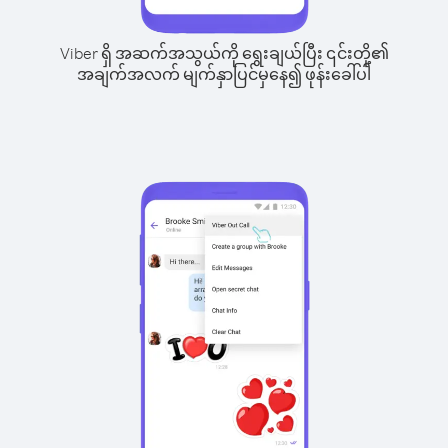
Viber ရှိ အဆက်အသွယ်ကို ရွေးချယ်ပြီး ၎င်းတို့၏
အချက်အလက် မျက်နှာပြင်မှနေ၍ ဖုန်းခေါ်ပါ