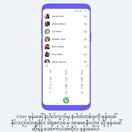
Viber ဖုန်းခေါ်နံပါတ်ကွက်မှ နံပါတ်တစ်ခုကို ဖုန်းခေါ်
နိုင်သည်။
ဘရူနိုင်း ဒါရုစလမ် မှ အာမေးနီးယား သို့ ဖုန်းခေါ်
ဆိုရန် အောက်ပါအတိုင်း ဖုန်းခေါ်ပါ-