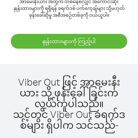
အာမေးနီးယား အတွက် တစ်မိနစ်လျှင် အကောင်းဆုံး
နှုန်းထားများကို ရရှိရန် ခရက်ဒစ် ပက်ကေ့ချ်များ သို့မဟုတ်
ဖုန်းခေါ်ဆိုမှု အစီအစဉ်တစ်ခုကို ဝယ်ယူပါ။
နှုန်းထားများကို ကြည့်ပါ
Viber Out ဖြင့် အာမေးနီး
ယား သို့ ဖုန်းခေါ်ခြင်းက
လွယ်ကူပါသည်။
သင့်တွင် Viber Out ခရက်ဒ
စ်များ ရှိပါက သင်သည်-