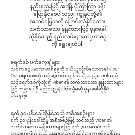
နည်းနည်းဖြင့် အချိန် ပိုကြာကြာ ဖုန်း
ပြောနိုင်စေပါသည်။ ကျွန်ုပ်တို့၏
အဆင်ပြေသလို ပြောင်းလဲနိုင်သော၊
သက်သာသော နှုန်းထားဖြင့် ဖုန်းခေါ်
ဆိုနိုင်သည့် နည်းလမ်းများထဲမှ တစ်ခု
ကို ရွေးချယ်ပါ-
ခရက်ဒစ် ပက်ကေ့ချ်များ
သင်က ငွေပမာဏ တစ်ခုခုကို ဝယ်ယူလိုက်သောအခါ Viber
Out ခရက်ဒစ်ကို သင့်ငွေလက်ကျန်ထဲသို့ ထည့်ပေးပါသည်။
သင့်ခရက်ဒစ်ကိုသုံး၍ Viber ၏ သက်သာသော နှုန်းထားများ
ဖြင့် ကမ္ဘာပေါ်ရှိ မည်သည့်နံပါတ်သို့မဆို ဖုန်းခေါ်ဆိုနိုင်
ပါသည်။
ရက် ၃၀ ဖုန်းခေါ်ဆိုနိုင်သည့် အစီအစဉ်များ
ရက် ၃၀ ဖုန်းခေါ်ဆိုမှု အစီအစဉ်ဖြင့် သင်သည် Viber ၏
သက်သာသော နှုန်းထားများဖြင့် ရက် ၃၀ အတွင်း သင်
ရွေးချယ်လိုက်သည့် နေရာဒေသသို့ နိုင်ငံတကာ ဖုန်းခေါ်ဆိုမှု