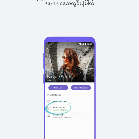
+
+
374
ဒေသတွင်း နံပါတ်