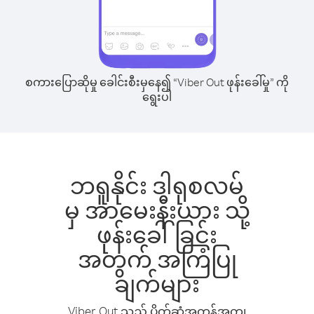
စကားပြောဆိုမှု ခေါင်းစီးမှနေ၍ “Viber Out ဖုန်းခေါ်မှု” ကို
ရွေးပါ
ဘရူနိုင်း ဒါရုစလမ်
မှ အာမေးနီးယား သို့
ဖုန်းခေါ်ခြင်း
အတွက် အကြံပြု
ချက်များ
Viber Out သည် ပိုက်ဆံအကုန်အကျ