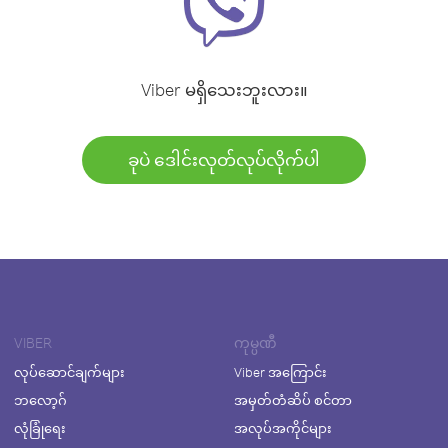
Viber မရှိသေးဘူးလား။
ခုပဲ ဒေါင်းလုတ်လုပ်လိုက်ပါ
VIBER
ကုမ္ပဏီ
လုပ်ဆောင်ချက်များ
Viber အကြောင်း
ဘလော့ဂ်
အမှတ်တံဆိပ် စင်တာ
လုံခြုံရေး
အလုပ်အကိုင်များ