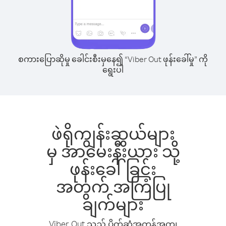
စကားပြောဆိုမှု ခေါင်းစီးမှနေ၍ “Viber Out ဖုန်းခေါ်မှု” ကို
ရွေးပါ
ဖဲရိုကျွန်းဆွယ်များ
မှ အာမေးနီးယား သို့
ဖုန်းခေါ်ခြင်း
အတွက် အကြံပြု
ချက်များ
Viber Out သည် ပိုက်ဆံအကုန်အကျ