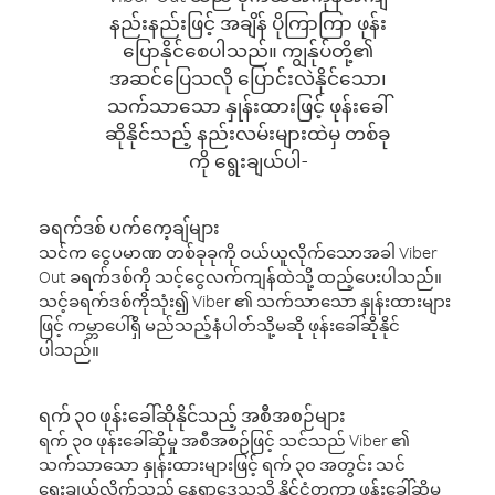
နည်းနည်းဖြင့် အချိန် ပိုကြာကြာ ဖုန်း
ပြောနိုင်စေပါသည်။ ကျွန်ုပ်တို့၏
အဆင်ပြေသလို ပြောင်းလဲနိုင်သော၊
သက်သာသော နှုန်းထားဖြင့် ဖုန်းခေါ်
ဆိုနိုင်သည့် နည်းလမ်းများထဲမှ တစ်ခု
ကို ရွေးချယ်ပါ-
ခရက်ဒစ် ပက်ကေ့ချ်များ
သင်က ငွေပမာဏ တစ်ခုခုကို ဝယ်ယူလိုက်သောအခါ Viber
Out ခရက်ဒစ်ကို သင့်ငွေလက်ကျန်ထဲသို့ ထည့်ပေးပါသည်။
သင့်ခရက်ဒစ်ကိုသုံး၍ Viber ၏ သက်သာသော နှုန်းထားများ
ဖြင့် ကမ္ဘာပေါ်ရှိ မည်သည့်နံပါတ်သို့မဆို ဖုန်းခေါ်ဆိုနိုင်
ပါသည်။
ရက် ၃၀ ဖုန်းခေါ်ဆိုနိုင်သည့် အစီအစဉ်များ
ရက် ၃၀ ဖုန်းခေါ်ဆိုမှု အစီအစဉ်ဖြင့် သင်သည် Viber ၏
သက်သာသော နှုန်းထားများဖြင့် ရက် ၃၀ အတွင်း သင်
ရွေးချယ်လိုက်သည့် နေရာဒေသသို့ နိုင်ငံတကာ ဖုန်းခေါ်ဆိုမှု