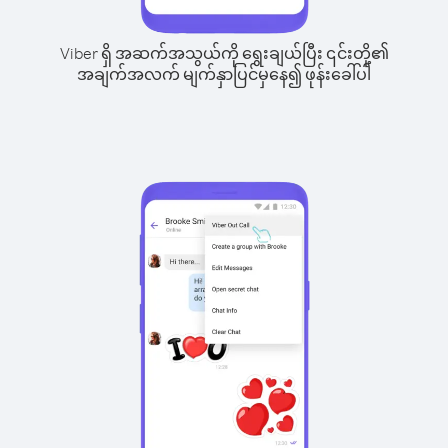
Viber ရှိ အဆက်အသွယ်ကို ရွေးချယ်ပြီး ၎င်းတို့၏
အချက်အလက် မျက်နှာပြင်မှနေ၍ ဖုန်းခေါ်ပါ