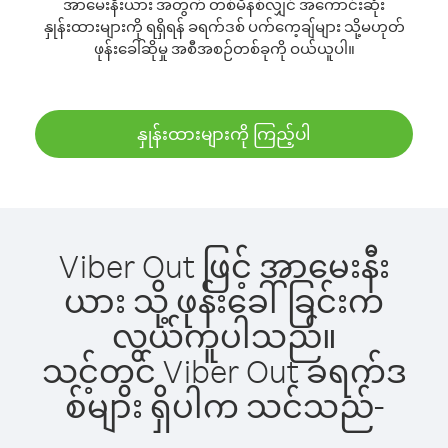
အာမေးနီးယား အတွက် တစ်မိနစ်လျှင် အကောင်းဆုံး
နှုန်းထားများကို ရရှိရန် ခရက်ဒစ် ပက်ကေ့ချ်များ သို့မဟုတ်
ဖုန်းခေါ်ဆိုမှု အစီအစဉ်တစ်ခုကို ဝယ်ယူပါ။
နှုန်းထားများကို ကြည့်ပါ
Viber Out ဖြင့် အာမေးနီး
ယား သို့ ဖုန်းခေါ်ခြင်းက
လွယ်ကူပါသည်။
သင့်တွင် Viber Out ခရက်ဒ
စ်များ ရှိပါက သင်သည်-