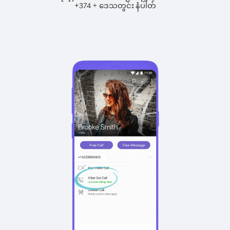
+
+
374
ဒေသတွင်း နံပါတ်