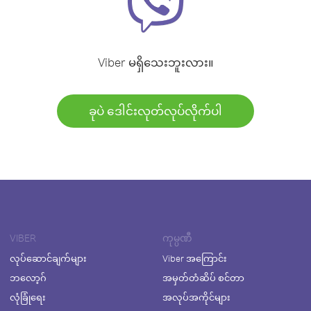
Viber မရှိသေးဘူးလား။
ခုပဲ ဒေါင်းလုတ်လုပ်လိုက်ပါ
VIBER
ကုမ္ပဏီ
လုပ်ဆောင်ချက်များ
Viber အကြောင်း
ဘလော့ဂ်
အမှတ်တံဆိပ် စင်တာ
လုံခြုံရေး
အလုပ်အကိုင်များ