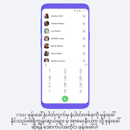
Viber ဖုန်းခေါ်နံပါတ်ကွက်မှ နံပါတ်တစ်ခုကို ဖုန်းခေါ်
နိုင်သည်။
ဖဲရိုကျွန်းဆွယ်များ မှ အာမေးနီးယား သို့ ဖုန်းခေါ်
ဆိုရန် အောက်ပါအတိုင်း ဖုန်းခေါ်ပါ-