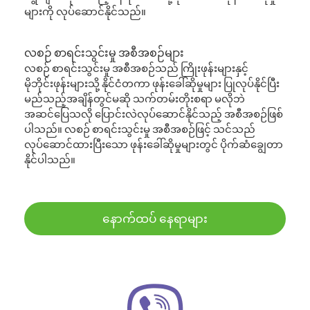
များကို လုပ်ဆောင်နိုင်သည်။
လစဉ် စာရင်းသွင်းမှု အစီအစဉ်များ
လစဉ် စာရင်းသွင်းမှု အစီအစဉ်သည် ကြိုးဖုန်းများနှင့်
မိုဘိုင်းဖုန်းများသို့ နိုင်ငံတကာ ဖုန်းခေါ်ဆိုမှုများ ပြုလုပ်နိုင်ပြီး
မည်သည့်အချိန်တွင်မဆို သက်တမ်းတိုးစရာ မလိုဘဲ
အဆင်ပြေသလို ပြောင်းလဲလုပ်ဆောင်နိုင်သည့် အစီအစဉ်ဖြစ်
ပါသည်။ လစဉ် စာရင်းသွင်းမှု အစီအစဉ်ဖြင့် သင်သည်
လုပ်ဆောင်ထားပြီးသော ဖုန်းခေါ်ဆိုမှုများတွင် ပိုက်ဆံချွေတာ
နိုင်ပါသည်။
နောက်ထပ် နေရာများ