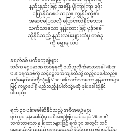
နည်းနည်းဖြင့် အချိန် ပိုကြာကြာ ဖုန်း
ပြောနိုင်စေပါသည်။ ကျွန်ုပ်တို့၏
အဆင်ပြေသလို ပြောင်းလဲနိုင်သော၊
သက်သာသော နှုန်းထားဖြင့် ဖုန်းခေါ်
ဆိုနိုင်သည့် နည်းလမ်းများထဲမှ တစ်ခု
ကို ရွေးချယ်ပါ-
ခရက်ဒစ် ပက်ကေ့ချ်များ
သင်က ငွေပမာဏ တစ်ခုခုကို ဝယ်ယူလိုက်သောအခါ Viber
Out ခရက်ဒစ်ကို သင့်ငွေလက်ကျန်ထဲသို့ ထည့်ပေးပါသည်။
သင့်ခရက်ဒစ်ကိုသုံး၍ Viber ၏ သက်သာသော နှုန်းထားများ
ဖြင့် ကမ္ဘာပေါ်ရှိ မည်သည့်နံပါတ်သို့မဆို ဖုန်းခေါ်ဆိုနိုင်
ပါသည်။
ရက် ၃၀ ဖုန်းခေါ်ဆိုနိုင်သည့် အစီအစဉ်များ
ရက် ၃၀ ဖုန်းခေါ်ဆိုမှု အစီအစဉ်ဖြင့် သင်သည် Viber ၏
သက်သာသော နှုန်းထားများဖြင့် ရက် ၃၀ အတွင်း သင်
ရွေးချယ်လိုက်သည့် နေရာဒေသသို့ နိုင်ငံတကာ ဖုန်းခေါ်ဆိုမှု