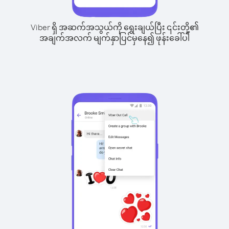
Viber ရှိ အဆက်အသွယ်ကို ရွေးချယ်ပြီး ၎င်းတို့၏
အချက်အလက် မျက်နှာပြင်မှနေ၍ ဖုန်းခေါ်ပါ