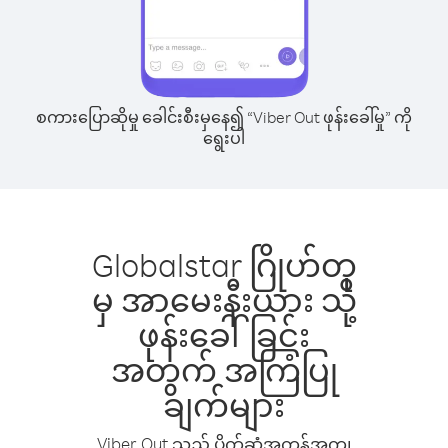
စကားပြောဆိုမှု ခေါင်းစီးမှနေ၍ “Viber Out ဖုန်းခေါ်မှု” ကို
ရွေးပါ
Globalstar ဂြိုဟ်တု
မှ အာမေးနီးယား သို့
ဖုန်းခေါ်ခြင်း
အတွက် အကြံပြု
ချက်များ
Viber Out သည် ပိုက်ဆံအကုန်အကျ