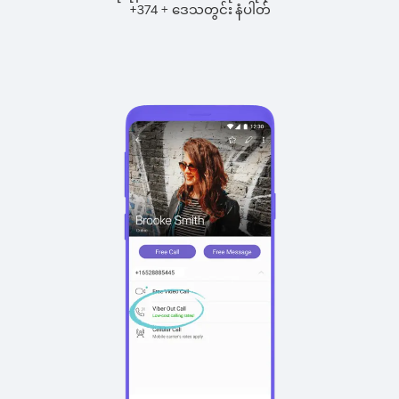
+
+
374
ဒေသတွင်း နံပါတ်