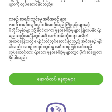
များကို လုပ်ဆောင်နိုင်သည်။
လစဉ် စာရင်းသွင်းမှု အစီအစဉ်များ
လစဉ် စာရင်းသွင်းမှု အစီအစဉ်သည် ကြိုးဖုန်းများနှင့်
မိုဘိုင်းဖုန်းများသို့ နိုင်ငံတကာ ဖုန်းခေါ်ဆိုမှုများ ပြုလုပ်နိုင်ပြီး
မည်သည့်အချိန်တွင်မဆို သက်တမ်းတိုးစရာ မလိုဘဲ
အဆင်ပြေသလို ပြောင်းလဲလုပ်ဆောင်နိုင်သည့် အစီအစဉ်ဖြစ်
ပါသည်။ လစဉ် စာရင်းသွင်းမှု အစီအစဉ်ဖြင့် သင်သည်
လုပ်ဆောင်ထားပြီးသော ဖုန်းခေါ်ဆိုမှုများတွင် ပိုက်ဆံချွေတာ
နိုင်ပါသည်။
နောက်ထပ် နေရာများ