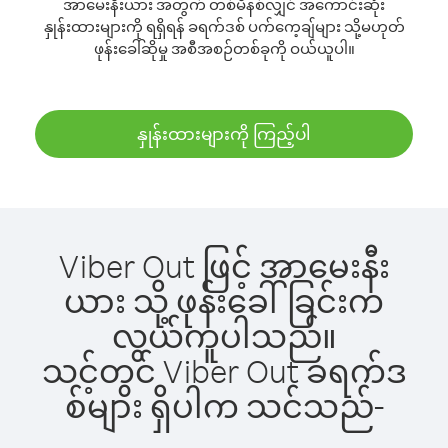
အာမေးနီးယား အတွက် တစ်မိနစ်လျှင် အကောင်းဆုံး
နှုန်းထားများကို ရရှိရန် ခရက်ဒစ် ပက်ကေ့ချ်များ သို့မဟုတ်
ဖုန်းခေါ်ဆိုမှု အစီအစဉ်တစ်ခုကို ဝယ်ယူပါ။
နှုန်းထားများကို ကြည့်ပါ
Viber Out ဖြင့် အာမေးနီး
ယား သို့ ဖုန်းခေါ်ခြင်းက
လွယ်ကူပါသည်။
သင့်တွင် Viber Out ခရက်ဒ
စ်များ ရှိပါက သင်သည်-