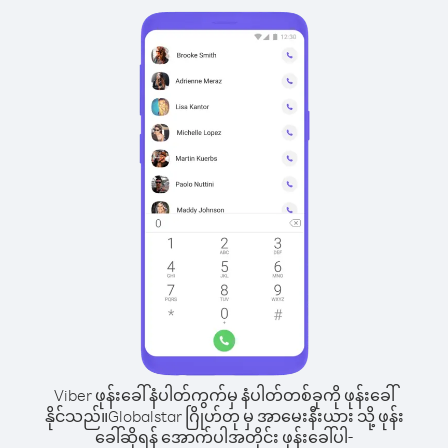
Viber ဖုန်းခေါ်နံပါတ်ကွက်မှ နံပါတ်တစ်ခုကို ဖုန်းခေါ်
နိုင်သည်။
Globalstar ဂြိုဟ်တု မှ အာမေးနီးယား သို့ ဖုန်း
ခေါ်ဆိုရန် အောက်ပါအတိုင်း ဖုန်းခေါ်ပါ-