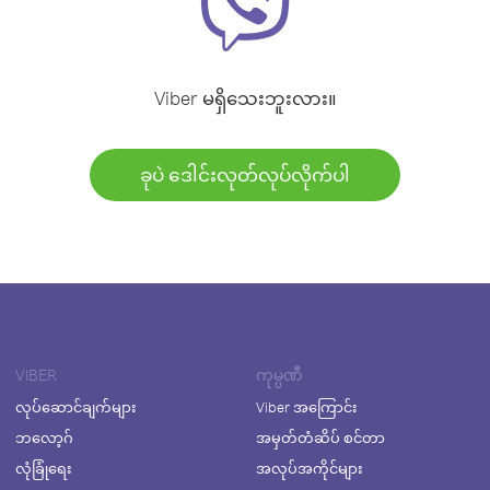
Viber မရှိသေးဘူးလား။
ခုပဲ ဒေါင်းလုတ်လုပ်လိုက်ပါ
VIBER
ကုမ္ပဏီ
လုပ်ဆောင်ချက်များ
Viber အကြောင်း
ဘလော့ဂ်
အမှတ်တံဆိပ် စင်တာ
လုံခြုံရေး
အလုပ်အကိုင်များ