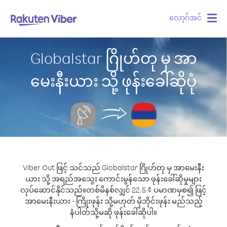
လော့ဂ်အင်
Togg
navig
Globalstar ဂြိုဟ်တု မှ အာ
မေးနီးယား သို့ ဖုန်းခေါ်ဆိုပုံ
Viber Out ဖြင့် သင်သည် Globalstar ဂြိုဟ်တု မှ အာမေးနီး
ယား သို့ အရည်အသွေး ကောင်းမွန်သော ဖုန်းခေါ်ဆိုမှုများ
လုပ်ဆောင်နိုင်သည်။
တစ်မိနစ်လျှင် 22.5 ¢ ပမာဏမှစ၍ ဖြင့်
အာမေးနီးယား - ကြိုးဖုန်း သို့မဟုတ် မိုဘိုင်းဖုန်း မည်သည့်
နံပါတ်သို့မဆို ဖုန်းခေါ်ဆိုပါ။