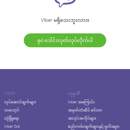
Viber မရှိသေးဘူးလား။
ခုပဲ ဒေါင်းလုတ်လုပ်လိုက်ပါ
VIBER
ကုမ္ပဏီ
လုပ်ဆောင်ချက်များ
Viber အကြောင်း
ဘလော့ဂ်
အမှတ်တံဆိပ် စင်တာ
လုံခြုံရေး
အလုပ်အကိုင်များ
Viber Out
စည်းကမ်းချက်များနှင့် မူဝါဒများ