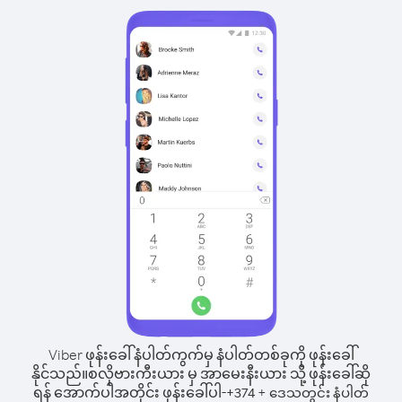
Viber ဖုန်းခေါ်နံပါတ်ကွက်မှ နံပါတ်တစ်ခုကို ဖုန်းခေါ်
နိုင်သည်။
စလိုဗားကီးယား မှ အာမေးနီးယား သို့ ဖုန်းခေါ်ဆို
ရန် အောက်ပါအတိုင်း ဖုန်းခေါ်ပါ-
+
+
374
ဒေသတွင်း နံပါတ်