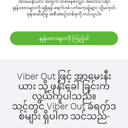
အာမေးနီးယား အတွက် တစ်မိနစ်လျှင် အကောင်းဆုံး
နှုန်းထားများကို ရရှိရန် ခရက်ဒစ် ပက်ကေ့ချ်များ သို့မဟုတ်
ဖုန်းခေါ်ဆိုမှု အစီအစဉ်တစ်ခုကို ဝယ်ယူပါ။
နှုန်းထားများကို ကြည့်ပါ
Viber Out ဖြင့် အာမေးနီး
ယား သို့ ဖုန်းခေါ်ခြင်းက
လွယ်ကူပါသည်။
သင့်တွင် Viber Out ခရက်ဒ
စ်များ ရှိပါက သင်သည်-