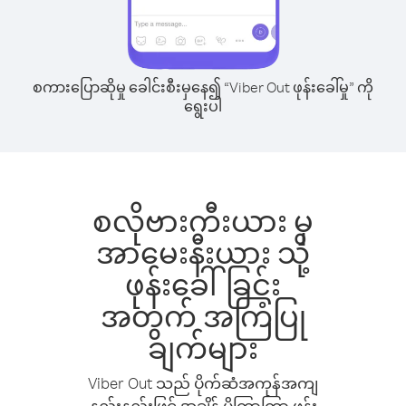
စကားပြောဆိုမှု ခေါင်းစီးမှနေ၍ “Viber Out ဖုန်းခေါ်မှု” ကို
ရွေးပါ
စလိုဗားကီးယား မှ
အာမေးနီးယား သို့
ဖုန်းခေါ်ခြင်း
အတွက် အကြံပြု
ချက်များ
Viber Out သည် ပိုက်ဆံအကုန်အကျ
နည်းနည်းဖြင့် အချိန် ပိုကြာကြာ ဖုန်း