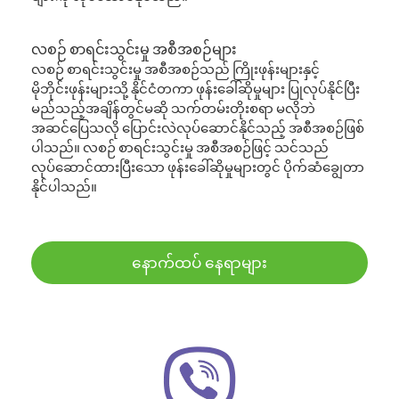
လစဉ် စာရင်းသွင်းမှု အစီအစဉ်များ
လစဉ် စာရင်းသွင်းမှု အစီအစဉ်သည် ကြိုးဖုန်းများနှင့်
မိုဘိုင်းဖုန်းများသို့ နိုင်ငံတကာ ဖုန်းခေါ်ဆိုမှုများ ပြုလုပ်နိုင်ပြီး
မည်သည့်အချိန်တွင်မဆို သက်တမ်းတိုးစရာ မလိုဘဲ
အဆင်ပြေသလို ပြောင်းလဲလုပ်ဆောင်နိုင်သည့် အစီအစဉ်ဖြစ်
ပါသည်။ လစဉ် စာရင်းသွင်းမှု အစီအစဉ်ဖြင့် သင်သည်
လုပ်ဆောင်ထားပြီးသော ဖုန်းခေါ်ဆိုမှုများတွင် ပိုက်ဆံချွေတာ
နိုင်ပါသည်။
နောက်ထပ် နေရာများ