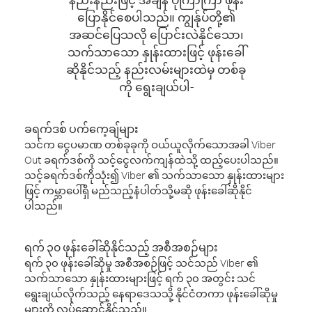
ပြောနိုင်စေပါသည်။ ကျွန်ုပ်တို့၏
အဆင်ပြေသလို ပြောင်းလဲနိုင်သော၊
သက်သာသော နှုန်းထားဖြင့် ဖုန်းခေါ်
ဆိုနိုင်သည့် နည်းလမ်းများထဲမှ တစ်ခု
ကို ရွေးချယ်ပါ-
ခရက်ဒစ် ပက်ကေ့ချ်များ
သင်က ငွေပမာဏ တစ်ခုခုကို ဝယ်ယူလိုက်သောအခါ Viber
Out ခရက်ဒစ်ကို သင့်ငွေလက်ကျန်ထဲသို့ ထည့်ပေးပါသည်။
သင့်ခရက်ဒစ်ကိုသုံး၍ Viber ၏ သက်သာသော နှုန်းထားများ
ဖြင့် ကမ္ဘာပေါ်ရှိ မည်သည့်နံပါတ်သို့မဆို ဖုန်းခေါ်ဆိုနိုင်
ပါသည်။
ရက် ၃၀ ဖုန်းခေါ်ဆိုနိုင်သည့် အစီအစဉ်များ
ရက် ၃၀ ဖုန်းခေါ်ဆိုမှု အစီအစဉ်ဖြင့် သင်သည် Viber ၏
သက်သာသော နှုန်းထားများဖြင့် ရက် ၃၀ အတွင်း သင်
ရွေးချယ်လိုက်သည့် နေရာဒေသသို့ နိုင်ငံတကာ ဖုန်းခေါ်ဆိုမှု
များကို လုပ်ဆောင်နိုင်သည်။