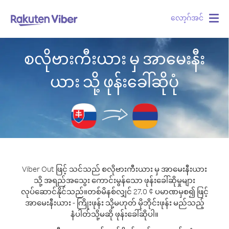
လော့ဂ်အင်
Togg
navig
စလိုဗားကီးယား မှ အာမေးနီး
ယား သို့ ဖုန်းခေါ်ဆိုပုံ
Viber Out ဖြင့် သင်သည် စလိုဗားကီးယား မှ အာမေးနီးယား
သို့ အရည်အသွေး ကောင်းမွန်သော ဖုန်းခေါ်ဆိုမှုများ
လုပ်ဆောင်နိုင်သည်။
တစ်မိနစ်လျှင် 27.0 ¢ ပမာဏမှစ၍ ဖြင့်
အာမေးနီးယား - ကြိုးဖုန်း သို့မဟုတ် မိုဘိုင်းဖုန်း မည်သည့်
နံပါတ်သို့မဆို ဖုန်းခေါ်ဆိုပါ။