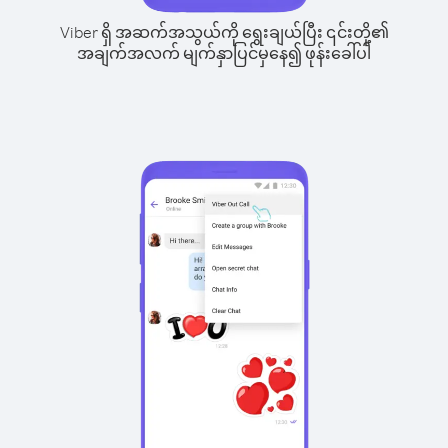
Viber ရှိ အဆက်အသွယ်ကို ရွေးချယ်ပြီး ၎င်းတို့၏
အချက်အလက် မျက်နှာပြင်မှနေ၍ ဖုန်းခေါ်ပါ