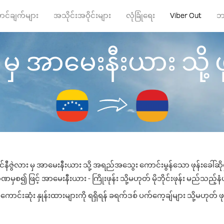
ာင်ချက်များ
အသိုင်းအဝိုင်းများ
လုံခြုံရေး
Viber Out
ဘ
 မှ အာမေးနီးယား သို့ ဖုန
င်နီဇွဲလား မှ အာမေးနီးယား သို့ အရည်အသွေး ကောင်းမွန်သော ဖုန်းခေါ်ဆိုမ
မှစ၍ ဖြင့် အာမေးနီးယား - ကြိုးဖုန်း သို့မဟုတ် မိုဘိုင်းဖုန်း မည်သည့်နံပါ
်းဆုံး နှုန်းထားများကို ရရှိရန် ခရက်ဒစ် ပက်ကေ့ချ်များ သို့မဟုတ် ဖု