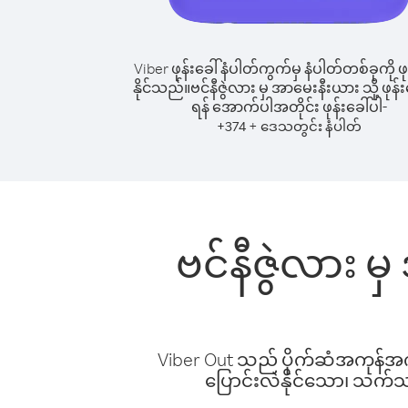
Viber ဖုန်းခေါ်နံပါတ်ကွက်မှ နံပါတ်တစ်ခုကို ဖု
နိုင်သည်။
ဗင်နီဇွဲလား မှ အာမေးနီးယား သို့ ဖုန်း
ရန် အောက်ပါအတိုင်း ဖုန်းခေါ်ပါ-
+
+
374
ဒေသတွင်း နံပါတ်
ဗင်နီဇွဲလား မ
Viber Out သည် ပိုက်ဆံအကုန်အကျ 
ပြောင်းလဲနိုင်သော၊ သက်သာသ