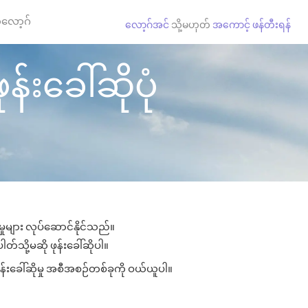
လော့ဂ်
လော့ဂ်အင်
သို့မဟုတ်
အကောင့် ဖန်တီးရန်
်းခေါ်ဆိုပုံ
ှုများ လုပ်ဆောင်နိုင်သည်။
တ်သို့မဆို ဖုန်းခေါ်ဆိုပါ။
န်းခေါ်ဆိုမှု အစီအစဉ်တစ်ခုကို ဝယ်ယူပါ။