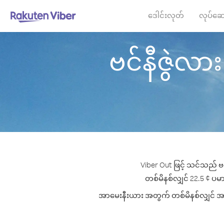
ဒေါင်းလုတ်
လုပ်ဆေ
ဗင်နီဇွဲလား
Viber Out ဖြင့် သင်သည် ဗ
တစ်မိနစ်လျှင် 22.5 ¢ ပမာဏ
အာမေးနီးယား အတွက် တစ်မိနစ်လျှင် အကောင