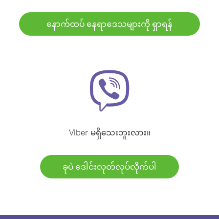
နောက်ထပ် နေရာဒေသများကို ရှာရန်
Viber မရှိသေးဘူးလား။
ခုပဲ ဒေါင်းလုတ်လုပ်လိုက်ပါ