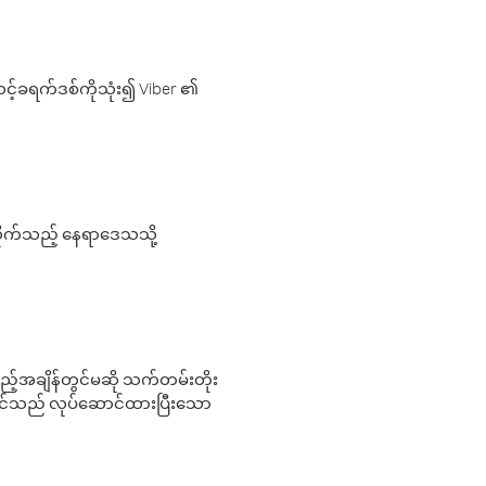
့်ခရက်ဒစ်ကိုသုံး၍ Viber ၏
လိုက်သည့် နေရာဒေသသို့
 မည်သည့်အချိန်တွင်မဆို သက်တမ်းတိုး
 သင်သည် လုပ်ဆောင်ထားပြီးသော