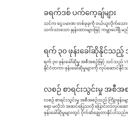
ခရက်ဒစ် ပက်ကေ့ချ်များ
သင်က ငွေပမာဏ တစ်ခုခုကို ဝယ်ယူလိုက်သောအခ
သက်သာသော နှုန်းထားများဖြင့် ကမ္ဘာပေါ်ရှိ မည်သ
ရက် ၃၀ ဖုန်းခေါ်ဆိုနိုင်သည့
ရက် ၃၀ ဖုန်းခေါ်ဆိုမှု အစီအစဉ်ဖြင့် သင်သည
နိုင်ငံတကာ ဖုန်းခေါ်ဆိုမှုများကို လုပ်ဆောင်နိုင
လစဉ် စာရင်းသွင်းမှု အစီအစ
လစဉ် စာရင်းသွင်းမှု အစီအစဉ်သည် ကြိုးဖုန်းများနှင
စရာ မလိုဘဲ အဆင်ပြေသလို ပြောင်းလဲလုပ်ဆောင
ဖုန်းခေါ်ဆိုမှုများတွင် ပိုက်ဆံချွေတာနိုင်ပါသည်။