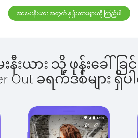
အာမေးနီးယား အတွက် နှုန်းထားများကို ကြည့်ပါ
ေးနီးယား သို့ ဖုန်းခေါ
ber Out ခရက်ဒစ်များ ရှ