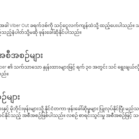
ါ Viber Out ခရက်ဒစ်ကို သင့်ငွေလက်ကျန်ထဲသို့ ထည့်ပေးပါသည်။ သင
ည့်နံပါတ်သို့မဆို ဖုန်းခေါ်ဆိုနိုင်ပါသည်။
် အစီအစဉ်များ
် Viber ၏ သက်သာသော နှုန်းထားများဖြင့် ရက် ၃၀ အတွင်း သင် ရွေးချယ်
်သည်။
ဉ်များ
့် မိုဘိုင်းဖုန်းများသို့ နိုင်ငံတကာ ဖုန်းခေါ်ဆိုမှုများ ပြုလုပ်နိုင်ပြီး
်နိုင်သည့် အစီအစဉ်ဖြစ်ပါသည်။ လစဉ် စာရင်းသွင်းမှု အစီအစဉ်ဖြင့်