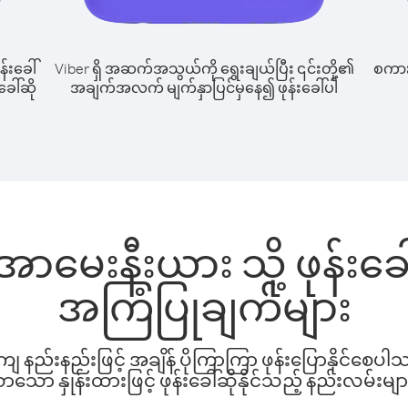
န်းခေါ်
Viber ရှိ အဆက်အသွယ်ကို ရွေးချယ်ပြီး ၎င်းတို့၏
စကားပ
ခေါ်ဆို
အချက်အလက် မျက်နှာပြင်မှနေ၍ ဖုန်းခေါ်ပါ
ှ အာမေးနီးယား သို့ ဖုန်း
အကြံပြုချက်များ
နည်းနည်းဖြင့် အချိန် ပိုကြာကြာ ဖုန်းပြောနိုင်စေပ
ော နှုန်းထားဖြင့် ဖုန်းခေါ်ဆိုနိုင်သည့် နည်းလမ်းမျာ