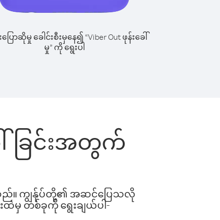
ြောဆိုမှု ခေါင်းစီးမှနေ၍ “Viber Out ဖုန်းခေါ်
မှု” ကို ရွေးပါ
ခေါ်ခြင်းအတွက်
ါသည်။ ကျွန်ုပ်တို့၏ အဆင်ပြေသလို
းထဲမှ တစ်ခုကို ရွေးချယ်ပါ-