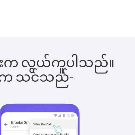
်ခြင်းက လွယ်ကူပါသည်။
ိပါက သင်သည်-