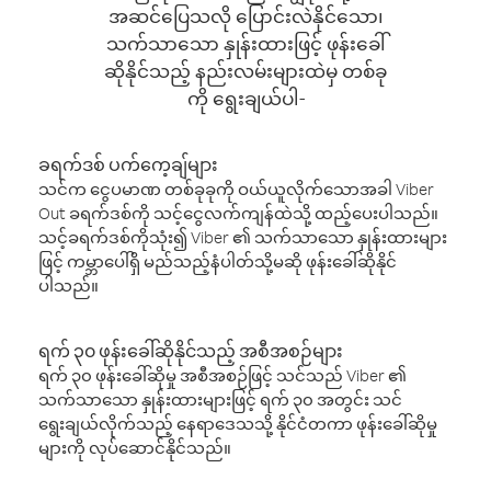
အဆင်ပြေသလို ပြောင်းလဲနိုင်သော၊
သက်သာသော နှုန်းထားဖြင့် ဖုန်းခေါ်
ဆိုနိုင်သည့် နည်းလမ်းများထဲမှ တစ်ခု
ကို ရွေးချယ်ပါ-
ခရက်ဒစ် ပက်ကေ့ချ်များ
သင်က ငွေပမာဏ တစ်ခုခုကို ဝယ်ယူလိုက်သောအခါ Viber
Out ခရက်ဒစ်ကို သင့်ငွေလက်ကျန်ထဲသို့ ထည့်ပေးပါသည်။
သင့်ခရက်ဒစ်ကိုသုံး၍ Viber ၏ သက်သာသော နှုန်းထားများ
ဖြင့် ကမ္ဘာပေါ်ရှိ မည်သည့်နံပါတ်သို့မဆို ဖုန်းခေါ်ဆိုနိုင်
ပါသည်။
ရက် ၃၀ ဖုန်းခေါ်ဆိုနိုင်သည့် အစီအစဉ်များ
ရက် ၃၀ ဖုန်းခေါ်ဆိုမှု အစီအစဉ်ဖြင့် သင်သည် Viber ၏
သက်သာသော နှုန်းထားများဖြင့် ရက် ၃၀ အတွင်း သင်
ရွေးချယ်လိုက်သည့် နေရာဒေသသို့ နိုင်ငံတကာ ဖုန်းခေါ်ဆိုမှု
များကို လုပ်ဆောင်နိုင်သည်။