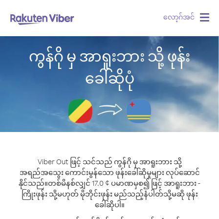
လော့ဂ်အင်
Togg
navig
ကွန်ဂို မှ အာရူးဘား သို့ ဖုန်း
ခေါ်ဆိုပုံ
Viber Out ဖြင့် သင်သည် ကွန်ဂို မှ အာရူးဘား သို့
အရည်အသွေး ကောင်းမွန်သော ဖုန်းခေါ်ဆိုမှုများ လုပ်ဆောင်
နိုင်သည်။
တစ်မိနစ်လျှင် 17.0 ¢ ပမာဏမှစ၍ ဖြင့် အာရူးဘား -
ကြိုးဖုန်း သို့မဟုတ် မိုဘိုင်းဖုန်း မည်သည့်နံပါတ်သို့မဆို ဖုန်း
ခေါ်ဆိုပါ။