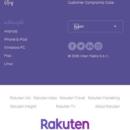
ပံ့ပိုးမှု
Customer Complaints Code
ဒေါင်းလုတ်
မြန်မာ
Android
iPhone & iPad
Windows PC
Mac
©
2026
Viber Media S.à r.l.
Linux
Rakuten Viki
Rakuten Kobo
Rakuten Travel
Rakuten Marketing
Rakuten Insight
Rakuten TV
About Rakuten