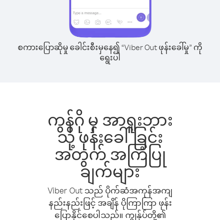
စကားပြောဆိုမှု ခေါင်းစီးမှနေ၍ “Viber Out ဖုန်းခေါ်မှု” ကို
ရွေးပါ
ကွန်ဂို မှ အာရူးဘား
သို့ ဖုန်းခေါ်ခြင်း
အတွက် အကြံပြု
ချက်များ
Viber Out သည် ပိုက်ဆံအကုန်အကျ
နည်းနည်းဖြင့် အချိန် ပိုကြာကြာ ဖုန်း
ပြောနိုင်စေပါသည်။ ကျွန်ုပ်တို့၏