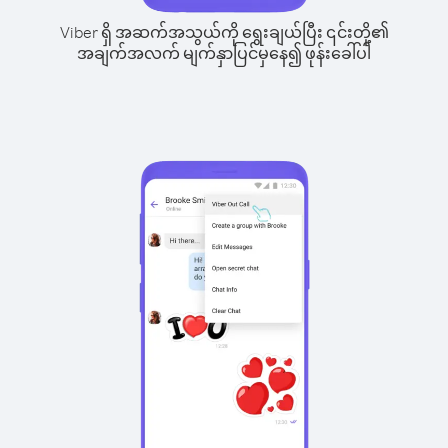
Viber ရှိ အဆက်အသွယ်ကို ရွေးချယ်ပြီး ၎င်းတို့၏
အချက်အလက် မျက်နှာပြင်မှနေ၍ ဖုန်းခေါ်ပါ