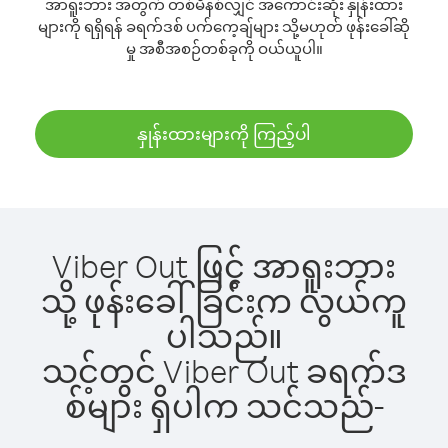
အာရူးဘား အတွက် တစ်မိနစ်လျှင် အကောင်းဆုံး နှုန်းထား
များကို ရရှိရန် ခရက်ဒစ် ပက်ကေ့ချ်များ သို့မဟုတ် ဖုန်းခေါ်ဆို
မှု အစီအစဉ်တစ်ခုကို ဝယ်ယူပါ။
နှုန်းထားများကို ကြည့်ပါ
Viber Out ဖြင့် အာရူးဘား
သို့ ဖုန်းခေါ်ခြင်းက လွယ်ကူ
ပါသည်။
သင့်တွင် Viber Out ခရက်ဒ
စ်များ ရှိပါက သင်သည်-