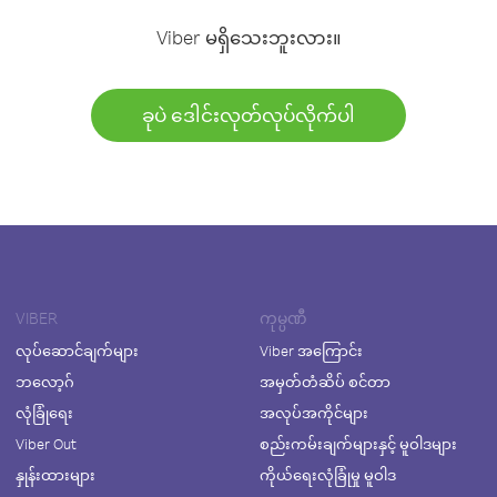
Viber မရှိသေးဘူးလား။
ခုပဲ ဒေါင်းလုတ်လုပ်လိုက်ပါ
VIBER
ကုမ္ပဏီ
လုပ်ဆောင်ချက်များ
Viber အကြောင်း
ဘလော့ဂ်
အမှတ်တံဆိပ် စင်တာ
လုံခြုံရေး
အလုပ်အကိုင်များ
Viber Out
စည်းကမ်းချက်များနှင့် မူဝါဒများ
နှုန်းထားများ
ကိုယ်ရေးလုံခြုံမှု မူဝါဒ