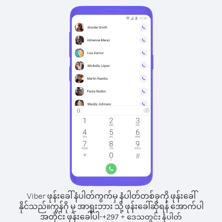
Viber ဖုန်းခေါ်နံပါတ်ကွက်မှ နံပါတ်တစ်ခုကို ဖုန်းခေါ်
နိုင်သည်။
ကွန်ဂို မှ အာရူးဘား သို့ ဖုန်းခေါ်ဆိုရန် အောက်ပါ
အတိုင်း ဖုန်းခေါ်ပါ-
+
+
297
ဒေသတွင်း နံပါတ်