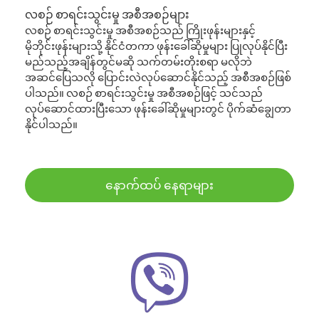
လစဉ် စာရင်းသွင်းမှု အစီအစဉ်များ
လစဉ် စာရင်းသွင်းမှု အစီအစဉ်သည် ကြိုးဖုန်းများနှင့်
မိုဘိုင်းဖုန်းများသို့ နိုင်ငံတကာ ဖုန်းခေါ်ဆိုမှုများ ပြုလုပ်နိုင်ပြီး
မည်သည့်အချိန်တွင်မဆို သက်တမ်းတိုးစရာ မလိုဘဲ
အဆင်ပြေသလို ပြောင်းလဲလုပ်ဆောင်နိုင်သည့် အစီအစဉ်ဖြစ်
ပါသည်။ လစဉ် စာရင်းသွင်းမှု အစီအစဉ်ဖြင့် သင်သည်
လုပ်ဆောင်ထားပြီးသော ဖုန်းခေါ်ဆိုမှုများတွင် ပိုက်ဆံချွေတာ
နိုင်ပါသည်။
နောက်ထပ် နေရာများ