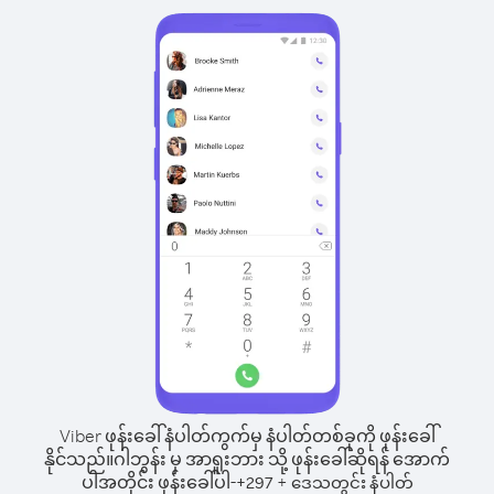
Viber ဖုန်းခေါ်နံပါတ်ကွက်မှ နံပါတ်တစ်ခုကို ဖုန်းခေါ်
နိုင်သည်။
ဂါဘွန်း မှ အာရူးဘား သို့ ဖုန်းခေါ်ဆိုရန် အောက်
ပါအတိုင်း ဖုန်းခေါ်ပါ-
+
+
297
ဒေသတွင်း နံပါတ်