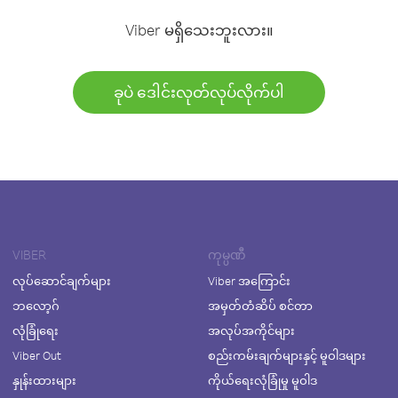
Viber မရှိသေးဘူးလား။
ခုပဲ ဒေါင်းလုတ်လုပ်လိုက်ပါ
VIBER
ကုမ္ပဏီ
လုပ်ဆောင်ချက်များ
Viber အကြောင်း
ဘလော့ဂ်
အမှတ်တံဆိပ် စင်တာ
လုံခြုံရေး
အလုပ်အကိုင်များ
Viber Out
စည်းကမ်းချက်များနှင့် မူဝါဒများ
နှုန်းထားများ
ကိုယ်ရေးလုံခြုံမှု မူဝါဒ