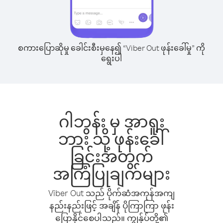
စကားပြောဆိုမှု ခေါင်းစီးမှနေ၍ “Viber Out ဖုန်းခေါ်မှု” ကို
ရွေးပါ
ဂါဘွန်း မှ အာရူး
ဘား သို့ ဖုန်းခေါ်
ခြင်းအတွက်
အကြံပြုချက်များ
Viber Out သည် ပိုက်ဆံအကုန်အကျ
နည်းနည်းဖြင့် အချိန် ပိုကြာကြာ ဖုန်း
ပြောနိုင်စေပါသည်။ ကျွန်ုပ်တို့၏