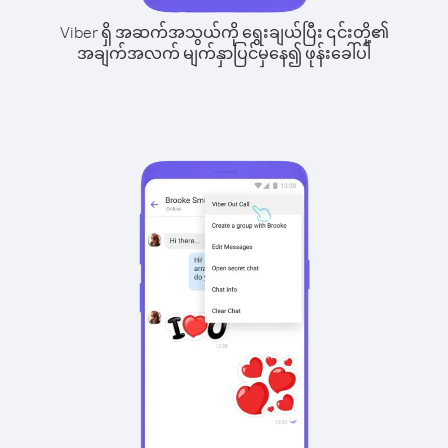
Viber ရှိ အဆက်အသွယ်ကို ရွေးချယ်ပြီး ၎င်းတို့၏
အချက်အလက် မျက်နှာပြင်မှနေ၍ ဖုန်းခေါ်ပါ