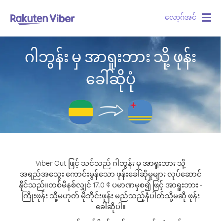
လော့ဂ်အင်
Togg
navig
ဂါဘွန်း မှ အာရူးဘား သို့ ဖုန်း
ခေါ်ဆိုပုံ
Viber Out ဖြင့် သင်သည် ဂါဘွန်း မှ အာရူးဘား သို့
အရည်အသွေး ကောင်းမွန်သော ဖုန်းခေါ်ဆိုမှုများ လုပ်ဆောင်
နိုင်သည်။
တစ်မိနစ်လျှင် 17.0 ¢ ပမာဏမှစ၍ ဖြင့် အာရူးဘား -
ကြိုးဖုန်း သို့မဟုတ် မိုဘိုင်းဖုန်း မည်သည့်နံပါတ်သို့မဆို ဖုန်း
ခေါ်ဆိုပါ။