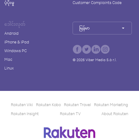
ပံ့ပိုးမှု
Customer Complaints Code
ဒေါင်းလုတ်
မြန်မာ
Android
iPhone & iPad
Windows PC
Mac
©
2026
Viber Media S.à r.l.
Linux
Rakuten Viki
Rakuten Kobo
Rakuten Travel
Rakuten Marketing
Rakuten Insight
Rakuten TV
About Rakuten