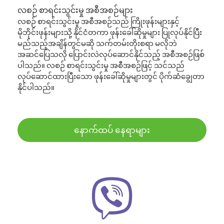
လစဉ် စာရင်းသွင်းမှု အစီအစဉ်များ
လစဉ် စာရင်းသွင်းမှု အစီအစဉ်သည် ကြိုးဖုန်းများနှင့်
မိုဘိုင်းဖုန်းများသို့ နိုင်ငံတကာ ဖုန်းခေါ်ဆိုမှုများ ပြုလုပ်နိုင်ပြီး
မည်သည့်အချိန်တွင်မဆို သက်တမ်းတိုးစရာ မလိုဘဲ
အဆင်ပြေသလို ပြောင်းလဲလုပ်ဆောင်နိုင်သည့် အစီအစဉ်ဖြစ်
ပါသည်။ လစဉ် စာရင်းသွင်းမှု အစီအစဉ်ဖြင့် သင်သည်
လုပ်ဆောင်ထားပြီးသော ဖုန်းခေါ်ဆိုမှုများတွင် ပိုက်ဆံချွေတာ
နိုင်ပါသည်။
နောက်ထပ် နေရာများ