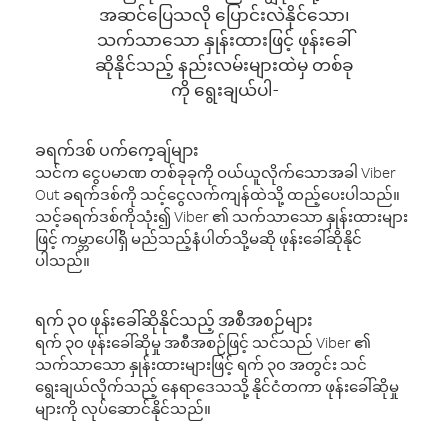
အဆင်ပြေသလို ပြောင်းလဲနိုင်သော၊
သက်သာသော နှုန်းထားဖြင့် ဖုန်းခေါ်
ဆိုနိုင်သည့် နည်းလမ်းများထဲမှ တစ်ခု
ကို ရွေးချယ်ပါ-
ခရက်ဒစ် ပက်ကေ့ချ်များ
သင်က ငွေပမာဏ တစ်ခုခုကို ဝယ်ယူလိုက်သောအခါ Viber
Out ခရက်ဒစ်ကို သင့်ငွေလက်ကျန်ထဲသို့ ထည့်ပေးပါသည်။
သင့်ခရက်ဒစ်ကိုသုံး၍ Viber ၏ သက်သာသော နှုန်းထားများ
ဖြင့် ကမ္ဘာပေါ်ရှိ မည်သည့်နံပါတ်သို့မဆို ဖုန်းခေါ်ဆိုနိုင်
ပါသည်။
ရက် ၃၀ ဖုန်းခေါ်ဆိုနိုင်သည့် အစီအစဉ်များ
ရက် ၃၀ ဖုန်းခေါ်ဆိုမှု အစီအစဉ်ဖြင့် သင်သည် Viber ၏
သက်သာသော နှုန်းထားများဖြင့် ရက် ၃၀ အတွင်း သင်
ရွေးချယ်လိုက်သည့် နေရာဒေသသို့ နိုင်ငံတကာ ဖုန်းခေါ်ဆိုမှု
များကို လုပ်ဆောင်နိုင်သည်။