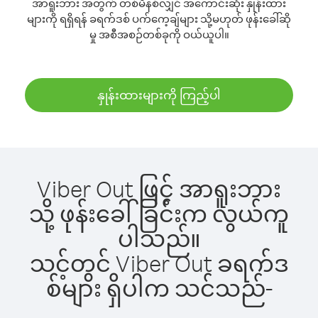
အာရူးဘား အတွက် တစ်မိနစ်လျှင် အကောင်းဆုံး နှုန်းထား
များကို ရရှိရန် ခရက်ဒစ် ပက်ကေ့ချ်များ သို့မဟုတ် ဖုန်းခေါ်ဆို
မှု အစီအစဉ်တစ်ခုကို ဝယ်ယူပါ။
နှုန်းထားများကို ကြည့်ပါ
Viber Out ဖြင့် အာရူးဘား
သို့ ဖုန်းခေါ်ခြင်းက လွယ်ကူ
ပါသည်။
သင့်တွင် Viber Out ခရက်ဒ
စ်များ ရှိပါက သင်သည်-