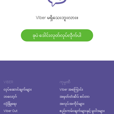
Viber မရှိသေးဘူးလား။
ခုပဲ ဒေါင်းလုတ်လုပ်လိုက်ပါ
VIBER
ကုမ္ပဏီ
လုပ်ဆောင်ချက်များ
Viber အကြောင်း
ဘလော့ဂ်
အမှတ်တံဆိပ် စင်တာ
လုံခြုံရေး
အလုပ်အကိုင်များ
Viber Out
စည်းကမ်းချက်များနှင့် မူဝါဒများ