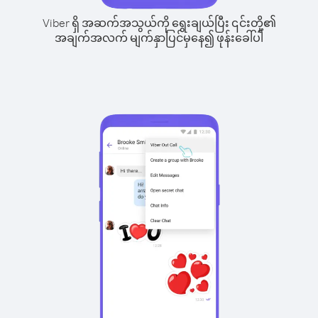
Viber ရှိ အဆက်အသွယ်ကို ရွေးချယ်ပြီး ၎င်းတို့၏
အချက်အလက် မျက်နှာပြင်မှနေ၍ ဖုန်းခေါ်ပါ