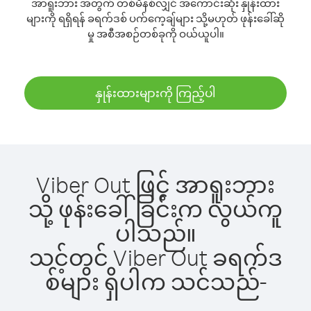
အာရူးဘား အတွက် တစ်မိနစ်လျှင် အကောင်းဆုံး နှုန်းထား
များကို ရရှိရန် ခရက်ဒစ် ပက်ကေ့ချ်များ သို့မဟုတ် ဖုန်းခေါ်ဆို
မှု အစီအစဉ်တစ်ခုကို ဝယ်ယူပါ။
နှုန်းထားများကို ကြည့်ပါ
Viber Out ဖြင့် အာရူးဘား
သို့ ဖုန်းခေါ်ခြင်းက လွယ်ကူ
ပါသည်။
သင့်တွင် Viber Out ခရက်ဒ
စ်များ ရှိပါက သင်သည်-