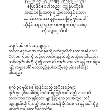
ပြောနိုင်စေပါသည်။ ကျွန်ုပ်တို့၏
အဆင်ပြေသလို ပြောင်းလဲနိုင်သော၊
သက်သာသော နှုန်းထားဖြင့် ဖုန်းခေါ်
ဆိုနိုင်သည့် နည်းလမ်းများထဲမှ တစ်ခု
ကို ရွေးချယ်ပါ-
ခရက်ဒစ် ပက်ကေ့ချ်များ
သင်က ငွေပမာဏ တစ်ခုခုကို ဝယ်ယူလိုက်သောအခါ Viber
Out ခရက်ဒစ်ကို သင့်ငွေလက်ကျန်ထဲသို့ ထည့်ပေးပါသည်။
သင့်ခရက်ဒစ်ကိုသုံး၍ Viber ၏ သက်သာသော နှုန်းထားများ
ဖြင့် ကမ္ဘာပေါ်ရှိ မည်သည့်နံပါတ်သို့မဆို ဖုန်းခေါ်ဆိုနိုင်
ပါသည်။
ရက် ၃၀ ဖုန်းခေါ်ဆိုနိုင်သည့် အစီအစဉ်များ
ရက် ၃၀ ဖုန်းခေါ်ဆိုမှု အစီအစဉ်ဖြင့် သင်သည် Viber ၏
သက်သာသော နှုန်းထားများဖြင့် ရက် ၃၀ အတွင်း သင်
ရွေးချယ်လိုက်သည့် နေရာဒေသသို့ နိုင်ငံတကာ ဖုန်းခေါ်ဆိုမှု
များကို လုပ်ဆောင်နိုင်သည်။