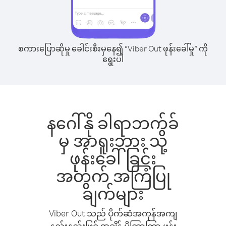
စကားပြောဆိုမှု ခေါင်းစီးမှနေ၍ “Viber Out ဖုန်းခေါ်မှု” ကို
ရွေးပါ
နဂေါ်နို ခါရာဘက်ခ်
မှ အာရူးဘား သို့
ဖုန်းခေါ်ခြင်း
အတွက် အကြံပြု
ချက်များ
Viber Out သည် ပိုက်ဆံအကုန်အကျ
နည်းနည်းဖြင့် အချိန် ပိုကြာကြာ ဖုန်း