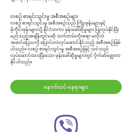
လစဉ် စာရင်းသွင်းမှု အစီအစဉ်များ
လစဉ် စာရင်းသွင်းမှု အစီအစဉ်သည် ကြိုးဖုန်းများနှင့်
မိုဘိုင်းဖုန်းများသို့ နိုင်ငံတကာ ဖုန်းခေါ်ဆိုမှုများ ပြုလုပ်နိုင်ပြီး
မည်သည့်အချိန်တွင်မဆို သက်တမ်းတိုးစရာ မလိုဘဲ
အဆင်ပြေသလို ပြောင်းလဲလုပ်ဆောင်နိုင်သည့် အစီအစဉ်ဖြစ်
ပါသည်။ လစဉ် စာရင်းသွင်းမှု အစီအစဉ်ဖြင့် သင်သည်
လုပ်ဆောင်ထားပြီးသော ဖုန်းခေါ်ဆိုမှုများတွင် ပိုက်ဆံချွေတာ
နိုင်ပါသည်။
နောက်ထပ် နေရာများ