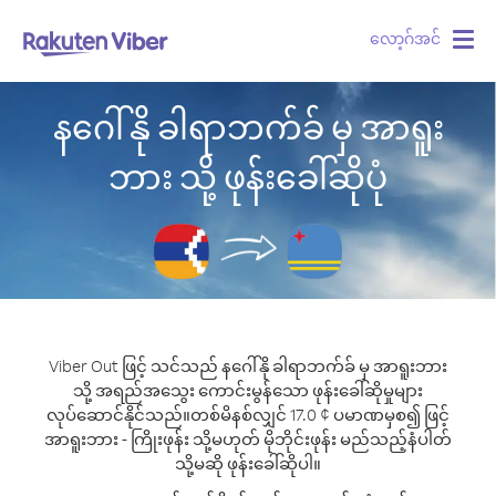
လော့ဂ်အင်
Togg
navig
နဂေါ်နို ခါရာဘက်ခ် မှ အာရူး
ဘား သို့ ဖုန်းခေါ်ဆိုပုံ
Viber Out ဖြင့် သင်သည် နဂေါ်နို ခါရာဘက်ခ် မှ အာရူးဘား
သို့ အရည်အသွေး ကောင်းမွန်သော ဖုန်းခေါ်ဆိုမှုများ
လုပ်ဆောင်နိုင်သည်။
တစ်မိနစ်လျှင် 17.0 ¢ ပမာဏမှစ၍ ဖြင့်
အာရူးဘား - ကြိုးဖုန်း သို့မဟုတ် မိုဘိုင်းဖုန်း မည်သည့်နံပါတ်
သို့မဆို ဖုန်းခေါ်ဆိုပါ။