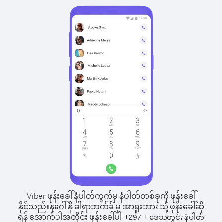
Viber ဖုန်းခေါ်နံပါတ်ကွက်မှ နံပါတ်တစ်ခုကို ဖုန်းခေါ်
နိုင်သည်။
နဂေါ်နို ခါရာဘက်ခ် မှ အာရူးဘား သို့ ဖုန်းခေါ်ဆို
ရန် အောက်ပါအတိုင်း ဖုန်းခေါ်ပါ-
+
+
297
ဒေသတွင်း နံပါတ်