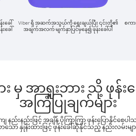
န်းခေါ်
Viber ရှိ အဆက်အသွယ်ကို ရွေးချယ်ပြီး ၎င်းတို့၏
စကားပ
န်းခေါ်
အချက်အလက် မျက်နှာပြင်မှနေ၍ ဖုန်းခေါ်ပါ
း မှ အာရူးဘား သို့ ဖုန်
အကြံပြုချက်များ
နည်းနည်းဖြင့် အချိန် ပိုကြာကြာ ဖုန်းပြောနိုင်စေပ
ော နှုန်းထားဖြင့် ဖုန်းခေါ်ဆိုနိုင်သည့် နည်းလမ်းမျာ