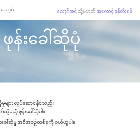
လော့ဂ်
လော့ဂ်အင်
သို့မဟုတ်
အကောင့် ဖန်တီးရန်
န်းခေါ်ဆိုပုံ
မှုများ လုပ်ဆောင်နိုင်သည်။
သို့မဆို ဖုန်းခေါ်ဆိုပါ။
းခေါ်ဆိုမှု အစီအစဉ်တစ်ခုကို ဝယ်ယူပါ။