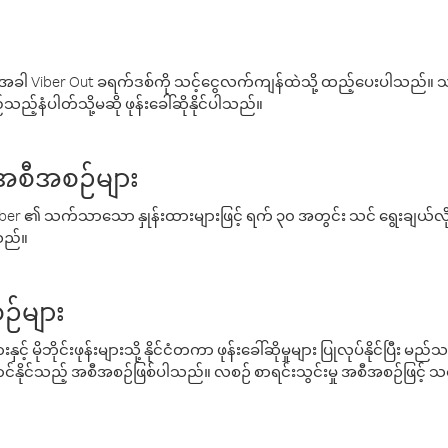
ါ Viber Out ခရက်ဒစ်ကို သင့်ငွေလက်ကျန်ထဲသို့ ထည့်ပေးပါသည်။ သင
ည့်နံပါတ်သို့မဆို ဖုန်းခေါ်ဆိုနိုင်ပါသည်။
် အစီအစဉ်များ
် Viber ၏ သက်သာသော နှုန်းထားများဖြင့် ရက် ၃၀ အတွင်း သင် ရွေးချယ်
်သည်။
ဉ်များ
့် မိုဘိုင်းဖုန်းများသို့ နိုင်ငံတကာ ဖုန်းခေါ်ဆိုမှုများ ပြုလုပ်နိုင်ပြီး
်နိုင်သည့် အစီအစဉ်ဖြစ်ပါသည်။ လစဉ် စာရင်းသွင်းမှု အစီအစဉ်ဖြင့်