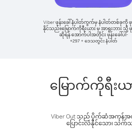
Viber ဖုန်းခေါ်နံပါတ်ကွက်မှ နံပါတ်တစ်ခုကို ဖု
နိုင်သည်။
မြောက်ကိုရီးယား မှ အာရူးဘား သို့ ဖု
ဆိုရန် အောက်ပါအတိုင်း ဖုန်းခေါ်ပါ-
+
+
297
ဒေသတွင်း နံပါတ်
မြောက်ကိုရီးယာ
Viber Out သည် ပိုက်ဆံအကုန်အကျ 
ပြောင်းလဲနိုင်သော၊ သက်သာသ