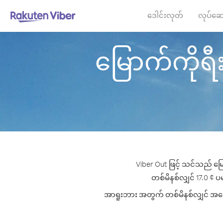
ဒေါင်းလုတ်
လုပ်ဆေ
မြောက်ကိုရီး
Viber Out ဖြင့် သင်သည် မြ
တစ်မိနစ်လျှင် 17.0 ¢ ပမ
အာရူးဘား အတွက် တစ်မိနစ်လျှင် အကောင်