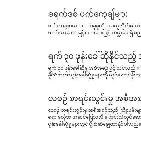
ခရက်ဒစ် ပက်ကေ့ချ်များ
သင်က ငွေပမာဏ တစ်ခုခုကို ဝယ်ယူလိုက်သောအခ
သက်သာသော နှုန်းထားများဖြင့် ကမ္ဘာပေါ်ရှိ မည်သ
ရက် ၃၀ ဖုန်းခေါ်ဆိုနိုင်သည့
ရက် ၃၀ ဖုန်းခေါ်ဆိုမှု အစီအစဉ်ဖြင့် သင်သည
နိုင်ငံတကာ ဖုန်းခေါ်ဆိုမှုများကို လုပ်ဆောင်နိုင
လစဉ် စာရင်းသွင်းမှု အစီအစ
လစဉ် စာရင်းသွင်းမှု အစီအစဉ်သည် ကြိုးဖုန်းများနှင
စရာ မလိုဘဲ အဆင်ပြေသလို ပြောင်းလဲလုပ်ဆောင
ဖုန်းခေါ်ဆိုမှုများတွင် ပိုက်ဆံချွေတာနိုင်ပါသည်။