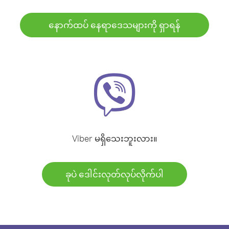
နောက်ထပ် နေရာဒေသများကို ရှာရန်
Viber မရှိသေးဘူးလား။
ခုပဲ ဒေါင်းလုတ်လုပ်လိုက်ပါ