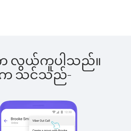
ြင်းက လွယ်ကူပါသည်။
ိပါက သင်သည်-