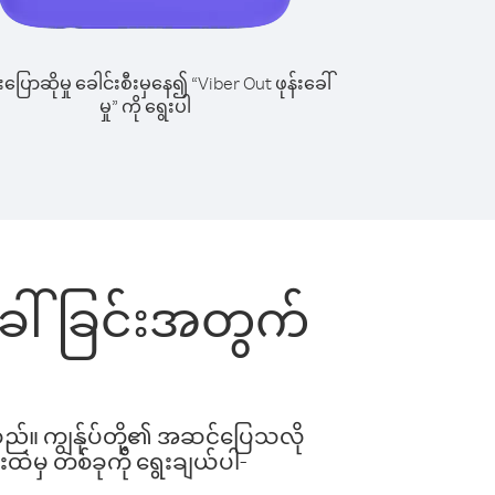
ြောဆိုမှု ခေါင်းစီးမှနေ၍ “Viber Out ဖုန်းခေါ်
မှု” ကို ရွေးပါ
းခေါ်ခြင်းအတွက်
ါသည်။ ကျွန်ုပ်တို့၏ အဆင်ပြေသလို
းထဲမှ တစ်ခုကို ရွေးချယ်ပါ-