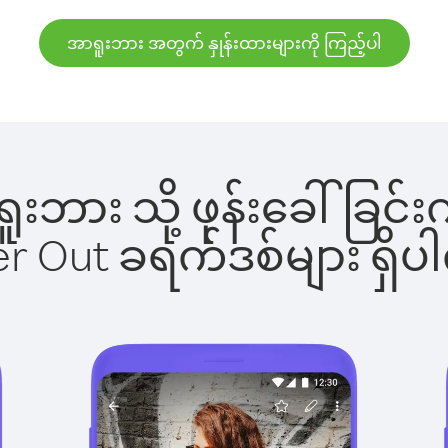
အာရူးဘား အတွက် နှုန်းထားများကို ကြည့်ပါ
ာရူးဘား သို့ ဖုန်းခေါ်ခ
ber Out ခရက်ဒစ်များ ရှ