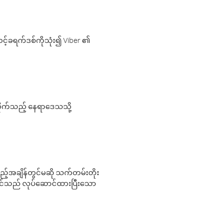
့်ခရက်ဒစ်ကိုသုံး၍ Viber ၏
လိုက်သည့် နေရာဒေသသို့
 မည်သည့်အချိန်တွင်မဆို သက်တမ်းတိုး
 သင်သည် လုပ်ဆောင်ထားပြီးသော