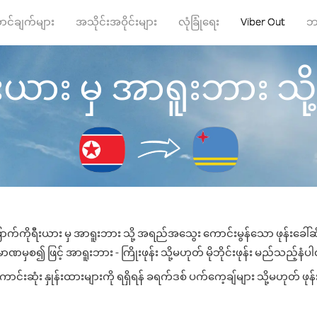
ာင်ချက်များ
အသိုင်းအဝိုင်းများ
လုံခြုံရေး
Viber Out
ဘ
ယား မှ အာရူးဘား သို့ ဖု
ောက်ကိုရီးယား မှ အာရူးဘား သို့ အရည်အသွေး ကောင်းမွန်သော ဖုန်းခေါ်ဆို
ာဏမှစ၍ ဖြင့် အာရူးဘား - ကြိုးဖုန်း သို့မဟုတ် မိုဘိုင်းဖုန်း မည်သည့်နံပါတ်
းဆုံး နှုန်းထားများကို ရရှိရန် ခရက်ဒစ် ပက်ကေ့ချ်များ သို့မဟုတ် ဖုန်