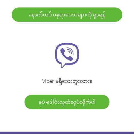
နောက်ထပ် နေရာဒေသများကို ရှာရန်
Viber မရှိသေးဘူးလား။
ခုပဲ ဒေါင်းလုတ်လုပ်လိုက်ပါ