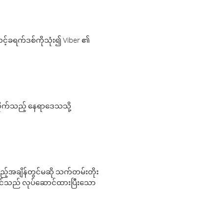
့်ခရက်ဒစ်ကိုသုံး၍ Viber ၏
လိုက်သည့် နေရာဒေသသို့
 မည်သည့်အချိန်တွင်မဆို သက်တမ်းတိုး
 သင်သည် လုပ်ဆောင်ထားပြီးသော