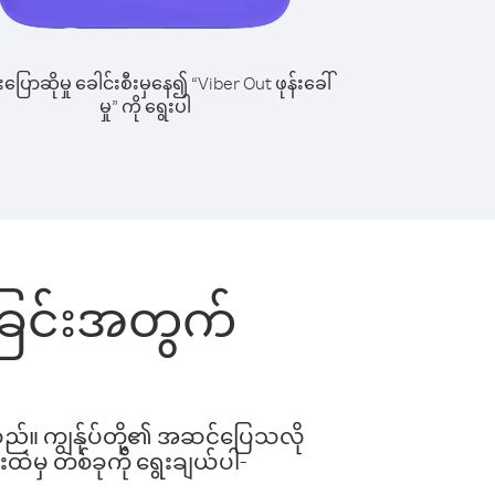
ြောဆိုမှု ခေါင်းစီးမှနေ၍ “Viber Out ဖုန်းခေါ်
မှု” ကို ရွေးပါ
်ခြင်းအတွက်
ါသည်။ ကျွန်ုပ်တို့၏ အဆင်ပြေသလို
းထဲမှ တစ်ခုကို ရွေးချယ်ပါ-