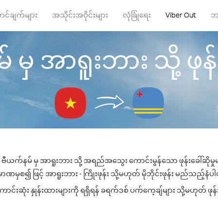
ာင်ချက်များ
အသိုင်းအဝိုင်းများ
လုံခြုံရေး
Viber Out
ဘ
မှ အာရူးဘား သို့ ဖုန်း
 ဗီယက်နမ် မှ အာရူးဘား သို့ အရည်အသွေး ကောင်းမွန်သော ဖုန်းခေါ်ဆိုမှု
ာဏမှစ၍ ဖြင့် အာရူးဘား - ကြိုးဖုန်း သို့မဟုတ် မိုဘိုင်းဖုန်း မည်သည့်နံပါတ်
းဆုံး နှုန်းထားများကို ရရှိရန် ခရက်ဒစ် ပက်ကေ့ချ်များ သို့မဟုတ် ဖုန်