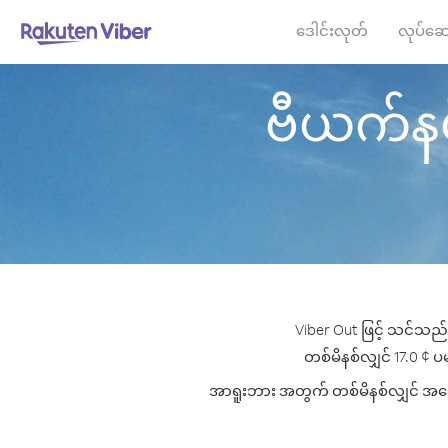
ဒေါင်းလုတ်
လုပ်ဆေ
ဗီယက်နမ် 
Viber Out ဖြင့် သင်သည်
တစ်မိနစ်လျှင် 17.0 ¢ ပမ
အာရူးဘား အတွက် တစ်မိနစ်လျှင် အကောင်