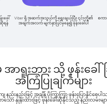
န်းခေါ်
Viber ရှိ အဆက်အသွယ်ကို ရွေးချယ်ပြီး ၎င်းတို့၏
စကားပ
ဆိုရန်
အချက်အလက် မျက်နှာပြင်မှနေ၍ ဖုန်းခေါ်ပါ
ှ အာရူးဘား သို့ ဖုန်းခေါ
အကြံပြုချက်များ
နည်းနည်းဖြင့် အချိန် ပိုကြာကြာ ဖုန်းပြောနိုင်စေပ
ော နှုန်းထားဖြင့် ဖုန်းခေါ်ဆိုနိုင်သည့် နည်းလမ်းမျာ