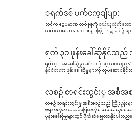
ခရက်ဒစ် ပက်ကေ့ချ်များ
သင်က ငွေပမာဏ တစ်ခုခုကို ဝယ်ယူလိုက်သောအခ
သက်သာသော နှုန်းထားများဖြင့် ကမ္ဘာပေါ်ရှိ မည်သ
ရက် ၃၀ ဖုန်းခေါ်ဆိုနိုင်သည့
ရက် ၃၀ ဖုန်းခေါ်ဆိုမှု အစီအစဉ်ဖြင့် သင်သည
နိုင်ငံတကာ ဖုန်းခေါ်ဆိုမှုများကို လုပ်ဆောင်နိုင
လစဉ် စာရင်းသွင်းမှု အစီအစ
လစဉ် စာရင်းသွင်းမှု အစီအစဉ်သည် ကြိုးဖုန်းများနှင
စရာ မလိုဘဲ အဆင်ပြေသလို ပြောင်းလဲလုပ်ဆောင
ဖုန်းခေါ်ဆိုမှုများတွင် ပိုက်ဆံချွေတာနိုင်ပါသည်။