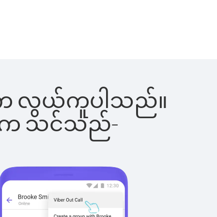
ြင်းက လွယ်ကူပါသည်။
ိပါက သင်သည်-