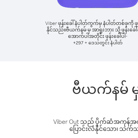
Viber ဖုန်းခေါ်နံပါတ်ကွက်မှ နံပါတ်တစ်ခုကို ဖု
နိုင်သည်။
ဗီယက်နမ် မှ အာရူးဘား သို့ ဖုန်းခေါ်
အောက်ပါအတိုင်း ဖုန်းခေါ်ပါ-
+
+
297
ဒေသတွင်း နံပါတ်
ဗီယက်နမ် မ
Viber Out သည် ပိုက်ဆံအကုန်အကျ 
ပြောင်းလဲနိုင်သော၊ သက်သာသ