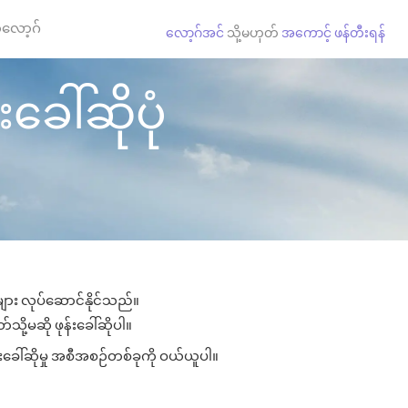
လော့ဂ်
လော့ဂ်အင်
သို့မဟုတ်
အကောင့် ဖန်တီးရန်
ခေါ်ဆိုပုံ
များ လုပ်ဆောင်နိုင်သည်။
သို့မဆို ဖုန်းခေါ်ဆိုပါ။
းခေါ်ဆိုမှု အစီအစဉ်တစ်ခုကို ဝယ်ယူပါ။