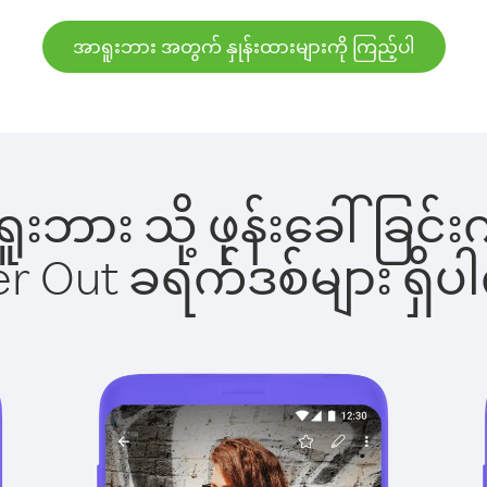
အာရူးဘား အတွက် နှုန်းထားများကို ကြည့်ပါ
ာရူးဘား သို့ ဖုန်းခေါ်ခ
ber Out ခရက်ဒစ်များ ရှ