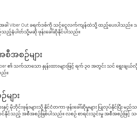
ါ Viber Out ခရက်ဒစ်ကို သင့်ငွေလက်ကျန်ထဲသို့ ထည့်ပေးပါသည်။ သင
ည့်နံပါတ်သို့မဆို ဖုန်းခေါ်ဆိုနိုင်ပါသည်။
် အစီအစဉ်များ
် Viber ၏ သက်သာသော နှုန်းထားများဖြင့် ရက် ၃၀ အတွင်း သင် ရွေးချယ်
်သည်။
ဉ်များ
့် မိုဘိုင်းဖုန်းများသို့ နိုင်ငံတကာ ဖုန်းခေါ်ဆိုမှုများ ပြုလုပ်နိုင်ပြီး
်နိုင်သည့် အစီအစဉ်ဖြစ်ပါသည်။ လစဉ် စာရင်းသွင်းမှု အစီအစဉ်ဖြင့်