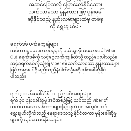
အဆင်ပြေသလို ပြောင်းလဲနိုင်သော၊
သက်သာသော နှုန်းထားဖြင့် ဖုန်းခေါ်
ဆိုနိုင်သည့် နည်းလမ်းများထဲမှ တစ်ခု
ကို ရွေးချယ်ပါ-
ခရက်ဒစ် ပက်ကေ့ချ်များ
သင်က ငွေပမာဏ တစ်ခုခုကို ဝယ်ယူလိုက်သောအခါ Viber
Out ခရက်ဒစ်ကို သင့်ငွေလက်ကျန်ထဲသို့ ထည့်ပေးပါသည်။
သင့်ခရက်ဒစ်ကိုသုံး၍ Viber ၏ သက်သာသော နှုန်းထားများ
ဖြင့် ကမ္ဘာပေါ်ရှိ မည်သည့်နံပါတ်သို့မဆို ဖုန်းခေါ်ဆိုနိုင်
ပါသည်။
ရက် ၃၀ ဖုန်းခေါ်ဆိုနိုင်သည့် အစီအစဉ်များ
ရက် ၃၀ ဖုန်းခေါ်ဆိုမှု အစီအစဉ်ဖြင့် သင်သည် Viber ၏
သက်သာသော နှုန်းထားများဖြင့် ရက် ၃၀ အတွင်း သင်
ရွေးချယ်လိုက်သည့် နေရာဒေသသို့ နိုင်ငံတကာ ဖုန်းခေါ်ဆိုမှု
များကို လုပ်ဆောင်နိုင်သည်။