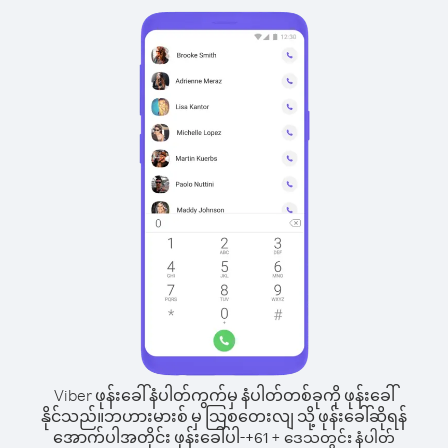
Viber ဖုန်းခေါ်နံပါတ်ကွက်မှ နံပါတ်တစ်ခုကို ဖုန်းခေါ်
နိုင်သည်။
ဘဟားမားစ် မှ သြစတေးလျ သို့ ဖုန်းခေါ်ဆိုရန်
အောက်ပါအတိုင်း ဖုန်းခေါ်ပါ-
+
+
61
ဒေသတွင်း နံပါတ်