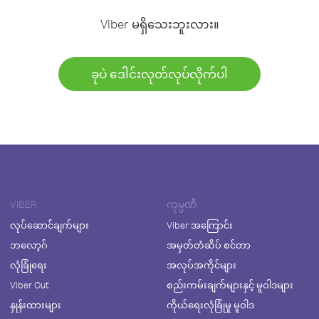
Viber မရှိသေးဘူးလား။
ခုပဲ ဒေါင်းလုတ်လုပ်လိုက်ပါ
VIBER
ကုမ္ပဏီ
လုပ်ဆောင်ချက်များ
Viber အကြောင်း
ဘလော့ဂ်
အမှတ်တံဆိပ် စင်တာ
လုံခြုံရေး
အလုပ်အကိုင်များ
Viber Out
စည်းကမ်းချက်များနှင့် မူဝါဒများ
နှုန်းထားများ
ကိုယ်ရေးလုံခြုံမှု မူဝါဒ