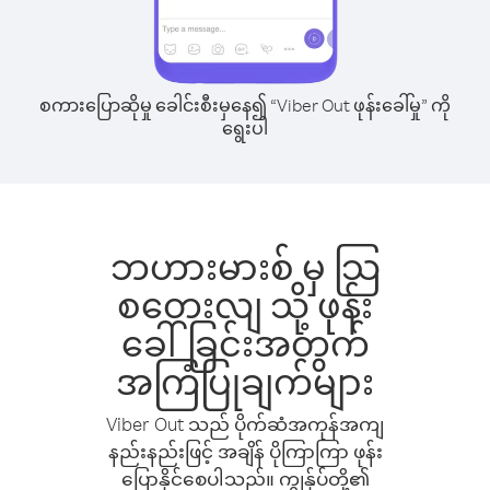
စကားပြောဆိုမှု ခေါင်းစီးမှနေ၍ “Viber Out ဖုန်းခေါ်မှု” ကို
ရွေးပါ
ဘဟားမားစ် မှ သြ
စတေးလျ သို့ ဖုန်း
ခေါ်ခြင်းအတွက်
အကြံပြုချက်များ
Viber Out သည် ပိုက်ဆံအကုန်အကျ
နည်းနည်းဖြင့် အချိန် ပိုကြာကြာ ဖုန်း
ပြောနိုင်စေပါသည်။ ကျွန်ုပ်တို့၏