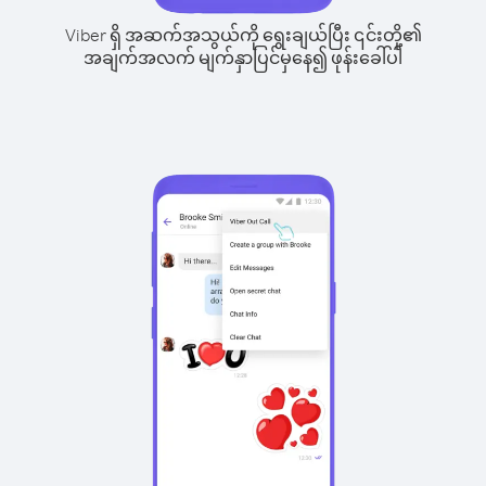
Viber ရှိ အဆက်အသွယ်ကို ရွေးချယ်ပြီး ၎င်းတို့၏
အချက်အလက် မျက်နှာပြင်မှနေ၍ ဖုန်းခေါ်ပါ