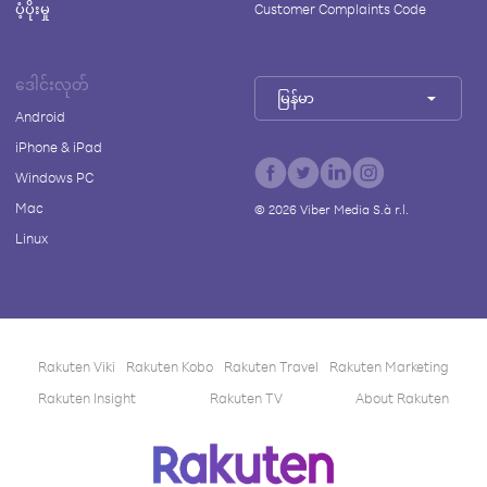
ပံ့ပိုးမှု
Customer Complaints Code
ဒေါင်းလုတ်
မြန်မာ
Android
iPhone & iPad
Windows PC
Mac
©
2026
Viber Media S.à r.l.
Linux
Rakuten Viki
Rakuten Kobo
Rakuten Travel
Rakuten Marketing
Rakuten Insight
Rakuten TV
About Rakuten