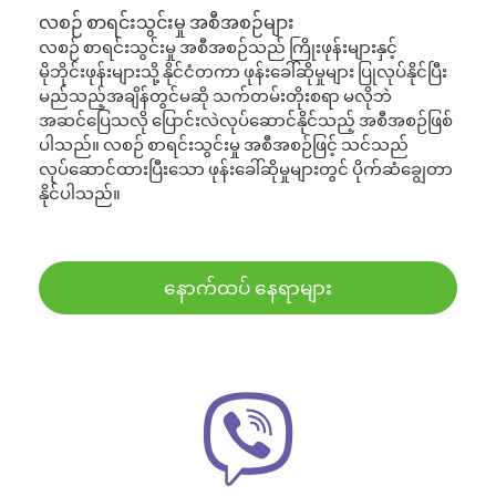
လစဉ် စာရင်းသွင်းမှု အစီအစဉ်များ
လစဉ် စာရင်းသွင်းမှု အစီအစဉ်သည် ကြိုးဖုန်းများနှင့်
မိုဘိုင်းဖုန်းများသို့ နိုင်ငံတကာ ဖုန်းခေါ်ဆိုမှုများ ပြုလုပ်နိုင်ပြီး
မည်သည့်အချိန်တွင်မဆို သက်တမ်းတိုးစရာ မလိုဘဲ
အဆင်ပြေသလို ပြောင်းလဲလုပ်ဆောင်နိုင်သည့် အစီအစဉ်ဖြစ်
ပါသည်။ လစဉ် စာရင်းသွင်းမှု အစီအစဉ်ဖြင့် သင်သည်
လုပ်ဆောင်ထားပြီးသော ဖုန်းခေါ်ဆိုမှုများတွင် ပိုက်ဆံချွေတာ
နိုင်ပါသည်။
နောက်ထပ် နေရာများ