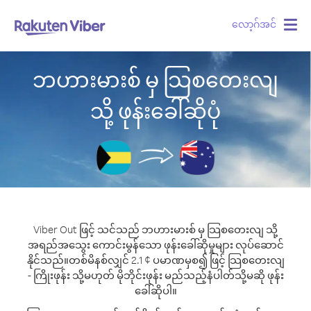
လော့ဂ်အင်
Togg
navig
ဘဟားမားစ် မှ သြစတေးလျ
သို့ ဖုန်းခေါ်ဆိုပုံ
Viber Out ဖြင့် သင်သည် ဘဟားမားစ် မှ သြစတေးလျ သို့
အရည်အသွေး ကောင်းမွန်သော ဖုန်းခေါ်ဆိုမှုများ လုပ်ဆောင်
နိုင်သည်။
တစ်မိနစ်လျှင် 2.1 ¢ ပမာဏမှစ၍ ဖြင့် သြစတေးလျ
- ကြိုးဖုန်း သို့မဟုတ် မိုဘိုင်းဖုန်း မည်သည့်နံပါတ်သို့မဆို ဖုန်း
ခေါ်ဆိုပါ။