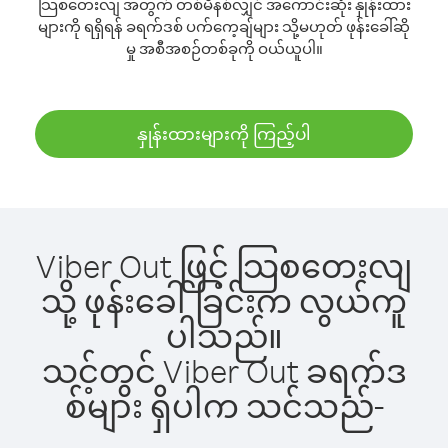
သြစတေးလျ အတွက် တစ်မိနစ်လျှင် အကောင်းဆုံး နှုန်းထား
များကို ရရှိရန် ခရက်ဒစ် ပက်ကေ့ချ်များ သို့မဟုတ် ဖုန်းခေါ်ဆို
မှု အစီအစဉ်တစ်ခုကို ဝယ်ယူပါ။
နှုန်းထားများကို ကြည့်ပါ
Viber Out ဖြင့် သြစတေးလျ
သို့ ဖုန်းခေါ်ခြင်းက လွယ်ကူ
ပါသည်။
သင့်တွင် Viber Out ခရက်ဒ
စ်များ ရှိပါက သင်သည်-