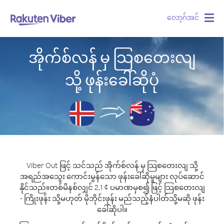
လော့ဂ်အင်
Togg
navig
အိုက်စ်လန် မှ သြစတေးလျ
သို့ ဖုန်းခေါ်ဆိုပုံ
Viber Out ဖြင့် သင်သည် အိုက်စ်လန် မှ သြစတေးလျ သို့
အရည်အသွေး ကောင်းမွန်သော ဖုန်းခေါ်ဆိုမှုများ လုပ်ဆောင်
နိုင်သည်။
တစ်မိနစ်လျှင် 2.1 ¢ ပမာဏမှစ၍ ဖြင့် သြစတေးလျ
- ကြိုးဖုန်း သို့မဟုတ် မိုဘိုင်းဖုန်း မည်သည့်နံပါတ်သို့မဆို ဖုန်း
ခေါ်ဆိုပါ။