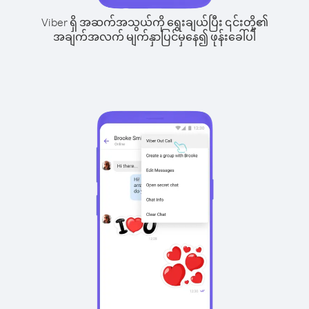
Viber ရှိ အဆက်အသွယ်ကို ရွေးချယ်ပြီး ၎င်းတို့၏
အချက်အလက် မျက်နှာပြင်မှနေ၍ ဖုန်းခေါ်ပါ