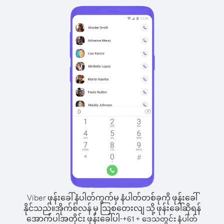
Viber ဖုန်းခေါ်နံပါတ်ကွက်မှ နံပါတ်တစ်ခုကို ဖုန်းခေါ်
နိုင်သည်။
အိုက်စ်လန် မှ သြစတေးလျ သို့ ဖုန်းခေါ်ဆိုရန်
အောက်ပါအတိုင်း ဖုန်းခေါ်ပါ-
+
+
61
ဒေသတွင်း နံပါတ်