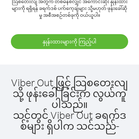
သြစတေးလျ အတွက် တစ်မိနစ်လျှင် အကောင်းဆုံး နှုန်းထား
များကို ရရှိရန် ခရက်ဒစ် ပက်ကေ့ချ်များ သို့မဟုတ် ဖုန်းခေါ်ဆို
မှု အစီအစဉ်တစ်ခုကို ဝယ်ယူပါ။
နှုန်းထားများကို ကြည့်ပါ
Viber Out ဖြင့် သြစတေးလျ
သို့ ဖုန်းခေါ်ခြင်းက လွယ်ကူ
ပါသည်။
သင့်တွင် Viber Out ခရက်ဒ
စ်များ ရှိပါက သင်သည်-