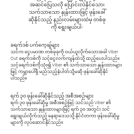
အဆင်ပြေသလို ပြောင်းလဲနိုင်သော၊
သက်သာသော နှုန်းထားဖြင့် ဖုန်းခေါ်
ဆိုနိုင်သည့် နည်းလမ်းများထဲမှ တစ်ခု
ကို ရွေးချယ်ပါ-
ခရက်ဒစ် ပက်ကေ့ချ်များ
သင်က ငွေပမာဏ တစ်ခုခုကို ဝယ်ယူလိုက်သောအခါ Viber
Out ခရက်ဒစ်ကို သင့်ငွေလက်ကျန်ထဲသို့ ထည့်ပေးပါသည်။
သင့်ခရက်ဒစ်ကိုသုံး၍ Viber ၏ သက်သာသော နှုန်းထားများ
ဖြင့် ကမ္ဘာပေါ်ရှိ မည်သည့်နံပါတ်သို့မဆို ဖုန်းခေါ်ဆိုနိုင်
ပါသည်။
ရက် ၃၀ ဖုန်းခေါ်ဆိုနိုင်သည့် အစီအစဉ်များ
ရက် ၃၀ ဖုန်းခေါ်ဆိုမှု အစီအစဉ်ဖြင့် သင်သည် Viber ၏
သက်သာသော နှုန်းထားများဖြင့် ရက် ၃၀ အတွင်း သင်
ရွေးချယ်လိုက်သည့် နေရာဒေသသို့ နိုင်ငံတကာ ဖုန်းခေါ်ဆိုမှု
များကို လုပ်ဆောင်နိုင်သည်။