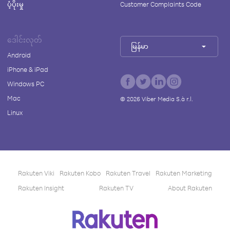
ပံ့ပိုးမှု
Customer Complaints Code
ဒေါင်းလုတ်
မြန်မာ
Android
iPhone & iPad
Windows PC
Mac
©
2026
Viber Media S.à r.l.
Linux
Rakuten Viki
Rakuten Kobo
Rakuten Travel
Rakuten Marketing
Rakuten Insight
Rakuten TV
About Rakuten