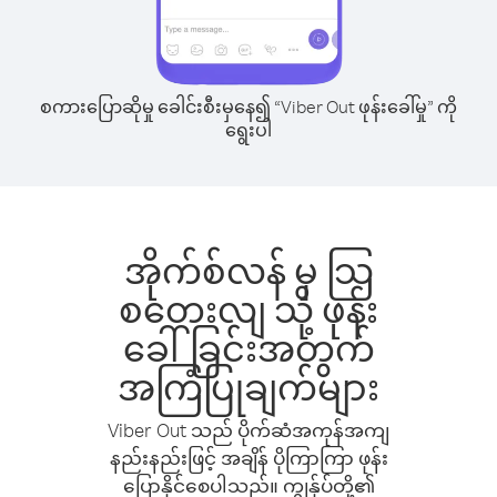
စကားပြောဆိုမှု ခေါင်းစီးမှနေ၍ “Viber Out ဖုန်းခေါ်မှု” ကို
ရွေးပါ
အိုက်စ်လန် မှ သြ
စတေးလျ သို့ ဖုန်း
ခေါ်ခြင်းအတွက်
အကြံပြုချက်များ
Viber Out သည် ပိုက်ဆံအကုန်အကျ
နည်းနည်းဖြင့် အချိန် ပိုကြာကြာ ဖုန်း
ပြောနိုင်စေပါသည်။ ကျွန်ုပ်တို့၏