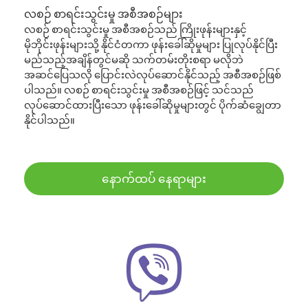
လစဉ် စာရင်းသွင်းမှု အစီအစဉ်များ
လစဉ် စာရင်းသွင်းမှု အစီအစဉ်သည် ကြိုးဖုန်းများနှင့်
မိုဘိုင်းဖုန်းများသို့ နိုင်ငံတကာ ဖုန်းခေါ်ဆိုမှုများ ပြုလုပ်နိုင်ပြီး
မည်သည့်အချိန်တွင်မဆို သက်တမ်းတိုးစရာ မလိုဘဲ
အဆင်ပြေသလို ပြောင်းလဲလုပ်ဆောင်နိုင်သည့် အစီအစဉ်ဖြစ်
ပါသည်။ လစဉ် စာရင်းသွင်းမှု အစီအစဉ်ဖြင့် သင်သည်
လုပ်ဆောင်ထားပြီးသော ဖုန်းခေါ်ဆိုမှုများတွင် ပိုက်ဆံချွေတာ
နိုင်ပါသည်။
နောက်ထပ် နေရာများ