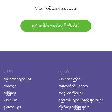
Viber မရှိသေးဘူးလား။
ခုပဲ ဒေါင်းလုတ်လုပ်လိုက်ပါ
VIBER
ကုမ္ပဏီ
လုပ်ဆောင်ချက်များ
Viber အကြောင်း
ဘလော့ဂ်
အမှတ်တံဆိပ် စင်တာ
လုံခြုံရေး
အလုပ်အကိုင်များ
Viber Out
စည်းကမ်းချက်များနှင့် မူဝါဒများ
နှုန်းထားများ
ကိုယ်ရေးလုံခြုံမှု မူဝါဒ