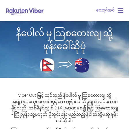
လော့ဂ်အင်
Togg
navig
နီပေါလ် မှ သြစတေးလျ သို့
ဖုန်းခေါ်ဆိုပုံ
Viber Out ဖြင့် သင်သည် နီပေါလ် မှ သြစတေးလျ သို့
အရည်အသွေး ကောင်းမွန်သော ဖုန်းခေါ်ဆိုမှုများ လုပ်ဆောင်
နိုင်သည်။
တစ်မိနစ်လျှင် 2.1 ¢ ပမာဏမှစ၍ ဖြင့် သြစတေးလျ
- ကြိုးဖုန်း သို့မဟုတ် မိုဘိုင်းဖုန်း မည်သည့်နံပါတ်သို့မဆို ဖုန်း
ခေါ်ဆိုပါ။