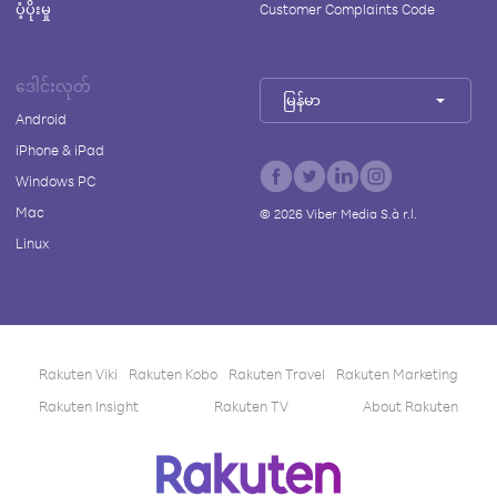
ပံ့ပိုးမှု
Customer Complaints Code
ဒေါင်းလုတ်
မြန်မာ
Android
iPhone & iPad
Windows PC
Mac
©
2026
Viber Media S.à r.l.
Linux
Rakuten Viki
Rakuten Kobo
Rakuten Travel
Rakuten Marketing
Rakuten Insight
Rakuten TV
About Rakuten