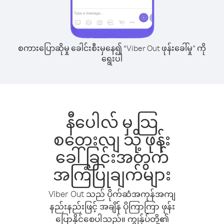
စကားပြောဆိုမှု ခေါင်းစီးမှနေ၍ “Viber Out ဖုန်းခေါ်မှု” ကို
ရွေးပါ
နီပေါလ် မှ သြ
စတေးလျ သို့ ဖုန်း
ခေါ်ခြင်းအတွက်
အကြံပြုချက်များ
Viber Out သည် ပိုက်ဆံအကုန်အကျ
နည်းနည်းဖြင့် အချိန် ပိုကြာကြာ ဖုန်း
ပြောနိုင်စေပါသည်။ ကျွန်ုပ်တို့၏