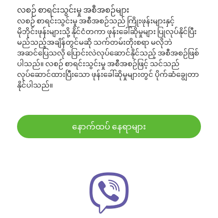
လစဉ် စာရင်းသွင်းမှု အစီအစဉ်များ
လစဉ် စာရင်းသွင်းမှု အစီအစဉ်သည် ကြိုးဖုန်းများနှင့်
မိုဘိုင်းဖုန်းများသို့ နိုင်ငံတကာ ဖုန်းခေါ်ဆိုမှုများ ပြုလုပ်နိုင်ပြီး
မည်သည့်အချိန်တွင်မဆို သက်တမ်းတိုးစရာ မလိုဘဲ
အဆင်ပြေသလို ပြောင်းလဲလုပ်ဆောင်နိုင်သည့် အစီအစဉ်ဖြစ်
ပါသည်။ လစဉ် စာရင်းသွင်းမှု အစီအစဉ်ဖြင့် သင်သည်
လုပ်ဆောင်ထားပြီးသော ဖုန်းခေါ်ဆိုမှုများတွင် ပိုက်ဆံချွေတာ
နိုင်ပါသည်။
နောက်ထပ် နေရာများ