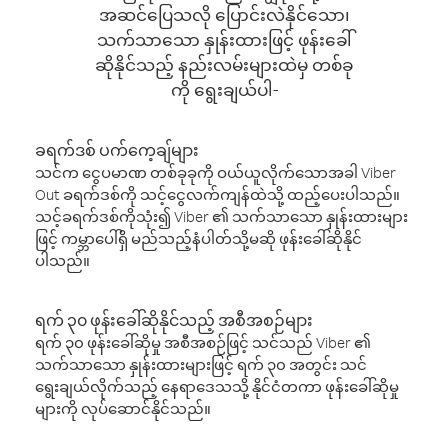
အဆင်ပြေသလို ပြောင်းလဲနိုင်သော၊
သက်သာသော နှုန်းထားဖြင့် ဖုန်းခေါ်
ဆိုနိုင်သည့် နည်းလမ်းများထဲမှ တစ်ခု
ကို ရွေးချယ်ပါ-
ခရက်ဒစ် ပက်ကေ့ချ်များ
သင်က ငွေပမာဏ တစ်ခုခုကို ဝယ်ယူလိုက်သောအခါ Viber
Out ခရက်ဒစ်ကို သင့်ငွေလက်ကျန်ထဲသို့ ထည့်ပေးပါသည်။
သင့်ခရက်ဒစ်ကိုသုံး၍ Viber ၏ သက်သာသော နှုန်းထားများ
ဖြင့် ကမ္ဘာပေါ်ရှိ မည်သည့်နံပါတ်သို့မဆို ဖုန်းခေါ်ဆိုနိုင်
ပါသည်။
ရက် ၃၀ ဖုန်းခေါ်ဆိုနိုင်သည့် အစီအစဉ်များ
ရက် ၃၀ ဖုန်းခေါ်ဆိုမှု အစီအစဉ်ဖြင့် သင်သည် Viber ၏
သက်သာသော နှုန်းထားများဖြင့် ရက် ၃၀ အတွင်း သင်
ရွေးချယ်လိုက်သည့် နေရာဒေသသို့ နိုင်ငံတကာ ဖုန်းခေါ်ဆိုမှု
များကို လုပ်ဆောင်နိုင်သည်။