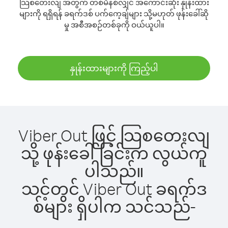
သြစတေးလျ အတွက် တစ်မိနစ်လျှင် အကောင်းဆုံး နှုန်းထား
များကို ရရှိရန် ခရက်ဒစ် ပက်ကေ့ချ်များ သို့မဟုတ် ဖုန်းခေါ်ဆို
မှု အစီအစဉ်တစ်ခုကို ဝယ်ယူပါ။
နှုန်းထားများကို ကြည့်ပါ
Viber Out ဖြင့် သြစတေးလျ
သို့ ဖုန်းခေါ်ခြင်းက လွယ်ကူ
ပါသည်။
သင့်တွင် Viber Out ခရက်ဒ
စ်များ ရှိပါက သင်သည်-