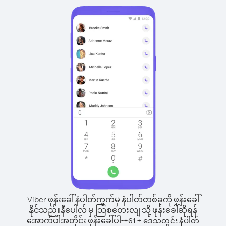
Viber ဖုန်းခေါ်နံပါတ်ကွက်မှ နံပါတ်တစ်ခုကို ဖုန်းခေါ်
နိုင်သည်။
နီပေါလ် မှ သြစတေးလျ သို့ ဖုန်းခေါ်ဆိုရန်
အောက်ပါအတိုင်း ဖုန်းခေါ်ပါ-
+
+
61
ဒေသတွင်း နံပါတ်