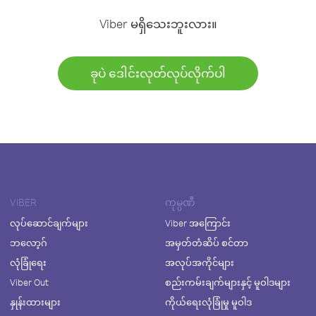
Viber မရှိသေးဘူးလား။
ခုပဲ ဒေါင်းလုတ်လုပ်လိုက်ပါ
VIBER
ကုမ္ပဏီ
လုပ်ဆောင်ချက်များ
Viber အကြောင်း
ဘလော့ဂ်
အမှတ်တံဆိပ် စင်တာ
လုံခြုံရေး
အလုပ်အကိုင်များ
Viber Out
စည်းကမ်းချက်များနှင့် မူဝါဒများ
နှုန်းထားများ
ကိုယ်ရေးလုံခြုံမှု မူဝါဒ