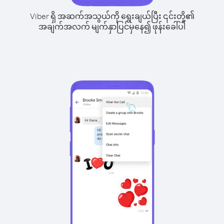
Viber ရှိ အဆက်အသွယ်ကို ရွေးချယ်ပြီး ၎င်းတို့၏
အချက်အလက် မျက်နှာပြင်မှနေ၍ ဖုန်းခေါ်ပါ