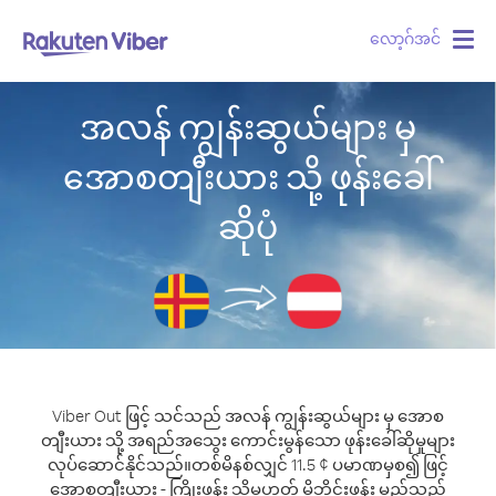
လော့ဂ်အင်
Togg
navig
အလန် ကျွန်းဆွယ်များ မှ
အောစတျီးယား သို့ ဖုန်းခေါ်
ဆိုပုံ
Viber Out ဖြင့် သင်သည် အလန် ကျွန်းဆွယ်များ မှ အောစ
တျီးယား သို့ အရည်အသွေး ကောင်းမွန်သော ဖုန်းခေါ်ဆိုမှုများ
လုပ်ဆောင်နိုင်သည်။
တစ်မိနစ်လျှင် 11.5 ¢ ပမာဏမှစ၍ ဖြင့်
အောစတျီးယား - ကြိုးဖုန်း သို့မဟုတ် မိုဘိုင်းဖုန်း မည်သည့်