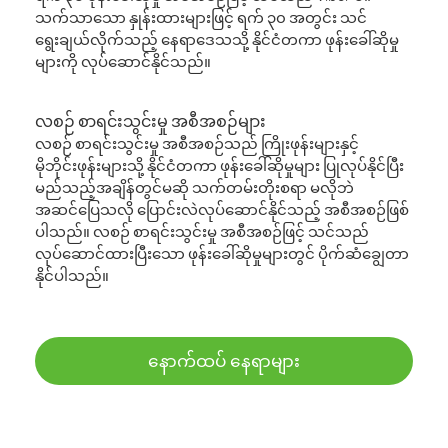
သက်သာသော နှုန်းထားများဖြင့် ရက် ၃၀ အတွင်း သင်
ရွေးချယ်လိုက်သည့် နေရာဒေသသို့ နိုင်ငံတကာ ဖုန်းခေါ်ဆိုမှု
များကို လုပ်ဆောင်နိုင်သည်။
လစဉ် စာရင်းသွင်းမှု အစီအစဉ်များ
လစဉ် စာရင်းသွင်းမှု အစီအစဉ်သည် ကြိုးဖုန်းများနှင့်
မိုဘိုင်းဖုန်းများသို့ နိုင်ငံတကာ ဖုန်းခေါ်ဆိုမှုများ ပြုလုပ်နိုင်ပြီး
မည်သည့်အချိန်တွင်မဆို သက်တမ်းတိုးစရာ မလိုဘဲ
အဆင်ပြေသလို ပြောင်းလဲလုပ်ဆောင်နိုင်သည့် အစီအစဉ်ဖြစ်
ပါသည်။ လစဉ် စာရင်းသွင်းမှု အစီအစဉ်ဖြင့် သင်သည်
လုပ်ဆောင်ထားပြီးသော ဖုန်းခေါ်ဆိုမှုများတွင် ပိုက်ဆံချွေတာ
နိုင်ပါသည်။
နောက်ထပ် နေရာများ