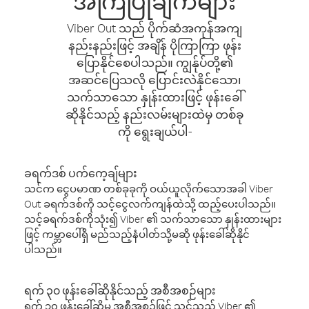
အကြံပြုချက်များ
Viber Out သည် ပိုက်ဆံအကုန်အကျ
နည်းနည်းဖြင့် အချိန် ပိုကြာကြာ ဖုန်း
ပြောနိုင်စေပါသည်။ ကျွန်ုပ်တို့၏
အဆင်ပြေသလို ပြောင်းလဲနိုင်သော၊
သက်သာသော နှုန်းထားဖြင့် ဖုန်းခေါ်
ဆိုနိုင်သည့် နည်းလမ်းများထဲမှ တစ်ခု
ကို ရွေးချယ်ပါ-
ခရက်ဒစ် ပက်ကေ့ချ်များ
သင်က ငွေပမာဏ တစ်ခုခုကို ဝယ်ယူလိုက်သောအခါ Viber
Out ခရက်ဒစ်ကို သင့်ငွေလက်ကျန်ထဲသို့ ထည့်ပေးပါသည်။
သင့်ခရက်ဒစ်ကိုသုံး၍ Viber ၏ သက်သာသော နှုန်းထားများ
ဖြင့် ကမ္ဘာပေါ်ရှိ မည်သည့်နံပါတ်သို့မဆို ဖုန်းခေါ်ဆိုနိုင်
ပါသည်။
ရက် ၃၀ ဖုန်းခေါ်ဆိုနိုင်သည့် အစီအစဉ်များ
ရက် ၃၀ ဖုန်းခေါ်ဆိုမှု အစီအစဉ်ဖြင့် သင်သည် Viber ၏