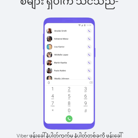
စ်များ ရှိပါက သင်သည်-
Viber ဖုန်းခေါ်နံပါတ်ကွက်မှ နံပါတ်တစ်ခုကို ဖုန်းခေါ်