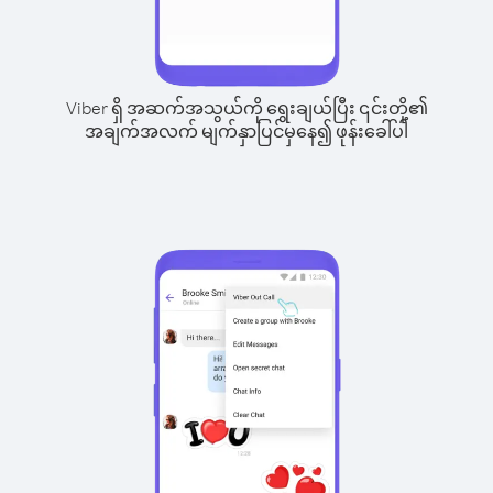
Viber ရှိ အဆက်အသွယ်ကို ရွေးချယ်ပြီး ၎င်းတို့၏
အချက်အလက် မျက်နှာပြင်မှနေ၍ ဖုန်းခေါ်ပါ