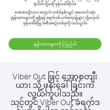
နံပါတ်သို့မဆို ဖုန်းခေါ်ဆိုပါ။
အောစတျီးယား အတွက် တစ်မိနစ်လျှင် အကောင်းဆုံး
နှုန်းထားများကို ရရှိရန် ခရက်ဒစ် ပက်ကေ့ချ်များ သို့မဟုတ်
ဖုန်းခေါ်ဆိုမှု အစီအစဉ်တစ်ခုကို ဝယ်ယူပါ။
နှုန်းထားများကို ကြည့်ပါ
Viber Out ဖြင့် အောစတျီး
ယား သို့ ဖုန်းခေါ်ခြင်းက
လွယ်ကူပါသည်။
သင့်တွင် Viber Out ခရက်ဒ