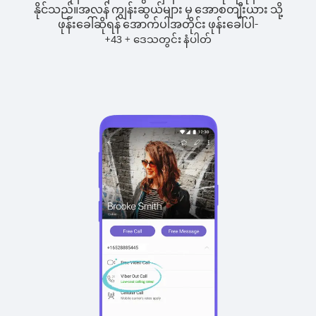
နိုင်သည်။
အလန် ကျွန်းဆွယ်များ မှ အောစတျီးယား သို့
ဖုန်းခေါ်ဆိုရန် အောက်ပါအတိုင်း ဖုန်းခေါ်ပါ-
+
+
43
ဒေသတွင်း နံပါတ်