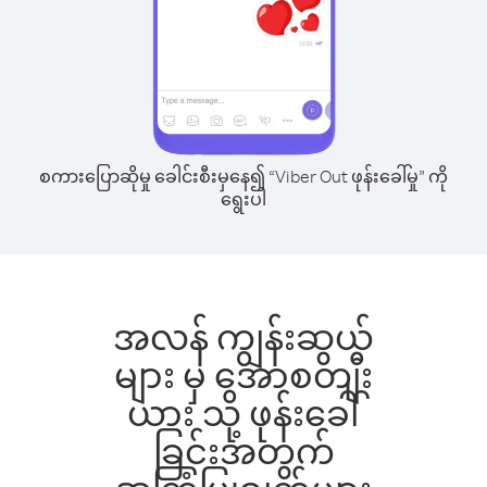
စကားပြောဆိုမှု ခေါင်းစီးမှနေ၍ “Viber Out ဖုန်းခေါ်မှု” ကို
ရွေးပါ
အလန် ကျွန်းဆွယ်
များ မှ အောစတျီး
ယား သို့ ဖုန်းခေါ်
ခြင်းအတွက်