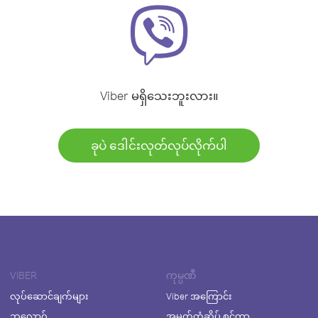
Viber မရှိသေးဘူးလား။
ခုပဲ ဒေါင်းလုတ်လုပ်လိုက်ပါ
VIBER
ကုမ္ပဏီ
လုပ်ဆောင်ချက်များ
Viber အကြောင်း
ဘလော့ဂ်
အမှတ်တံဆိပ် စင်တာ