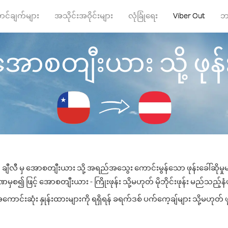
ာင်ချက်များ
အသိုင်းအဝိုင်းများ
လုံခြုံရေး
Viber Out
ဘ
အောစတျီးယား သို့ ဖုန်း
 ချီလီ မှ အောစတျီးယား သို့ အရည်အသွေး ကောင်းမွန်သော ဖုန်းခေါ်ဆိုမှု
မှစ၍ ဖြင့် အောစတျီးယား - ကြိုးဖုန်း သို့မဟုတ် မိုဘိုင်းဖုန်း မည်သည့်နံပါ
်းဆုံး နှုန်းထားများကို ရရှိရန် ခရက်ဒစ် ပက်ကေ့ချ်များ သို့မဟုတ် ဖု