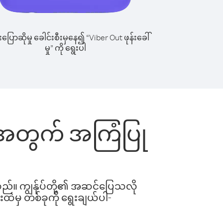
ြောဆိုမှု ခေါင်းစီးမှနေ၍ “Viber Out ဖုန်းခေါ်
မှု” ကို ရွေးပါ
င်းအတွက် အကြံပြု
ါသည်။ ကျွန်ုပ်တို့၏ အဆင်ပြေသလို
းထဲမှ တစ်ခုကို ရွေးချယ်ပါ-