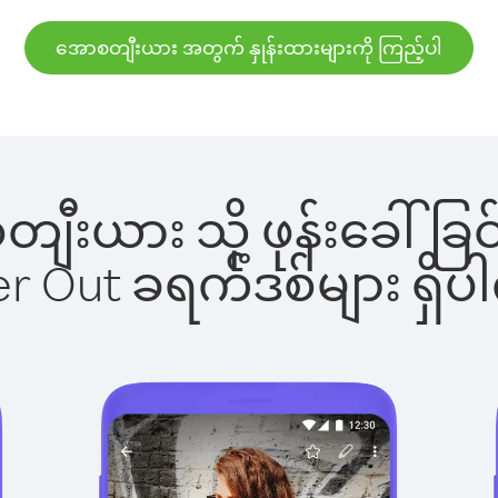
အောစတျီးယား အတွက် နှုန်းထားများကို ကြည့်ပါ
စတျီးယား သို့ ဖုန်းခေါ
ber Out ခရက်ဒစ်များ ရှ