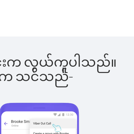
်ခြင်းက လွယ်ကူပါသည်။
ိပါက သင်သည်-