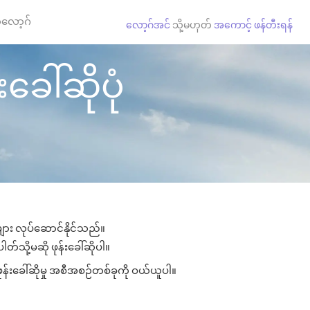
လော့ဂ်
လော့ဂ်အင်
သို့မဟုတ်
အကောင့် ဖန်တီးရန်
ခေါ်ဆိုပုံ
များ လုပ်ဆောင်နိုင်သည်။
တ်သို့မဆို ဖုန်းခေါ်ဆိုပါ။
န်းခေါ်ဆိုမှု အစီအစဉ်တစ်ခုကို ဝယ်ယူပါ။