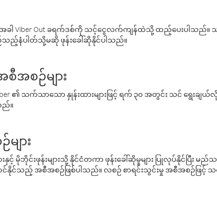
ါ Viber Out ခရက်ဒစ်ကို သင့်ငွေလက်ကျန်ထဲသို့ ထည့်ပေးပါသည်။ သင
ည့်နံပါတ်သို့မဆို ဖုန်းခေါ်ဆိုနိုင်ပါသည်။
် အစီအစဉ်များ
် Viber ၏ သက်သာသော နှုန်းထားများဖြင့် ရက် ၃၀ အတွင်း သင် ရွေးချယ်
်သည်။
ဉ်များ
့် မိုဘိုင်းဖုန်းများသို့ နိုင်ငံတကာ ဖုန်းခေါ်ဆိုမှုများ ပြုလုပ်နိုင်ပြီး
်နိုင်သည့် အစီအစဉ်ဖြစ်ပါသည်။ လစဉ် စာရင်းသွင်းမှု အစီအစဉ်ဖြင့်