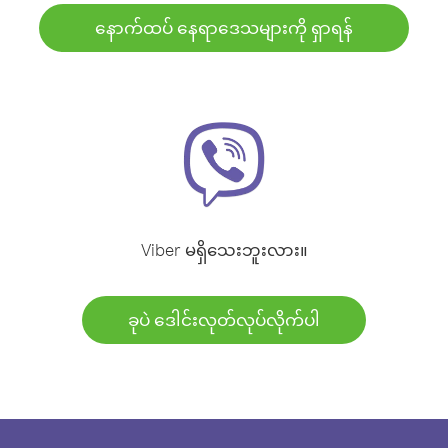
နောက်ထပ် နေရာဒေသများကို ရှာရန်
Viber မရှိသေးဘူးလား။
ခုပဲ ဒေါင်းလုတ်လုပ်လိုက်ပါ