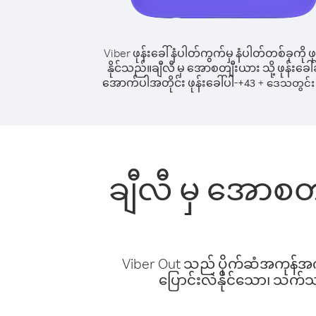
Viber ဖုန်းခေါ်နံပါတ်ကွက်မှ နံပါတ်တစ်ခုကို ဖု
နိုင်သည်။
ချီလီ မှ အောစတျီးယား သို့ ဖုန်းခေါ်
အောက်ပါအတိုင်း ဖုန်းခေါ်ပါ-
+
+
43
ဒေသတွင်း 
ချီလီ မှ အောစတျ
Viber Out သည် ပိုက်ဆံအကုန်အကျ 
ပြောင်းလဲနိုင်သော၊ သက်သာသ