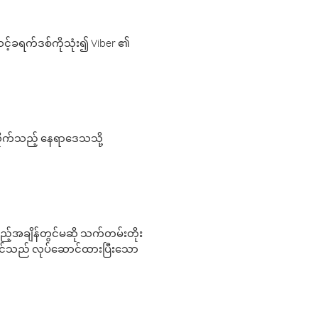
့်ခရက်ဒစ်ကိုသုံး၍ Viber ၏
လိုက်သည့် နေရာဒေသသို့
 မည်သည့်အချိန်တွင်မဆို သက်တမ်းတိုး
 သင်သည် လုပ်ဆောင်ထားပြီးသော