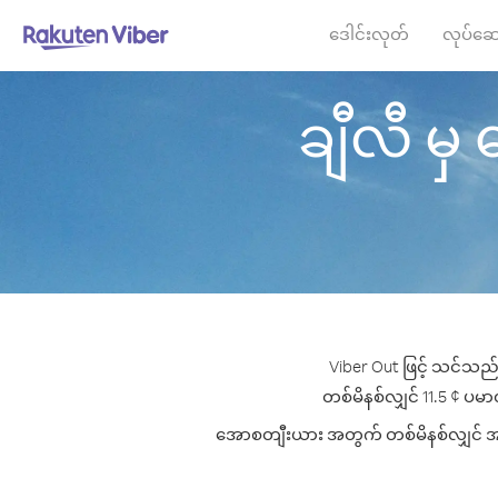
ဒေါင်းလုတ်
လုပ်ဆေ
ချီလီ မှ 
Viber Out ဖြင့် သင်သည်
တစ်မိနစ်လျှင် 11.5 ¢ ပမာဏ
အောစတျီးယား အတွက် တစ်မိနစ်လျှင် အကောင