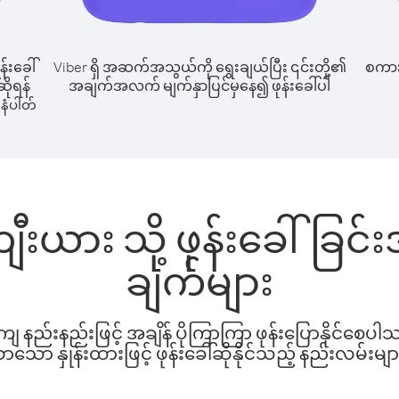
န်းခေါ်
Viber ရှိ အဆက်အသွယ်ကို ရွေးချယ်ပြီး ၎င်းတို့၏
စကားပ
ဆိုရန်
အချက်အလက် မျက်နှာပြင်မှနေ၍ ဖုန်းခေါ်ပါ
နံပါတ်
ီးယား သို့ ဖုန်းခေါ်ခြ
ချက်များ
နည်းနည်းဖြင့် အချိန် ပိုကြာကြာ ဖုန်းပြောနိုင်စေပ
ော နှုန်းထားဖြင့် ဖုန်းခေါ်ဆိုနိုင်သည့် နည်းလမ်းမျာ