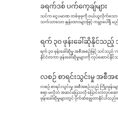
ခရက်ဒစ် ပက်ကေ့ချ်များ
သင်က ငွေပမာဏ တစ်ခုခုကို ဝယ်ယူလိုက်သောအခ
သက်သာသော နှုန်းထားများဖြင့် ကမ္ဘာပေါ်ရှိ မည်သ
ရက် ၃၀ ဖုန်းခေါ်ဆိုနိုင်သည့
ရက် ၃၀ ဖုန်းခေါ်ဆိုမှု အစီအစဉ်ဖြင့် သင်သည
နိုင်ငံတကာ ဖုန်းခေါ်ဆိုမှုများကို လုပ်ဆောင်နိုင
လစဉ် စာရင်းသွင်းမှု အစီအစ
လစဉ် စာရင်းသွင်းမှု အစီအစဉ်သည် ကြိုးဖုန်းများနှင
စရာ မလိုဘဲ အဆင်ပြေသလို ပြောင်းလဲလုပ်ဆောင
ဖုန်းခေါ်ဆိုမှုများတွင် ပိုက်ဆံချွေတာနိုင်ပါသည်။