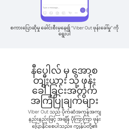
စကားပြောဆိုမှု ခေါင်းစီးမှနေ၍ “Viber Out ဖုန်းခေါ်မှု” ကို
ရွေးပါ
နီပေါလ် မှ အောစ
တျီးယား သို့ ဖုန်း
ခေါ်ခြင်းအတွက်
အကြံပြုချက်များ
Viber Out သည် ပိုက်ဆံအကုန်အကျ
နည်းနည်းဖြင့် အချိန် ပိုကြာကြာ ဖုန်း
ပြောနိုင်စေပါသည်။ ကျွန်ုပ်တို့၏