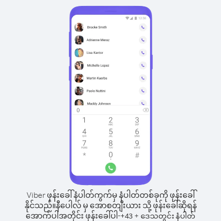
Viber ဖုန်းခေါ်နံပါတ်ကွက်မှ နံပါတ်တစ်ခုကို ဖုန်းခေါ်
နိုင်သည်။
နီပေါလ် မှ အောစတျီးယား သို့ ဖုန်းခေါ်ဆိုရန်
အောက်ပါအတိုင်း ဖုန်းခေါ်ပါ-
+
+
43
ဒေသတွင်း နံပါတ်