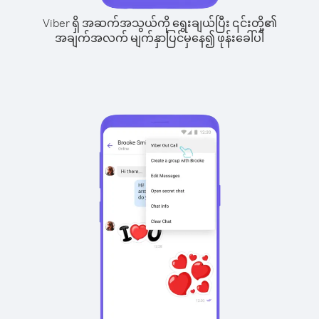
Viber ရှိ အဆက်အသွယ်ကို ရွေးချယ်ပြီး ၎င်းတို့၏
အချက်အလက် မျက်နှာပြင်မှနေ၍ ဖုန်းခေါ်ပါ