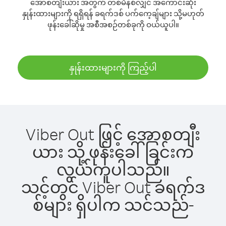
အောစတျီးယား အတွက် တစ်မိနစ်လျှင် အကောင်းဆုံး
နှုန်းထားများကို ရရှိရန် ခရက်ဒစ် ပက်ကေ့ချ်များ သို့မဟုတ်
ဖုန်းခေါ်ဆိုမှု အစီအစဉ်တစ်ခုကို ဝယ်ယူပါ။
နှုန်းထားများကို ကြည့်ပါ
Viber Out ဖြင့် အောစတျီး
ယား သို့ ဖုန်းခေါ်ခြင်းက
လွယ်ကူပါသည်။
သင့်တွင် Viber Out ခရက်ဒ
စ်များ ရှိပါက သင်သည်-