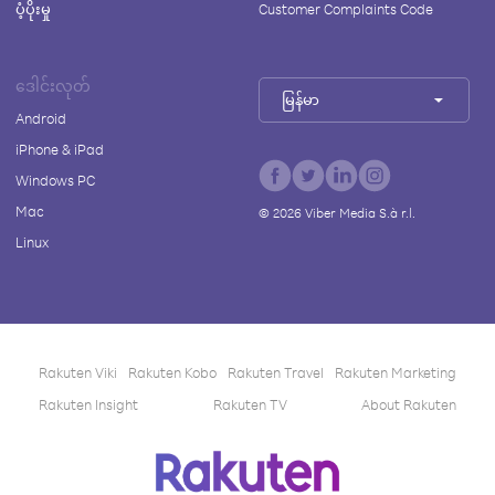
ပံ့ပိုးမှု
Customer Complaints Code
ဒေါင်းလုတ်
မြန်မာ
Android
iPhone & iPad
Windows PC
Mac
©
2026
Viber Media S.à r.l.
Linux
Rakuten Viki
Rakuten Kobo
Rakuten Travel
Rakuten Marketing
Rakuten Insight
Rakuten TV
About Rakuten