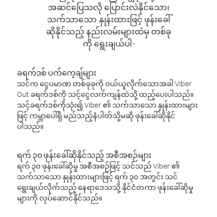
အဆင်ပြေသလို ပြောင်းလဲနိုင်သော၊
သက်သာသော နှုန်းထားဖြင့် ဖုန်းခေါ်
ဆိုနိုင်သည့် နည်းလမ်းများထဲမှ တစ်ခု
ကို ရွေးချယ်ပါ-
ခရက်ဒစ် ပက်ကေ့ချ်များ
သင်က ငွေပမာဏ တစ်ခုခုကို ဝယ်ယူလိုက်သောအခါ Viber
Out ခရက်ဒစ်ကို သင့်ငွေလက်ကျန်ထဲသို့ ထည့်ပေးပါသည်။
သင့်ခရက်ဒစ်ကိုသုံး၍ Viber ၏ သက်သာသော နှုန်းထားများ
ဖြင့် ကမ္ဘာပေါ်ရှိ မည်သည့်နံပါတ်သို့မဆို ဖုန်းခေါ်ဆိုနိုင်
ပါသည်။
ရက် ၃၀ ဖုန်းခေါ်ဆိုနိုင်သည့် အစီအစဉ်များ
ရက် ၃၀ ဖုန်းခေါ်ဆိုမှု အစီအစဉ်ဖြင့် သင်သည် Viber ၏
သက်သာသော နှုန်းထားများဖြင့် ရက် ၃၀ အတွင်း သင်
ရွေးချယ်လိုက်သည့် နေရာဒေသသို့ နိုင်ငံတကာ ဖုန်းခေါ်ဆိုမှု
များကို လုပ်ဆောင်နိုင်သည်။