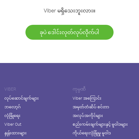
Viber မရှိသေးဘူးလား။
ခုပဲ ဒေါင်းလုတ်လုပ်လိုက်ပါ
VIBER
ကုမ္ပဏီ
လုပ်ဆောင်ချက်များ
Viber အကြောင်း
ဘလော့ဂ်
အမှတ်တံဆိပ် စင်တာ
လုံခြုံရေး
အလုပ်အကိုင်များ
Viber Out
စည်းကမ်းချက်များနှင့် မူဝါဒများ
နှုန်းထားများ
ကိုယ်ရေးလုံခြုံမှု မူဝါဒ