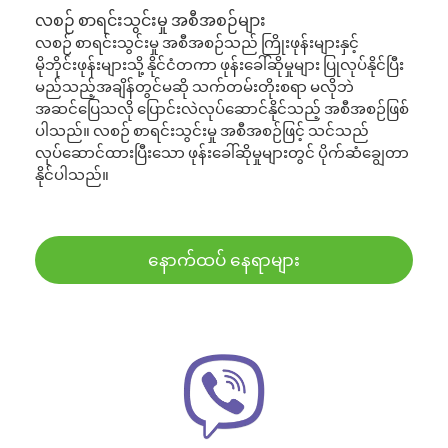
လစဉ် စာရင်းသွင်းမှု အစီအစဉ်များ
လစဉ် စာရင်းသွင်းမှု အစီအစဉ်သည် ကြိုးဖုန်းများနှင့်
မိုဘိုင်းဖုန်းများသို့ နိုင်ငံတကာ ဖုန်းခေါ်ဆိုမှုများ ပြုလုပ်နိုင်ပြီး
မည်သည့်အချိန်တွင်မဆို သက်တမ်းတိုးစရာ မလိုဘဲ
အဆင်ပြေသလို ပြောင်းလဲလုပ်ဆောင်နိုင်သည့် အစီအစဉ်ဖြစ်
ပါသည်။ လစဉ် စာရင်းသွင်းမှု အစီအစဉ်ဖြင့် သင်သည်
လုပ်ဆောင်ထားပြီးသော ဖုန်းခေါ်ဆိုမှုများတွင် ပိုက်ဆံချွေတာ
နိုင်ပါသည်။
နောက်ထပ် နေရာများ