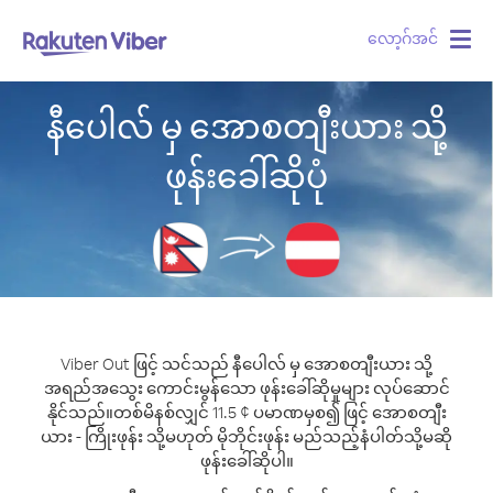
လော့ဂ်အင်
Togg
navig
နီပေါလ် မှ အောစတျီးယား သို့
ဖုန်းခေါ်ဆိုပုံ
Viber Out ဖြင့် သင်သည် နီပေါလ် မှ အောစတျီးယား သို့
အရည်အသွေး ကောင်းမွန်သော ဖုန်းခေါ်ဆိုမှုများ လုပ်ဆောင်
နိုင်သည်။
တစ်မိနစ်လျှင် 11.5 ¢ ပမာဏမှစ၍ ဖြင့် အောစတျီး
ယား - ကြိုးဖုန်း သို့မဟုတ် မိုဘိုင်းဖုန်း မည်သည့်နံပါတ်သို့မဆို
ဖုန်းခေါ်ဆိုပါ။