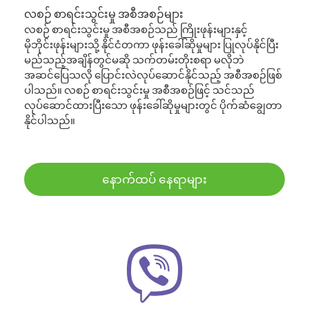
လစဉ် စာရင်းသွင်းမှု အစီအစဉ်များ
လစဉ် စာရင်းသွင်းမှု အစီအစဉ်သည် ကြိုးဖုန်းများနှင့်
မိုဘိုင်းဖုန်းများသို့ နိုင်ငံတကာ ဖုန်းခေါ်ဆိုမှုများ ပြုလုပ်နိုင်ပြီး
မည်သည့်အချိန်တွင်မဆို သက်တမ်းတိုးစရာ မလိုဘဲ
အဆင်ပြေသလို ပြောင်းလဲလုပ်ဆောင်နိုင်သည့် အစီအစဉ်ဖြစ်
ပါသည်။ လစဉ် စာရင်းသွင်းမှု အစီအစဉ်ဖြင့် သင်သည်
လုပ်ဆောင်ထားပြီးသော ဖုန်းခေါ်ဆိုမှုများတွင် ပိုက်ဆံချွေတာ
နိုင်ပါသည်။
နောက်ထပ် နေရာများ