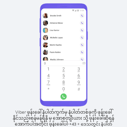
Viber ဖုန်းခေါ်နံပါတ်ကွက်မှ နံပါတ်တစ်ခုကို ဖုန်းခေါ်
နိုင်သည်။
စန်မန်ရိနို မှ အောစတျီးယား သို့ ဖုန်းခေါ်ဆိုရန်
အောက်ပါအတိုင်း ဖုန်းခေါ်ပါ-
+
+
43
ဒေသတွင်း နံပါတ်