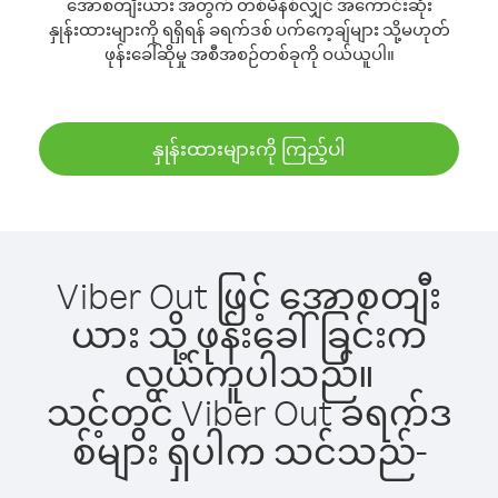
အောစတျီးယား အတွက် တစ်မိနစ်လျှင် အကောင်းဆုံး
နှုန်းထားများကို ရရှိရန် ခရက်ဒစ် ပက်ကေ့ချ်များ သို့မဟုတ်
ဖုန်းခေါ်ဆိုမှု အစီအစဉ်တစ်ခုကို ဝယ်ယူပါ။
နှုန်းထားများကို ကြည့်ပါ
Viber Out ဖြင့် အောစတျီး
ယား သို့ ဖုန်းခေါ်ခြင်းက
လွယ်ကူပါသည်။
သင့်တွင် Viber Out ခရက်ဒ
စ်များ ရှိပါက သင်သည်-