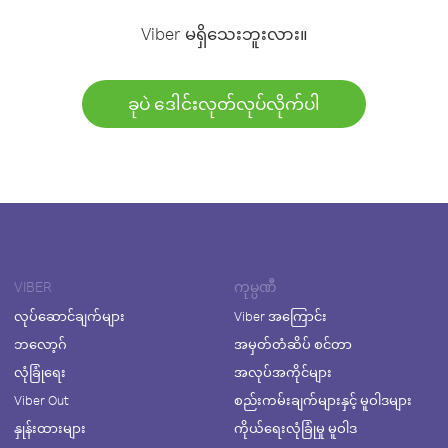
Viber မရှိသေးဘူးလား။
ခုပဲ ဒေါင်းလုတ်လုပ်လိုက်ပါ
VIBER
ကုမ္ပဏီ
လုပ်ဆောင်ချက်များ
Viber အကြောင်း
ဘလော့ဂ်
အမှတ်တံဆိပ် စင်တာ
လုံခြုံရေး
အလုပ်အကိုင်များ
Viber Out
စည်းကမ်းချက်များနှင့် မူဝါဒများ
နှုန်းထားများ
ကိုယ်ရေးလုံခြုံမှု မူဝါဒ