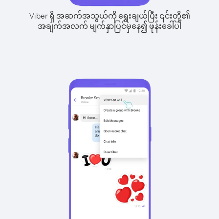
Viber ရှိ အဆက်အသွယ်ကို ရွေးချယ်ပြီး ၎င်းတို့၏
အချက်အလက် မျက်နှာပြင်မှနေ၍ ဖုန်းခေါ်ပါ