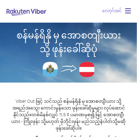
လော့ဂ်အင်
Togg
navig
စန်မန်ရိနို မှ အောစတျီးယား
သို့ ဖုန်းခေါ်ဆိုပုံ
Viber Out ဖြင့် သင်သည် စန်မန်ရိနို မှ အောစတျီးယား သို့
အရည်အသွေး ကောင်းမွန်သော ဖုန်းခေါ်ဆိုမှုများ လုပ်ဆောင်
နိုင်သည်။
တစ်မိနစ်လျှင် 11.5 ¢ ပမာဏမှစ၍ ဖြင့် အောစတျီး
ယား - ကြိုးဖုန်း သို့မဟုတ် မိုဘိုင်းဖုန်း မည်သည့်နံပါတ်သို့မဆို
ဖုန်းခေါ်ဆိုပါ။