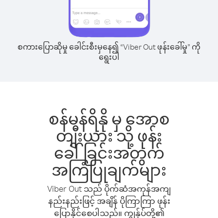
စကားပြောဆိုမှု ခေါင်းစီးမှနေ၍ “Viber Out ဖုန်းခေါ်မှု” ကို
ရွေးပါ
စန်မန်ရိနို မှ အောစ
တျီးယား သို့ ဖုန်း
ခေါ်ခြင်းအတွက်
အကြံပြုချက်များ
Viber Out သည် ပိုက်ဆံအကုန်အကျ
နည်းနည်းဖြင့် အချိန် ပိုကြာကြာ ဖုန်း
ပြောနိုင်စေပါသည်။ ကျွန်ုပ်တို့၏