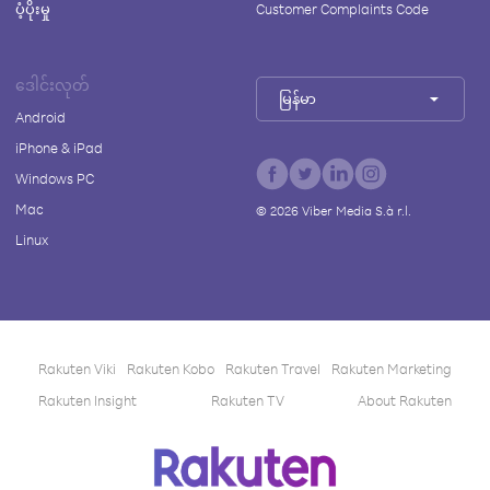
ပံ့ပိုးမှု
Customer Complaints Code
ဒေါင်းလုတ်
မြန်မာ
Android
iPhone & iPad
Windows PC
Mac
©
2026
Viber Media S.à r.l.
Linux
Rakuten Viki
Rakuten Kobo
Rakuten Travel
Rakuten Marketing
Rakuten Insight
Rakuten TV
About Rakuten