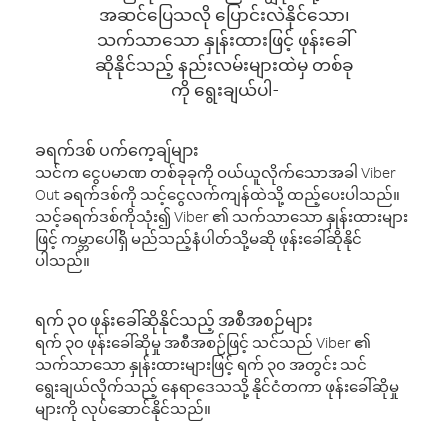
အဆင်ပြေသလို ပြောင်းလဲနိုင်သော၊
သက်သာသော နှုန်းထားဖြင့် ဖုန်းခေါ်
ဆိုနိုင်သည့် နည်းလမ်းများထဲမှ တစ်ခု
ကို ရွေးချယ်ပါ-
ခရက်ဒစ် ပက်ကေ့ချ်များ
သင်က ငွေပမာဏ တစ်ခုခုကို ဝယ်ယူလိုက်သောအခါ Viber
Out ခရက်ဒစ်ကို သင့်ငွေလက်ကျန်ထဲသို့ ထည့်ပေးပါသည်။
သင့်ခရက်ဒစ်ကိုသုံး၍ Viber ၏ သက်သာသော နှုန်းထားများ
ဖြင့် ကမ္ဘာပေါ်ရှိ မည်သည့်နံပါတ်သို့မဆို ဖုန်းခေါ်ဆိုနိုင်
ပါသည်။
ရက် ၃၀ ဖုန်းခေါ်ဆိုနိုင်သည့် အစီအစဉ်များ
ရက် ၃၀ ဖုန်းခေါ်ဆိုမှု အစီအစဉ်ဖြင့် သင်သည် Viber ၏
သက်သာသော နှုန်းထားများဖြင့် ရက် ၃၀ အတွင်း သင်
ရွေးချယ်လိုက်သည့် နေရာဒေသသို့ နိုင်ငံတကာ ဖုန်းခေါ်ဆိုမှု
များကို လုပ်ဆောင်နိုင်သည်။